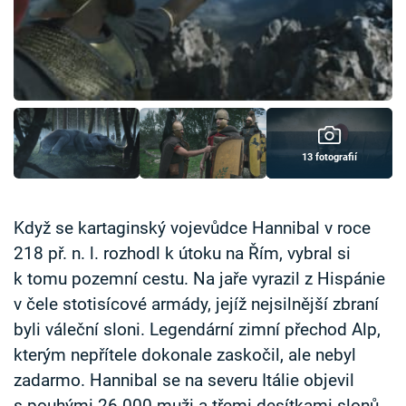
Časopis
Sledujte prima+
Přihlášení
13 fotografií
Sledujte nás
Když se kartaginský vojevůdce Hannibal v roce
218 př. n. l. rozhodl k útoku na Řím, vybral si
k tomu pozemní cestu. Na jaře vyrazil z Hispánie
v čele stotisícové armády, jejíž nejsilnější zbraní
byli váleční sloni. Legendární zimní přechod Alp,
kterým nepřítele dokonale zaskočil, ale nebyl
zadarmo. Hannibal se na severu Itálie objevil