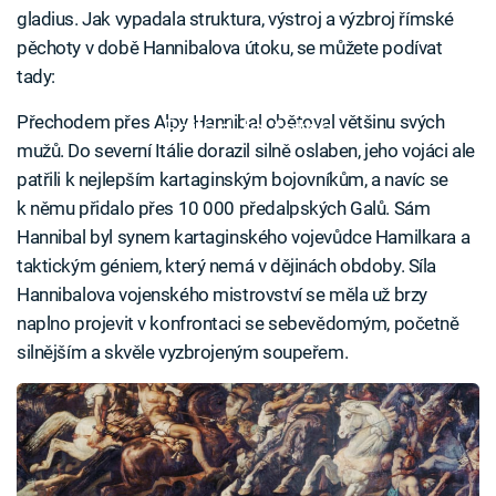
gladius. Jak vypadala struktura, výstroj a výzbroj římské
pěchoty v době Hannibalova útoku, se můžete podívat
tady:
Přechodem přes Alpy Hannibal obětoval většinu svých
Failed to fetch
mužů. Do severní Itálie dorazil silně oslaben, jeho vojáci ale
patřili k nejlepším kartaginským bojovníkům, a navíc se
k němu přidalo přes 10 000 předalpských Galů. Sám
Hannibal byl synem kartaginského vojevůdce Hamilkara a
taktickým géniem, který nemá v dějinách obdoby. Síla
Hannibalova vojenského mistrovství se měla už brzy
naplno projevit v konfrontaci se sebevědomým, početně
silnějším a skvěle vyzbrojeným soupeřem.