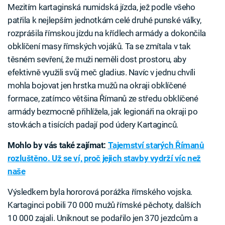
Mezitím kartaginská numidská jízda, jež podle všeho
patřila k nejlepším jednotkám celé druhé punské války,
rozprášila římskou jízdu na křídlech armády a dokončila
obklíčení masy římských vojáků. Ta se zmítala v tak
těsném sevření, že muži neměli dost prostoru, aby
efektivně využili svůj meč gladius. Navíc v jednu chvíli
mohla bojovat jen hrstka mužů na okraji obklíčené
formace, zatímco většina Římanů ze středu obklíčené
armády bezmocně přihlížela, jak legionáři na okraji po
stovkách a tisících padají pod údery Kartaginců.
Mohlo by vás také zajímat:
Tajemství starých Římanů
rozluštěno. Už se ví, proč jejich stavby vydrží víc než
naše
Výsledkem byla hororová porážka římského vojska.
Kartaginci pobili 70 000 mužů římské pěchoty, dalších
10 000 zajali. Uniknout se podařilo jen 370 jezdcům a