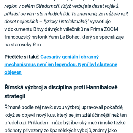
region v celém Středomoří. Když verbujete deset vojáků,
přihlásí se vám sto mladých lidí. To znamená, že můžete vzít
deset nejlepších – fyzicky i intelektuálně,“
vysvětluje
v dokumentu Bitvy dávných válečníků na Prima ZOOM
francouzský historik Yann Le Bohec, který se specializuje
na starověký Řím.
Přečtěte si také:
Caesarův geniální obranný
mechanismus není jen legendou. Nyní byl skutečně
objeven
Římská výzbroj a disciplína proti Hannibalově
strategii
Římané podle něj navíc svou výzbroj upravovali pokaždé,
když se objevil nový kus, který se jim zdál účinnější než ten
předchozí. Příkladem může být iberský meč římské těžké
pěchoty přivezený ze španělských výbojů, známý jako