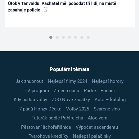
Útok v Tanvaldu: Pachatel měl pobodat tři lidi, na místě
zasahuje policie
Populární témata
Jak zhubnout
Nejlepší filmy 2024
Nejlepší horory
TV program
Změna času
Partie
Počasí
Kdy budou volby
ZOO Nové začátky
Auto – katalog
7 pádů Honzy Dědka
Volby 2025
Svařené víno
Tatarák podle Pohlreicha
Aloe vera
Pěstování lichořeřišnice
Výpočet ascendentu
Tvarohové knedlíky
Nejlepší palačinky