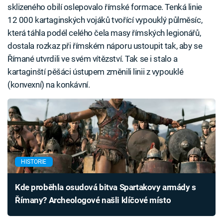
sklizeného obilí oslepovalo římské formace. Tenká linie
12 000 kartaginských vojáků tvořící vypouklý půlměsíc,
která táhla podél celého čela masy římských legionářů,
dostala rozkaz při římském náporu ustoupit tak, aby se
Římané utvrdili ve svém vítězství. Tak se i stalo a
kartaginští pěšáci ústupem změnili linii z vypouklé
(konvexní) na konkávní.
HISTORIE
Kde proběhla osudová bitva Spartakovy armády s
Římany? Archeologové našli klíčové místo