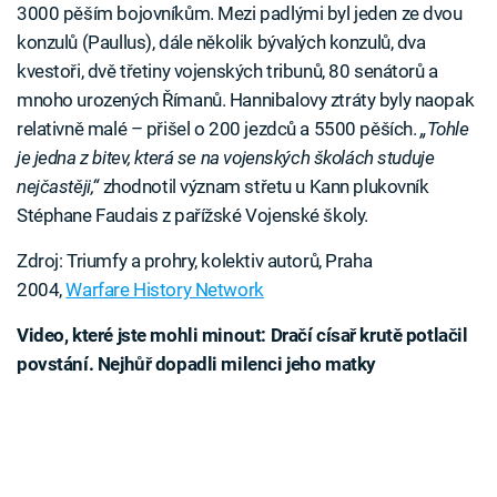
3000 pěším bojovníkům. Mezi padlými byl jeden ze dvou
konzulů (Paullus), dále několik bývalých konzulů, dva
kvestoři, dvě třetiny vojenských tribunů, 80 senátorů a
mnoho urozených Římanů. Hannibalovy ztráty byly naopak
relativně malé – přišel o 200 jezdců a 5500 pěších.
„Tohle
je jedna z bitev, která se na vojenských školách studuje
nejčastěji,“
zhodnotil význam střetu u Kann plukovník
Stéphane Faudais z pařížské Vojenské školy.
Zdroj: Triumfy a prohry, kolektiv autorů, Praha
2004,
Warfare History Network
Video, které jste mohli minout: Dračí císař krutě potlačil
povstání. Nejhůř dopadli milenci jeho matky
Failed to fetch