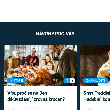
NÁVRHY PRO VÁS
5
HISTORIE
ZAJÍMAVOSTI
Víte, proč se na Den
Smrt Freddie
díkůvzdání jí zrovna krocan?
Hudební ikon
až do konce 