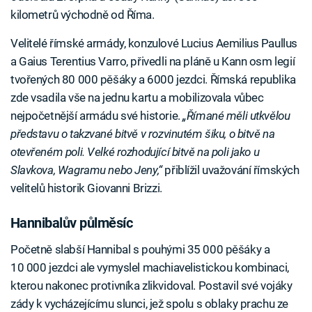
kilometrů východně od Říma.
Velitelé římské armády, konzulové Lucius Aemilius Paullus
a Gaius Terentius Varro, přivedli na pláně u Kann osm legií
tvořených 80 000 pěšáky a 6000 jezdci. Římská republika
zde vsadila vše na jednu kartu a mobilizovala vůbec
nejpočetnější armádu své historie.
„Římané měli utkvělou
představu o takzvané bitvě v rozvinutém šiku, o bitvě na
otevřeném poli. Velké rozhodující bitvě na poli jako u
Slavkova, Wagramu nebo Jeny,“
přiblížil uvažování římských
velitelů historik Giovanni Brizzi.
Hannibalův půlměsíc
Početně slabší Hannibal s pouhými 35 000 pěšáky a
10 000 jezdci ale vymyslel machiavelistickou kombinaci,
kterou nakonec protivníka zlikvidoval. Postavil své vojáky
zády k vycházejícímu slunci, jež spolu s oblaky prachu ze