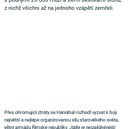
s pouhými 26 000 muži a třemi desítkami slonů,
z nichž všichni až na jednoho vzápětí zemřeli.
Přes ohromující ztráty se Hannibal rozhodl vyzvat k boji
největší a nejlépe organizovanou sílu starověkého světa,
elitní armádu Římské republiky.
„Itálie je nejzalidněnější