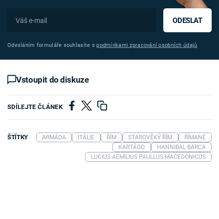
ODESLAT
Odesláním formuláře souhlasíte s
podmínkami zpracování osobních údajů
Vstoupit do diskuze
SDÍLEJTE ČLÁNEK
ŠTÍTKY
ARMÁDA
ITÁLIE
ŘÍM
STAROVĚKÝ ŘÍM
ŘÍMANÉ
KARTÁGO
HANNIBAL BARCA
LUCIUS AEMILIUS PAULLUS MACEDONICUS