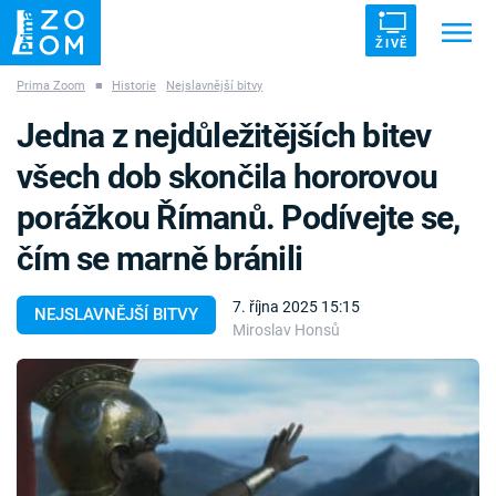
ŽIVĚ
Prima Zoom
■
Historie
Nejslavnější bitvy
Trendy:
ZRÁDCI
UFO
DRUHÁ SVĚTOVÁ VÁLKA
Jedna z nejdůležitějších bitev
ZÁHADY
VETŘELCI DÁVNOVĚKU
všech dob skončila hororovou
porážkou Římanů. Podívejte se,
čím se marně bránili
Témata
7. října 2025 15:15
NEJSLAVNĚJŠÍ BITVY
Miroslav Honsů
Témata
Pořady
TV Program