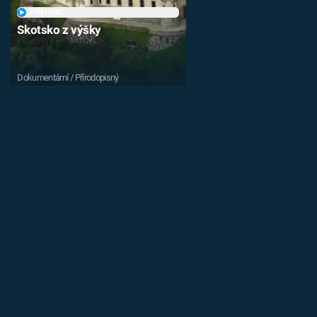
PŘEHRÁT
Skotsko z výšky
Dokumentární / Přírodopisný