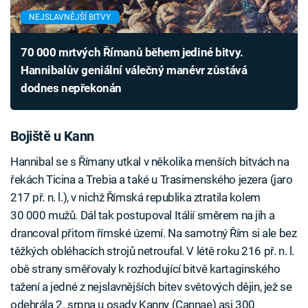
NEJSLAVNĚJŠÍ BITVY
70 000 mrtvých Římanů během jediné bitvy.
Hannibalův geniální válečný manévr zůstává
dodnes nepřekonán
Bojiště u Kann
Hannibal se s Římany utkal v několika menších bitvách na
řekách Ticina a Trebia a také u Trasimenského jezera (jaro
217 př. n. l.), v nichž Římská republika ztratila kolem
30 000 mužů. Dál tak postupoval Itálií směrem na jih a
drancoval přitom římské území. Na samotný Řím si ale bez
těžkých obléhacích strojů netroufal. V létě roku 216 př. n. l.
obě strany směřovaly k rozhodující bitvě kartaginského
tažení a jedné z nejslavnějších bitev světových dějin, jež se
odehrála 2. srpna u osady Kanny (Cannae) asi 300