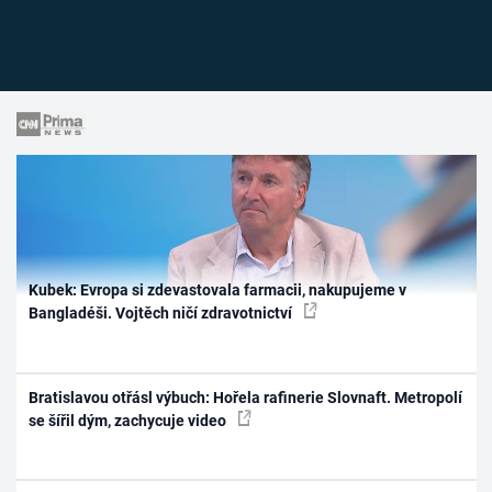
Kubek: Evropa si zdevastovala farmacii, nakupujeme v
Bangladéši. Vojtěch ničí zdravotnictví
Bratislavou otřásl výbuch: Hořela rafinerie Slovnaft. Metropolí
se šířil dým, zachycuje video