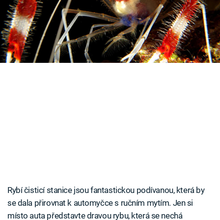
Časopis
hygienické služby.
Sledujte prima+
Přihlášení
Sledujte nás
Rybí čisticí stanice jsou fantastickou podívanou, která by
se dala přirovnat k automyčce s ručním mytím. Jen si
místo auta představte dravou rybu, která se nechá