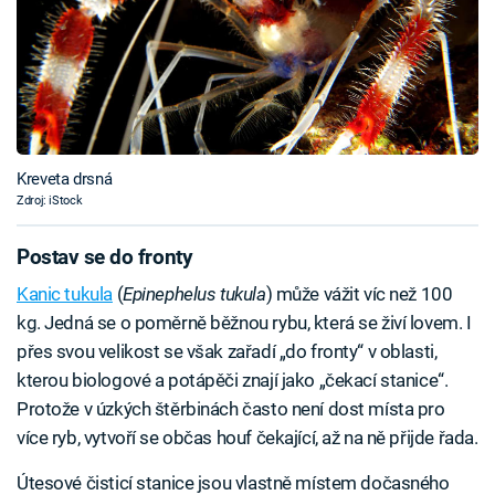
Kreveta drsná
Zdroj: iStock
Postav se do fronty
Kanic tukula
(
Epinephelus tukula
) může vážit víc než 100
kg. Jedná se o poměrně běžnou rybu, která se živí lovem. I
přes svou velikost se však zařadí „do fronty“ v oblasti,
kterou biologové a potápěči znají jako „čekací stanice“.
Protože v úzkých štěrbinách často není dost místa pro
více ryb, vytvoří se občas houf čekající, až na ně přijde řada.
Útesové čisticí stanice jsou vlastně místem dočasného