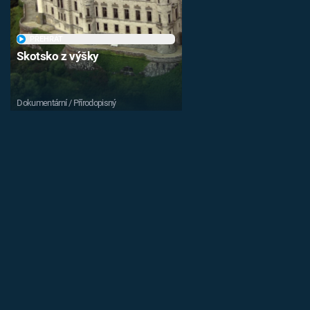
PŘEHRÁT
Skotsko z výšky
Dokumentární / Přírodopisný