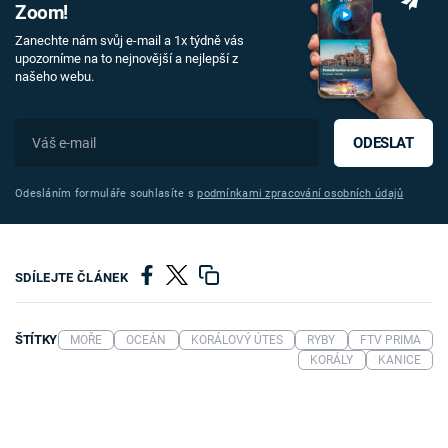
Zoom!
Zanechte nám svůj e-mail a 1x týdně vás
upozorníme na to nejnovější a nejlepší z
našeho webu.
ODESLAT
Odesláním formuláře souhlasíte s
podmínkami zpracování osobních údajů
SDÍLEJTE ČLÁNEK
ŠTÍTKY
MOŘE
OCEÁN
KORÁLOVÝ ÚTES
RYBY
FTV PRIMA
KORÁLY
KANICE