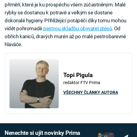
příměří, které je ku prospěchu všem zúčastněným. Malé
rybky se dostanou k potravě a velkým se dostane
dokonalé hygieny. Přihlížející potápěči díky tomu mohou
vidět pohromadě
pestrou skladbu obyvatel útesů
. Od
obřích kaniců, dravých murén až po malé pestrobarevné
hlaváče.
Topi Pigula
redaktor FTV Prima
VŠECHNY ČLÁNKY AUTORA
Nenechte si ujít novinky Prima