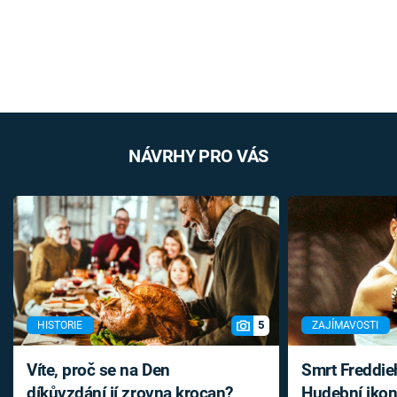
NÁVRHY PRO VÁS
5
HISTORIE
ZAJÍMAVOSTI
Víte, proč se na Den
Smrt Freddie
díkůvzdání jí zrovna krocan?
Hudební ikon