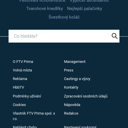
Pěstování lichořeřišnice
Výpočet ascendentu
Tvarohové knedlíky
Nejlepší palačinky
Švestkový koláč
O FTV Prima
Management
Volná místa
Press
Reklama
Castingy a výzvy
HbbTV
Kontakty
Podmínky užívání
Zpracování osobních údajů
Cookies
Nápověda
Vlastník FTV Prima spol. s
Redakce
r.o.
Nahlásit chybu
Nastavení soukromí