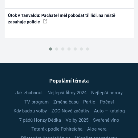
Útok v Tanvaldu: Pachatel měl pobodat tři lidi, na místě
zasahuje policie
Populární témata
Jak zhubnout
Nejlepší filmy 2024
Nejlepší horory
TV program
Změna času
Partie
Počasí
Kdy budou volby
ZOO Nové začátky
Auto – katalog
7 pádů Honzy Dědka
Volby 2025
Svařené víno
Tatarák podle Pohlreicha
Aloe vera