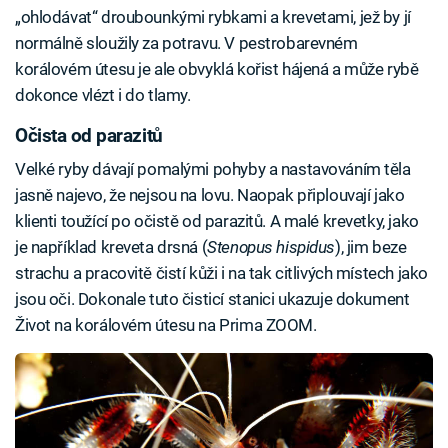
„ohlodávat“ droubounkými rybkami a krevetami, jež by jí
normálně sloužily za potravu. V pestrobarevném
korálovém útesu je ale obvyklá kořist hájená a může rybě
dokonce vlézt i do tlamy.
Očista od parazitů
Velké ryby dávají pomalými pohyby a nastavováním těla
jasně najevo, že nejsou na lovu. Naopak připlouvají jako
klienti toužící po očistě od parazitů. A malé krevetky, jako
je například kreveta drsná (
Stenopus hispidus
), jim beze
strachu a pracovitě čistí kůži i na tak citlivých místech jako
jsou oči. Dokonale tuto čisticí stanici ukazuje dokument
Život na korálovém útesu na Prima ZOOM.