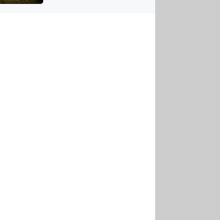
US
tornádem
RSUS
ZE A