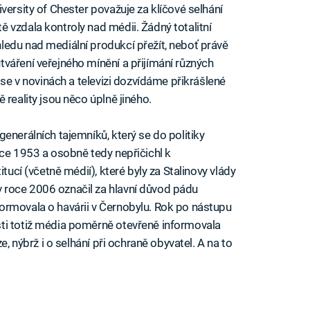
versity of Chester považuje za klíčové selhání
 vzdala kontroly nad médii. Žádný totalitní
edu nad mediální produkcí přežít, neboť právě
váření veřejného mínění a přijímání různých
 se v novinách a televizi dozvídáme přikrášlené
 reality jsou něco úplně jiného.
enerálních tajemníků, který se do politiky
oce 1953 a osobně tedy nepřičichl k
tucí (včetně médií), které byly za Stalinovy vlády
 roce 2006 označil za hlavní důvod pádu
ormovala o havárii v Černobylu. Rok po nástupu
ti totiž média poměrně otevřeně informovala
e, nýbrž i o selhání při ochraně obyvatel. A na to