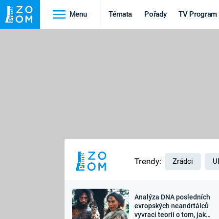
Menu
Témata
Pořady
TV Program
Cestování
Historie
HRADY A ZÁMKY
VIKINGOVÉ
HEDVÁBNÁ STEZKA
EPIDEMIE A
PANDEMIE
PŘÍRODA
STAROVĚKÝ EGYPT
Trendy:
Zrádci
U
Analýza DNA posledních
Druhá
Výročí
evropských neandrtálců
vyvrací teorii o tom, jak
světová válka