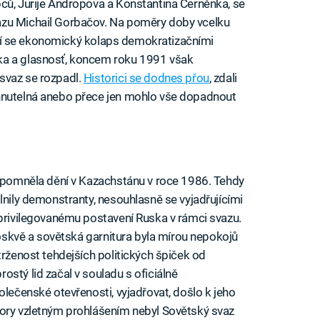
ců, Jurije Andropova a Konstantina Černěnka, se
azu Michail Gorbačov. Na poměry doby vcelku
ížící se ekonomický kolaps demokratizačními
ka a glasnosť, koncem roku 1991 však
svaz se rozpadl.
Historici se dodnes přou
, zdali
hnutelná anebo přece jen mohlo vše dopadnout
řipomněla dění v Kazachstánu v roce 1986. Tehdy
lnily demonstranty, nesouhlasně se vyjadřujícími
 privilegovanému postavení Ruska v rámci svazu.
 Moskvě a sovětská garnitura byla mírou nepokojů
trženost tehdejších politických špiček od
stý lid začal v souladu s oficiálně
olečenské otevřenosti, vyjadřovat, došlo k jeho
dory vzletným prohlášením nebyl Sovětský svaz