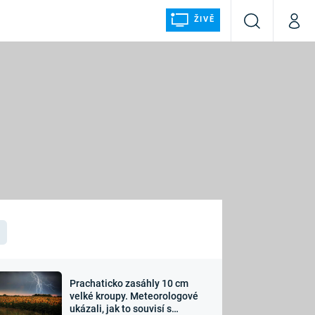
ŽIVĚ
Vyhledávání
Můj p
Prima+
ÁLKA
CNN Prima NEWS
Prima FRESH
Prima LIVING
LMY A
Prima Ženy
Prima LAJK
Prachaticko zasáhly 10 cm
osti
velké kroupy. Meteorologové
Sledujte nás
ukázali, jak to souvisí s