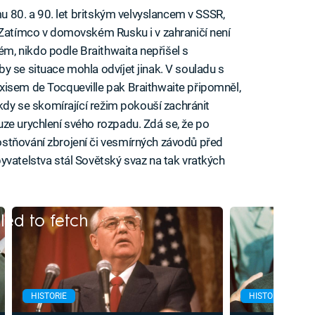
mu 80. a 90. let britským velvyslancem v SSSR,
 Zatímco v domovském Rusku i v zahraničí není
, nikdo podle Braithwaita nepřišel s
y se situace mohla odvíjet jinak. V souladu s
xisem de Tocqueville pak Braithwaite připomněl,
 kdy se skomírající režim pokouší zachránit
ze urychlení svého rozpadu. Zdá se, že po
stňování zbrojení či vesmírných závodů před
yvatelstva stál Sovětský svaz na tak vratkých
iled to fetch
HISTORIE
HISTORIE