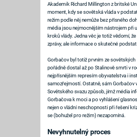
Akademik Richard Millington z britské Uni
moment, kdy se sovětská vláda v podstatě
režim podle něj nemůže bez přísného dohl
média jsou nejmocnějším nástrojem při ut
kroků vlády. Jedna věc je totiž vědomí, že
zprávy, ale informace o skutečné podstatě
Gorbačov byl totiž prvním ze sovětských g
pořádně dostal až po Stalinově smrti v r
nejpřísnějším represím obyvatelstva i insti
samozřejmostí. Ostatně, sám Gorbačov v
Sovětského svazu způsob, jímž média inf
Gorbačova k moci a po vyhlášení glasnos
nejen o vládní neschopnosti při řešení kriz
se (bohužel pro režim) nezapomíná.
Nevyhnutelný proces