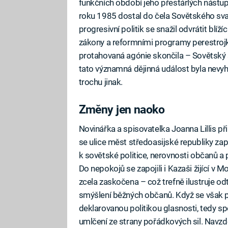
funkčních období jeho přestárlých nástup
roku 1985 dostal do čela Sovětského sv
progresivní politik se snažil odvrátit bl
zákony a reformními programy perestroj
protahovaná agónie skončila – Sovětský 
tato významná dějinná událost byla nevy
trochu jinak.
Změny jen naoko
Novinářka a spisovatelka Joanna Lillis p
se ulice měst středoasijské republiky zap
k sovětské politice, nerovnosti občanů a
Do nepokojů se zapojili i Kazaši žijící v
zcela zaskočena – což trefně ilustruje od
smýšlení běžných občanů. Když se však pro
deklarovanou politikou glasnosti, tedy sp
umlčení ze strany pořádkových sil. Navz