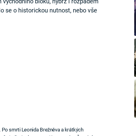
 východního bloku, nýbrž i rozpadem
 se o historickou nutnost, nebo vše
 Po smrti Leonida Brežněva a krátkých