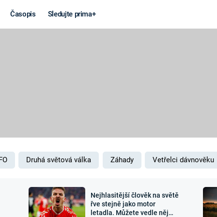
Časopis
Sledujte prima+
Věda a
Války
technika
STUDENÁ V
KORONAVIRUS
VÁLKA VE
VIETNAMU
VESMÍR
VÁLEČNÉ FI
MARS
SERIÁLY
FO
Druhá světová válka
Záhady
Vetřelci dávnověku
Nejhlasitější člověk na světě
Záhady a
Zajímav
řve stejně jako motor
letadla. Můžete vedle něj
konspirace