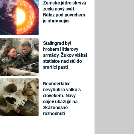
Zemské jádro skrývá
zcela nový svět.
Nález pod povrchem
je ohromující
Stalingrad byl
hrobem Hitlerovy
armády. Žukov vlákal
statisíce nacistů do
smrtící pasti
Neandertálce
nevyhubila válka s
člověkem. Nový
objev ukazuje na
zkázonosné
rozhodnutí