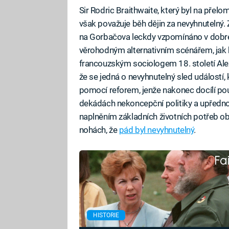
Sir Rodric Braithwaite, který byl na přelo
však považuje běh dějin za nevyhnutelný.
na Gorbačova leckdy vzpomínáno v dobrém
věrohodným alternativním scénářem, jak b
francouzským sociologem 18. století Ale
že se jedná o nevyhnutelný sled událostí,
pomocí reforem, jenže nakonec docílí pou
dekádách nekoncepční politiky a upředno
naplněním základních životních potřeb ob
nohách, že
pád byl nevyhnutelný
.
Fa
HISTORIE