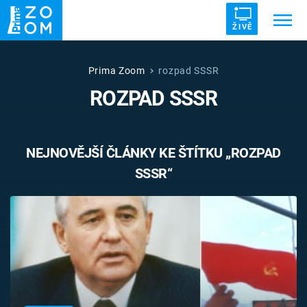
ŽIVĚ
Trendy:
ZRÁDCI
UFO
DRUHÁ SVĚTOVÁ VÁLKA
Prima Zoom
rozpad SSSR
ROZPAD SSSR
ZÁHADY
VETŘELCI DÁVNOVĚKU
NEJNOVĚJŠÍ ČLÁNKY KE ŠTÍTKU „ROZPAD
SSSR“
Témata
Témata
Pořady
TV Program