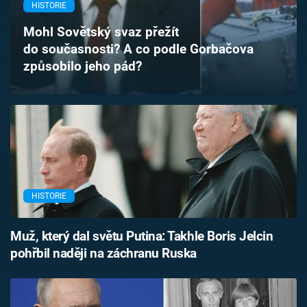
HISTORIE
Časopis
Mohl Sovětský svaz přežít
Sledujte prima+
do současnosti? A co podle Gorbačova
způsobilo jeho pád?
Přihlášení
Sledujte nás
HISTORIE
Muž, který dal světu Putina: Takhle Boris Jelcin
pohřbil naději na záchranu Ruska