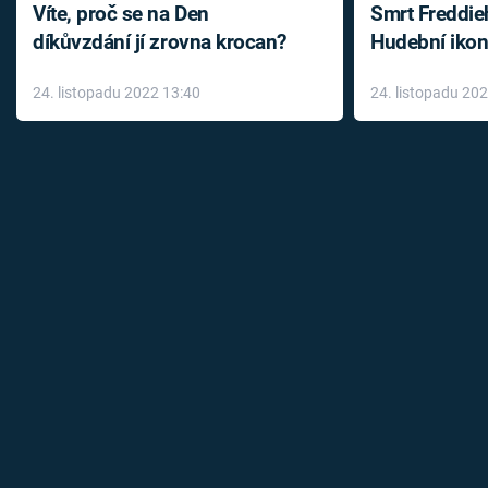
Víte, proč se na Den
Smrt Freddie
díkůvzdání jí zrovna krocan?
Hudební ikon
až do konce 
24. listopadu 2022 13:40
24. listopadu 20
léky