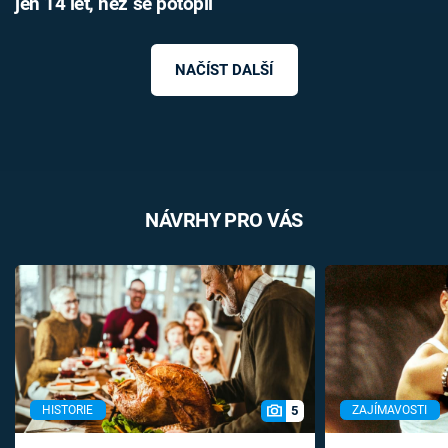
jen 14 let, než se potopil
NAČÍST DALŠÍ
NÁVRHY PRO VÁS
5
HISTORIE
ZAJÍMAVOSTI