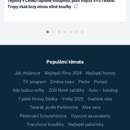
Teploty v Česku rapidně stoupnou, platí trojitá VÝSTRAHA.
Tropy však brzy utnou silné bouřky
Populární témata
Jak zhubnout
Nejlepší filmy 2024
Nejlepší horory
TV program
Změna času
Partie
Počasí
Kdy budou volby
ZOO Nové začátky
Auto – katalog
7 pádů Honzy Dědka
Volby 2025
Svařené víno
Tatarák podle Pohlreicha
Aloe vera
Pěstování lichořeřišnice
Výpočet ascendentu
Tvarohové knedlíky
Nejlepší palačinky