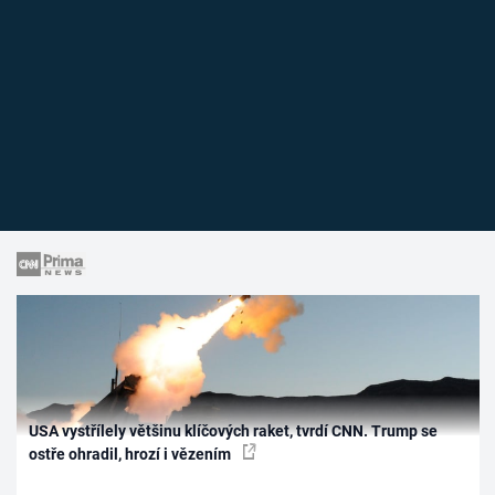
USA vystřílely většinu klíčových raket, tvrdí CNN. Trump se
ostře ohradil, hrozí i vězením