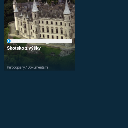
PŘEHRÁT
Skotsko z výšky
Přírodopisný / Dokumentární