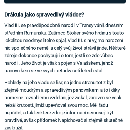
Drákula jako spravedlivý vládce?
Vlad III. se pravděpodobně narodil v Transylvánii, dnešním
středním Rumunsku. Zatímco Stoker svého hrdinu s touto
lokalitou neodmyslitelně spjal, Vlad III. s ní vyjma narození
nic společného neměl a celý svůj život strávil jinde. Některé
zdroje dokonce pochybují i o tom, jestli se zde vůbec
narodil. Jeho život je však spojen s Valašskem, jehož
panovníkem se ve svých pětadvaceti letech stal.
Pohledy na jeho vládu se liší; na jednu stranu totiž byl
zřejmě moudrým a spravedlivým panovníkem, a to i díky
poměrně rozsáhlému vzdělání, jež získal, zároveň se však
nebál krutostí, jimiž upevňoval svou moc. Měl řadu
nepřátel, a tak leckteré zdroje informací nemusejí být
pravdivé, avšak přídomek Napichovač si zřejmě skutečně
zasloužil.