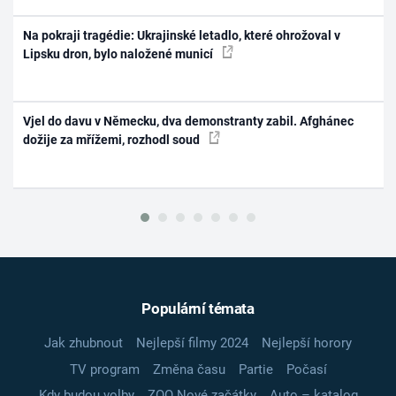
Na pokraji tragédie: Ukrajinské letadlo, které ohrožoval v
Lipsku dron, bylo naložené municí
Vjel do davu v Německu, dva demonstranty zabil. Afghánec
dožije za mřížemi, rozhodl soud
Populární témata
Jak zhubnout
Nejlepší filmy 2024
Nejlepší horory
TV program
Změna času
Partie
Počasí
Kdy budou volby
ZOO Nové začátky
Auto – katalog