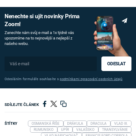
Nenechte si ujít novinky Prima
Zoom!
Zanechte nám svůj e-mail a 1x týdně vás
upozorníme na to nejnovější a nejlepší z
našeho webu.
ODESLAT
Odesláním formuláře souhlasíte s
podmínkami zpracování osobních údajů
SDÍLEJTE ČLÁNEK
ŠTÍTKY
OSMANSKÁ ŘÍŠE
DRÁKULA
DRACULA
VLAD III.
RUMUNSKO
UPÍR
VALAŠSKO
TRANSYLVÁNIE
VLAD NAPICHOVAČ
FRANCIS FORD COPPOLA