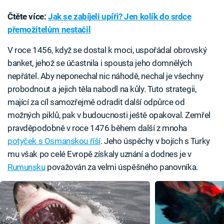
Čtěte více:
Jak se zabíjeli upíři? Jen kolík do srdce
přemožitelům nestačil
V roce 1456, když se dostal k moci, uspořádal obrovský
banket, jehož se účastnila i spousta jeho domnělých
nepřátel. Aby neponechal nic náhodě, nechal je všechny
probodnout a jejich těla nabodl na kůly. Tuto strategii,
mající za cíl samozřejmě odradit další odpůrce od
možných piklů, pak v budoucnosti ještě opakoval. Zemřel
pravděpodobně v roce 1476 během další z mnoha
potyček s Osmanskou říší
. Jeho úspěchy v bojích s Turky
mu však po celé Evropě získaly uznání a dodnes je v
Rumunsku
považován za velmi úspěšného panovníka.