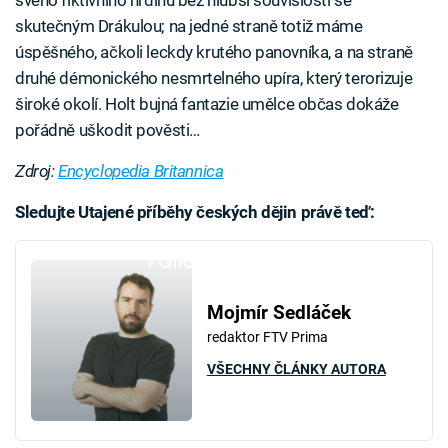
svého fiktivního hrdinu bez hlubší souvislosti se
skutečným Drákulou; na jedné straně totiž máme
úspěšného, ačkoli leckdy krutého panovníka, a na straně
druhé démonického nesmrtelného upíra, který terorizuje
široké okolí. Holt bujná fantazie umělce občas dokáže
pořádně uškodit pověsti…
Zdroj:
Encyclopedia Britannica
Sledujte Utajené příběhy českých dějin právě teď:
Failed to fetch
Mojmír Sedláček
redaktor FTV Prima
VŠECHNY ČLÁNKY AUTORA