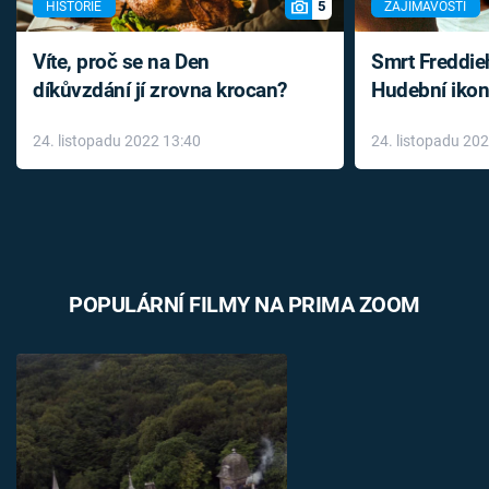
5
HISTORIE
ZAJÍMAVOSTI
Víte, proč se na Den
Smrt Freddie
díkůvzdání jí zrovna krocan?
Hudební ikon
až do konce 
24. listopadu 2022 13:40
24. listopadu 20
léky
POPULÁRNÍ FILMY NA PRIMA ZOOM