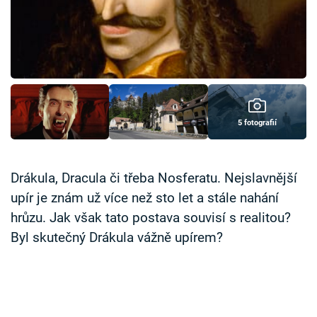
Časopis
Sledujte prima+
Přihlášení
5 fotografií
Sledujte nás
Drákula, Dracula či třeba Nosferatu. Nejslavnější
upír je znám už více než sto let a stále nahání
hrůzu. Jak však tato postava souvisí s realitou?
Byl skutečný Drákula vážně upírem?