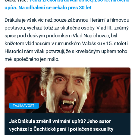
upíra. Na odhalení se čekalo přes 30 let
Drákula je však víc než pouze zábavnou literární a filmovou
postavou, vychází totiž ze skutečné osoby. Vlad III., známý
spíše pod děsivým přídomkem Vlad Napichovač, byl
knížetem vládnoucím v rumunském Valašsku v 15. století.
Historici nám však potvrzují, že s krvelačným upírem toho
měl společného jen málo.
ZAJÍMAVOSTI
Jak Drákula změnil vnímání upírů? Jeho autor
vycházel z Čachtické paní i potlačené sexuality