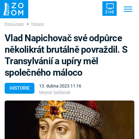
ŽIVĚ
Prima Zoom
■
Historie
Trendy:
ZRÁDCI
UFO
DRUHÁ SVĚTOVÁ VÁLKA
Vlad Napichovač své odpůrce
ZÁHADY
VETŘELCI DÁVNOVĚKU
několikrát brutálně povraždil. S
Transylvánií a upíry měl
společného máloco
Témata
13. dubna 2023 11:16
HISTORIE
Mojmír Sedláček
Témata
Pořady
TV Program