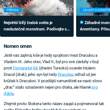
PŘÍRODA
ZÁHADY A KONSPI
Největší bílý žralok světa je
Záhadné monstrum děsí
neskutečné monstrum. Podívejte se
Američany. Přisu
na giganta hlubin
Nomen omen
Jistě vás zajímá, kde je tedy spojitost mezi Draculou a
Vladem III. Jeho otec, Vlad II., byl pro své zásluhy v boji
proti
Osmanské říši
(dnešní Turecko) oceněn titulem
Dracul (drak), jeho syn byl tedy
Draculea
, odtud už jen
krůček k Draculovi. V pozdější rumunštině se navíc slovo
„drac“ stalo označením nejen pro draka, ale hlavně
pro
ďábla
.
Zřejmě proto Stokera tento název zaujal a pojmenoval tak