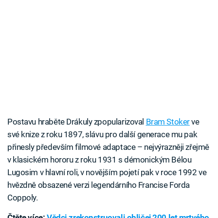
Postavu hraběte Drákuly zpopularizoval
Bram Stoker
ve
své knize z roku 1897, slávu pro další generace mu pak
přinesly především filmové adaptace – nejvýrazněji zřejmě
v klasickém hororu z roku 1931 s démonickým Bélou
Lugosim v hlavní roli, v novějším pojetí pak v roce 1992 ve
hvězdně obsazené verzi legendárního Francise Forda
Coppoly.
Čtěte více:
Vědci zrekonstruovali obličej 200 let mrtvého