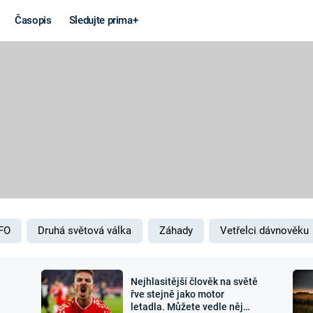
Časopis
Sledujte prima+
Věda a
Války
technika
STUDENÁ V
KORONAVIRUS
VÁLKA VE
VIETNAMU
VESMÍR
VÁLEČNÉ FI
MARS
SERIÁLY
FO
Druhá světová válka
Záhady
Vetřelci dávnověku
Nejhlasitější člověk na světě
Záhady a
Zajímav
řve stejně jako motor
letadla. Můžete vedle něj
konspirace