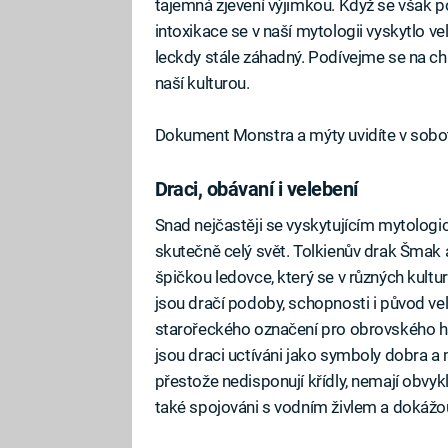
tajemná zjevení výjimkou. Když se však p
intoxikace se v naší mytologii vyskytlo ve
leckdy stále záhadný. Podívejme se na cha
naší kulturou.
Dokument Monstra a mýty uvidíte v sobo
Draci, obávaní i velebení
Fa
Snad nejčastěji se vyskytujícím mytologic
skutečně celý svět. Tolkienův drak Šmak a
špičkou ledovce, který se v různých kultur
jsou dračí podoby, schopnosti i původ ve
starořeckého označení pro obrovského ha
jsou draci uctíváni jako symboly dobra a m
přestože nedisponují křídly, nemají obvykl
také spojováni s vodním živlem a dokážou