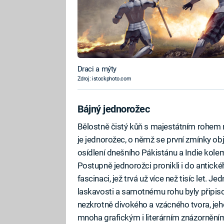
Draci a mýty
Zdroj: istockphoto.com
Bájný jednorožec
Bělostně čistý kůň s majestátním rohem n
je jednorožec, o němž se první zmínky obj
osídlení dnešního Pákistánu a Indie kolem
Postupně jednorožci pronikli i do antické
fascinaci, jež trvá už více než tisíc let. 
laskavosti a samotnému rohu byly připiso
nezkrotně divokého a vzácného tvora, jeh
mnoha grafickým i literárním znázornění