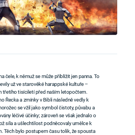
a čele, k němuž se může přiblížit jen panna. To
evily už ve starověké harappské kultuře –
 třetího tisíciletí před naším letopočtem.
ho Řecka a zmínky v Bibli následně vedly k
Jednorožec se vžil jako symbol čistoty, půvabu a
vány léčivé účinky; zároveň se však jednalo o
ož síla a ušlechtilost podněcovaly umělce k
m. Těch bylo postupem času tolik, že spousta