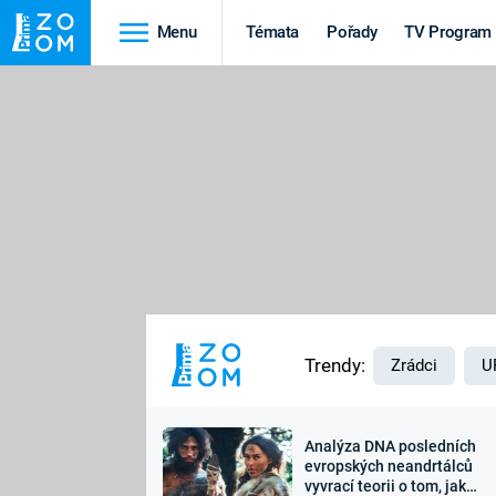
Menu
Témata
Pořady
TV Program
Cestování
Historie
HRADY A ZÁMKY
VIKINGOVÉ
HEDVÁBNÁ STEZKA
EPIDEMIE A
PANDEMIE
PŘÍRODA
STAROVĚKÝ EGYPT
Trendy:
Zrádci
U
Analýza DNA posledních
Druhá
Výročí
evropských neandrtálců
vyvrací teorii o tom, jak
světová válka