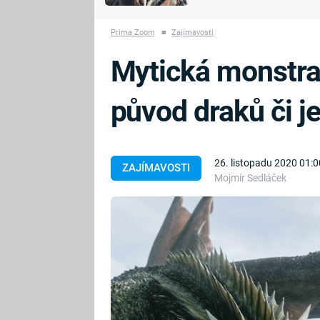
MARIE TEREZIE
vyhynuli
ADOLF HITLER
NAPOLEON
Prima Zoom
■
Zajímavosti
BONAPARTE
ATENTÁT NA
Mytická monstra
REINHARDA
BRITSKÁ
HEYDRICHA
KRÁLOVSKÁ
původ draků či j
RODINA
PRVNÍ SVĚTOVÁ
VÁLKA
26. listopadu 2020 01:0
ZAJÍMAVOSTI
Mojmír Sedláček