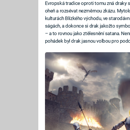
Evropská tradice oproti tomu zná draky s m
oheň a rozsévat nezměrnou zkázu. Mytolo
kulturách Blízkého východu, ve starodá
ságách, a dokonce si drak jakožto symbol
– a to rovnou jako ztělesnění satana. Není
pohádek byl drak jasnou volbou pro pod