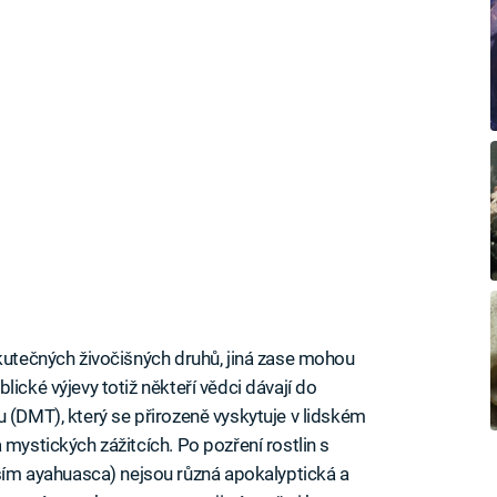
skutečných živočišných druhů, jiná zase mohou
ické výjevy totiž někteří vědci dávají do
u (DMT), který se přirozeně vyskytuje v lidském
 mystických zážitcích. Po pozření rostlin s
m ayahuasca) nejsou různá apokalyptická a