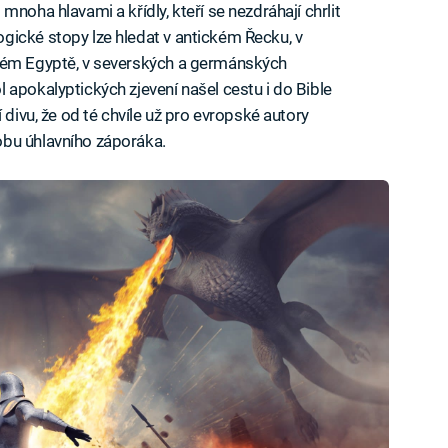
noha hlavami a křídly, kteří se nezdráhají chrlit
gické stopy lze hledat v antickém Řecku, v
vném Egyptě, v severských a germánských
 apokalyptických zjevení našel cestu i do Bible
 divu, že od té chvíle už pro evropské autory
obu úhlavního záporáka.