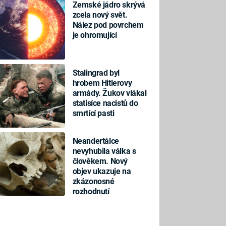
Zemské jádro skrývá
zcela nový svět.
Nález pod povrchem
je ohromující
Stalingrad byl
hrobem Hitlerovy
armády. Žukov vlákal
statisíce nacistů do
smrtící pasti
Neandertálce
nevyhubila válka s
člověkem. Nový
objev ukazuje na
zkázonosné
rozhodnutí