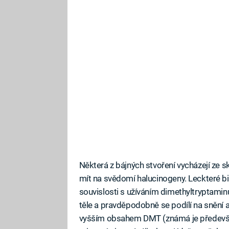
Některá z bájných stvoření vycházejí ze 
mít na svědomí halucinogeny. Leckteré bibl
souvislosti s užíváním dimethyltryptamin
těle a pravděpodobně se podílí na snění a
vyšším obsahem DMT (známá je předevší