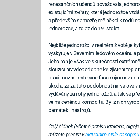
renesančních učenců považovala jednorožc
existujícími zvířaty, která jednorožce vz
a především samozřejmě několik rodů nos
jednorožce, a to až do 19. století.
Nejblíže jednorožci v reálném životě je 
vyskytuje v Severním ledovém oceánu a py
Jeho roh je však ve skutečnosti extrémně 
sloužící pravděpodobně ke zjištění teploty,
praxi možná ještě více fascinující než sa
škoda, že za tuto podobnost narvalové v mi
vydávány za rohy jednorožců, a tak se př
velmi ceněnou komoditu. Byl z nich vyrobe
památek i nástrojů.
Celý článek (včetně popisu krakena, olgoj
můžete přečíst v
aktuálním čísle časopis