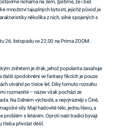
ostavíme nohama na zem, zjistíme, že i bez
lké množství tajuplných bytostí, jejichž původ je
rakteristiky několika z nich, silně spojených s
tu 26. listopadu ve 22.00 na Prima ZOOM.
iled to fetch
kým zvířetem je drak, jehož popularita zasahuje
 další zpodobnění ve fantasy fikcích je pouze
ách utvářel po tisíce let. Díky tomuto rozsahu
lmi rozmanité – název však pochází ze
da. Na Dálném východě, a nejvýrazněji v Číně,
agické síly. Mají hadovité tělo, jednu hlavu, a
e problém s létáním. Oproti naší tradici bývají
 třeba přivolat déšť.