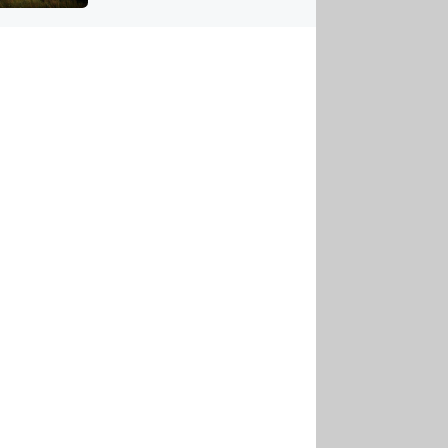
US
tornádem
RSUS
ZE A