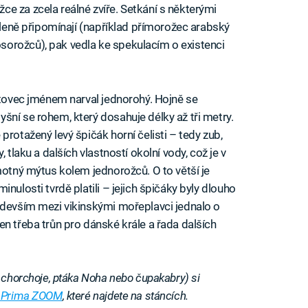
e za zcela reálné zvíře. Setkání s některými
dáleně připomínají (například přímorožec arabský
orožců), pak vedla ke spekulacím o existenci
kytovec jménem narval jednorohý. Hojně se
šní se rohem, který dosahuje délky až tři metry.
protažený levý špičák horní čelisti – tedy zub,
 tlaku a dalších vlastností okolní vody, což je v
motný mýtus kolem jednorožců. O to větší je
nulosti tvrdě platili – jejich špičáky byly dlouho
edevším mezi vikinskými mořeplavci jednalo o
n třeba trůn pro dánské krále a řada dalších
e chorchoje, ptáka Noha nebo čupakabry) si
u Prima ZOOM
, které najdete na stáncích.