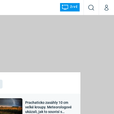
ŽIVĚ
Vyhledávání
Můj p
Prima+
ÁLKA
CNN Prima NEWS
Prima FRESH
Prima LIVING
LMY A
Prima Ženy
Prima LAJK
Prachaticko zasáhly 10 cm
osti
velké kroupy. Meteorologové
Sledujte nás
ukázali, jak to souvisí s