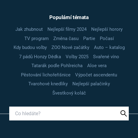
Populární témata
Jak zhubnout
Nejlepší filmy 2024
Nejlepší horory
TV program
Změna času
Partie
Počasí
Kdy budou volby
ZOO Nové začátky
Auto – katalog
7 pádů Honzy Dědka
Volby 2025
Svařené víno
Tatarák podle Pohlreicha
Aloe vera
Pěstování lichořeřišnice
Výpočet ascendentu
Tvarohové knedlíky
Nejlepší palačinky
Švestkový koláč