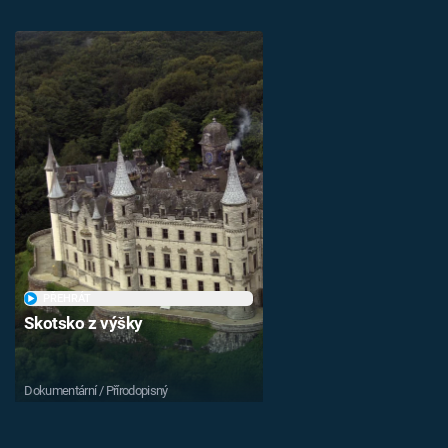
PŘEHRÁT
Skotsko z výšky
Dokumentární / Přírodopisný