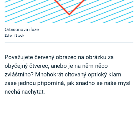
Časopis
Sledujte prima+
Orbisonova iluze
Zdroj: iStock
Přihlášení
Považujete červený obrazec na obrázku za
Sledujte nás
obyčejný čtverec, anebo je na něm něco
zvláštního? Mnohokrát citovaný optický klam
zase jednou připomíná, jak snadno se naše mysl
nechá nachytat.