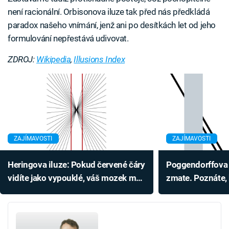
není racionální. Orbisonova iluze tak před nás předkládá
paradox našeho vnímání, jenž ani po desítkách let od jeho
formulování nepřestává udivovat.
ZDROJ:
Wikipedia
,
Illusions Index
ZAJÍMAVOSTI
ZAJÍMAVOSTI
Heringova iluze: Pokud červené čáry
Poggendorffova 
vidíte jako vypouklé, váš mozek má
zmate. Poznáte, 
jednu úžasnou schopnost
propojené?