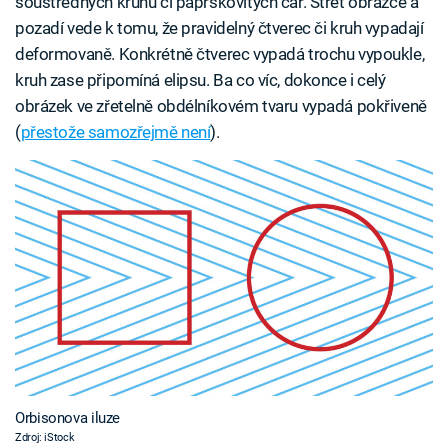
soustředných kruhů či paprskovitých čar. Střet obrazce a
pozadí vede k tomu, že pravidelný čtverec či kruh vypadají
deformovaně. Konkrétně čtverec vypadá trochu vypoukle,
kruh zase připomíná elipsu. Ba co víc, dokonce i celý
obrázek ve zřetelně obdélníkovém tvaru vypadá pokřiveně
(
přestože samozřejmě není
).
Orbisonova iluze
Zdroj: iStock