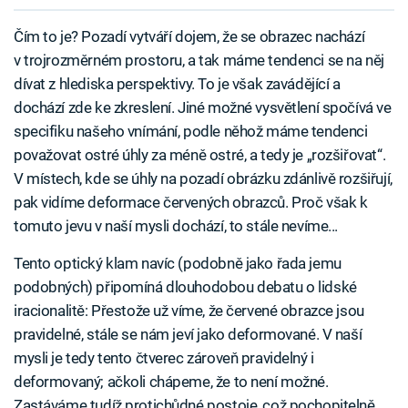
Čím to je? Pozadí vytváří dojem, že se obrazec nachází
v trojrozměrném prostoru, a tak máme tendenci se na něj
dívat z hlediska perspektivy. To je však zavádějící a
dochází zde ke zkreslení. Jiné možné vysvětlení spočívá ve
specifiku našeho vnímání, podle něhož máme tendenci
považovat ostré úhly za méně ostré, a tedy je „rozšiřovat“.
V místech, kde se úhly na pozadí obrázku zdánlivě rozšiřují,
pak vidíme deformace červených obrazců. Proč však k
tomuto jevu v naší mysli dochází, to stále nevíme...
Tento optický klam navíc (podobně jako řada jemu
podobných) připomíná dlouhodobou debatu o lidské
iracionalitě: Přestože už víme, že červené obrazce jsou
pravidelné, stále se nám jeví jako deformované. V naší
mysli je tedy tento čtverec zároveň pravidelný i
deformovaný; ačkoli chápeme, že to není možné.
Zastáváme tudíž protichůdné postoje, což pochopitelně