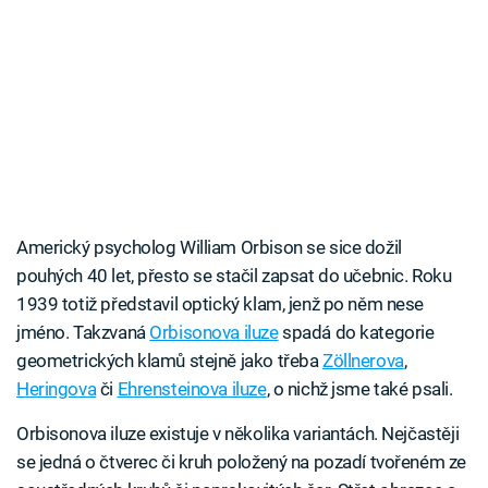
Americký psycholog William Orbison se sice dožil
pouhých 40 let, přesto se stačil zapsat do učebnic. Roku
1939 totiž představil optický klam, jenž po něm nese
jméno. Takzvaná
Orbisonova iluze
spadá do kategorie
geometrických klamů stejně jako třeba
Zöllnerova
,
Heringova
či
Ehrensteinova iluze
, o nichž jsme také psali.
Orbisonova iluze existuje v několika variantách. Nejčastěji
se jedná o čtverec či kruh položený na pozadí tvořeném ze