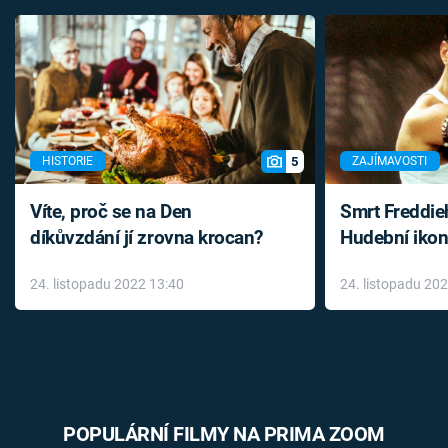
5
HISTORIE
ZAJÍMAVOSTI
Víte, proč se na Den
Smrt Freddie
díkůvzdání jí zrovna krocan?
Hudební ikon
až do konce 
24. listopadu 2022 13:40
24. listopadu 20
léky
POPULÁRNÍ FILMY NA PRIMA ZOOM