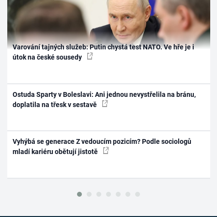
Varování tajných služeb: Putin chystá test NATO. Ve hře je i
útok na české sousedy
Ostuda Sparty v Boleslavi: Ani jednou nevystřelila na bránu,
doplatila na třesk v sestavě
Vyhýbá se generace Z vedoucím pozicím? Podle sociologů
mladí kariéru obětují jistotě