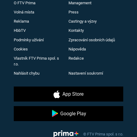
O FTV Prima
Management
Volná místa
Press
Reklama
Castingy a výzvy
HbbTV
Kontakty
Podmínky užívání
Zpracování osobních údajů
Cookies
Nápověda
Vlastník FTV Prima spol. s
Redakce
r.o.
Nahlásit chybu
Nastavení soukromí
App Store
Google Play
© FTV Prima spol. s r.o.