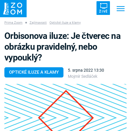
ŽIVĚ
Prima Zoom
■
Zajímavosti
Optické iluze a klamy
Trendy:
ZRÁDCI
UFO
DRUHÁ SVĚTOVÁ VÁLKA
Orbisonova iluze: Je čtverec na
ZÁHADY
VETŘELCI DÁVNOVĚKU
obrázku pravidelný, nebo
vypouklý?
5. srpna 2022 13:30
OPTICKÉ ILUZE A KLAMY
Mojmír Sedláček
Témata
Témata
Pořady
TV Program