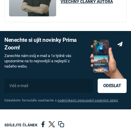
VŠECHNY ČLÁNKY AUTORA
Nenechte si ujít novinky Prima
Zoom!
Zanechte nám svůj e-mail a 1x týdně vás
upozorníme na to nejnovější a nejlepší z
našeho webu.
ODESLAT
Odesláním formuláře souhlasíte s
podmínkami zpracování osobních údajů
SDÍLEJTE ČLÁNEK