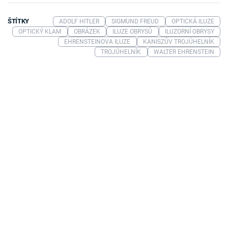
ŠTÍTKY
ADOLF HITLER
SIGMUND FREUD
OPTICKÁ ILUZE
OPTICKÝ KLAM
OBRÁZEK
ILUZE OBRYSŮ
ILUZORNÍ OBRYSY
EHRENSTEINOVA ILUZE
KANISZŮV TROJÚHELNÍK
TROJÚHELNÍK
WALTER EHRENSTEIN