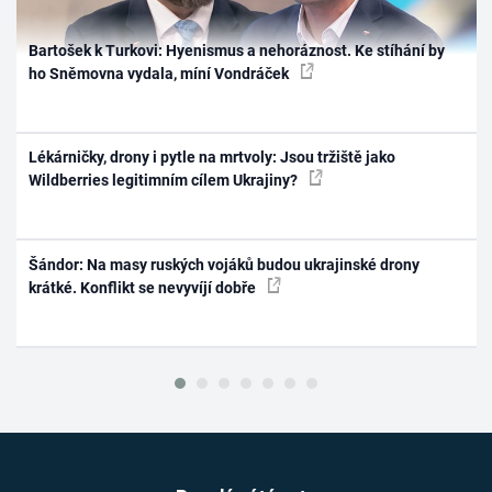
Bartošek k Turkovi: Hyenismus a nehoráznost. Ke stíhání by
ho Sněmovna vydala, míní Vondráček
Lékárničky, drony i pytle na mrtvoly: Jsou tržiště jako
Wildberries legitimním cílem Ukrajiny?
Šándor: Na masy ruských vojáků budou ukrajinské drony
krátké. Konflikt se nevyvíjí dobře