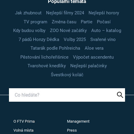
Populární témata
Jak zhubnout
Nejlepší filmy 2024
Nejlepší horory
TV program
Změna času
Partie
Počasí
Kdy budou volby
ZOO Nové začátky
Auto – katalog
7 pádů Honzy Dědka
Volby 2025
Svařené víno
Tatarák podle Pohlreicha
Aloe vera
Pěstování lichořeřišnice
Výpočet ascendentu
Tvarohové knedlíky
Nejlepší palačinky
Švestkový koláč
O FTV Prima
Management
Volná místa
Press