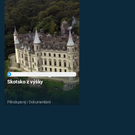
PŘEHRÁT
Skotsko z výšky
Přírodopisný / Dokumentární