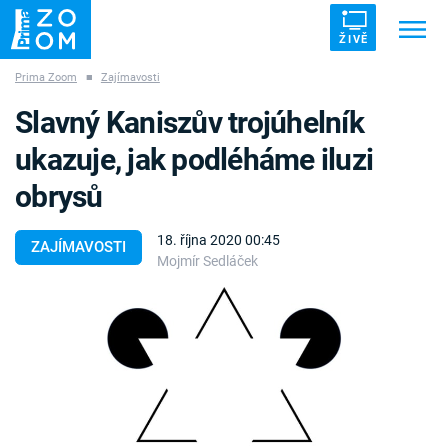
ŽIVĚ
Prima Zoom
■
Zajímavosti
Trendy:
ZRÁDCI
UFO
DRUHÁ SVĚTOVÁ VÁLKA
Slavný Kaniszův trojúhelník
ZÁHADY
VETŘELCI DÁVNOVĚKU
ukazuje, jak podléháme iluzi
obrysů
18. října 2020 00:45
ZAJÍMAVOSTI
Mojmír Sedláček
Témata
Témata
Pořady
TV Program