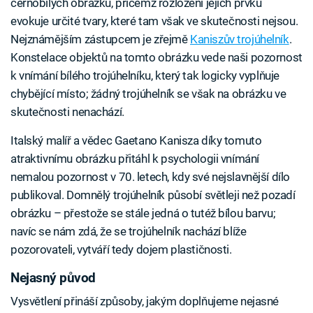
černobílých obrázků, přičemž rozložení jejich prvků
evokuje určité tvary, které tam však ve skutečnosti nejsou.
Nejznámějším zástupcem je zřejmě
Kaniszův trojúhelník
.
Konstelace objektů na tomto obrázku vede naši pozornost
k vnímání bílého trojúhelníku, který tak logicky vyplňuje
chybějící místo; žádný trojúhelník se však na obrázku ve
skutečnosti nenachází.
Italský malíř a vědec Gaetano Kanisza díky tomuto
atraktivnímu obrázku přitáhl k psychologii vnímání
nemalou pozornost v 70. letech, kdy své nejslavnější dílo
publikoval. Domnělý trojúhelník působí světleji než pozadí
obrázku – přestože se stále jedná o tutéž bílou barvu;
navíc se nám zdá, že se trojúhelník nachází blíže
pozorovateli, vytváří tedy dojem plastičnosti.
Nejasný původ
Vysvětlení přináší způsoby, jakým doplňujeme nejasné