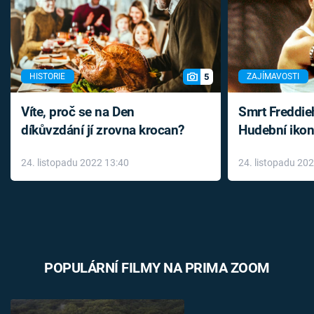
5
HISTORIE
ZAJÍMAVOSTI
Víte, proč se na Den
Smrt Freddie
díkůvzdání jí zrovna krocan?
Hudební ikon
až do konce 
24. listopadu 2022 13:40
24. listopadu 20
léky
POPULÁRNÍ FILMY NA PRIMA ZOOM