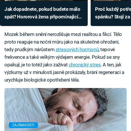
Jak dopadnete, pokud budete málo
Proč každý potř
spát? Hororová žena připomínající
spánku? Stojí za
Gluma je odstrašujícím příkladem
mutace i chvástá
Mozek během snění nerozlišuje mezi realitou a fikcí. Tělo
proto reaguje na noční můru jako na skutečné ohrožení,
tedy prudkým nárůstem
stresových hormonů
, tepové
frekvence a také velkým výdejem energie. Pokud se sny
opakují, je to totéž jako zažívat
chronický stres
. A ten, jak
výzkumy už v minulosti jasně prokázaly, brání regeneraci a
urychluje biologické opotřebení těla.
ZAJÍMAVOSTI