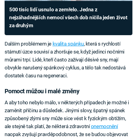
500 tisíc lidí usnulo a zemřelo. Jedna z
nejzáhadnějších nemocí všech dob ničila jeden život
za druhým
Dalším problémem je
kvalita spánku
, která s rychlostí
stárnutí úzce souvisí a zhoršuje se, když jedinci nočními
můrami trpí. Lidé, kteří často zažívají děsivé sny, mají
obvykle narušený spánkový cyklus, a tělo tak nedostává
dostatek času na regeneraci.
Pomoct můžou i malé změny
A aby toho nebylo málo, v některých případech je možné i
zaměnit příčinu a důsledek. Jinými slovy, špatný spánek
způsobený zlými sny může sice vést k fyzickým obtížím,
ale stejně tak platí, že některá zdravotní
onemocnění
naopak zvyšují pravděpodobnost, že se budou objevovat