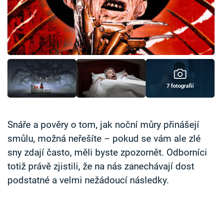
Časopis
Sledujte prima+
Přihlášení
7 fotografií
Sledujte nás
Snáře a pověry o tom, jak noční můry přinášejí
smůlu, možná neřešíte – pokud se vám ale zlé
sny zdají často, měli byste zpozornět. Odborníci
totiž právě zjistili, že na nás zanechávají dost
podstatné a velmi nežádoucí následky.