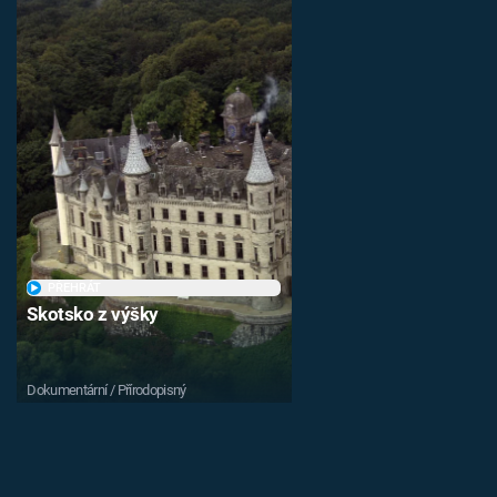
PŘEHRÁT
Skotsko z výšky
Dokumentární / Přírodopisný