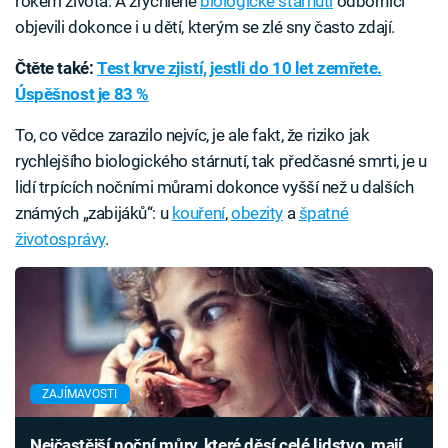
rokem života. A zrychlené
biologické stárnutí
odborníci
objevili dokonce i u dětí, kterým se zlé sny často zdají.
Čtěte také:
Test krve zjistí, jestli do 10 let zemřete.
Úspěšnost je 83 %
To, co vědce zarazilo nejvíc, je ale fakt, že riziko jak
rychlejšího biologického stárnutí, tak předčasné smrti, je u
lidí trpících nočními můrami dokonce vyšší než u dalších
známých „zabijáků“: u
kouření
,
obezity
a
špatné
životosprávy
.
ZAJÍMAVOSTI
Nejčastější noční můry, které děsí celé lidstvo, mají