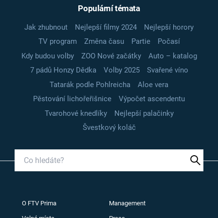
Populární témata
Jak zhubnout
Nejlepší filmy 2024
Nejlepší horory
TV program
Změna času
Partie
Počasí
Kdy budou volby
ZOO Nové začátky
Auto – katalog
7 pádů Honzy Dědka
Volby 2025
Svařené víno
Tatarák podle Pohlreicha
Aloe vera
Pěstování lichořeřišnice
Výpočet ascendentu
Tvarohové knedlíky
Nejlepší palačinky
Švestkový koláč
O FTV Prima
Management