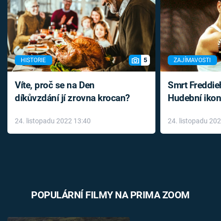
5
HISTORIE
ZAJÍMAVOSTI
Víte, proč se na Den
Smrt Freddie
díkůvzdání jí zrovna krocan?
Hudební ikon
až do konce 
24. listopadu 2022 13:40
24. listopadu 20
léky
POPULÁRNÍ FILMY NA PRIMA ZOOM