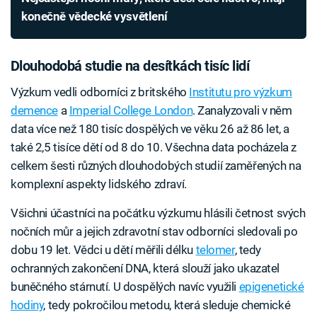
konečně vědecké vysvětlení
Dlouhodobá studie na desítkách tisíc lidí
Výzkum vedli odborníci z britského
Institutu pro výzkum
demence
a
Imperial College London
. Zanalyzovali v něm
data více než 180 tisíc dospělých ve věku 26 až 86 let, a
také 2,5 tisíce dětí od 8 do 10. Všechna data pocházela z
celkem šesti různých dlouhodobých studií zaměřených na
komplexní aspekty lidského zdraví.
Všichni účastníci na počátku výzkumu hlásili četnost svých
nočních můr a jejich zdravotní stav odborníci sledovali po
dobu 19 let. Vědci u dětí měřili délku
telomer
, tedy
ochranných zakončení DNA, která slouží jako ukazatel
buněčného stárnutí. U dospělých navíc využili
epigenetické
hodiny
, tedy pokročilou metodu, která sleduje chemické