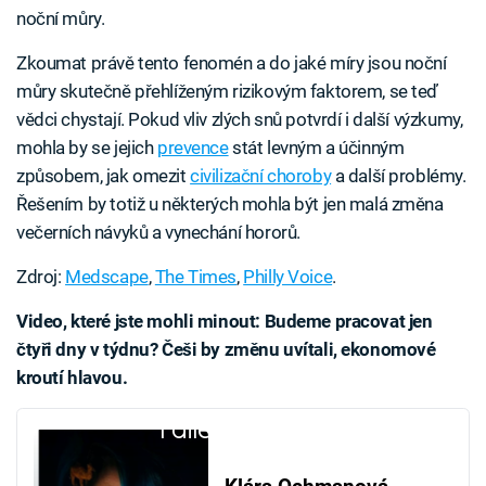
noční můry.
Zkoumat právě tento fenomén a do jaké míry jsou noční
můry skutečně přehlíženým rizikovým faktorem, se teď
vědci chystají. Pokud vliv zlých snů potvrdí i další výzkumy,
mohla by se jejich
prevence
stát levným a účinným
způsobem, jak omezit
civilizační choroby
a další problémy.
Řešením by totiž u některých mohla být jen malá změna
večerních návyků a vynechání hororů.
Zdroj:
Medscape
,
The Times
,
Philly Voice
.
Video, které jste mohli minout: Budeme pracovat jen
čtyři dny v týdnu? Češi by změnu uvítali, ekonomové
kroutí hlavou.
Failed to fetch