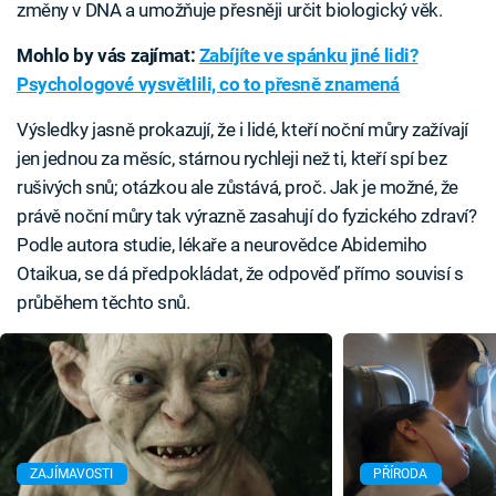
změny v DNA a umožňuje přesněji určit biologický věk.
Mohlo by vás zajímat:
Zabíjíte ve spánku jiné lidi?
Psychologové vysvětlili, co to přesně znamená
Výsledky jasně prokazují, že i lidé, kteří noční můry zažívají
jen jednou za měsíc, stárnou rychleji než ti, kteří spí bez
rušivých snů; otázkou ale zůstává, proč. Jak je možné, že
právě noční můry tak výrazně zasahují do fyzického zdraví?
Podle autora studie, lékaře a neurovědce Abidemiho
Otaikua, se dá předpokládat, že odpověď přímo souvisí s
průběhem těchto snů.
ZAJÍMAVOSTI
PŘÍRODA