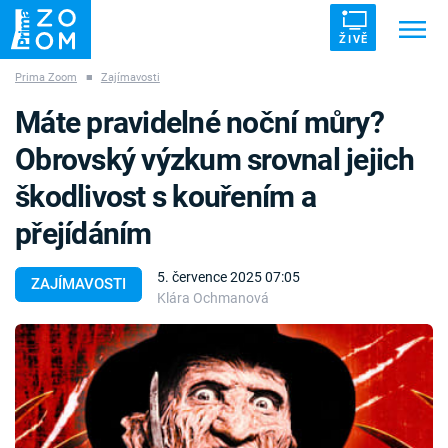
ŽIVĚ
Prima Zoom
■
Zajímavosti
Trendy:
ZRÁDCI
UFO
DRUHÁ SVĚTOVÁ VÁLKA
Máte pravidelné noční můry?
ZÁHADY
VETŘELCI DÁVNOVĚKU
Obrovský výzkum srovnal jejich
škodlivost s kouřením a
přejídáním
Témata
5. července 2025 07:05
ZAJÍMAVOSTI
Klára Ochmanová
Témata
Pořady
TV Program