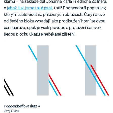
klamů – na základě dat Johanna Karla Friedricha Zöllnera,
o
jehož iluzi jsme také psali
, totiž Poggendorff popsal jev,
který můžete vidět na přiložených obrázcích. Čáry nalevo
od šedého bloku vypadají jako prodloužení horní ze dvou
čar napravo; opak je však pravdou a protažení čar skrz
šedou plochu ukazuje nečekané zjištění.
Poggendorffova iluze 4
Zdroj: iStock