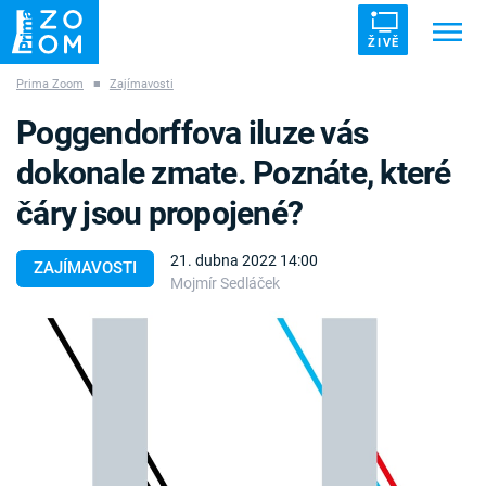
ŽIVĚ
Prima Zoom
■
Zajímavosti
Trendy:
ZRÁDCI
UFO
DRUHÁ SVĚTOVÁ VÁLKA
Poggendorffova iluze vás
ZÁHADY
VETŘELCI DÁVNOVĚKU
dokonale zmate. Poznáte, které
čáry jsou propojené?
21. dubna 2022 14:00
ZAJÍMAVOSTI
Mojmír Sedláček
Témata
Témata
Pořady
TV Program