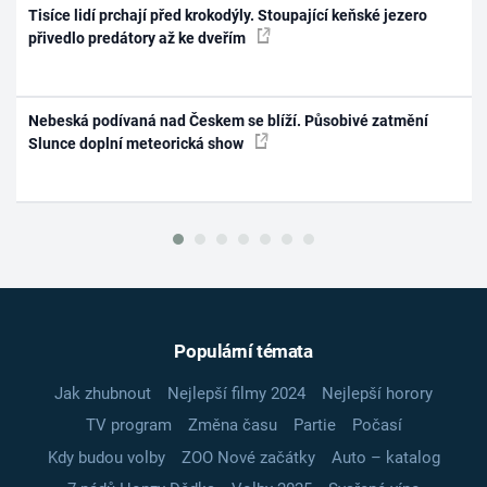
Tisíce lidí prchají před krokodýly. Stoupající keňské jezero
přivedlo predátory až ke dveřím
Nebeská podívaná nad Českem se blíží. Působivé zatmění
Slunce doplní meteorická show
Populární témata
Jak zhubnout
Nejlepší filmy 2024
Nejlepší horory
TV program
Změna času
Partie
Počasí
Kdy budou volby
ZOO Nové začátky
Auto – katalog