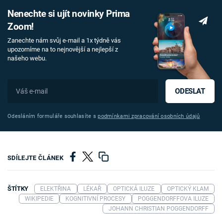
Nenechte si ujít novinky Prima
Zoom!
Zanechte nám svůj e-mail a 1x týdně vás
upozorníme na to nejnovější a nejlepší z
našeho webu.
ODESLAT
Odesláním formuláře souhlasíte s
podmínkami zpracování osobních údajů
SDÍLEJTE ČLÁNEK
ŠTÍTKY
ELEKTŘINA
LÉKAŘ
OPTICKÁ ILUZE
OPTICKÝ KLAM
WIKIPEDIE
KOGNITIVNÍ PROCESY
POGGENDORFFOVA ILUZE
JOHANN CHRISTIAN POGGENDORFF