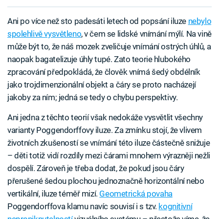
Ani po více než sto padesáti letech od popsání iluze
nebylo
spolehlivě vysvětleno
, v čem se lidské vnímání mýlí. Na vině
může být to, že náš mozek zveličuje vnímání ostrých úhlů, a
naopak bagatelizuje úhly tupé. Zato teorie hlubokého
zpracování předpokládá, že člověk vnímá šedý obdélník
jako trojdimenzionální objekt a čáry se proto nacházejí
jakoby za ním; jedná se tedy o chybu perspektivy.
Ani jedna z těchto teorií však nedokáže vysvětlit všechny
varianty Poggendorffovy iluze. Za zmínku stojí, že vlivem
životních zkušeností se vnímání této iluze částečně snižuje
– děti totiž vidí rozdíly mezi čárami mnohem výrazněji nežli
dospělí. Zároveň je třeba dodat, že pokud jsou čáry
přerušené šedou plochou jednoznačně horizontální nebo
vertikální, iluze téměř mizí.
Geometrická povaha
Poggendorffova klamu navíc souvisí i s tzv.
kognitivní