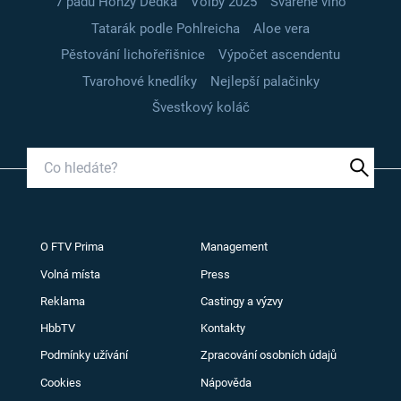
7 pádů Honzy Dědka
Volby 2025
Svařené víno
Tatarák podle Pohlreicha
Aloe vera
Pěstování lichořeřišnice
Výpočet ascendentu
Tvarohové knedlíky
Nejlepší palačinky
Švestkový koláč
O FTV Prima
Management
Volná místa
Press
Reklama
Castingy a výzvy
HbbTV
Kontakty
Podmínky užívání
Zpracování osobních údajů
Cookies
Nápověda