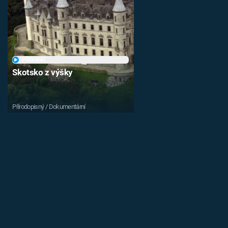
PŘEHRÁT
Skotsko z výšky
Přírodopisný / Dokumentární