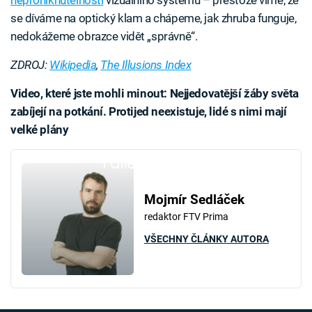
neproniknutelností
vizuálního systému – přestože víme, že
se díváme na optický klam a chápeme, jak zhruba funguje,
nedokážeme obrazce vidět „správně“.
ZDROJ:
Wikipedia
,
The Illusions Index
Video, které jste mohli minout: Nejjedovatější žáby světa
zabíjejí na potkání. Protijed neexistuje, lidé s nimi mají
velké plány
Failed to fetch
Mojmír Sedláček
redaktor FTV Prima
VŠECHNY ČLÁNKY AUTORA