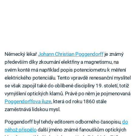
Německý lékař
Johann Christian Poggendorff
je známý
především díky zkoumání elektřiny a magnetismu, na
svém kontě má například popis potenciometru k měření
elektrického potenciálu. Tento vpravdě renesanční myslitel
se však zapojil také do oblíbené disciplíny 19. století, totiž
vymýšlení optických klamů. Právě po něm je pojmenovaná
Poggendorffova iluze
, která od roku 1860 stále
zaměstnává lidskou mysl.
Poggendorff byl tehdy editorem odborného časopisu,
do
něhož přispělo
další jméno známé fanouškům optických