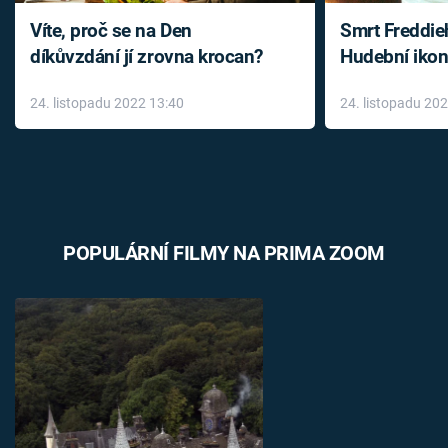
Víte, proč se na Den
Smrt Freddie
díkůvzdání jí zrovna krocan?
Hudební ikon
až do konce 
24. listopadu 2022 13:40
24. listopadu 20
léky
POPULÁRNÍ FILMY NA PRIMA ZOOM