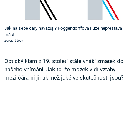
Časopis
Sledujte prima+
Jak na sebe čáry navazují? Poggendorffova iluze nepřestává
mást
Přihlášení
Zdroj: iStock
Sledujte nás
Optický klam z 19. století stále vnáší zmatek do
našeho vnímání. Jak to, že mozek vidí vztahy
mezi čárami jinak, než jaké ve skutečnosti jsou?