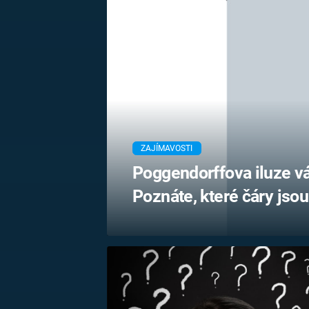
MARIE TEREZIE
ADOLF HITLER
NAPOLEON
BONAPARTE
ATENTÁT NA
REINHARDA
BRITSKÁ
HEYDRICHA
KRÁLOVSKÁ
RODINA
PRVNÍ SVĚTOVÁ
VÁLKA
ZAJÍMAVOSTI
Poggendorffova iluze v
Poznáte, které čáry jso