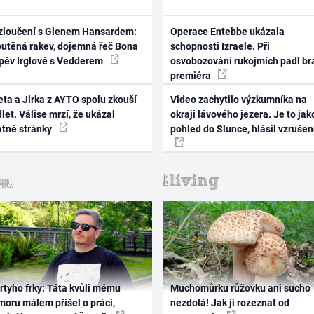
zloučení s Glenem Hansardem:
Operace Entebbe ukázala
outěná rakev, dojemná řeč Bona
schopnosti Izraele. Při
zpěv Irglové s Vedderem
osvobozování rukojmích padl br
premiéra
ta a Jirka z AYTO spolu zkouší
Video zachytilo výzkumníka na
let. Válise mrzí, že ukázal
okraji lávového jezera. Je to jak
atné stránky
pohled do Slunce, hlásil vzruše
rtyho frky: Táta kvůli mému
Muchomůrku růžovku ani sucho
oru málem přišel o práci,
nezdolá! Jak ji rozeznat od