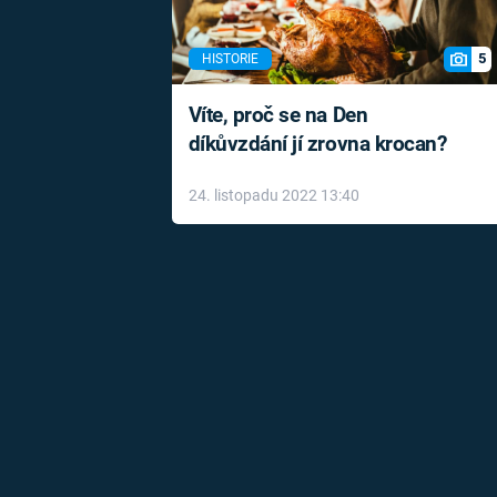
5
HISTORIE
Víte, proč se na Den
díkůvzdání jí zrovna krocan?
24. listopadu 2022 13:40