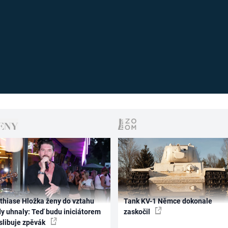
thiase Hložka ženy do vztahu
Tank KV-1 Němce dokonale
dy uhnaly: Teď budu iniciátorem
zaskočil
 slibuje zpěvák