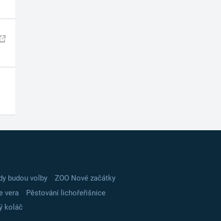
dy budou volby
ZOO Nové začátky
e vera
Pěstování lichořeřišnice
ý koláč