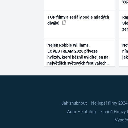
vy
TOP filmy a seriály podle mladých
Rap
diváků
Slo
ze
Nejen Robbie Williams.
No
LOVESTREAM 2026 přiveze
ním
hvězdy, které běžně uvidíte jen na
ja
největších světových festivalech
Jak zhubnout
Nejlepší filmy 2024
Auto – katalog
7 pádů Honzy 
Výpoče