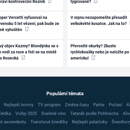
práví kontroverzní Řezník
tygrované?
per Vercetti vyfasoval na
V srpnu nezapomeňte přesadit
vensku 5 let vězení, pak bude ze
velkokvěté kosatce. Jak na to?
mě vyhoštěn
vý objev Kazmy? Blondýnka se s
Přerostlé okurky? Zkuste
 vodí za ruce a fotí se na místě
rychlokvašky nebo je naložte po
ko Rosecká
americku!
Populární témata
Nejlepší horory
TV program
Změna času
Partie
Počasí
K
Dědka
Volby 2025
Svařené víno
Tatarák podle Pohlreicha
Alo
t ascendentu
Tvarohové knedlíky
Nejlepší palačinky
Švestkov