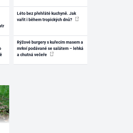
Léto bez přehřáté kuchyně. Jak
vařit i během tropických dnů?
atr
Rýžové burgery s kuřecím masem a
o
mrkví podávané se salátem – lehká
ně
a chutná večeře