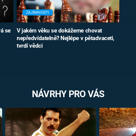
ZAJÍMAVOSTI
rá se
V jakém věku se dokážeme chovat
nepředvídatelně? Nejlépe v pětadvaceti,
tvrdí vědci
NÁVRHY PRO VÁS