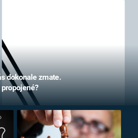
FILMY VERS
REALITA
UFO A
MIMOZEMŠŤANÉ
HORORY VE
REALITA
UTAJENÉ PŘÍBĚHY
ČESKÝCH DĚJIN
OPTICKÉ ILU
KLAMY
ALTERNATIVNÍ
HISTORIE
ás dokonale zmate.
u propojené?