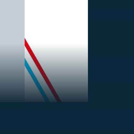
US
RSUS
ZE A