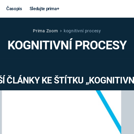
Časopis
Sledujte prima+
Prima Zoom
kognitivní procesy
Věda a
Války
KOGNITIVNÍ PROCESY
technika
STUDENÁ V
KORONAVIRUS
VÁLKA VE
VIETNAMU
VESMÍR
Í ČLÁNKY KE ŠTÍTKU „KOGNITIVN
VÁLEČNÉ FI
MARS
SERIÁLY
Záhady a
Zajímav
konspirace