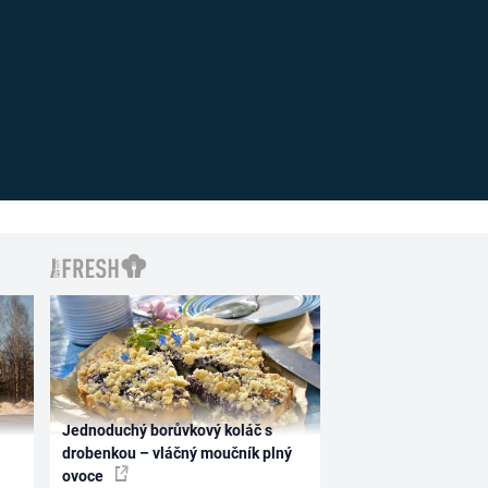
Jednoduchý borůvkový koláč s
drobenkou – vláčný moučník plný
ovoce