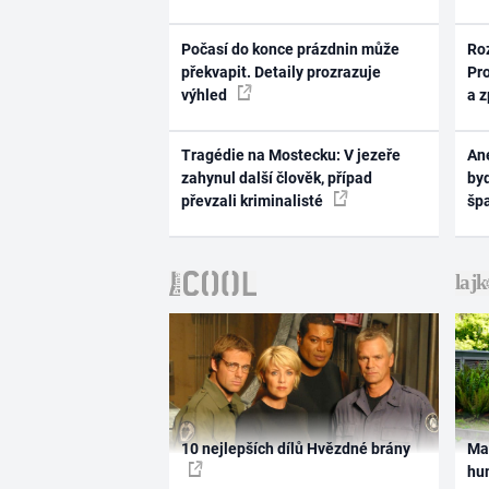
Počasí do konce prázdnin může
Ro
překvapit. Detaily prozrazuje
Pr
výhled
a 
Tragédie na Mostecku: V jezeře
Ane
zahynul další člověk, případ
byd
převzali kriminalisté
šp
10 nejlepších dílů Hvězdné brány
Ma
hum