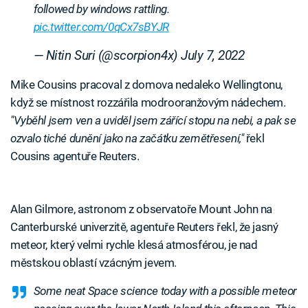
followed by windows rattling.
pic.twitter.com/0qCx7sBYJR
— Nitin Suri (@scorpion4x)
July 7, 2022
Mike Cousins pracoval z domova nedaleko Wellingtonu,
když se místnost rozzářila modrooranžovým nádechem.
"Vyběhl jsem ven a uviděl jsem zářící stopu na nebi, a pak se
ozvalo tiché dunění jako na začátku zemětřesení,"
řekl
Cousins agentuře Reuters.
Alan Gilmore, astronom z observatoře Mount John na
Canterburské univerzitě, agentuře Reuters řekl, že jasný
meteor, který velmi rychle klesá atmosférou, je nad
městskou oblastí vzácným jevem.
Some neat Space science today with a possible meteor