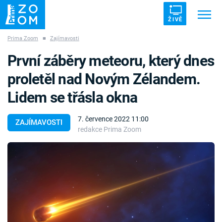
ŽIVĚ
Prima Zoom
■
Zajímavosti
Trendy:
ZRÁDCI
UFO
DRUHÁ SVĚTOVÁ VÁLKA
První záběry meteoru, který dnes
ZÁHADY
VETŘELCI DÁVNOVĚKU
proletěl nad Novým Zélandem.
Lidem se třásla okna
7. července 2022 11:00
ZAJÍMAVOSTI
redakce Prima Zoom
Témata
Témata
Pořady
TV Program