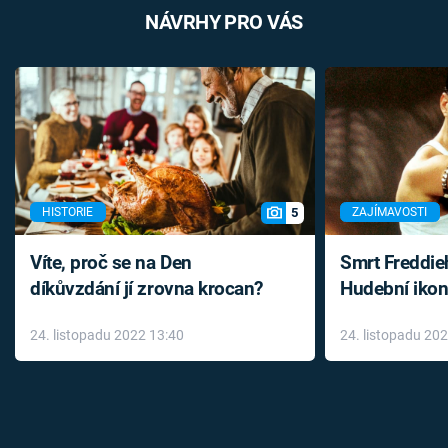
NÁVRHY PRO VÁS
5
HISTORIE
ZAJÍMAVOSTI
Víte, proč se na Den
Smrt Freddie
díkůvzdání jí zrovna krocan?
Hudební ikon
až do konce 
24. listopadu 2022 13:40
24. listopadu 20
léky