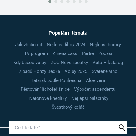
Populární témata
Jak zhubnout
Nejlepší filmy 2024
Nejlepší horory
TV program
Změna času
Partie
Počasí
Kdy budou volby
ZOO Nové začátky
Auto – katalog
7 pádů Honzy Dědka
Volby 2025
Svařené víno
Tatarák podle Pohlreicha
Aloe vera
Pěstování lichořeřišnice
Výpočet ascendentu
Tvarohové knedlíky
Nejlepší palačinky
Švestkový koláč