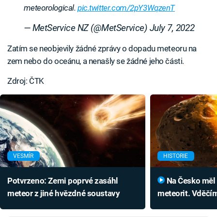
meteorological.
pic.twitter.com/2pY3WqzenT
— MetService NZ (@MetService)
July 7, 2022
Zatím se neobjevily žádné zprávy o dopadu meteoru na
zem nebo do oceánu, a nenašly se žádné jeho části.
Zdroj: ČTK
VESMÍR
HISTORIE
Potvrzeno: Zemi poprvé zasáhl
Na Česko měl spadnout prastarý
meteor z jiné hvězdné soustavy
meteorit. Vděčím
a lithium