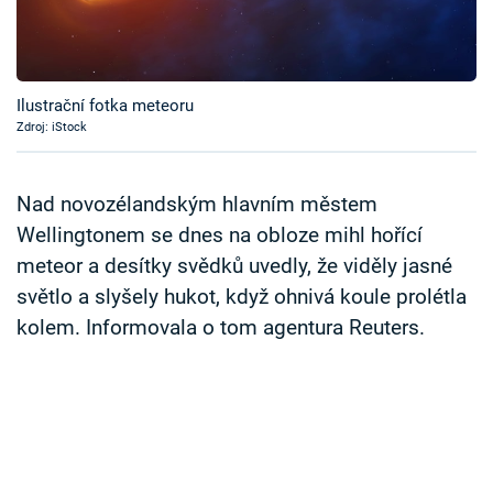
Časopis
Sledujte prima+
Ilustrační fotka meteoru
Zdroj: iStock
Přihlášení
Nad novozélandským hlavním městem
Sledujte nás
Wellingtonem se dnes na obloze mihl hořící
meteor a desítky svědků uvedly, že viděly jasné
světlo a slyšely hukot, když ohnivá koule prolétla
kolem. Informovala o tom agentura Reuters.