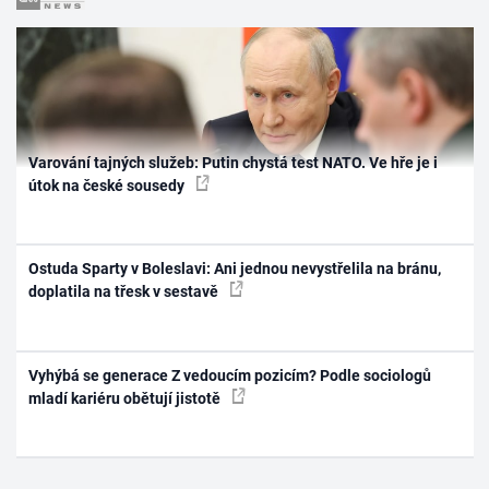
Varování tajných služeb: Putin chystá test NATO. Ve hře je i
útok na české sousedy
Ostuda Sparty v Boleslavi: Ani jednou nevystřelila na bránu,
doplatila na třesk v sestavě
Vyhýbá se generace Z vedoucím pozicím? Podle sociologů
mladí kariéru obětují jistotě