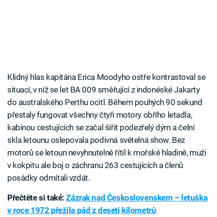
Klidný hlas kapitána Erica Moodyho ostře kontrastoval se
situací, v níž se let BA 009 směřující z indonéské Jakarty
do australského Perthu ocitl. Během pouhých 90 sekund
přestaly fungovat všechny čtyři motory obřího letadla,
kabinou cestujících se začal šířit podezřelý dým a čelní
skla letounu oslepovala podivná světelná show. Bez
motorů se letoun nevyhnutelně řítil k mořské hladině, muži
v kokpitu ale boj o záchranu 263 cestujících a členů
posádky odmítali vzdát.
Přečtěte si také:
Zázrak nad Československem – letuška
v roce 1972 přežila pád z deseti kilometrů