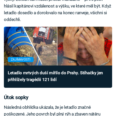
hlásil kapitánovi vzdálenost a výšku, ve které měl být. Když
letadlo dosedlo a dorolovalo na konec ranveje, všichni si
oddechli.
ZAJÍMAVOSTI
Letadlo mrtvých duší mířilo do Prahy. Stíhačky jen
přihlížely tragédii 121 lidí
Útok sopky
Následná obhlídka ukázala, že je letadlo značně
poškozené. Jeho povrch byl plný rýh a zbaven nátěru