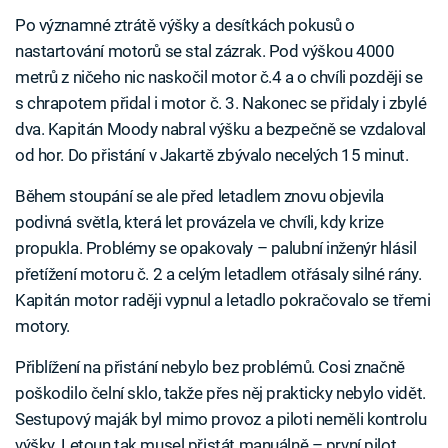
Po významné ztrátě výšky a desítkách pokusů o
nastartování motorů se stal zázrak. Pod výškou 4000
metrů z ničeho nic naskočil motor č.4 a o chvíli později se
s chrapotem přidal i motor č. 3. Nakonec se přidaly i zbylé
dva. Kapitán Moody nabral výšku a bezpečně se vzdaloval
od hor. Do přistání v Jakartě zbývalo necelých 15 minut.
Během stoupání se ale před letadlem znovu objevila
podivná světla, která let provázela ve chvíli, kdy krize
propukla. Problémy se opakovaly – palubní inženýr hlásil
přetížení motoru č. 2 a celým letadlem otřásaly silné rány.
Kapitán motor raději vypnul a letadlo pokračovalo se třemi
motory.
Přiblížení na přistání nebylo bez problémů. Cosi značně
poškodilo čelní sklo, takže přes něj prakticky nebylo vidět.
Sestupový maják byl mimo provoz a piloti neměli kontrolu
výšky. Letoun tak musel přistát manuálně – první pilot