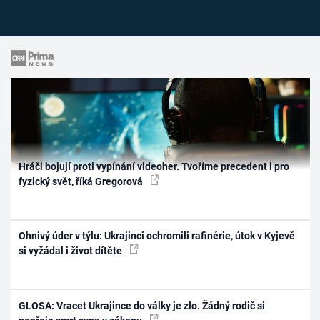
Hráči bojují proti vypínání videoher. Tvoříme precedent i pro
fyzický svět, říká Gregorová
Ohnivý úder v týlu: Ukrajinci ochromili rafinérie, útok v Kyjevě
si vyžádal i život dítěte
GLOSA: Vracet Ukrajince do války je zlo. Žádný rodič si