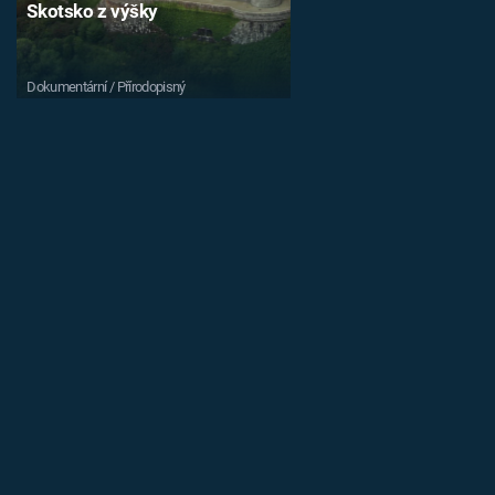
Skotsko z výšky
Dokumentární / Přírodopisný