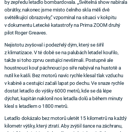
by zepředu letadlo bombardovala. „Světelná show nabírala
obrátky, nakonec jsme místo čelního skla měli dvě
světélkující obrazovky,“ vzpomínal na situaci v kokpitu
v dokumentu Letecké katastrofy na Prima ZOOM druhý
pilot Roger Greaves.
Nejistotu zvyšoval i podezřelý dým, který se šířil
z klimatizace. V té době se na palubách letadel kouřilo,
takže si toho zprvu cestující nevšímali. Postupně ale
houstnoucí kouř páchnoucí po síře nabýval na hustotě a
nutil ke kašli. Bez motorů navíc rychle klesal tlak vzduchu
v kabině a cestující začali lapat po dechu. Ve snaze rychle
dostat letadlo do výšky 6000 metrů, kde se dá lépe
dýchat, kapitán naklonil nos letadla dolů a během minuty
klesl s letadlem o 1800 metrů.
Letadlo dokázalo bez motorů uletět 15 kilometrů na každý
kilometr výšky, který ztratí. Aby zvýšil šance na záchranu,