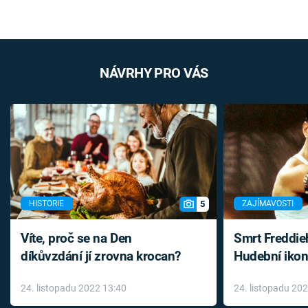
NÁVRHY PRO VÁS
5
HISTORIE
ZAJÍMAVOSTI
Víte, proč se na Den
Smrt Freddie
díkůvzdání jí zrovna krocan?
Hudební ikon
až do konce 
24. listopadu 2022 13:40
24. listopadu 20
léky