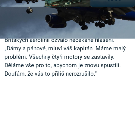
Časopis
Sledujte prima+
Vysoko nad Indickým oceánem se v noci 24.
června 1982 kabinou letadla Boeing 747-200
Přihlášení
Britských aerolinií ozvalo nečekané hlášení.
„Dámy a pánové, mluví váš kapitán. Máme malý
problém. Všechny čtyři motory se zastavily.
Sledujte nás
Děláme vše pro to, abychom je znovu spustili.
Doufám, že vás to příliš nerozrušilo.“