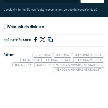
Odesláním formuláře souhlasíte s
podmínkami zpracování osobních údajů
Vstoupit do diskuze
SDÍLEJTE ČLÁNEK
ŠTÍTKY
FTV PRIMA
DOPRAVA
DOPRAVNÍ NEHODA
ČELNÍ SKLO
LETECKÁ DOPRAVA
LETECKÁ NEHODA
BOEING 747
KATASTROFY, NEHODY A MIMOŘÁDNÉ UDÁLOSTI
NEHODY A MIMOŘÁDNÉ UDÁLOSTI