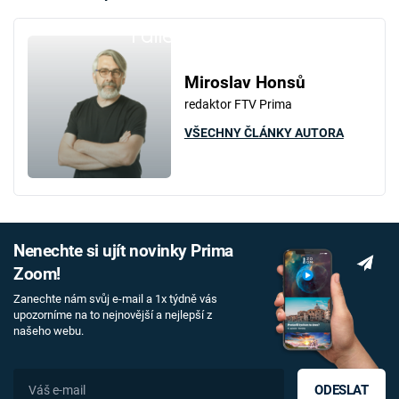
Failed to fetch
Miroslav Honsů
redaktor FTV Prima
VŠECHNY ČLÁNKY AUTORA
Nenechte si ujít novinky Prima
Zoom!
Zanechte nám svůj e-mail a 1x týdně vás
upozorníme na to nejnovější a nejlepší z
našeho webu.
ODESLAT