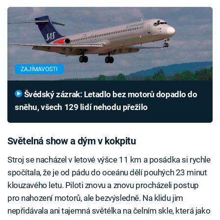
ZAJÍMAVOSTI
Švédský zázrak: Letadlo bez motorů dopadlo do
sněhu, všech 129 lidí nehodu přežilo
Světelná show a dým v kokpitu
Stroj se nacházel v letové výšce 11 km a posádka si rychle
spočítala, že je od pádu do oceánu dělí pouhých 23 minut
klouzavého letu. Piloti znovu a znovu procházeli postup
pro nahození motorů, ale bezvýsledně. Na klidu jim
nepřidávala ani tajemná světélka na čelním skle, která jako