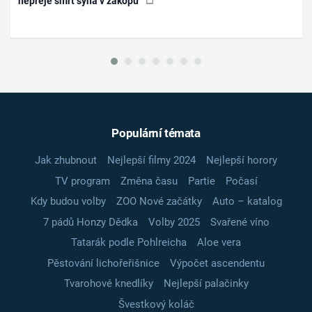
nepřeje smrt syna v zákopu
Populární témata
Jak zhubnout
Nejlepší filmy 2024
Nejlepší horory
TV program
Změna času
Partie
Počasí
Kdy budou volby
ZOO Nové začátky
Auto – katalog
7 pádů Honzy Dědka
Volby 2025
Svařené víno
Tatarák podle Pohlreicha
Aloe vera
Pěstování lichořeřišnice
Výpočet ascendentu
Tvarohové knedlíky
Nejlepší palačinky
Švestkový koláč