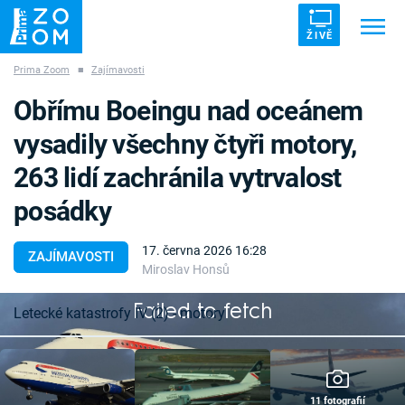
ŽIVĚ
Prima Zoom
■
Zajímavosti
Trendy:
ZRÁDCI
UFO
DRUHÁ SVĚTOVÁ VÁLKA
Obřímu Boeingu nad oceánem
ZÁHADY
VETŘELCI DÁVNOVĚKU
vysadily všechny čtyři motory,
263 lidí zachránila vytrvalost
posádky
Témata
17. června 2026 16:28
ZAJÍMAVOSTI
Miroslav Honsů
Témata
Failed to fetch
Letecké katastrofy IV (2) - motory
Pořady
TV Program
11 fotografií