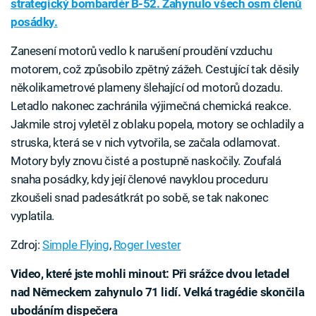
strategický bombardér B-52. Zahynulo všech osm členů
posádky.
Zanesení motorů vedlo k narušení proudění vzduchu
motorem, což způsobilo zpětný zážeh. Cestující tak děsily
několikametrové plameny šlehající od motorů dozadu.
Letadlo nakonec zachránila výjimečná chemická reakce.
Jakmile stroj vyletěl z oblaku popela, motory se ochladily a
struska, která se v nich vytvořila, se začala odlamovat.
Motory byly znovu čisté a postupně naskočily. Zoufalá
snaha posádky, kdy její členové navyklou proceduru
zkoušeli snad padesátkrát po sobě, se tak nakonec
vyplatila.
Zdroj:
Simple Flying
,
Roger Ivester
Video, které jste mohli minout: Při srážce dvou letadel
nad Německem zahynulo 71 lidí. Velká tragédie skončila
ubodáním dispečera