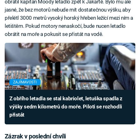
obrátil kapitán Moody letadlo zpět k Jakartě. Bylo mu ale
jasné, že bez motorů nebude mít dostatečnou výšku, aby
přelétl 3000 metrů vysoký horský hřeben ležící mezi ním a
letištěm. Pokud motory nenaskočí, bude nucen letadlo
obrátit na moře a pokusit se přistát na vodě.
ZAJÍMAVOSTI
Z obřího letadla se stal kabriolet, letuška spadla z
výšky sedm kilometrů do moře. Piloti se rozhodli
přistát
Zázrak v poslední chvíli