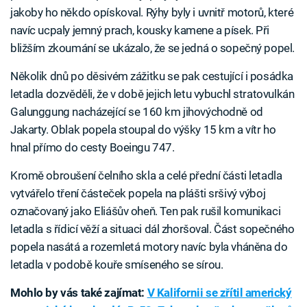
jakoby ho někdo opískoval. Rýhy byly i uvnitř motorů, které
navíc ucpaly jemný prach, kousky kamene a písek. Při
bližším zkoumání se ukázalo, že se jedná o sopečný popel.
Několik dnů po děsivém zážitku se pak cestující i posádka
letadla dozvěděli, že v době jejich letu vybuchl stratovulkán
Galunggung nacházející se 160 km jihovýchodně od
Jakarty. Oblak popela stoupal do výšky 15 km a vítr ho
hnal přímo do cesty Boeingu 747.
Kromě obroušení čelního skla a celé přední části letadla
vytvářelo tření částeček popela na plášti sršivý výboj
označovaný jako Eliášův oheň. Ten pak rušil komunikaci
letadla s řídicí věží a situaci dál zhoršoval. Část sopečného
popela nasátá a rozemletá motory navíc byla vháněna do
letadla v podobě kouře smíseného se sírou.
Mohlo by vás také zajímat:
V Kalifornii se zřítil americký