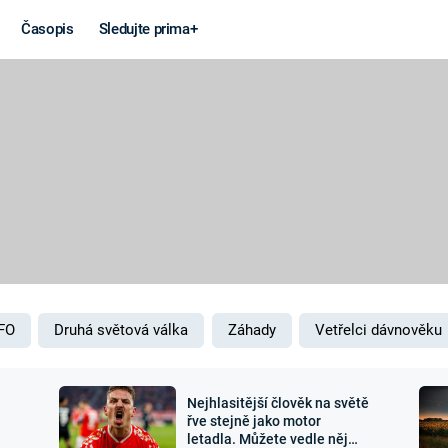
Časopis
Sledujte prima+
Věda a
Války
technika
STUDENÁ V
KORONAVIRUS
VÁLKA VE
VIETNAMU
VESMÍR
VÁLEČNÉ FI
MARS
SERIÁLY
FO
Druhá světová válka
Záhady
Vetřelci dávnověku
Nejhlasitější člověk na světě
Záhady a
Zajímav
řve stejně jako motor
letadla. Můžete vedle něj
konspirace