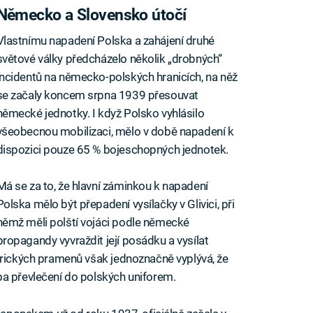
Německo a Slovensko útočí
Vlastnímu napadení Polska a zahájení druhé
světové války předcházelo několik „drobných“
incidentů na německo-polských hranicích, na něž
se začaly koncem srpna 1939 přesouvat
německé jednotky. I když Polsko vyhlásilo
všeobecnou mobilizaci, mělo v době napadení k
dispozici pouze 65 % bojeschopných jednotek.
Má se za to, že hlavní záminkou k napadení
Polska mělo být přepadení vysílačky v Glivici, při
němž měli polští vojáci podle německé
propagandy vyvraždit její posádku a vysílat
orických pramenů však jednoznačně vyplývá, že
pa převlečení do polských uniforem.