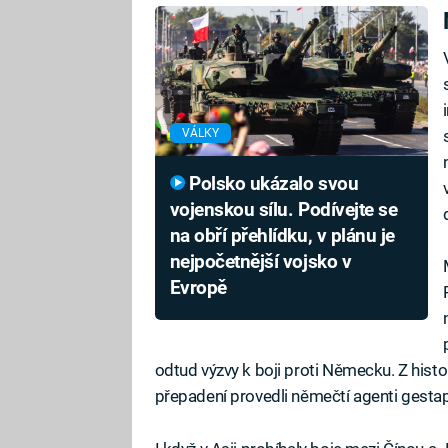
VÁLKY
Polsko ukázalo svou
vojenskou sílu. Podívejte se
na obří přehlídku, v plánu je
nejpočetnější vojsko v
Evropě
odtud výzvy k boji proti Německu. Z hist
přepadení provedli němečtí agenti gesta