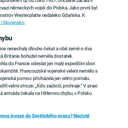
 Japonskem už od roku 1937, oficiálně začala v
invazí německých vojsk do Polska. Jako první byl
oostrov Westerplatte nedaleko Gdaňska. K
o i Slovensko
.
chybu
sice nenechaly dlouho čekat a obě země o dva
ká Británie bohužel neměla dostatek
a do Francie odeslat jen malý expediční sbor.
okamžitě. Francouzské vojenské velení nemělo s
 vojenská pomoc přicházela jen velmi pomalu.
il velmi stroze: „Kdo zaútočí, prohraje.“ V praxi
á armáda čekala na Hitlerovu chybu, v Polsku
lerova invaze do Sovětského svazu? Nacisté