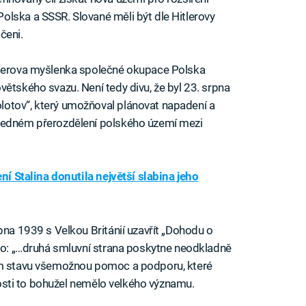
lska a SSSR. Slované měli být dle Hitlerovy
čeni.
tlerova myšlenka společné okupace Polska
ětského svazu. Není tedy divu, že byl 23. srpna
otov“, který umožňoval plánovat napadení a
sledném přerozdělení polského území mezi
ení Stalina donutila největší slabina jeho
pna 1939 s Velkou Británií uzavřít „Dohodu o
álo: „…druhá smluvní strana poskytne neodkladně
ném stavu všemožnou pomoc a podporu, které
álosti to bohužel nemělo velkého významu.