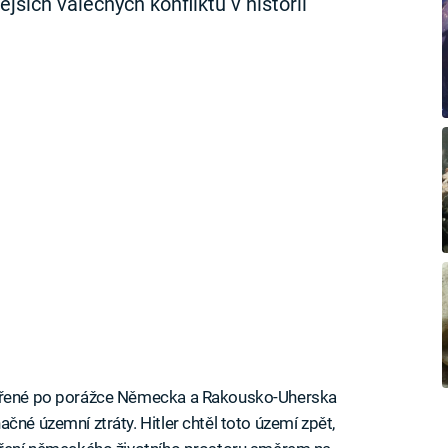
jších válečných konfliktů v historii
avřené po porážce Německa a Rakousko-Uherska
né územní ztráty. Hitler chtěl toto území zpět,