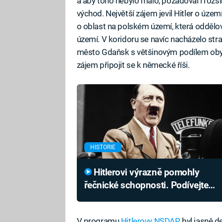
a aby toho nebylo málo, požadoval i roz
východ. Největší zájem jevil Hitler o úze
o oblast na polském území, která odděl
území. V koridoru se navíc nacházelo st
město Gdaňsk s většinovým podílem obyva
zájem připojit se k německé říši.
HISTORIE
Hitlerovi výrazně pomohly
řečnické schopnosti. Podívejte
se, jak zmanipuluje dav několika
větami
V programu
Hitlerovy NSDAP
byl jasně de