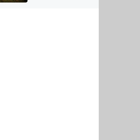
US
tornádem
RSUS
ZE A