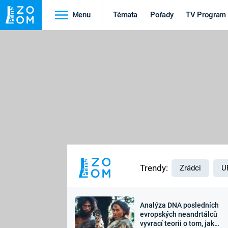
Menu
Témata
Pořady
TV Program
Cestování
Historie
HRADY A ZÁMKY
VIKINGOVÉ
HEDVÁBNÁ STEZKA
EPIDEMIE A
PANDEMIE
PŘÍRODA
STAROVĚKÝ EGYPT
Trendy:
Zrádci
U
Analýza DNA posledních
Druhá
Výročí
evropských neandrtálců
vyvrací teorii o tom, jak
světová válka