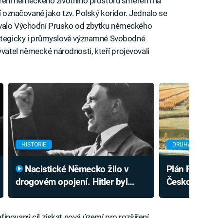
šíření německého životního prostoru směrem na
mí označované jako tzv. Polský koridor. Jednalo se
ovalo Východní Prusko od zbytku německého
rategicky i průmyslově významné Svobodné
tel německé národnosti, kteří projevovali
HISTORIE
DRUHÁ SVĚTOVÁ
Nacistické Německo žilo v
Plán Fall Grün
drogovém opojení. Hitler byl
Českosloven
speciálním případem
vojáků. Ubrá
finovaný cíl získat nová území pro rozšíření