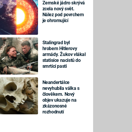
Zemské jádro skrývá
zcela nový svět.
Nález pod povrchem
je ohromující
Stalingrad byl
hrobem Hitlerovy
armády. Žukov vlákal
statisíce nacistů do
smrtící pasti
Neandertálce
nevyhubila válka s
člověkem. Nový
objev ukazuje na
zkázonosné
rozhodnutí