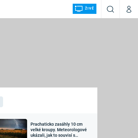
ŽIVĚ
Vyhledávání
Můj p
Prima+
ÁLKA
CNN Prima NEWS
Prima FRESH
Prima LIVING
LMY A
Prima Ženy
Prima LAJK
Prachaticko zasáhly 10 cm
osti
velké kroupy. Meteorologové
Sledujte nás
ukázali, jak to souvisí s