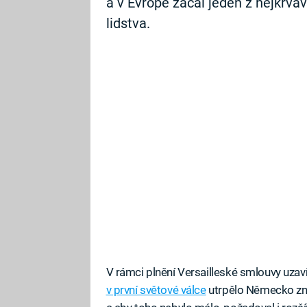
a v Evropě začal jeden z nejkrvavě
lidstva.
V rámci plnění Versailleské smlouvy uz
v první světové válce
utrpělo Německo znač