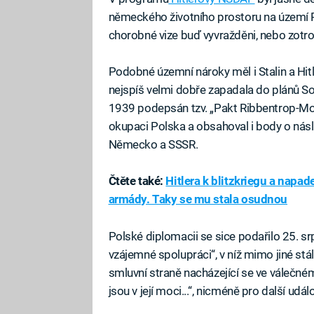
německého životního prostoru na území Po
chorobné vize buď vyvražděni, nebo zotro
Podobné územní nároky měl i Stalin a Hi
nejspíš velmi dobře zapadala do plánů Sov
1939 podepsán tzv. „Pakt Ribbentrop-Mol
okupaci Polska a obsahoval i body o ná
Německo a SSSR.
Čtěte také:
Hitlera k blitzkriegu a napad
armády. Taky se mu stala osudnou
Polské diplomacii se sice podařilo 25. sr
vzájemné spolupráci“, v níž mimo jiné st
smluvní straně nacházející se ve váleč
jsou v její moci...“, nicméně pro další ud