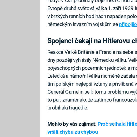
I když v Asii probíhaly boje mezi Čínou a
Evropě druhá světová válka 1. září 1939 
v brzkých ranních hodinách napaden pol
německým invazním vojskům se
připojil
Spojenci čekají na Hitlerovu 
Reakce Velké Británie a Francie na sebe 
dny později vyhlásily Německu válku. Vel
bojeschopných pozemních jednotek a mohl
Letecká a námořní válka nicméně začala 
tím polským nejlepší vztahy a přislíbená
Generál Gamelin se k tomu problému vyjádř
to pak znamenalo, že zatímco francouzsk
probíhala tragédie.
Mohlo by vás zajímat:
Proč selhala Hit
vršili chybu za chybou