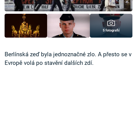
Časopis
Sledujte prima+
5 fotografií
Přihlášení
Berlínská zeď byla jednoznačné zlo. A přesto se v
Evropě volá po stavění dalších zdí.
Sledujte nás