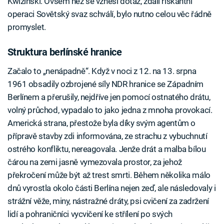
Kwizinski. Ovšem než se vznesl dotaz, zdali riskantní
operaci Sovětský svaz schválí, bylo nutno celou věc řádně
promyslet.
Struktura berlínské hranice
Začalo to „nenápadně“. Když v noci z 12. na 13. srpna
1961 obsadily ozbrojené síly NDR hranice se Západním
Berlínem a přerušily, nejdříve jen pomocí ostnatého drátu,
volný průchod, vypadalo to jako jedna z mnoha provokací.
Americká strana, přestože byla díky svým agentům o
přípravě stavby zdi informována, ze strachu z vybuchnutí
ostrého konfliktu, nereagovala. Jenže drát a malba bílou
čárou na zemi jasně vymezovala prostor, za jehož
překročení může být až trest smrti. Během několika málo
dnů vyrostla okolo části Berlína nejen zeď, ale následovaly i
strážní věže, miny, nástražné dráty, psi cvičení za zadržení
lidí a pohraničníci vycvičení ke střílení po svých