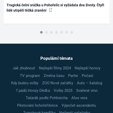
Tragická čelní srážka u Pohořelic si vyžádala dva životy. Čtyři
lidé utrpěli těžká zranění
Populární témata
Jak zhubnout
Nejlepší filmy 2024
Nejlepší horory
TV program
Změna času
Partie
Počasí
Kdy budou volby
ZOO Nové začátky
Auto – katalog
7 pádů Honzy Dědka
Volby 2025
Svařené víno
Tatarák podle Pohlreicha
Aloe vera
Pěstování lichořeřišnice
Výpočet ascendentu
Tvarohové knedlíky
Nejlepší palačinky