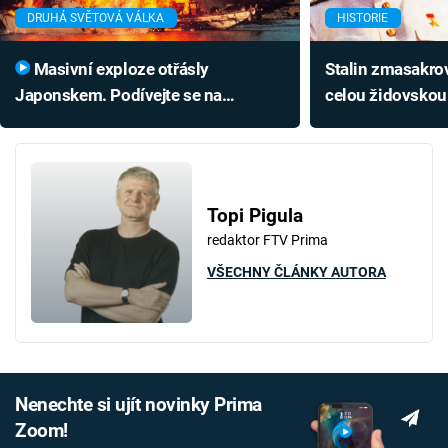
DRUHÁ SVĚTOVÁ VÁLKA
HISTORIE
Masivní exploze otřásly
Stalin zmasakrov
Japonskem. Podívejte se na
celou židovskou 
zkázonosné dílo britského komanda
Zavražděným při
Topi Pigula
redaktor FTV Prima
VŠECHNY ČLÁNKY AUTORA
Nenechte si ujít novinky Prima
Zoom!