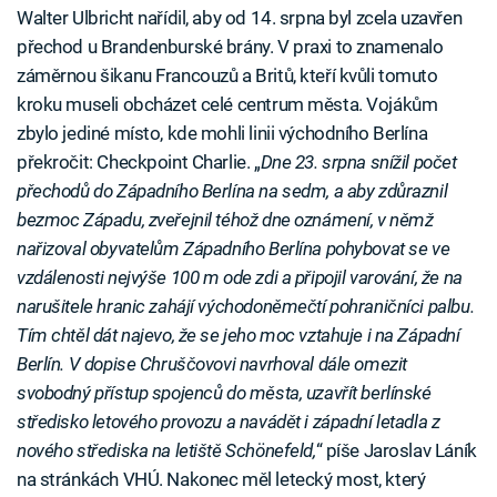
Walter Ulbricht nařídil, aby od 14. srpna byl zcela uzavřen
přechod u Brandenburské brány. V praxi to znamenalo
záměrnou šikanu Francouzů a Britů, kteří kvůli tomuto
kroku museli obcházet celé centrum města. Vojákům
zbylo jediné místo, kde mohli linii východního Berlína
překročit: Checkpoint Charlie. „
Dne 23. srpna snížil počet
přechodů do Západního Berlína na sedm, a aby zdůraznil
bezmoc Západu, zveřejnil téhož dne oznámení, v němž
nařizoval obyvatelům Západního Berlína pohybovat se ve
vzdálenosti nejvýše 100 m ode zdi a připojil varování, že na
narušitele hranic zahájí východoněmečtí pohraničníci palbu.
Tím chtěl dát najevo, že se jeho moc vztahuje i na Západní
Berlín. V dopise Chruščovovi navrhoval dále omezit
svobodný přístup spojenců do města, uzavřít berlínské
středisko letového provozu a navádět i západní letadla z
nového střediska na letiště Schönefeld,
“ píše Jaroslav Láník
na stránkách VHÚ. Nakonec měl letecký most, který