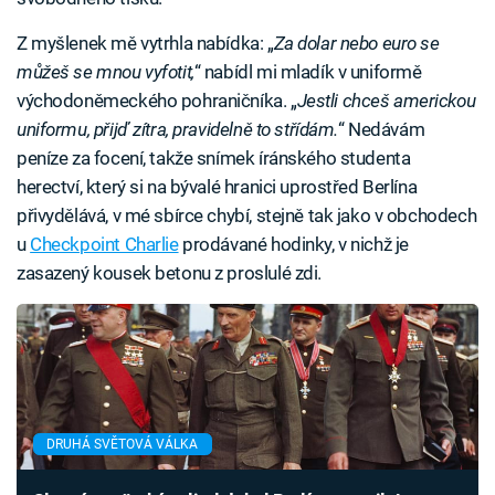
Z myšlenek mě vytrhla nabídka: „
Za dolar nebo euro se
můžeš se mnou vyfotit,
“ nabídl mi mladík v uniformě
východoněmeckého pohraničníka. „
Jestli chceš americkou
uniformu, přijď zítra, pravidelně to střídám.
“ Nedávám
peníze za focení, takže snímek íránského studenta
herectví, který si na bývalé hranici uprostřed Berlína
přivydělává, v mé sbírce chybí, stejně tak jako v obchodech
u
Checkpoint Charlie
prodávané hodinky, v nichž je
zasazený kousek betonu z proslulé zdi.
DRUHÁ SVĚTOVÁ VÁLKA