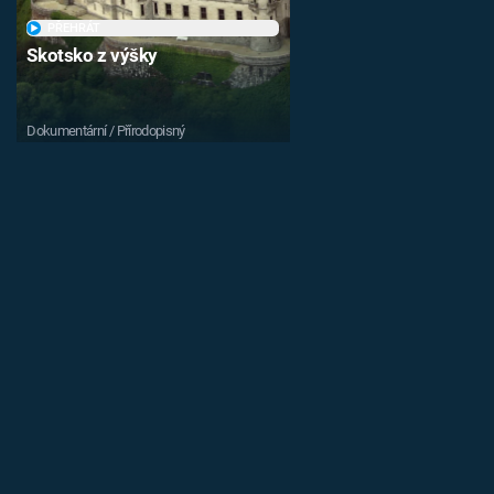
PŘEHRÁT
Skotsko z výšky
Dokumentární / Přírodopisný