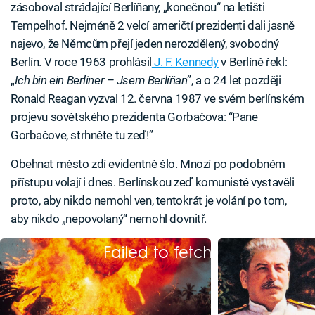
zásoboval strádající Berlíňany, „konečnou“ na letišti
Tempelhof. Nejméně 2 velcí američtí prezidenti dali jasně
najevo, že Němcům přejí jeden nerozdělený, svobodný
Berlín. V roce 1963 prohlásil
J. F. Kennedy
v Berlíně řekl:
„
Ich bin ein Berliner – Jsem Berlíňan
”, a o 24 let později
Ronald Reagan vyzval 12. června 1987 ve svém berlínském
projevu sovětského prezidenta Gorbačova: “Pane
Gorbačove, strhněte tu zeď!”
Obehnat město zdí evidentně šlo. Mnozí po podobném
přístupu volají i dnes. Berlínskou zeď komunisté vystavěli
proto, aby nikdo nemohl ven, tentokrát je volání po tom,
aby nikdo „nepovolaný“ nemohl dovnitř.
Failed to fetch