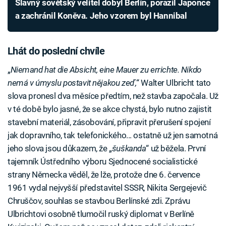
Slavný sovětský velitel dobyl Berlín, porazil Japonce
a zachránil Koněva. Jeho vzorem byl Hannibal
Lhát do poslední chvíle
„
Niemand hat die Absicht, eine Mauer zu errichte. Nikdo
nemá v úmyslu postavit nějakou zeď,
“ Walter Ulbricht tato
slova pronesl dva měsíce předtím, než stavba započala. Už
v té době bylo jasné, že se akce chystá, bylo nutno zajistit
stavební materiál, zásobování, připravit přerušení spojení
jak dopravního, tak telefonického... ostatně už jen samotná
jeho slova jsou důkazem, že „
šuškanda
“ už běžela. První
tajemník Ústředního výboru Sjednocené socialistické
strany Německa věděl, že lže, protože dne 6. července
1961 vydal nejvyšší představitel SSSR, Nikita Sergejevič
Chruščov, souhlas se stavbou Berlínské zdi. Zprávu
Ulbrichtovi osobně tlumočil ruský diplomat v Berlíně