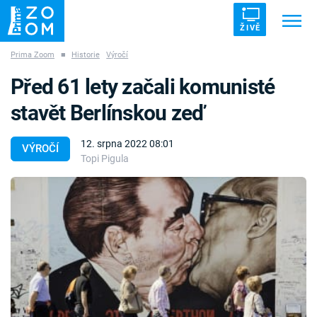
ŽIVĚ
Prima Zoom
■
Historie
Výročí
Trendy:
ZRÁDCI
UFO
DRUHÁ SVĚTOVÁ VÁLKA
Před 61 lety začali komunisté
ZÁHADY
VETŘELCI DÁVNOVĚKU
stavět Berlínskou zeď
12. srpna 2022 08:01
VÝROČÍ
Topi Pigula
Témata
Témata
Pořady
TV Program