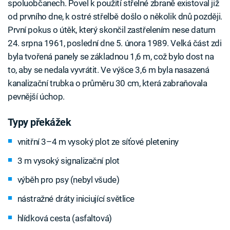
spoluobčanech. Povel k použití střelné zbraně existoval již
od prvního dne, k ostré střelbě došlo o několik dnů později.
První pokus o útěk, který skončil zastřelením nese datum
24. srpna 1961, poslední dne 5. února 1989. Velká část zdi
byla tvořená panely se základnou 1,6 m, což bylo dost na
to, aby se nedala vyvrátit. Ve výšce 3,6 m byla nasazená
kanalizační trubka o průměru 30 cm, která zabraňovala
pevnější úchop.
Typy překážek
vnitřní 3–4 m vysoký plot ze síťové pleteniny
3 m vysoký signalizační plot
výběh pro psy (nebyl všude)
nástražné dráty iniciující světlice
hlídková cesta (asfaltová)