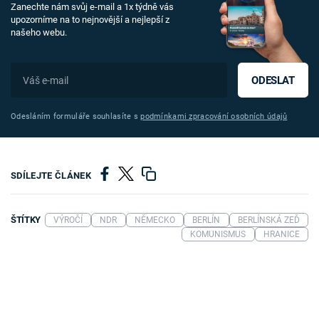
Zanechte nám svůj e-mail a 1x týdně vás
upozorníme na to nejnovější a nejlepší z
našeho webu.
ODESLAT
Odesláním formuláře souhlasíte s
podmínkami zpracování osobních údajů
SDÍLEJTE ČLÁNEK
ŠTÍTKY
VÝROČÍ
NDR
NĚMECKO
BERLÍN
BERLÍNSKÁ ZEĎ
KOMUNISMUS
HRANICE