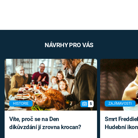
NÁVRHY PRO VÁS
5
HISTORIE
ZAJÍMAVOSTI
Víte, proč se na Den
Smrt Freddie
díkůvzdání jí zrovna krocan?
Hudební ikon
až do konce 