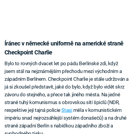
Íránec v německé uniformě na americké straně
Checkpoint Charlie
Bylo to rovných dvacet let po pádu Berlínské zdi, když
jsem stál na nejznámějším přechodu mezi východním a
západním Berlínem. Checkpoint Charlie je stále udržován a
já si zkoušel představit, jaké do bylo, když bylo vidět skrz
závoru do stejného, a přece tak jiného města. Na jedné
straně tuhý komunismus s obrovskou sítí špiclů (NDR,
respektive její tajná policie
Stasi
měla v komunistickém
impériu snad nejrozsáhlejší systém donašečů) a na druhé
straně západní Berlín s nabídkou západního zboží a
svobodného tisku.