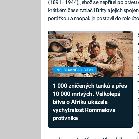
(1891–1944), jehož se nepřítel po právu o
krátkém čase zatlačil Brity a jejich spojen
porážkou a naopak je postavil do role úto
NEJSLAVNĚJŠÍ BITVY
1 000 zničených tanků a přes
10 000 mrtvých. Velkolepá
bitva o Afriku ukázala
vychytralost Rommelova
protivníka