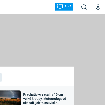
ŽIVĚ
Vyhledávání
Můj p
Prima+
ÁLKA
CNN Prima NEWS
Prima FRESH
Prima LIVING
LMY A
Prima Ženy
Prima LAJK
Prachaticko zasáhly 10 cm
osti
velké kroupy. Meteorologové
Sledujte nás
ukázali, jak to souvisí s