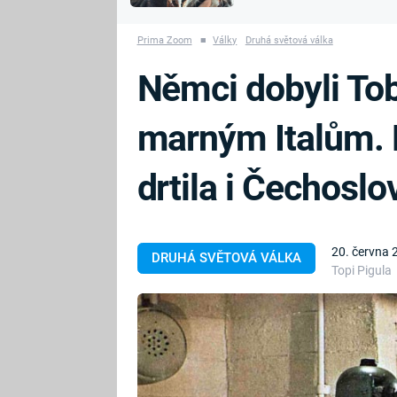
MARIE TEREZIE
vyhynuli
ADOLF HITLER
NAPOLEON
Prima Zoom
■
Války
Druhá světová válka
BONAPARTE
ATENTÁT NA
Němci dobyli To
REINHARDA
BRITSKÁ
HEYDRICHA
KRÁLOVSKÁ
marným Italům.
RODINA
PRVNÍ SVĚTOVÁ
VÁLKA
drtila i Čechosl
20. června 
DRUHÁ SVĚTOVÁ VÁLKA
Topi Pigula