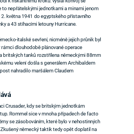
odl k riskantnímu kroku: vyslal konvoj se
 to nepřátelskými jednotkami a minami jenom
a 12. května 1941 do egyptského přístavního
ky a 43 stíhacími letouny Hurricane.
mecko-italské sevření, nicméně jejich průnik byl
é v rámci dlouhodobě plánované operace
ina britských tanků rozstřílena německými 88mm
tskému velení došla s generálem Archibaldem
 post nahradilo maršálem Claudem
dává
aci Crusader, kdy se britským jednotkám
tup. Rommel sice v mnoha případech de facto
lémy se zásobováním, které bylo v nehostinných
Zkušený německý taktik tedy opět doplatil na