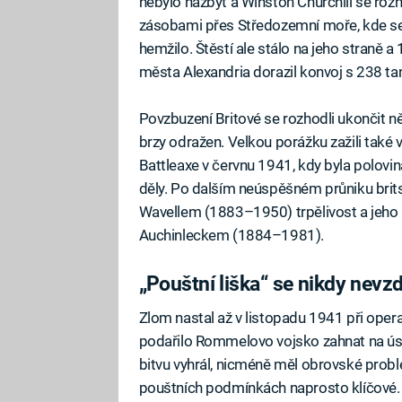
nebylo nazbyt a Winston Churchill se rozh
zásobami přes Středozemní moře, kde se
hemžilo. Štěstí ale stálo na jeho straně 
města Alexandria dorazil konvoj s 238 tan
Povzbuzení Britové se rozhodli ukončit ně
brzy odražen. Velkou porážku zažili tak
Battleaxe v červnu 1941, kdy byla polov
děly. Po dalším neúspěšném průniku bri
Wavellem (1883–1950) trpělivost a jeho
Auchinleckem (1884–1981).
„Pouštní liška“ se nikdy nevz
Zlom nastal až v listopadu 1941 při oper
podařilo Rommelovo vojsko zahnat na ús
bitvu vyhrál, nicméně měl obrovské prob
pouštních podmínkách naprosto klíčové. 