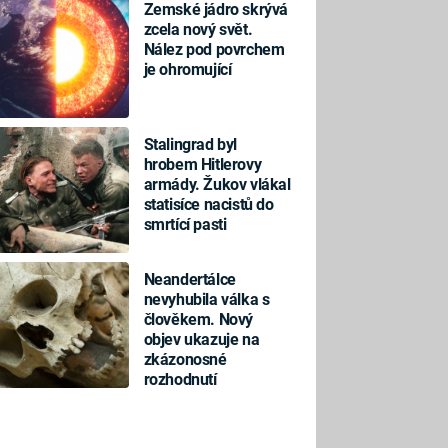
Zemské jádro skrývá
zcela nový svět.
Nález pod povrchem
je ohromující
Stalingrad byl
hrobem Hitlerovy
armády. Žukov vlákal
statisíce nacistů do
smrtící pasti
Neandertálce
nevyhubila válka s
člověkem. Nový
objev ukazuje na
zkázonosné
rozhodnutí