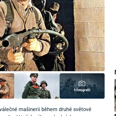
5 fotografií
válečné mašinerii během druhé světové