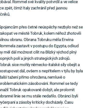
bával. Rommel své kvality potvrdil a ve velice
ce zpět, čímž Italy zachránil před jasnou
čníků.
Spojencům přes četné neúspěchy nezbylo než se
zakopat ve městě Tobruk, kolem něhož zhotovili
silnou obranu. Obrana Tobruku měla Erwina
Rommela zastavit v postupu do Egypta, odkud
by měl dál možnost cílit na Blízký východ plný
ropných polí a jiných strategických zdrojů.
Tobruk sice mohly německo-italské síly obejít a
postupovat dál, ovšem s nepřítelem v týlu by byla
další tažení přímo ohrožena, nemluvě o
problematickém zásobování. Rommel se tedy
snažil Tobruk opakovaně dobýt, ale prolomit
obranné linie se mu stále nedařilo. Obránci byli
vyčerpaní a zásoby kriticky docházely. Času