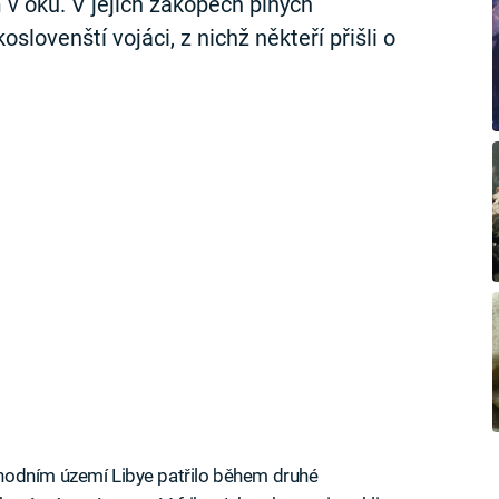
v oku. V jejích zákopech plných
slovenští vojáci, z nichž někteří přišli o
hodním území Libye patřilo během druhé