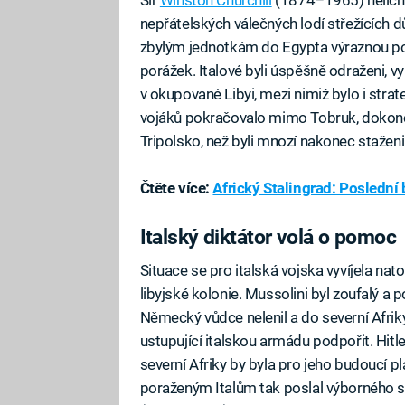
nepřátelských válečných lodí střežících 
zbylým jednotkám do Egypta výraznou posi
porážek. Italové byli úspěšně odraženi, v
v okupované Libyi, mezi nimiž bylo i str
vojáků pokračovalo mimo Tobruk, dokonce
Tripolsko, než byli mnozí nakonec stažen
Čtěte více:
Africký Stalingrad: Poslední
Italský diktátor volá o pomoc
Situace se pro italská vojska vyvíjela nato
libyjské kolonie. Mussolini byl zoufalý a 
Německý vůdce nelenil a do severní Afrik
ustupující italskou armádu podpořit. Hitle
severní Afriky by byla pro jeho budoucí 
poraženým Italům tak poslal výborného st