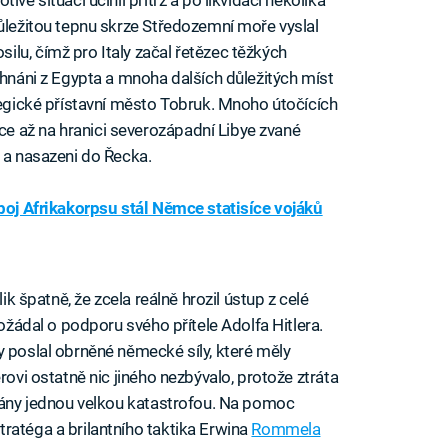
důležitou tepnu skrze Středozemní moře vyslal
lu, čímž pro Italy začal řetězec těžkých
yhnáni z Egypta a mnoha dalších důležitých míst
ategické přístavní město Tobruk. Mnoho útočících
 až na hranici severozápadní Libye zvané
i a nasazeni do Řecka.
 boj Afrikakorpsu stál Němce statisíce vojáků
lik špatně, že zcela reálně hrozil ústup z celé
požádal o podporu svého přítele Adolfa Hitlera.
y poslal obrněné německé síly, které měly
rovi ostatně nic jiného nezbývalo, protože ztráta
plány jednou velkou katastrofou. Na pomoc
ratéga a brilantního taktika Erwina
Rommela