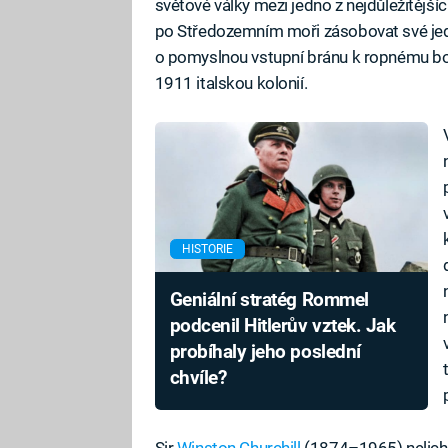
světové války mezi jedno z nejdůležitější
po Středozemním moři zásobovat své jedn
o pomyslnou vstupní bránu k ropnému boh
1911 italskou kolonií.
HISTORIE
Geniální stratég Rommel
podcenil Hitlerův vztek. Jak
probíhaly jeho poslední
chvíle?
Sir
Winston Churchill
(1874–1965) nelichoti