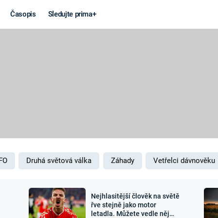
Časopis
Sledujte prima+
Věda a
Války
technika
STUDENÁ V
KORONAVIRUS
VÁLKA VE
VIETNAMU
VESMÍR
VÁLEČNÉ FI
MARS
SERIÁLY
FO
Druhá světová válka
Záhady
Vetřelci dávnověku
Nejhlasitější člověk na světě
Záhady a
Zajímav
řve stejně jako motor
letadla. Můžete vedle něj
konspirace