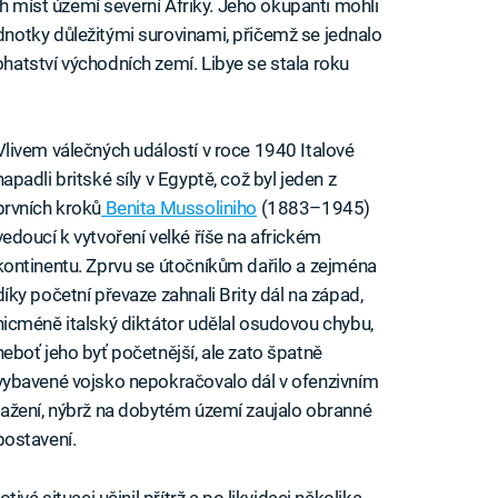
ch míst území severní Afriky. Jeho okupanti mohli
otky důležitými surovinami, přičemž se jednalo
atství východních zemí. Libye se stala roku
Vlivem válečných událostí v roce 1940 Italové
napadli britské síly v Egyptě, což byl jeden z
prvních kroků
Benita Mussoliniho
(1883–1945)
vedoucí k vytvoření velké říše na africkém
kontinentu. Zprvu se útočníkům dařilo a zejména
díky početní převaze zahnali Brity dál na západ,
nicméně italský diktátor udělal osudovou chybu,
neboť jeho byť početnější, ale zato špatně
vybavené vojsko nepokračovalo dál v ofenzivním
tažení, nýbrž na dobytém území zaujalo obranné
postavení.
vé situaci učinil přítrž a po likvidaci několika