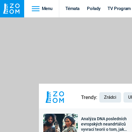
Menu
Témata
Pořady
TV Program
Cestování
Historie
HRADY A ZÁMKY
VIKINGOVÉ
HEDVÁBNÁ STEZKA
EPIDEMIE A
PANDEMIE
PŘÍRODA
STAROVĚKÝ EGYPT
Trendy:
Zrádci
U
Analýza DNA posledních
Druhá
Výročí
evropských neandrtálců
vyvrací teorii o tom, jak
světová válka