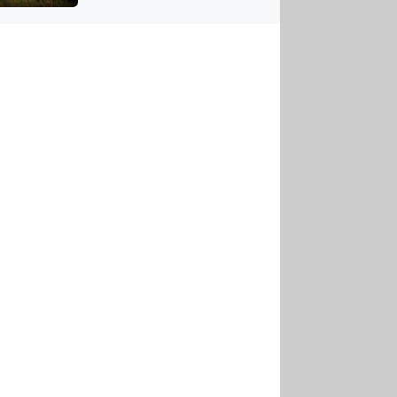
US
tornádem
RSUS
ZE A