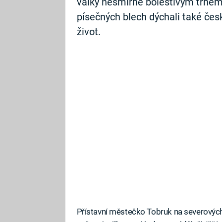
války nesmírně bolestivým trnem 
písečných blech dýchali také česko
život.
Přístavní městečko Tobruk na severovýc