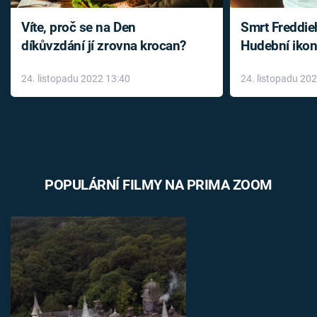
Víte, proč se na Den
Smrt Freddie
díkůvzdání jí zrovna krocan?
Hudební ikon
až do konce 
24. listopadu 2022 13:40
24. listopadu 20
léky
POPULÁRNÍ FILMY NA PRIMA ZOOM