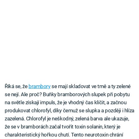
Říká se, že
brambory
se mají skladovat ve tmě a ty zelené
se nejí. Ale proč? Buňky bramborových slupek při pobytu
na světle získají impuls, že je vhodný čas klíčit, a začnou
produkovat chlorofyl, díky čemuž se slupka a později i hlíza
zazelená. Chlorofyl je neškodný, zelená barva ale ukazuje,
že se v bramborách začal tvořit toxin solanin, který je
charakteristický hořkou chutí. Tento neurotoxin chrání