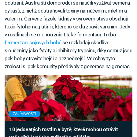
odstraní. Australští domorodci se naučili využívat semena
cykasů, z nichž odstraňovali toxiny namáčením, mletím a
vařením. Červené fazole kidney v syrovém stavu obsahují
toxin fytohemaglutinin, kterého se dá zbavit vařením. Jedy
v rostlinách se mohou zničit také fermentací. Třeba
fermentací sojových bobů
se rozkládají škodlivé
sloučeniny jako fytáty a inhibitory trypsinu, díky čemuž jsou
pak boby stravitelnější a bezpečnější. Všechny tyto
znalosti si pak komunity předávaly z generace na generaci.
ZAJÍMAVOSTI
10 jedovatých rostlin v bytě, které mohou otrávit