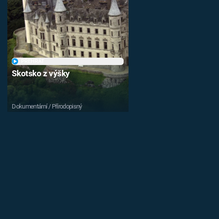
PŘEHRÁT
Skotsko z výšky
Dokumentární / Přírodopisný