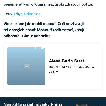
přejeme, ať vám chutná a nezpůsobí zdravotní potíže.
Zdroj:
Phys
,
Brittanica
Video, které jste mohli minout: Češi se zbavují
teflonových pánví: Mohou škodit zdraví, varují
odborníci. Čím je nahradit?
Failed to fetch
Alena Gurin Stará
redaktorka FTV Prima, COOL &
ZOOM
Nenechte si ujít novinky Prima