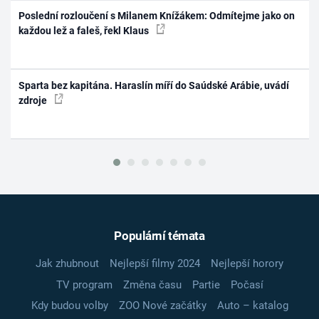
Poslední rozloučení s Milanem Knížákem: Odmítejme jako on
každou lež a faleš, řekl Klaus
Sparta bez kapitána. Haraslín míří do Saúdské Arábie, uvádí
zdroje
Populární témata
Jak zhubnout
Nejlepší filmy 2024
Nejlepší horory
TV program
Změna času
Partie
Počasí
Kdy budou volby
ZOO Nové začátky
Auto – katalog