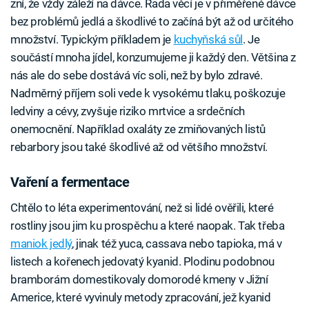
zní, že vždy záleží na dávce. Řada věcí je v přiměřené dávce
bez problémů jedlá a škodlivé to začíná být až od určitého
množství. Typickým příkladem je
kuchyňská sůl
. Je
součástí mnoha jídel, konzumujeme ji každý den. Většina z
nás ale do sebe dostává víc soli, než by bylo zdravé.
Nadměrný příjem soli vede k vysokému tlaku, poškozuje
ledviny a cévy, zvyšuje riziko mrtvice a srdečních
onemocnění. Například oxaláty ze zmiňovaných listů
rebarbory jsou také škodlivé až od většího množství.
Vaření a fermentace
Chtělo to léta experimentování, než si lidé ověřili, které
rostliny jsou jim ku prospěchu a které naopak. Tak třeba
maniok jedlý
, jinak též yuca, cassava nebo tapioka, má v
listech a kořenech jedovatý kyanid. Plodinu podobnou
bramborám domestikovaly domorodé kmeny v Jižní
Americe, které vyvinuly metody zpracování, jež kyanid