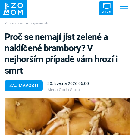
ŽIVĚ
Prima Zoom
■
Zajímavosti
Trendy:
ZRÁDCI
UFO
DRUHÁ SVĚTOVÁ VÁLKA
Proč se nemají jíst zelené a
ZÁHADY
VETŘELCI DÁVNOVĚKU
naklíčené brambory? V
nejhorším případě vám hrozí i
smrt
Témata
30. května 2026 06:00
ZAJÍMAVOSTI
Alena Gurin Stará
Témata
Pořady
TV Program