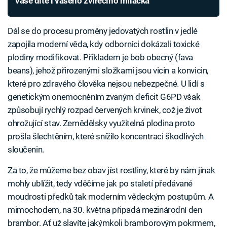
vaše dítě i vašeho zvířecího miláčka
Dál se do procesu proměny jedovatých rostlin v jedlé
zapojila moderní věda, kdy odborníci dokázali toxické
plodiny modifikovat. Příkladem je bob obecný (fava
beans), jehož přirozenými složkami jsou vicin a konvicin,
které pro zdravého člověka nejsou nebezpečné. U lidí s
genetickým onemocněním zvaným deficit G6PD však
způsobují rychlý rozpad červených krvinek, což je život
ohrožující stav. Zemědělsky využitelná plodina proto
prošla šlechtěním, které snížilo koncentraci škodlivých
sloučenin.
Za to, že můžeme bez obav jíst rostliny, které by nám jinak
mohly ublížit, tedy vděčíme jak po staletí předávané
moudrosti předků tak moderním vědeckým postupům. A
mimochodem, na 30. května připadá mezinárodní den
brambor. Ať už slavíte jakýmkoli bramborovým pokrmem,