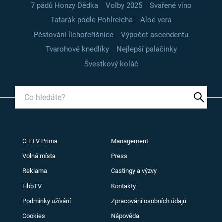
7 pádů Honzy Dědka
Volby 2025
Svařené víno
Tatarák podle Pohlreicha
Aloe vera
Pěstování lichořeřišnice
Výpočet ascendentu
Tvarohové knedlíky
Nejlepší palačinky
Švestkový koláč
O FTV Prima
Management
Volná místa
Press
Reklama
Castingy a výzvy
HbbTV
Kontakty
Podmínky užívání
Zpracování osobních údajů
Cookies
Nápověda