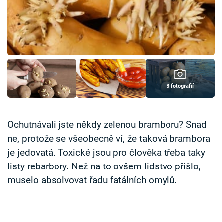
Časopis
Sledujte prima+
Přihlášení
8 fotografií
Sledujte nás
Ochutnávali jste někdy zelenou bramboru? Snad
ne, protože se všeobecně ví, že taková brambora
je jedovatá. Toxické jsou pro člověka třeba taky
listy rebarbory. Než na to ovšem lidstvo přišlo,
muselo absolvovat řadu fatálních omylů.