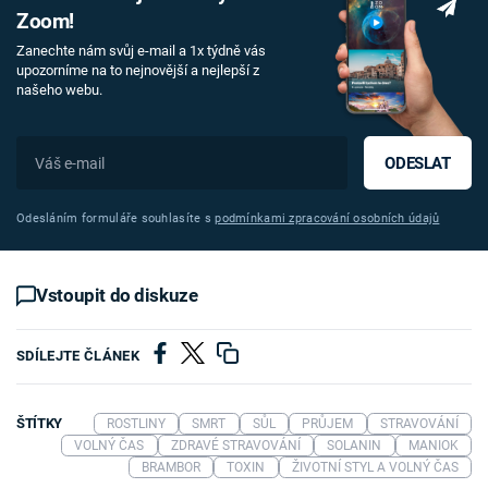
Zoom!
Zanechte nám svůj e-mail a 1x týdně vás
upozorníme na to nejnovější a nejlepší z
našeho webu.
ODESLAT
Odesláním formuláře souhlasíte s
podmínkami zpracování osobních údajů
Vstoupit do diskuze
SDÍLEJTE ČLÁNEK
ŠTÍTKY
ROSTLINY
SMRT
SŮL
PRŮJEM
STRAVOVÁNÍ
VOLNÝ ČAS
ZDRAVÉ STRAVOVÁNÍ
SOLANIN
MANIOK
BRAMBOR
TOXIN
ŽIVOTNÍ STYL A VOLNÝ ČAS