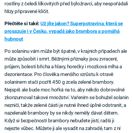
rostliny z čeledi lilkovitých před býložravci, aby nespořádali
hlízy připravené klíčit.
Přečtěte si také:
Už jíte jakon? Superpotravina, která se
prosazuje i v Česku, vypadá jako brambora a pomáhá
hubnout
Po solaninu vám může být špatně, v krajních případech ale
může způsobit i smrt. Běžnými příznaky jsou zvracení,
průjem, bolesti břicha a hlavy, horečky i mozková mlha a
dezorientace. Pro člověka menšího vzrůstu k otravě
solaninem stačí pozřít 450 g zcela zelené brambory.
Nejspíš ale bude moc hořká na to, aby někdo dobrovolně
zkonzumoval takové množství. Vařením se bohužel solanin
nezničí, takže zelené části je nutné ihned úplně odstranit, a
nazelenalé brambory by se nikdy neměly dávat dětem.
Když si bezpečností brambory nebudete jistí, radši ji
nejezte vůbec. Můžete ji ale vysadit na zahradě, tam z ní