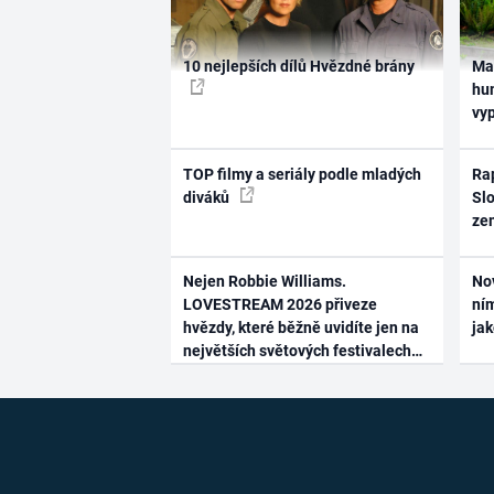
10 nejlepších dílů Hvězdné brány
Ma
hum
vy
TOP filmy a seriály podle mladých
Rap
diváků
Slo
ze
Nejen Robbie Williams.
No
LOVESTREAM 2026 přiveze
ním
hvězdy, které běžně uvidíte jen na
ja
největších světových festivalech