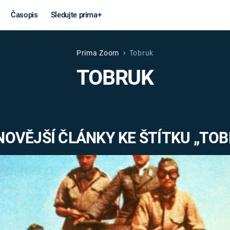
Časopis
Sledujte prima+
Prima Zoom
Tobruk
Věda a
Války
TOBRUK
technika
STUDENÁ V
KORONAVIRUS
VÁLKA VE
VIETNAMU
VESMÍR
NOVĚJŠÍ ČLÁNKY KE ŠTÍTKU „TOB
VÁLEČNÉ FI
MARS
SERIÁLY
Záhady a
Zajímav
konspirace