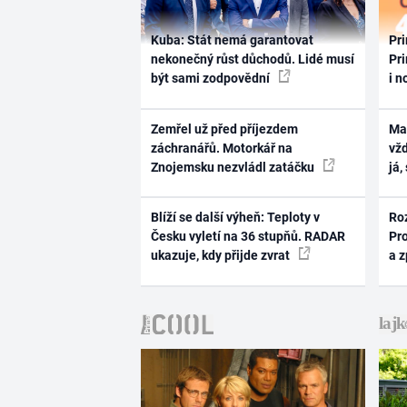
Kuba: Stát nemá garantovat
Pri
nekonečný růst důchodů. Lidé musí
Pri
být sami zodpovědní
i n
Zemřel už před příjezdem
Ma
záchranářů. Motorkář na
vž
Znojemsku nezvládl zatáčku
já,
Blíží se další výheň: Teploty v
Ro
Česku vyletí na 36 stupňů. RADAR
Pr
ukazuje, kdy přijde zvrat
a 