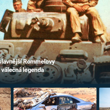
FILMY VERS
REALITA
UFO A
MIMOZEMŠŤANÉ
HORORY VE
REALITA
UTAJENÉ PŘÍBĚHY
ČESKÝCH DĚJIN
OPTICKÉ ILU
KLAMY
ALTERNATIVNÍ
HISTORIE
jslavnější Rommelovy
a válečná legenda