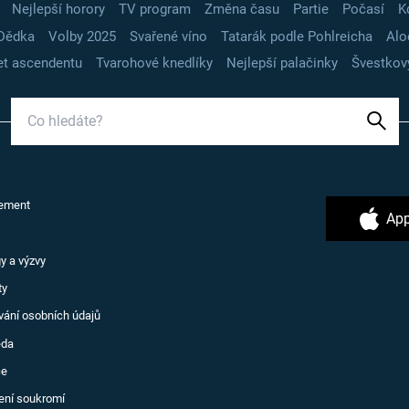
Nejlepší horory
TV program
Změna času
Partie
Počasí
K
Dědka
Volby 2025
Svařené víno
Tatarák podle Pohlreicha
Alo
t ascendentu
Tvarohové knedlíky
Nejlepší palačinky
Švestkov
ement
App
y a výzvy
ty
vání osobních údajů
ěda
ce
ení soukromí