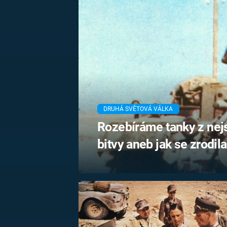
MARIE TEREZIE
ADOLF HITLER
NAPOLEON
BONAPARTE
ATENTÁT NA
REINHARDA
BRITSKÁ
HEYDRICHA
KRÁLOVSKÁ
RODINA
PRVNÍ SVĚTOVÁ
VÁLKA
DRUHÁ SVĚTOVÁ VÁLKA
Rozebíráme tanky z ne
bitvy aneb jak se zrodil