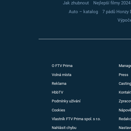
Jak zhubnout
Nejlepší filmy 2024
Auto – katalog
7 pádů Honzy 
Výpoče
O FTV Prima
Manag
Volná místa
Press
Reklama
Casting
HbbTV
Kontak
Podmínky užívání
Zpraco
Cookies
Nápov
Vlastník FTV Prima spol. s r.o.
Redak
Nahlásit chybu
Nastav