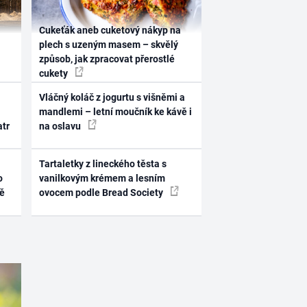
Cukeťák aneb cuketový nákyp na
plech s uzeným masem – skvělý
způsob, jak zpracovat přerostlé
cukety
Vláčný koláč z jogurtu s višněmi a
mandlemi – letní moučník ke kávě i
atr
na oslavu
Tartaletky z lineckého těsta s
o
vanilkovým krémem a lesním
ně
ovocem podle Bread Society