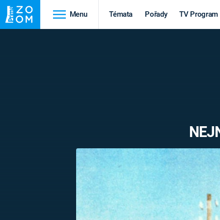
Menu
Témata
Pořady
TV Program
Cestování
Historie
HRADY A ZÁMKY
VIKINGOVÉ
HEDVÁBNÁ STEZKA
EPIDEMIE A
PANDEMIE
PŘÍRODA
NEJ
STAROVĚKÝ EGYPT
Druhá
Výročí
světová válka