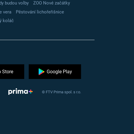
dy budou volby
ZOO Nové začátky
e vera
Pěstování lichořeřišnice
ý koláč
 Store
Google Play
© FTV Prima spol. s r.o.