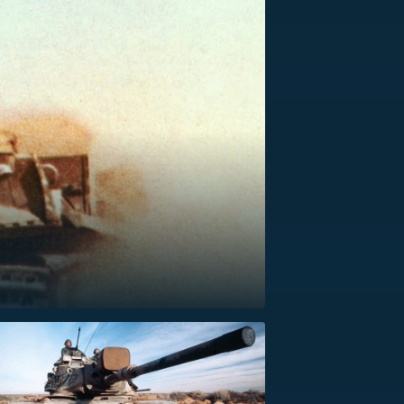
US
RSUS
ZE A