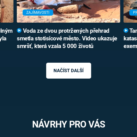
ZAJÍMAVOSTI
P
elným
Voda ze dvou protržených přehrad
Tan
yla
smetla stotisícové město. Video ukazuje
katas
smršť, která vzala 5 000 životů
exem
NAČÍST DALŠÍ
NÁVRHY PRO VÁS