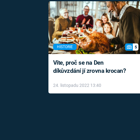
5
HISTORIE
Víte, proč se na Den
díkůvzdání jí zrovna krocan?
24. listopadu 2022 13:40