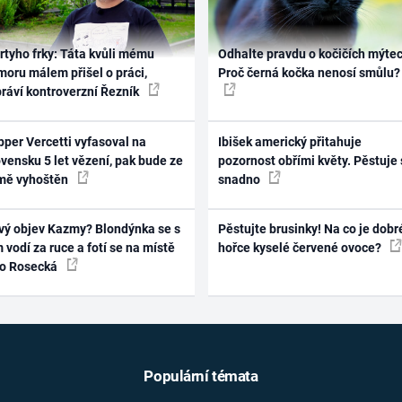
rtyho frky: Táta kvůli mému
Odhalte pravdu o kočičích mýtec
oru málem přišel o práci,
Proč černá kočka nenosí smůlu?
práví kontroverzní Řezník
per Vercetti vyfasoval na
Ibišek americký přitahuje
vensku 5 let vězení, pak bude ze
pozornost obřími květy. Pěstuje 
mě vyhoštěn
snadno
vý objev Kazmy? Blondýnka se s
Pěstujte brusinky! Na co je dobr
 vodí za ruce a fotí se na místě
hořce kyselé červené ovoce?
ko Rosecká
Populární témata