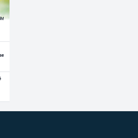
h!
se
é