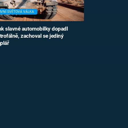
RVNÍ SVĚTOVÁ VÁLKA
k slavné automobilky dopadl
trofálně, zachoval se jediný
plář