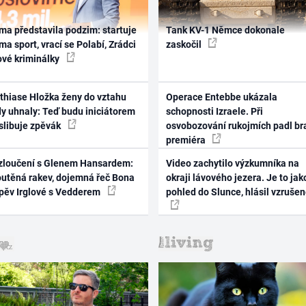
ma představila podzim: startuje
Tank KV-1 Němce dokonale
ma sport, vrací se Polabí, Zrádci
zaskočil
ové kriminálky
thiase Hložka ženy do vztahu
Operace Entebbe ukázala
dy uhnaly: Teď budu iniciátorem
schopnosti Izraele. Při
 slibuje zpěvák
osvobozování rukojmích padl br
premiéra
zloučení s Glenem Hansardem:
Video zachytilo výzkumníka na
outěná rakev, dojemná řeč Bona
okraji lávového jezera. Je to jak
zpěv Irglové s Vedderem
pohled do Slunce, hlásil vzruše