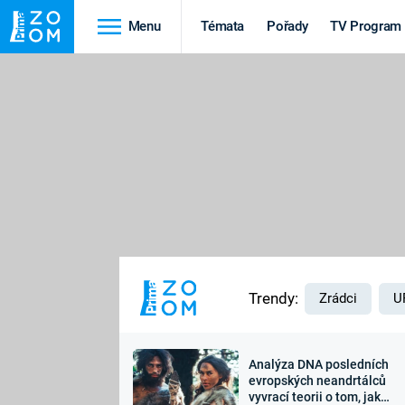
Menu
Témata
Pořady
TV Program
Cestování
Historie
HRADY A ZÁMKY
VIKINGOVÉ
HEDVÁBNÁ STEZKA
EPIDEMIE A
PANDEMIE
PŘÍRODA
STAROVĚKÝ EGYPT
Trendy:
Zrádci
U
Analýza DNA posledních
Druhá
Výročí
evropských neandrtálců
vyvrací teorii o tom, jak
světová válka