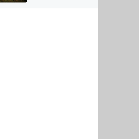
US
tornádem
RSUS
ZE A