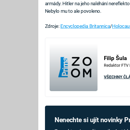
armády. Hitler na jeho naléhání nereflekto
Nebylo mu to ale povoleno.
Zdroje:
Encyclopedia Britannica
/
Holocau
Filip Šula
Redaktor FTV
VŠECHNY ČL
Nenechte si ujít novinky 