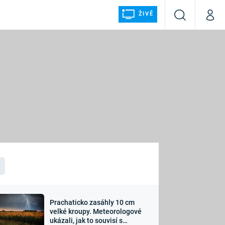
ŽIVĚ
Vyhledávání
Můj p
Prima+
ÁLKA
CNN Prima NEWS
Prima FRESH
Prima LIVING
LMY A
Prima Ženy
Prima LAJK
Prachaticko zasáhly 10 cm
osti
velké kroupy. Meteorologové
Sledujte nás
ukázali, jak to souvisí s