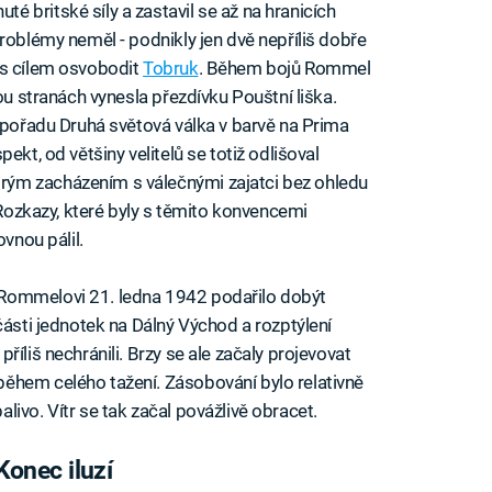
 britské síly a zastavil se až na hranicích
roblémy neměl - podnikly jen dvě nepříliš dobře
 s cílem osvobodit
Tobruk
. Během bojů Rommel
ou stranách vynesla přezdívku Pouštní liška.
v pořadu Druhá světová válka v barvě na Prima
ekt, od většiny velitelů se totiž odlišoval
ým zacházením s válečnými zajatci bez ohledu
. Rozkazy, které byly s těmito konvencemi
ovnou pálil.
Rommelovi 21. ledna 1942 podařilo dobýt
části jednotek na Dálný Východ a rozptýlení
íliš nechránili. Brzy se ale začaly projevovat
ěhem celého tažení. Zásobování bylo relativně
ivo. Vítr se tak začal povážlivě obracet.
Konec iluzí