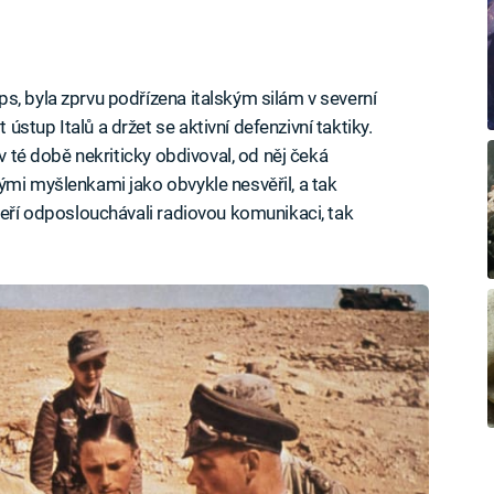
s, byla zprvu podřízena italským silám v severní
stup Italů a držet se aktivní defenzivní taktiky.
ž v té době nekriticky obdivoval, od něj čeká
ými myšlenkami jako obvykle nesvěřil, a tak
teří odposlouchávali radiovou komunikaci, tak