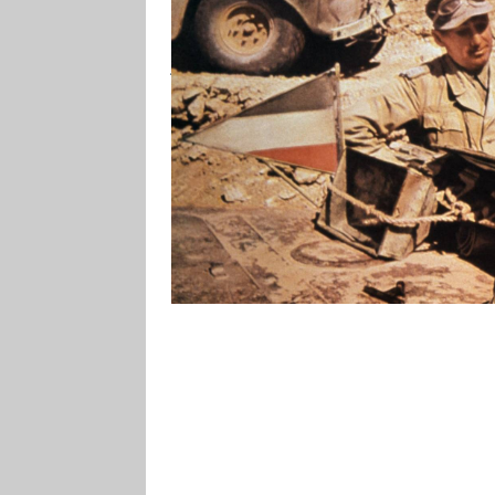
přehlíželi jeho porušování rozka
jednotkami. Sami Němci často ne
standardně podnikal neohlášené ú
taktické schopnosti měl brzy ukáz
externí podpora důležitá.