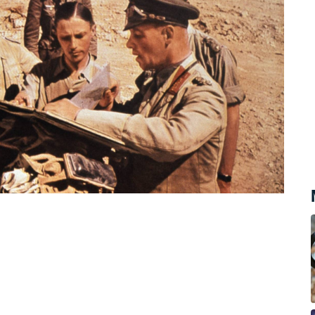
zů a nedostatek komunikace s jinými
věděli, kdy a kde Rommel udeří,
toky bez potřebného krytí. Své brilantní
at v Africe, tam ale poznal, jak moc je