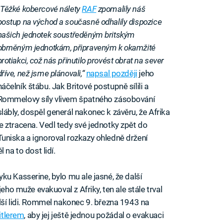
„Těžké kobercové nálety
RAF
zpomalily náš
postup na východ a současně odhalily dispozice
našich jednotek soustředěným britským
obrněným jednotkám, připraveným k okamžité
protiakci, což nás přinutilo provést obrat na sever
dříve, než jsme plánovali,“
napsal později
jeho
náčelník štábu. Jak Britové postupně sílili a
Rommelovy síly vlivem špatného zásobování
slábly, dospěl generál nakonec k závěru, že Afrika
je ztracena. Vedl tedy své jednotky zpět do
Tuniska a ignoroval rozkazy ohledně držení
 na to dost lidí.
u Kasserine, bylo mu ale jasné, že další
eho muže evakuoval z Afriky, ten ale stále trval
lší lidi. Rommel nakonec 9. března 1943 na
itlerem
, aby jej ještě jednou požádal o evakuaci