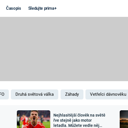
Časopis
Sledujte prima+
Věda a
Války
technika
STUDENÁ V
KORONAVIRUS
VÁLKA VE
VIETNAMU
VESMÍR
VÁLEČNÉ FI
MARS
SERIÁLY
FO
Druhá světová válka
Záhady
Vetřelci dávnověku
Nejhlasitější člověk na světě
Záhady a
Zajímav
řve stejně jako motor
letadla. Můžete vedle něj
konspirace