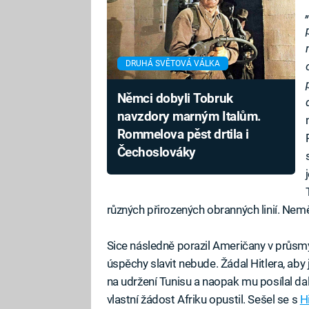
DRUHÁ SVĚTOVÁ VÁLKA
Němci dobyli Tobruk
navzdory marným Italům.
Rommelova pěst drtila i
Čechoslováky
různých přirozených obranných linií. Neměl
Sice následně porazil Američany v průsmyk
úspěchy slavit nebude. Žádal Hitlera, aby j
na udržení Tunisu a naopak mu posílal da
vlastní žádost Afriku opustil. Sešel se s
H