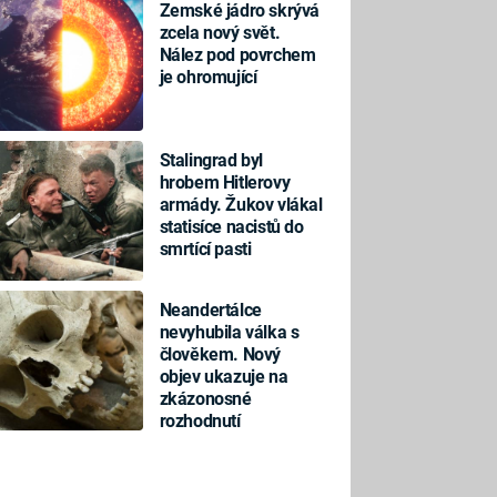
Zemské jádro skrývá
zcela nový svět.
Nález pod povrchem
je ohromující
Stalingrad byl
hrobem Hitlerovy
armády. Žukov vlákal
statisíce nacistů do
smrtící pasti
Neandertálce
nevyhubila válka s
člověkem. Nový
objev ukazuje na
zkázonosné
rozhodnutí