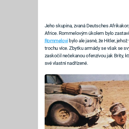
Jeho skupina, zvaná Deutsches Afrikakorp
Africe. Rommelovým úkolem bylo zastavit ú
Rommelovi
bylo ale jasné, že Hitler, jeho
trochu více. Zbytku armády se však se sv
zaskočil nečekanou ofenzívou jak Brity, k
své vlastní nadřízené.