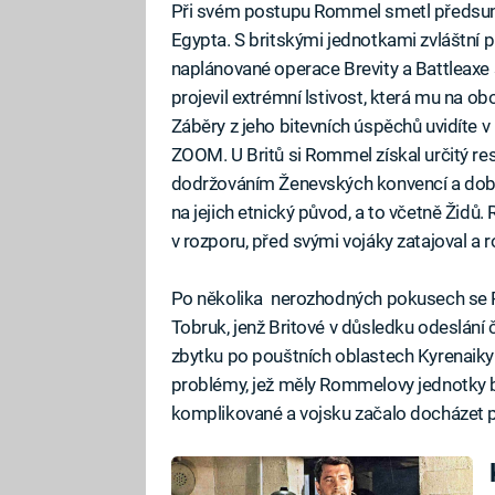
Při svém postupu Rommel smetl předsunuté
Egypta. S britskými jednotkami zvláštní p
naplánované operace Brevity a Battleaxe
projevil extrémní lstivost, která mu na ob
Záběry z jeho bitevních úspěchů uvidíte 
ZOOM. U Britů si Rommel získal určitý resp
dodržováním Ženevských konvencí a dobr
na jejich etnický původ, a to včetně Židů
v rozporu, před svými vojáky zatajoval a r
Po několika nerozhodných pokusech se 
Tobruk, jenž Britové v důsledku odeslání 
zbytku po pouštních oblastech Kyrenaiky př
problémy, jež měly Rommelovy jednotky b
komplikované a vojsku začalo docházet pal