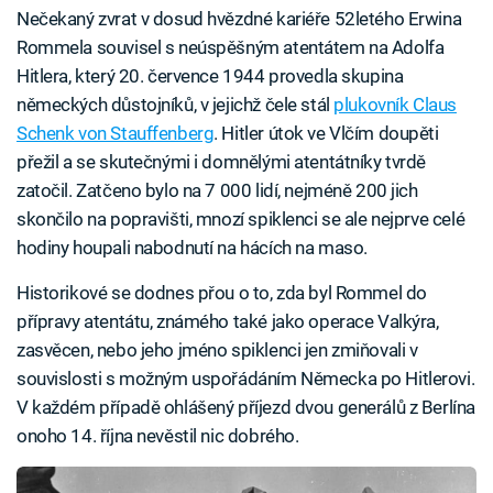
Nečekaný zvrat v dosud hvězdné kariéře 52letého Erwina
Rommela souvisel s neúspěšným atentátem na Adolfa
Hitlera, který 20. července 1944 provedla skupina
německých důstojníků, v jejichž čele stál
plukovník Claus
Schenk von Stauffenberg
. Hitler útok ve Vlčím doupěti
přežil a se skutečnými i domnělými atentátníky tvrdě
zatočil. Zatčeno bylo na 7 000 lidí, nejméně 200 jich
skončilo na popravišti, mnozí spiklenci se ale nejprve celé
hodiny houpali nabodnutí na hácích na maso.
Historikové se dodnes přou o to, zda byl Rommel do
přípravy atentátu, známého také jako operace Valkýra,
zasvěcen, nebo jeho jméno spiklenci jen zmiňovali v
souvislosti s možným uspořádáním Německa po Hitlerovi.
V každém případě ohlášený příjezd dvou generálů z Berlína
onoho 14. října nevěstil nic dobrého.