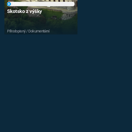
PŘEHRÁT
Skotsko z výšky
Přírodopisný / Dokumentární