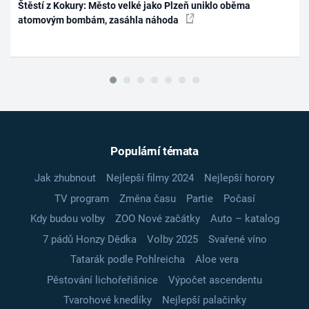
Štěstí z Kokury: Město velké jako Plzeň uniklo oběma
atomovým bombám, zasáhla náhoda
Populární témata
Jak zhubnout
Nejlepší filmy 2024
Nejlepší horory
TV program
Změna času
Partie
Počasí
Kdy budou volby
ZOO Nové začátky
Auto – katalog
7 pádů Honzy Dědka
Volby 2025
Svařené víno
Tatarák podle Pohlreicha
Aloe vera
Pěstování lichořeřišnice
Výpočet ascendentu
Tvarohové knedlíky
Nejlepší palačinky