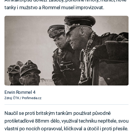
tanky i mužstvo a Rommel musel improvizovat.
Erwin Rommel 4
Zdroj: ČTK / Profimedia.cz
Naučil se proti britským tankům používat původně
protiletadlové 88mm dělo, využíval techniku nepřítele, svou
vlastní po nocích opravoval, kličkoval a útočil i proti přesile.