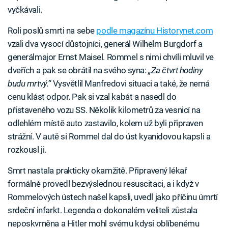
vyčkávali.
Roli poslů smrti na sebe
podle magazínu Historynet.com
vzali dva vysocí důstojníci, generál Wilhelm Burgdorf a
generálmajor Ernst Maisel. Rommel s nimi chvíli mluvil ve
dveřích a pak se obrátil na svého syna:
„Za čtvrt hodiny
budu mrtvý.“
Vysvětlil Manfredovi situaci a také, že nemá
cenu klást odpor. Pak si vzal kabát a nasedl do
přistaveného vozu SS. Několik kilometrů za vesnicí na
odlehlém místě auto zastavilo, kolem už byli připraven
strážní. V autě si Rommel dal do úst kyanidovou kapsli a
rozkousl ji.
Smrt nastala prakticky okamžitě. Připravený lékař
formálně provedl bezvýslednou resuscitaci, a i když v
Rommelových ústech našel kapsli, uvedl jako příčinu úmrtí
srdeční infarkt. Legenda o dokonalém veliteli zůstala
neposkvrněna a Hitler mohl svému kdysi oblíbenému