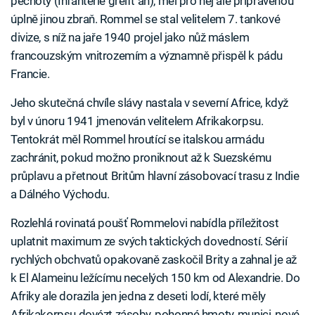
pěchoty (Infanterie greift an), měl pro něj ale připravenou
úplně jinou zbraň. Rommel se stal velitelem 7. tankové
divize, s níž na jaře 1940 projel jako nůž máslem
francouzským vnitrozemím a významně přispěl k pádu
Francie.
Jeho skutečná chvíle slávy nastala v severní Africe, když
byl v únoru 1941 jmenován velitelem Afrikakorpsu.
Tentokrát měl Rommel hroutící se italskou armádu
zachránit, pokud možno proniknout až k Suezskému
průplavu a přetnout Britům hlavní zásobovací trasu z Indie
a Dálného Východu.
Rozlehlá rovinatá poušť Rommelovi nabídla příležitost
uplatnit maximum ze svých taktických dovedností. Sérií
rychlých obchvatů opakovaně zaskočil Brity a zahnal je až
k El Alameinu ležícímu necelých 150 km od Alexandrie. Do
Afriky ale dorazila jen jedna z deseti lodí, které měly
Afrikakorpsu dovézt zásoby, pohonné hmoty, munici, nové