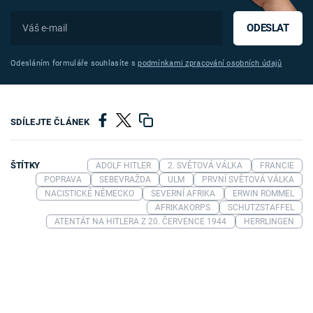
ODESLAT
Odesláním formuláře souhlasíte s
podmínkami zpracování osobních údajů
SDÍLEJTE ČLÁNEK
ŠTÍTKY
ADOLF HITLER
2. SVĚTOVÁ VÁLKA
FRANCIE
POPRAVA
SEBEVRAŽDA
ULM
PRVNÍ SVĚTOVÁ VÁLKA
NACISTICKÉ NĚMECKO
SEVERNÍ AFRIKA
ERWIN ROMMEL
AFRIKAKORPS
SCHUTZSTAFFEL
ATENTÁT NA HITLERA Z 20. ČERVENCE 1944
HERRLINGEN