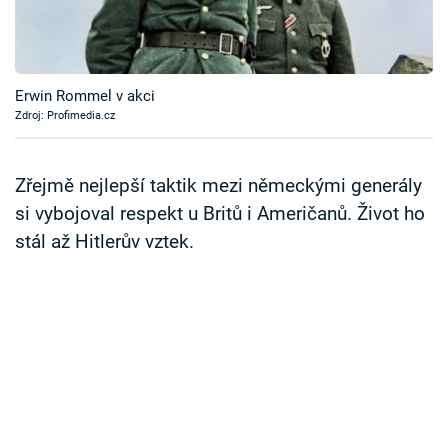
Časopis
Sledujte prima+
Erwin Rommel v akci
Zdroj: Profimedia.cz
Přihlášení
Zřejmě nejlepší taktik mezi německými generály
Sledujte nás
si vybojoval respekt u Britů i Američanů. Život ho
stál až Hitlerův vztek.