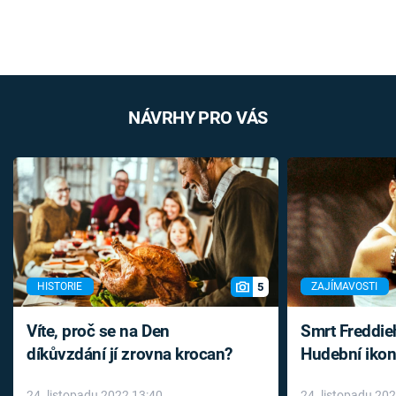
NÁVRHY PRO VÁS
5
HISTORIE
ZAJÍMAVOSTI
Víte, proč se na Den
Smrt Freddie
díkůvzdání jí zrovna krocan?
Hudební ikon
až do konce 
24. listopadu 2022 13:40
24. listopadu 20