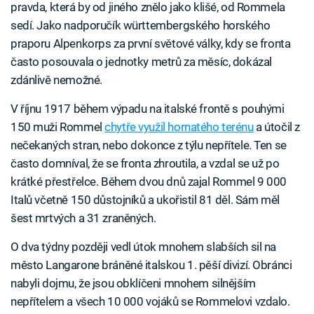
pravda, která by od jiného znělo jako klišé, od Rommela
sedí. Jako nadporučík württembergského horského
praporu Alpenkorps za první světové války, kdy se fronta
často posouvala o jednotky metrů za měsíc, dokázal
zdánlivě nemožné.
V říjnu 1917 během výpadu na italské frontě s pouhými
150 muži Rommel
chytře využil hornatého terénu
a útočil z
nečekaných stran, nebo dokonce z týlu nepřítele. Ten se
často domníval, že se fronta zhroutila, a vzdal se už po
krátké přestřelce. Během dvou dnů zajal Rommel 9 000
Italů včetně 150 důstojníků a ukořistil 81 děl. Sám měl
šest mrtvých a 31 zraněných.
O dva týdny později vedl útok mnohem slabších sil na
město Langarone bráněné italskou 1. pěší divizí. Obránci
nabyli dojmu, že jsou obklíčeni mnohem silnějším
nepřítelem a všech 10 000 vojáků se Rommelovi vzdalo.