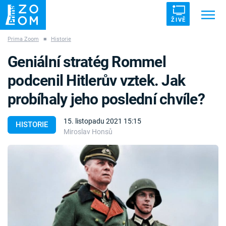
ŽIVĚ
Prima Zoom
■
Historie
Trendy:
ZRÁDCI
UFO
DRUHÁ SVĚTOVÁ VÁLKA
Geniální stratég Rommel
ZÁHADY
VETŘELCI DÁVNOVĚKU
podcenil Hitlerův vztek. Jak
probíhaly jeho poslední chvíle?
15. listopadu 2021 15:15
HISTORIE
Miroslav Honsů
Témata
Témata
Pořady
TV Program