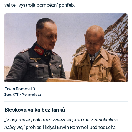
veliteli vystrojit pompézní pohřeb.
Erwin Rommel 3
Zdroj: ČTK / Profimedia.cz
Blesková válka bez tanků
„V boji muže proti muži zvítězí ten, kdo má v zásobníku o
náboj víc,“
prohlásil kdysi Erwin Rommel. Jednoduchá