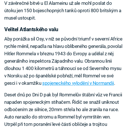
V závěrečné bitvě u El Alameinu už ale mohl poslat do
útoku jen 150 bojeschopných tanků oproti 800 britským a
musel ustoupit.
Velitel Atlantského valu
Aby porážka sil Osy, v níž se původní triumf v severní Africe
rychle měnil, nepadla na hlavu oblíbeného generála, povolal
Hitler Rommela v březnu 1943 do Evropy a udělal z něj
generálního inspektora Západního valu. Obrannou linii
dlouhou 1 400 kilometrů a táhnoucí se od Severního mysu
v Norsku až po španělské pobřeží, měl Rommel ve své
gesci i v okamžiku
spojeneckého vylodění v Normandii
.
Deset dnů po Dni D pak byl Rommelův štábní vůz ve Francii
napaden spojeneckým stíhačem. Řidič se snažil uniknout
odbočením ze silnice, 20mm střela ho ale zranila na ruce.
Auto narazilo do stromu a Rommel byl vymrštěn ven.
Utrpěl při tom poranění levé části obličeje a trojitou