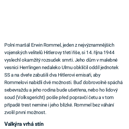
Polní maršál Erwin Rommel, jeden z nejvýznamnějších
vojenských velitelů Hitlerovy třetí říše, si 14. října 1944
vyslechl okamžitý rozsudek smrti. Jeho dům v malebné
vesnici Herrlingen nedaleko Ulmu obklíčil oddíl jednotek
SS a na dveře zabušili dva Hitlerovi emisaři, aby
Rommelovi nabídli dvě možnosti. Buď dobrovolně spáchá
sebevraždu a jeho rodina bude ušetřena, nebo ho lidový
soud (Volksgericht) pošle před popravčí četu a v tom
případě trest nemine i jeho blízké. Rommel bez váhání
zvolil první možnost.
Valkýra vrhá stín