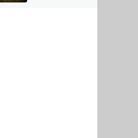
US
tornádem
RSUS
ZE A