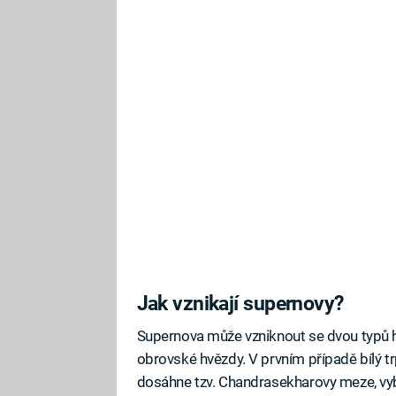
Jak vznikají supernovy?
Supernova může vzniknout se dvou typů hv
obrovské hvězdy. V prvním případě bílý trp
dosáhne tzv. Chandrasekharovy meze, v