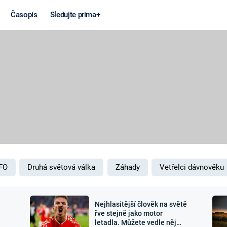
Časopis
Sledujte prima+
Věda a
Války
technika
STUDENÁ V
KORONAVIRUS
VÁLKA VE
VIETNAMU
VESMÍR
VÁLEČNÉ FI
MARS
SERIÁLY
FO
Druhá světová válka
Záhady
Vetřelci dávnověku
Nejhlasitější člověk na světě
Záhady a
Zajímav
řve stejně jako motor
letadla. Můžete vedle něj
konspirace