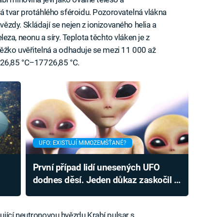
 tvar protáhlého sféroidu. Pozorovatelná vlákna
zdy. Skládají se nejen z ionizovaného helia a
železa, neonu a síry. Teplota těchto vláken je z
ěžko uvěřitelná a odhaduje se mezi 11 000 až
726,85 °C–17726,85 °C.
UFO: EXISTUJÍ MIMOZEMŠŤANÉ?
První případ lidí unesených UFO
dodnes děsí. Jeden důkaz zaskočil i
pochybující vědce
jící neutronovou hvězdu Krabí pulsar s