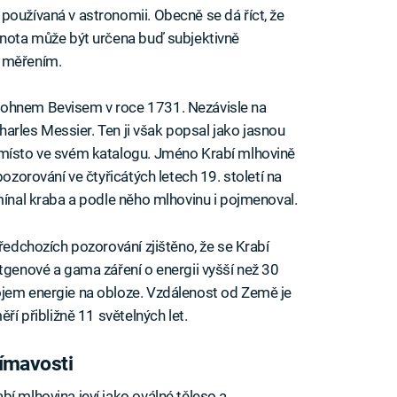
používaná v astronomii. Obecně se dá říct, že
dnota může být určena buď subjektivně
m měřením.
Johnem Bevisem v roce 1731. Nezávisle na
 Charles Messier. Ten ji však popsal jako jasnou
 místo ve svém katalogu. Jméno Krabí mlhovině
pozorování ve čtyřicátých letech 19. století na
mínal kraba a podle něho mlhovinu i pojmenoval.
předchozích pozorování zjištěno, že se Krabí
tgenové a gama záření o energii vyšší než 30
ojem energie na obloze. Vzdálenost od Země je
ří přibližně 11 světelných let.
jímavosti
í mlhovina jeví jako oválné těleso a