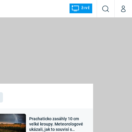
ŽIVĚ
Vyhledávání
Můj p
Prima+
ÁLKA
CNN Prima NEWS
Prima FRESH
Prima LIVING
LMY A
Prima Ženy
Prima LAJK
Prachaticko zasáhly 10 cm
osti
velké kroupy. Meteorologové
Sledujte nás
ukázali, jak to souvisí s