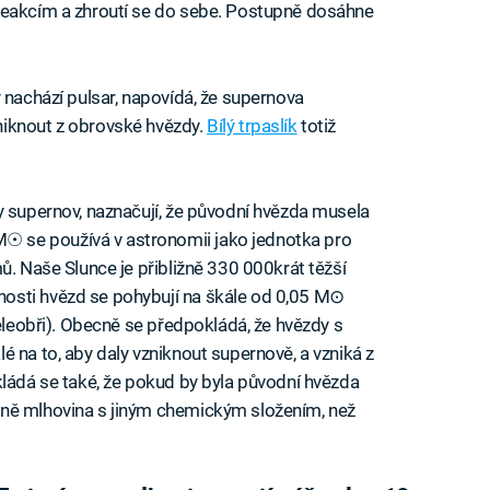
reakcím a zhroutí se do sebe. Postupně dosáhne
 nachází pulsar, napovídá, že supernova
niknout z obrovské hvězdy.
Bílý trpaslík
totiž
y supernov, naznačují, že původní hvězda musela
 se používá v astronomii jako jednotka pro
ů. Naše Slunce je přibližně 330 000krát těžší
osti hvězd se pohybují na škále od 0,05 M⊙
veleobři). Obecně se předpokládá, že hvězdy s
 na to, aby daly vzniknout supernově, a vzniká z
kládá se také, že pokud by byla původní hvězda
bně mlhovina s jiným chemickým složením, než