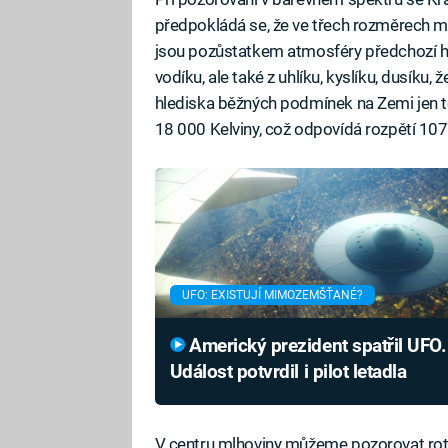
předpokládá se, že ve třech rozměrech má
jsou pozůstatkem atmosféry předchozí hvě
vodíku, ale také z uhlíku, kyslíku, dusíku, 
hlediska běžných podmínek na Zemi jen t
18 000 Kelviny, což odpovídá rozpětí 10
UFO: EXISTUJÍ MIMOZEMŠŤANÉ?
Americký prezident spatřil UFO.
Událost potvrdil i pilot letadla
V centru mlhoviny můžeme pozorovat rotu