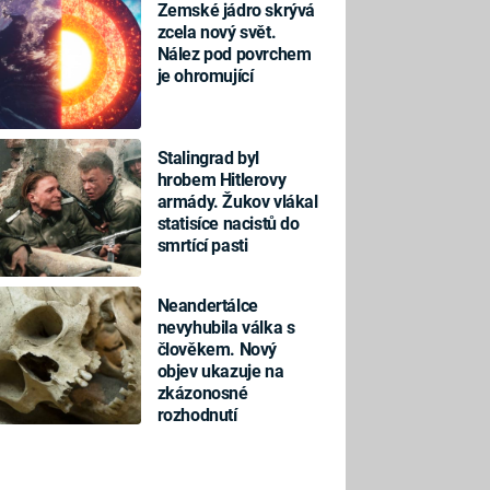
Zemské jádro skrývá
zcela nový svět.
Nález pod povrchem
je ohromující
Stalingrad byl
hrobem Hitlerovy
armády. Žukov vlákal
statisíce nacistů do
smrtící pasti
Neandertálce
nevyhubila válka s
člověkem. Nový
objev ukazuje na
zkázonosné
rozhodnutí