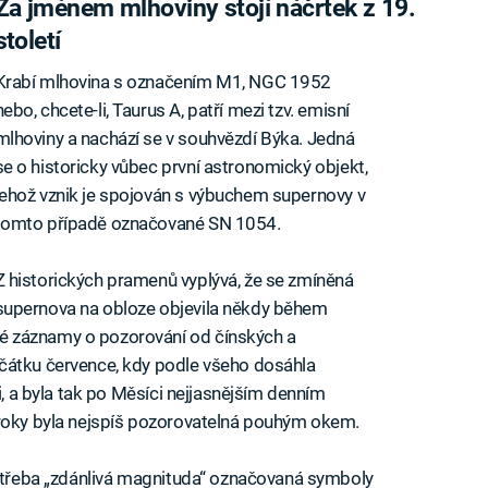
Za jménem mlhoviny stojí náčrtek z 19.
století
Krabí mlhovina s označením M1, NGC 1952
nebo, chcete-li, Taurus A, patří mezi tzv. emisní
mlhoviny a nachází se v souhvězdí Býka. Jedná
se o historicky vůbec první astronomický objekt,
jehož vznik je spojován s výbuchem supernovy v
tomto případě označované SN 1054.
Z historických pramenů vyplývá, že se zmíněná
supernova na obloze objevila někdy během
é záznamy o pozorování od čínských a
čátku července, kdy podle všeho dosáhla
i, a byla tak po Měsíci nejjasnějším denním
 roky byla nejspíš pozorovatelná pouhým okem.
, třeba „zdánlivá magnituda“ označovaná symboly