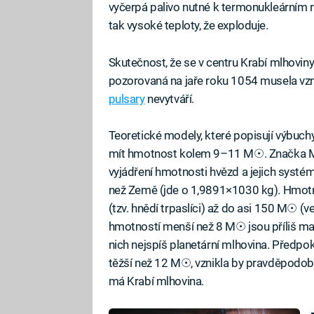
vyčerpá palivo nutné k termonukleárním 
tak vysoké teploty, že exploduje.
Skutečnost, že se v centru Krabí mlhoviny
pozorovaná na jaře roku 1054 musela vz
pulsary
nevytváří.
Teoretické modely, které popisují výbuch
mít hmotnost kolem 9–11 M☉. Značka M☉
vyjádření hmotnosti hvězd a jejich systém
než Země (jde o 1,9891×1030 kg). Hmotn
(tzv. hnědí trpaslíci) až do asi 150 M☉ (
hmotností menší než 8 M☉ jsou příliš malé
nich nejspíš planetární mlhovina. Předpo
těžší než 12 M☉, vznikla by pravděpodo
má Krabí mlhovina.