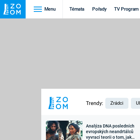
Menu
Témata
Pořady
TV Program
Cestování
Historie
HRADY A ZÁMKY
VIKINGOVÉ
HEDVÁBNÁ STEZKA
EPIDEMIE A
PANDEMIE
PŘÍRODA
STAROVĚKÝ EGYPT
Trendy:
Zrádci
U
Analýza DNA posledních
Druhá
Výročí
evropských neandrtálců
vyvrací teorii o tom, jak
světová válka