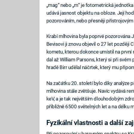
„mag“ nebo „m“ je fotometrická jednotka 
udává jasnost objektu na obloze. Její ho
pozorováním, nebo přesněji přístrojový
Krabí mlhovina byla poprvé pozorována 
Bevisovi ji znovu objevil o 27 let později
kometu, kterou dokonce umístil na první
dal až William Parsons, který si při svém 
hradě Birr udělal náčrtek, který mu připo
Na začátku 20. století bylo díky analýze 
mlhovina stále zvětšuje. Navíc vydává ren
keV, a je tak největším dlouhodobým zdr
přibližně 6500 světelných let a na délku mě
Fyzikální vlastnosti a další za
Při pozorování v barevném spektru se Krab