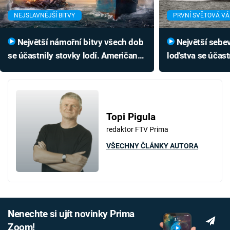
NEJSLAVNĚJŠÍ BITVY
PRVNÍ SVĚTOVÁ V
Největší námořní bitvy všech dob
Největší sebevraždy válečného
se účastnily stovky lodí. Američany
loďstva se účastn
zaskočila tajná zbraň
Podívejte se, jak
Topi Pigula
redaktor FTV Prima
VŠECHNY ČLÁNKY AUTORA
Nenechte si ujít novinky Prima
Zoom!