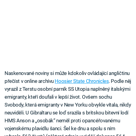
Naskenované noviny si může kdokoliv ovládající angličtinu
přečíst v online archívu
Hoosier State Chronicles
. Podle něj
vyrazil z Terstu osobní parník SS Utopia naplněný italskými
emigranty, kteří doufali v lepší život. Ovšem sochu
Svobody, která emigranty v New Yorku obvykle vítala, nikdy
neuviděli. U Gibraltaru se loď srazila s britskou bitevní lodí
HMS Anson a „osobák“ neměl proti opancéřovanému
vojenskému plavidlu šanci. Šel ke dnu a spolu s ním