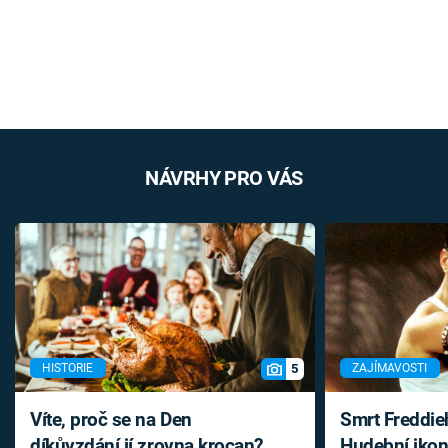
NÁVRHY PRO VÁS
5
HISTORIE
ZAJÍMAVOSTI
Víte, proč se na Den
Smrt Freddie
díkůvzdání jí zrovna krocan?
Hudební ikon