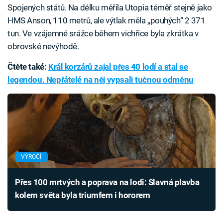
Spojených států. Na délku měřila Utopia téměř stejně jako
HMS Anson, 110 metrů, ale výtlak měla „pouhých“ 2 371
tun. Ve vzájemné srážce během vichřice byla zkrátka v
obrovské nevýhodě.
Čtěte také:
Král korzárů zajal přes 40 lodí a stal se
legendou. Nepřátelé na něj vypsali tučnou odměnu
VÝROČÍ
Přes 100 mrtvých a poprava na lodi: Slavná plavba
kolem světa byla triumfem i hororem