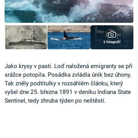
Časopis
Sledujte prima+
Přihlášení
5 fotografií
Sledujte nás
Jako krysy v pasti. Loď naložená emigranty se při
srážce potopila. Posádka zvládla únik bez úhony.
Tak zněly podtitulky v rozsáhlém článku, který
vyšel dne 25. března 1891 v deníku Indiana State
Sentinel, tedy zhruba týden po neštěstí.