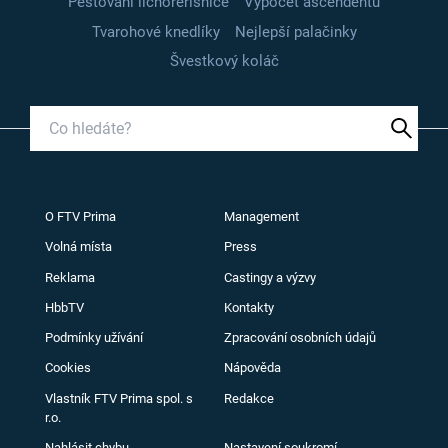
Pěstování lichořeřišnice
Výpočet ascendentu
Tvarohové knedlíky
Nejlepší palačinky
Švestkový koláč
O FTV Prima
Management
Volná místa
Press
Reklama
Castingy a výzvy
HbbTV
Kontakty
Podmínky užívání
Zpracování osobních údajů
Cookies
Nápověda
Vlastník FTV Prima spol. s
Redakce
r.o.
Nahlásit chybu
Nastavení soukromí