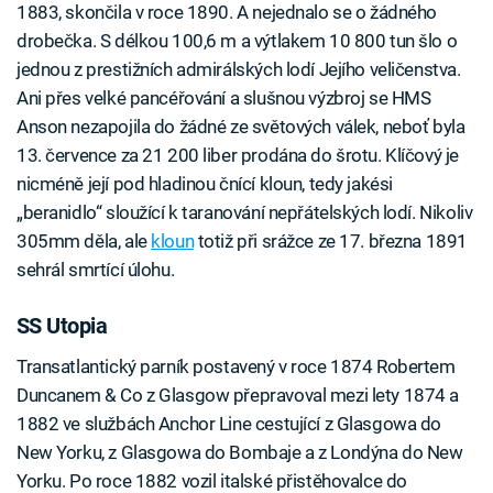
1883, skončila v roce 1890. A nejednalo se o žádného
drobečka. S délkou 100,6 m a výtlakem 10 800 tun šlo o
jednou z prestižních admirálských lodí Jejího veličenstva.
Ani přes velké pancéřování a slušnou výzbroj se HMS
Anson nezapojila do žádné ze světových válek, neboť byla
13. července za 21 200 liber prodána do šrotu. Klíčový je
nicméně její pod hladinou čnící kloun, tedy jakési
„beranidlo“ sloužící k taranování nepřátelských lodí. Nikoliv
305mm děla, ale
kloun
totiž při srážce ze 17. března 1891
sehrál smrtící úlohu.
SS Utopia
Transatlantický parník postavený v roce 1874 Robertem
Duncanem & Co z Glasgow přepravoval mezi lety 1874 a
1882 ve službách Anchor Line cestující z Glasgowa do
New Yorku, z Glasgowa do Bombaje a z Londýna do New
Yorku. Po roce 1882 vozil italské přistěhovalce do