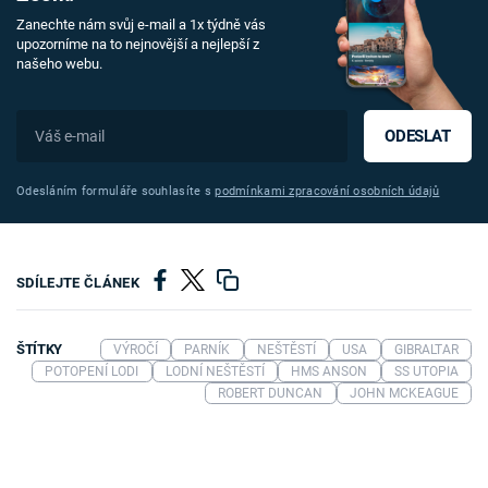
Zanechte nám svůj e-mail a 1x týdně vás
upozorníme na to nejnovější a nejlepší z
našeho webu.
ODESLAT
Odesláním formuláře souhlasíte s
podmínkami zpracování osobních údajů
SDÍLEJTE ČLÁNEK
ŠTÍTKY
VÝROČÍ
PARNÍK
NEŠTĚSTÍ
USA
GIBRALTAR
POTOPENÍ LODI
LODNÍ NEŠTĚSTÍ
HMS ANSON
SS UTOPIA
ROBERT DUNCAN
JOHN MCKEAGUE