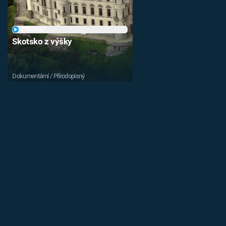
PŘEHRÁT
Skotsko z výšky
Dokumentární / Přírodopisný