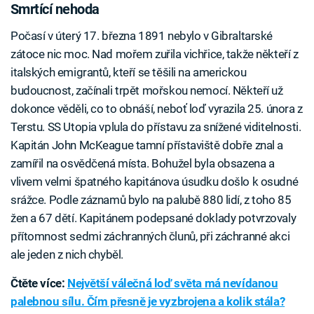
Smrtící nehoda
Počasí v úterý 17. března 1891 nebylo v Gibraltarské
zátoce nic moc. Nad mořem zuřila vichřice, takže někteří z
italských emigrantů, kteří se těšili na americkou
budoucnost, začínali trpět mořskou nemocí. Někteří už
dokonce věděli, co to obnáší, neboť loď vyrazila 25. února z
Terstu. SS Utopia vplula do přístavu za snížené viditelnosti.
Kapitán John McKeague tamní přístaviště dobře znal a
zamířil na osvědčená místa. Bohužel byla obsazena a
vlivem velmi špatného kapitánova úsudku došlo k osudné
srážce. Podle záznamů bylo na palubě 880 lidí, z toho 85
žen a 67 dětí. Kapitánem podepsané doklady potvrzovaly
přítomnost sedmi záchranných člunů, při záchranné akci
ale jeden z nich chyběl.
Čtěte více:
Největší válečná loď světa má nevídanou
palebnou sílu. Čím přesně je vyzbrojena a kolik stála?