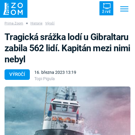
ŽIVĚ
Prima Zoom
■
Historie
Výročí
Trendy:
ZRÁDCI
UFO
DRUHÁ SVĚTOVÁ VÁLKA
Tragická srážka lodí u Gibraltaru
ZÁHADY
VETŘELCI DÁVNOVĚKU
zabila 562 lidí. Kapitán mezi nimi
nebyl
16. března 2023 13:19
VÝROČÍ
Topi Pigula
Témata
Témata
Pořady
TV Program