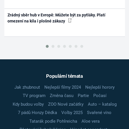
Zrádný sběr hub v Evropě: Můžete být za pytláky. Platí
omezení na kila i plošné zákazy
Populární témata
Jak zhubnout
Nejlepší filmy 2024
Nejlepší horory
TV program
Změna času
Partie
Počasí
Kdy budou volby
ZOO Nové začátky
Auto – katalog
7 pádů Honzy Dědka
Volby 2025
Svařené víno
Tatarák podle Pohlreicha
Aloe vera