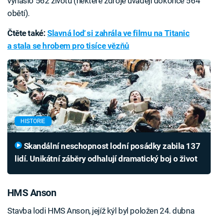
vyhaslo 562 životů (některé zdroje uvádějí dokonce 564
obětí).
Čtěte také:
Slavná loď si zahrála ve filmu na Titanic
a stala se hrobem pro tisíce vězňů
HISTORIE
Skandální neschopnost lodní posádky zabila 137
lidí. Unikátní záběry odhalují dramatický boj o život
HMS Anson
Stavba lodi HMS Anson, jejíž kýl byl položen 24. dubna