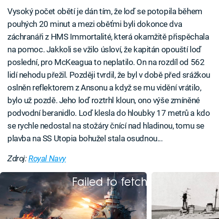
Vysoký počet obětí je dán tím, že loď se potopila během
pouhých 20 minut a mezi oběťmi byli dokonce dva
záchranáři z HMS Immortalité, která okamžitě přispěchala
na pomoc. Jakkoli se vžilo úsloví, že kapitán opouští loď
poslední, pro McKeagua to neplatilo. On na rozdíl od 562
lidí nehodu přežil. Později tvrdil, že byl v době před srážkou
oslněn reflektorem z Ansonu a když se mu vidění vrátilo,
bylo už pozdě. Jeho loď roztrhl kloun, ono výše zmíněné
podvodní beranidlo. Loď klesla do hloubky 17 metrů a kdo
se rychle nedostal na stožáry čnící nad hladinou, tomu se
plavba na SS Utopia bohužel stala osudnou...
Zdroj:
Royal Navy
Failed to fetch