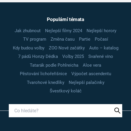
Populární témata
Jak zhubnout
Nejlepší filmy 2024
Nejlepší horory
TV program
Změna času
Partie
Počasí
Kdy budou volby
ZOO Nové začátky
Auto – katalog
7 pádů Honzy Dědka
Volby 2025
Svařené víno
Tatarák podle Pohlreicha
Aloe vera
Pěstování lichořeřišnice
Výpočet ascendentu
Tvarohové knedlíky
Nejlepší palačinky
Švestkový koláč