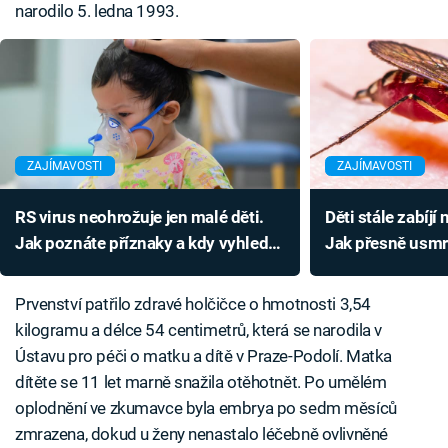
narodilo 5. ledna 1993.
ZAJÍMAVOSTI
ZAJÍMAVOSTI
RS virus neohrožuje jen malé děti.
Děti stále zabíjí
Jak poznáte příznaky a kdy vyhledat
Jak přesně usmr
lékaře?
malárie?
Prvenství patřilo zdravé holčičce o hmotnosti 3,54
kilogramu a délce 54 centimetrů, která se narodila v
Ústavu pro péči o matku a dítě v Praze-Podolí. Matka
dítěte se 11 let marně snažila otěhotnět. Po umělém
oplodnění ve zkumavce byla embrya po sedm měsíců
zmrazena, dokud u ženy nenastalo léčebně ovlivněné