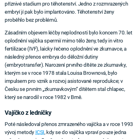
příznivé stadium pro těhotenství. Jedno z rozmrazených
embryí jí pak bylo implantováno. Těhotenství ženy
proběhlo bez problémů.
Zásadním objevem léčby neplodnosti bylo koncem 70. let
oplodnění vajíčka spermií mimo tělo ženy, tedy in vitro
fertilizace (IVF), laicky řečeno oplodnění ve zkumavce, a
následný přenos embrya do děložní dutiny
(embryotransfer). Narození prvního dítěte ze zkumavky,
kterým se v roce 1978 stala Louisa Brownová, bylo
impulsem pro vznik a rozvoj asistované reprodukce; v
Česku se prvním „zkumavkovým“ dítětem stal chlapec,
který se narodil v roce 1982 v Brně.
Vajíčko z ledničky
Poté následoval přenos zmrazeného vajíčka a v roce 1993
vývoj metody
ICSI
, kdy se do vajíčka vpraví pouze jedna