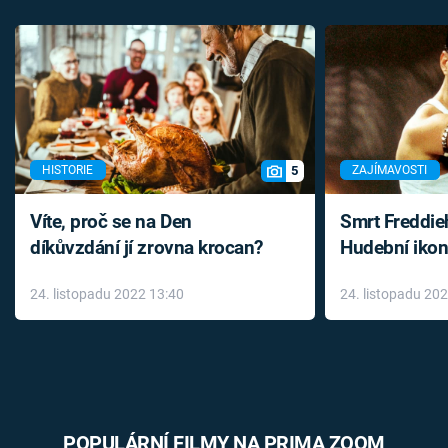
5
HISTORIE
ZAJÍMAVOSTI
Víte, proč se na Den
Smrt Freddie
díkůvzdání jí zrovna krocan?
Hudební ikon
až do konce 
24. listopadu 2022 13:40
24. listopadu 20
léky
POPULÁRNÍ FILMY NA PRIMA ZOOM