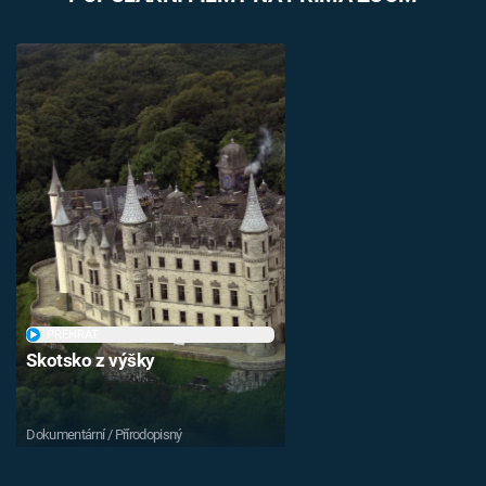
PŘEHRÁT
Skotsko z výšky
Dokumentární / Přírodopisný