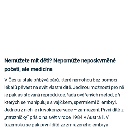
Nemůžete mít děti? Nepomůže neposkvrněné
početí, ale medicína
V Česku stále přibývá párů, které nemohou bez pomoci
lékařů přivést na svět vlastní dítě. Jedinou možností pro ně
je pak asistovaná reprodukce, řada ověřených metod, při
kterých se manipuluje s vajíčkem, spermiemi či embryi.
Jednou z nich je i kryokonzervace – zamrazení. První dítě z
„mrazničky“ přišlo na svět v roce 1984 v Austrálii. V
tuzemsku se pak první dítě ze zmrazeného embrya