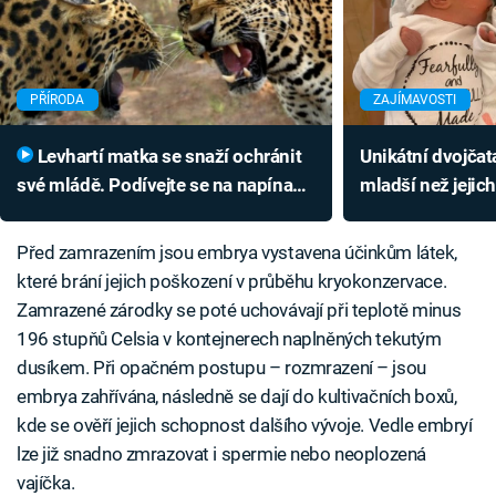
PŘÍRODA
ZAJÍMAVOSTI
Levhartí matka se snaží ochránit
Unikátní dvojčata
své mládě. Podívejte se na napínavý
mladší než jejich
souboj s nepřítelem
možné?
Před zamrazením jsou embrya vystavena účinkům látek,
které brání jejich poškození v průběhu kryokonzervace.
Zamrazené zárodky se poté uchovávají při teplotě minus
196 stupňů Celsia v kontejnerech naplněných tekutým
dusíkem. Při opačném postupu – rozmrazení – jsou
embrya zahřívána, následně se dají do kultivačních boxů,
kde se ověří jejich schopnost dalšího vývoje. Vedle embryí
lze již snadno zmrazovat i spermie nebo neoplozená
vajíčka.