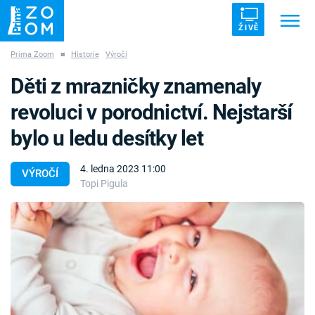
ŽIVĚ
Prima Zoom
■
Historie
Výročí
Trendy:
ZRÁDCI
UFO
DRUHÁ SVĚTOVÁ VÁLKA
Děti z mrazničky znamenaly
ZÁHADY
VETŘELCI DÁVNOVĚKU
revoluci v porodnictví. Nejstarší
bylo u ledu desítky let
4. ledna 2023 11:00
VÝROČÍ
Topi Pigula
Témata
Témata
Pořady
TV Program