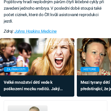
Pojišťovny hradí neplodným párům čtyři léčebné cykly při
zavedení jednoho embrya. V poslední době stoupá také
počet cizinek, které do ČR kvůli asistované reprodukci
jezdí.
Zdroj:
Johns Hopkins Medicine
Failed to fetch
ZAJÍMAVOSTI
HISTORIE
Velké množství dětí vede k
Mezi tyrany dětí 
poškození mozku rodičů. Jaký
předstírající, že 
počet je ještě bezpečný?
Kuřimskou kauzu