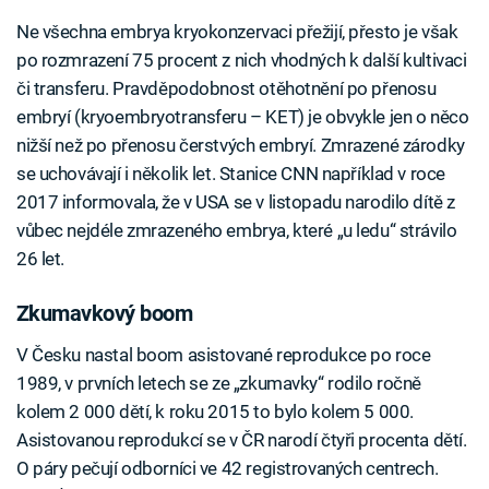
Ne všechna embrya kryokonzervaci přežijí, přesto je však
po rozmrazení 75 procent z nich vhodných k další kultivaci
či transferu. Pravděpodobnost otěhotnění po přenosu
embryí (kryoembryotransferu – KET) je obvykle jen o něco
nižší než po přenosu čerstvých embryí. Zmrazené zárodky
se uchovávají i několik let. Stanice CNN například v roce
2017 informovala, že v USA se v listopadu narodilo dítě z
vůbec nejdéle zmrazeného embrya, které „u ledu“ strávilo
26 let.
Zkumavkový boom
V Česku nastal boom asistované reprodukce po roce
1989, v prvních letech se ze „zkumavky“ rodilo ročně
kolem 2 000 dětí, k roku 2015 to bylo kolem 5 000.
Asistovanou reprodukcí se v ČR narodí čtyři procenta dětí.
O páry pečují odborníci ve 42 registrovaných centrech.