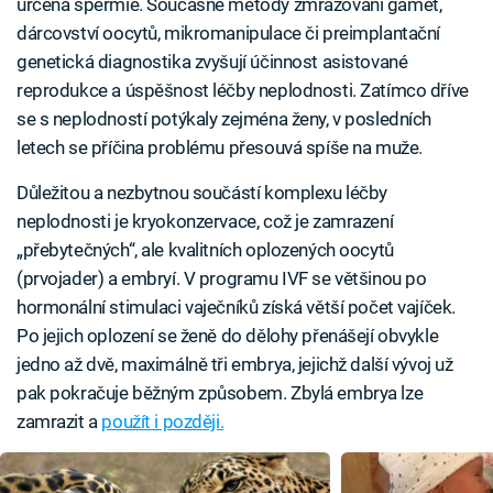
určená spermie. Současné metody zmrazování gamet,
dárcovství oocytů, mikromanipulace či preimplantační
genetická diagnostika zvyšují účinnost asistované
reprodukce a úspěšnost léčby neplodnosti. Zatímco dříve
se s neplodností potýkaly zejména ženy, v posledních
letech se příčina problému přesouvá spíše na muže.
Důležitou a nezbytnou součástí komplexu léčby
neplodnosti je kryokonzervace, což je zamrazení
„přebytečných“, ale kvalitních oplozených oocytů
(prvojader) a embryí. V programu IVF se většinou po
hormonální stimulaci vaječníků získá větší počet vajíček.
Po jejich oplození se ženě do dělohy přenášejí obvykle
jedno až dvě, maximálně tři embrya, jejichž další vývoj už
pak pokračuje běžným způsobem. Zbylá embrya lze
zamrazit a
použít i později.