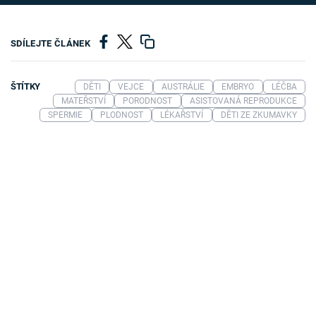
SDÍLEJTE ČLÁNEK
ŠTÍTKY
DĚTI
VEJCE
AUSTRÁLIE
EMBRYO
LÉČBA
MATEŘSTVÍ
PORODNOST
ASISTOVANÁ REPRODUKCE
SPERMIE
PLODNOST
LÉKAŘSTVÍ
DĚTI ZE ZKUMAVKY