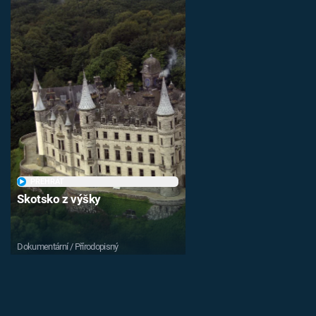
PŘEHRÁT
Skotsko z výšky
Dokumentární / Přírodopisný