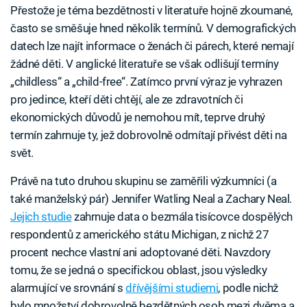
Přestože je téma bezdětnosti v literatuře hojně zkoumané,
často se směšuje hned několik termínů. V demografických
datech lze najít informace o ženách či párech, které nemají
žádné děti. V anglické literatuře se však odlišují termíny
„childless“ a „child-free“. Zatímco první výraz je vyhrazen
pro jedince, kteří děti chtějí, ale ze zdravotních či
ekonomických důvodů je nemohou mít, teprve druhý
termín zahrnuje ty, jež dobrovolně odmítají přivést děti na
svět.
Právě na tuto druhou skupinu se zaměřili výzkumníci (a
také manželský pár) Jennifer Watling Neal a Zachary Neal.
Jejich studie
zahrnuje data o bezmála tisícovce dospělých
respondentů z amerického státu Michigan, z nichž 27
procent nechce vlastní ani adoptované děti. Navzdory
tomu, že se jedná o specifickou oblast, jsou výsledky
alarmující ve srovnání s
dřívějšími studiemi
, podle nichž
bylo množství dobrovolně bezdětných osob mezi dvěma a