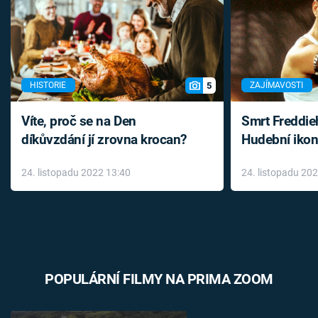
5
HISTORIE
ZAJÍMAVOSTI
Víte, proč se na Den
Smrt Freddie
díkůvzdání jí zrovna krocan?
Hudební ikon
až do konce 
24. listopadu 2022 13:40
24. listopadu 20
léky
POPULÁRNÍ FILMY NA PRIMA ZOOM