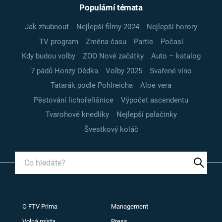
Populární témata
Jak zhubnout
Nejlepší filmy 2024
Nejlepší horory
TV program
Změna času
Partie
Počasí
Kdy budou volby
ZOO Nové začátky
Auto – katalog
7 pádů Honzy Dědka
Volby 2025
Svařené víno
Tatarák podle Pohlreicha
Aloe vera
Pěstování lichořeřišnice
Výpočet ascendentu
Tvarohové knedlíky
Nejlepší palačinky
Švestkový koláč
O FTV Prima
Management
Volná místa
Press