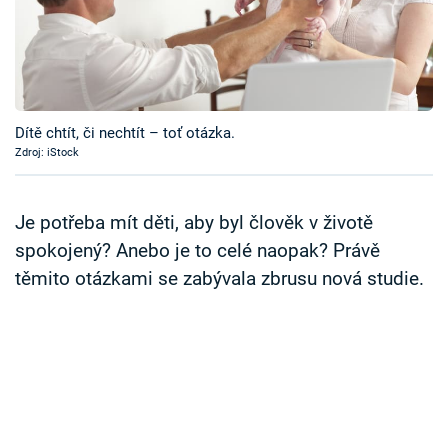
Časopis
Sledujte prima+
Přihlášení
Dítě chtít, či nechtít – toť otázka.
Zdroj: iStock
Sledujte nás
Je potřeba mít děti, aby byl člověk v životě
spokojený? Anebo je to celé naopak? Právě
těmito otázkami se zabývala zbrusu nová studie.