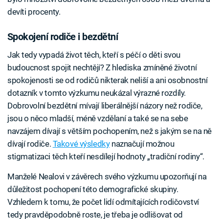
devíti procenty.
Spokojení rodiče i bezdětní
Jak tedy vypadá život těch, kteří s péčí o děti svou
budoucnost spojit nechtějí? Z hlediska zmíněné životní
spokojenosti se od rodičů nikterak neliší a ani osobnostní
dotazník v tomto výzkumu neukázal výrazné rozdíly.
Dobrovolní bezdětní mívají liberálnější názory než rodiče,
jsou o něco mladší, méně vzdělaní a také se na sebe
navzájem dívají s větším pochopením, než s jakým se na ně
dívají rodiče.
Takové výsledky
naznačují možnou
stigmatizaci těch kteří nesdílejí hodnoty „tradiční rodiny“.
Manželé Nealovi v závěrech svého výzkumu upozorňují na
důležitost pochopení této demografické skupiny.
Vzhledem k tomu, že počet lidí odmítajících rodičovství
tedy pravděpodobně roste, je třeba je odlišovat od