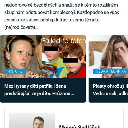
nedobrovolně bezdětných a snažit se k těmto rozdílným
skupinám přistupovat komplexněji. Každopádně se však
jedná o inovativní přístup k třaskavému tématu
(ne)rodičovství…
Failed to fetch
HISTORIE
VĚDA A TECHNIKA
Mezi tyrany dětí patřila i žena
Plasty ohrožují 
předstírající, že je dítě. Hrůznou
Vědci určili, od
Kuřimskou kauzu odhalila náhoda
počít dítě sexem
Mojmír Sedláček