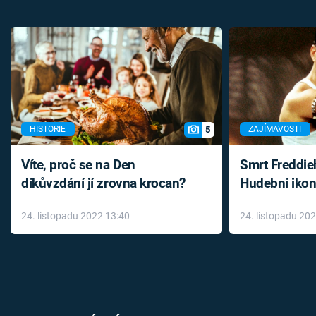
5
HISTORIE
ZAJÍMAVOSTI
Víte, proč se na Den
Smrt Freddie
díkůvzdání jí zrovna krocan?
Hudební ikon
až do konce 
24. listopadu 2022 13:40
24. listopadu 20
léky