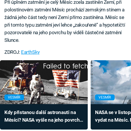
Při úplném zatmění je celý Měsíc zcela zastíněn Zemí, při
polostínovém zatmění Měsíc prochází zemským stínem a
žádná jeho část tedy není Zemí přímo zastíněna. Měsíc se
při tomto typu zatmění jeví lehce „zakouřeně“ a hypotetičtí
pozorovatelé na jeho povrchu by viděli částečné zatmění
Slunce.
ZDROJ:
EarthSky
Failed to fetch
VESMÍR
VESMÍR
Kdy přistanou další astronauti na
NASA se v listo
Měsíci? NASA vyšle na jeho povrch
vydat na Měsíc. 
hned dvě posádky
předběhne ambi