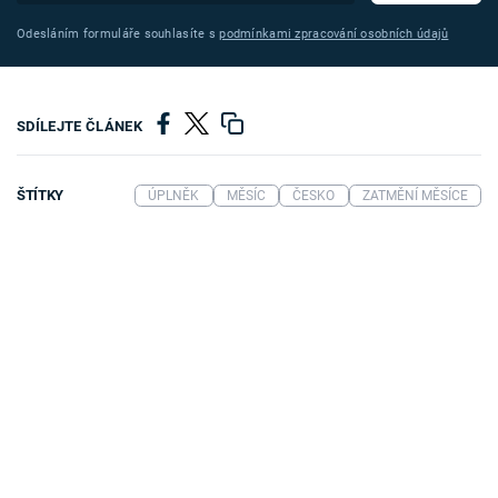
Odesláním formuláře souhlasíte s
podmínkami zpracování osobních údajů
SDÍLEJTE ČLÁNEK
ŠTÍTKY
ÚPLNĚK
MĚSÍC
ČESKO
ZATMĚNÍ MĚSÍCE