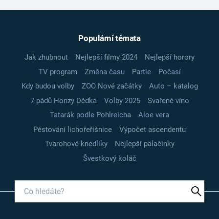
Populární témata
Jak zhubnout
Nejlepší filmy 2024
Nejlepší horory
TV program
Změna času
Partie
Počasí
Kdy budou volby
ZOO Nové začátky
Auto – katalog
7 pádů Honzy Dědka
Volby 2025
Svařené víno
Tatarák podle Pohlreicha
Aloe vera
Pěstování lichořeřišnice
Výpočet ascendentu
Tvarohové knedlíky
Nejlepší palačinky
Švestkový koláč