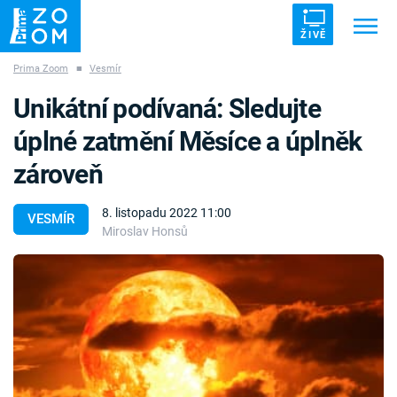
ŽIVĚ
Prima Zoom
■
Vesmír
Trendy:
ZRÁDCI
UFO
DRUHÁ SVĚTOVÁ VÁLKA
Unikátní podívaná: Sledujte
ZÁHADY
VETŘELCI DÁVNOVĚKU
úplné zatmění Měsíce a úplněk
zároveň
8. listopadu 2022 11:00
VESMÍR
Miroslav Honsů
Témata
Témata
Pořady
TV Program