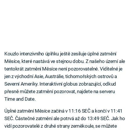
Kouzlo intenzivního úplňku ještě zesiluje úplné zatmění
Měsíce, které nastává ve stejnou dobu. Z našeho území ale
tentokrát zatmění Měsíce není pozorovatelné. Viditelné je
jen z východní Asie, Austrálie, tichomořských ostrovů a
Severní Ameriky. Interaktivní globus zobrazující, odkud
přesně můžete zatmění pozorovat, najdete na serveru
Time and Date.
Úplné zatmění Měsíce začíná v 11:16 SEČ a končí v 11:41
SEČ. Částečné zatmění ale potrvá až do 13:49 SEČ. Jak ho
vidí pozorovatelé z druhé strany zeměkoule, se můžete