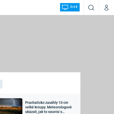
ŽIVĚ
Vyhledávání
Můj p
Prima+
ÁLKA
CNN Prima NEWS
Prima FRESH
Prima LIVING
LMY A
Prima Ženy
Prima LAJK
Prachaticko zasáhly 10 cm
osti
velké kroupy. Meteorologové
Sledujte nás
ukázali, jak to souvisí s