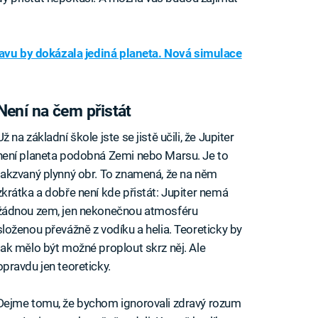
tavu by dokázala jediná planeta. Nová simulace
Není na čem přistát
Už na základní škole jste se jistě učili, že Jupiter
není planeta podobná Zemi nebo Marsu. Je to
takzvaný plynný obr. To znamená, že na něm
zkrátka a dobře není kde přistát: Jupiter nemá
žádnou zem, jen nekonečnou atmosféru
složenou převážně z vodíku a helia. Teoreticky by
tak mělo být možné proplout skrz něj. Ale
opravdu jen teoreticky.
Dejme tomu, že bychom ignorovali zdravý rozum