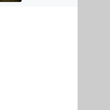
US
tornádem
RSUS
ZE A