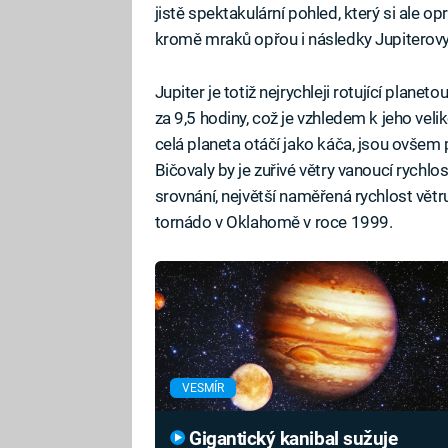
jistě spektakulární pohled, který si ale o
kromě mraků opřou i následky Jupiterovy
Jupiter je totiž nejrychleji rotující plane
za 9,5 hodiny, což je vzhledem k jeho vel
celá planeta otáčí jako káča, jsou ovše
Bičovaly by je zuřivé větry vanoucí rychlo
srovnání, největší naměřená rychlost větr
tornádo v Oklahomě v roce 1999.
VESMÍR
Gigantický kanibal sužuje