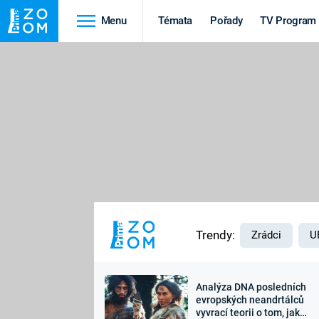
Menu
Témata
Pořady
TV Program
Cestování
Historie
HRADY A ZÁMKY
VIKINGOVÉ
HEDVÁBNÁ STEZKA
EPIDEMIE A
PANDEMIE
PŘÍRODA
STAROVĚKÝ EGYPT
Trendy:
Zrádci
U
Analýza DNA posledních
Druhá
Výročí
evropských neandrtálců
vyvrací teorii o tom, jak
světová válka