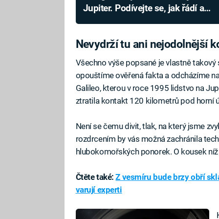
Jupiter. Podívejte se, jak řádí a
ovlivňuje celou planetu
Nevydrží tu ani nejodolnější k
Všechno výše popsané je vlastně takový sl
opouštíme ověřená fakta a odcházíme na
Galileo, kterou v roce 1995 lidstvo na Jup
ztratila kontakt 120 kilometrů pod horní 
Není se čemu divit, tlak, na který jsme zv
rozdrcením by vás možná zachránila tech
hlubokomořských ponorek. O kousek níž už
Čtěte také:
Z vesmíru bude brzy obří s
varují experti