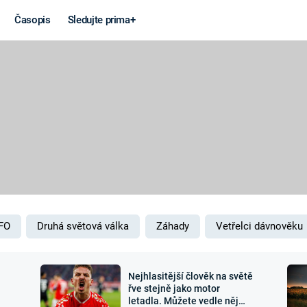
Časopis
Sledujte prima+
Věda a
Války
technika
STUDENÁ V
KORONAVIRUS
VÁLKA VE
VIETNAMU
VESMÍR
VÁLEČNÉ FI
MARS
SERIÁLY
FO
Druhá světová válka
Záhady
Vetřelci dávnověku
Nejhlasitější člověk na světě
Záhady a
Zajímav
řve stejně jako motor
letadla. Můžete vedle něj
konspirace