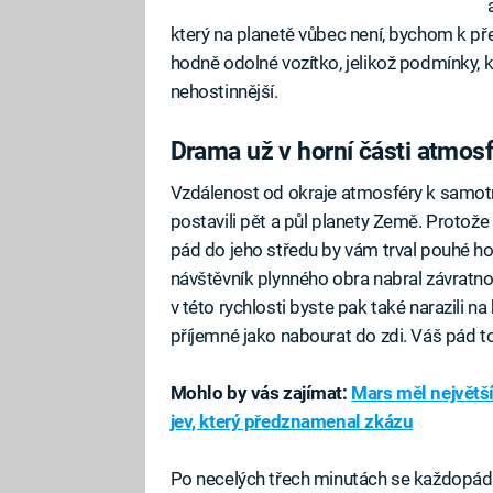
který na planetě vůbec není, bychom k pře
hodně odolné vozítko, jelikož podmínky, k
nehostinnější.
Drama už v horní části atmos
Vzdálenost od okraje atmosféry k samotné
postavili pět a půl planety Země. Protože
pád do jeho středu by vám trval pouhé h
návštěvník plynného obra nabral závratno
v této rychlosti byste pak také narazili na
příjemné jako nabourat do zdi. Váš pád to
Mohlo by vás zajímat:
Mars měl největš
jev, který předznamenal zkázu
Po necelých třech minutách se každopádn