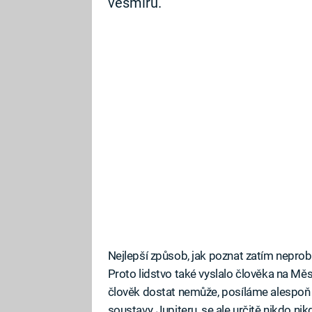
vesmíru.
Nejlepší způsob, jak poznat zatím neprob
Proto lidstvo také vyslalo člověka na Měs
člověk dostat nemůže, posíláme alespoň 
soustavy, Jupiteru, se ale určitě nikdo n