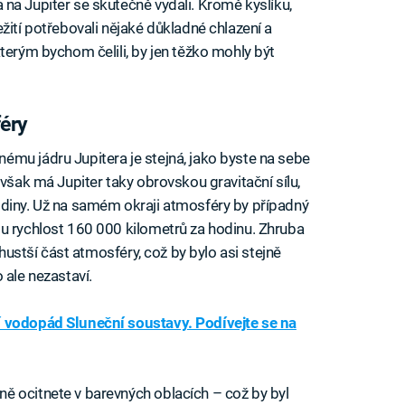
a na Jupiter se skutečně vydali. Kromě kyslíku,
žití potřebovali nějaké důkladné chlazení a
terým bychom čelili, by jen těžko mohly být
féry
mu jádru Jupitera je stejná, jako byste na sebe
 však má Jupiter taky obrovskou gravitační sílu,
odiny. Už na samém okraji atmosféry by případný
u rychlost 160 000 kilometrů za hodinu. Zhruba
 hustší část atmosféry, což by bylo asi stejně
 ale nezastaví.
í vodopád Sluneční soustavy. Podívejte se na
ě ocitnete v barevných oblacích – což by byl