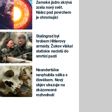
Zemské jádro skrývá
zcela nový svět.
Nález pod povrchem
je ohromující
Stalingrad byl
hrobem Hitlerovy
armády. Žukov vlákal
statisíce nacistů do
smrtící pasti
Neandertálce
nevyhubila válka s
člověkem. Nový
objev ukazuje na
zkázonosné
rozhodnutí