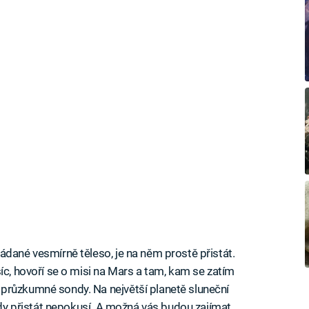
ádané vesmírně těleso, je na něm prostě přistát.
íc, hovoří se o misi na Mars a tam, kam se zatím
průzkumné sondy. Na největší planetě sluneční
ikdy přistát nepokusí. A možná vás budou zajímat