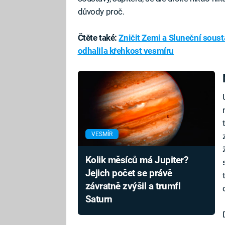
důvody proč.
Čtěte také:
Zničit Zemi a Sluneční sous
odhalila křehkost vesmíru
VESMÍR
Kolik měsíců má Jupiter?
Jejich počet se právě
závratně zvýšil a trumfl
Saturn