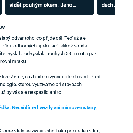
vidět pouhým okem. Jeho
dech. Nejdet
výjimečně jasné záření má dva
historie neso
důvody
ov
abý odvar toho, co přijde dál. Teď už ale
 půdu odborných spekulací, jelikož sonda
iter vyslalo, odvysílala pouhých 58 minut a pak
úrovní mraků.
yklí ze Země, na Jupiteru vynásobte stokrát. Před
nologie, kterou využíváme při stavbách
 by vás ale nespasilo ani to.
kládka. Neuvidíme hvězdy ani mimozemšťany,
Kromě stále se zvyšujícího tlaku počítejte i s tím,