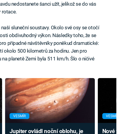
pravdu nedostanete šanci užít, jelikož se do vás
 rotace.
tou naší sluneční soustavy. Okolo své osy se otočí
ikosti obdivuhodný výkon. Následky toho, že se
m pro případné návštěvníky poněkud dramatické:
stí okolo 500 kilometrů za hodinu. Jen pro
u na planetě Zemi byla 511 km/h. Šlo o ničivé
VESMÍR
VESMÍR
Jupiter ovládl noční oblohu, je
Nové fotky Ju