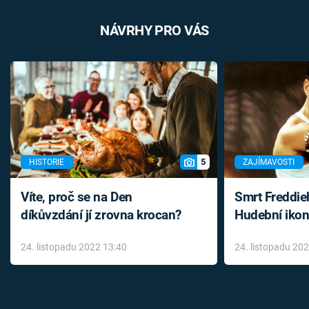
NÁVRHY PRO VÁS
5
HISTORIE
ZAJÍMAVOSTI
Víte, proč se na Den
Smrt Freddie
díkůvzdání jí zrovna krocan?
Hudební ikon
až do konce 
24. listopadu 2022 13:40
24. listopadu 20
léky