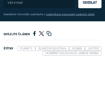
ODESLAT
Odesláním formuláře souhlasíte s
podmínkami zpracování osobních údajů
SDÍLEJTE ČLÁNEK
ŠTÍTKY
PLANETY
SLUNEČNÍ SOUSTAVA
VESMÍR
JUPITER
VESMÍRNÝ DALEKOHLED JAMESE WEBBA