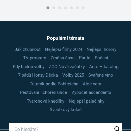
Populární témata
Jak zhubnout
Nejlepší filmy 2024
Nejlepší horory
TV program
Změna času
Partie
Počasí
Kdy budou volby
ZOO Nové začátky
Auto – katalog
7 pádů Honzy Dědka
Volby 2025
Svařené víno
Tatarák podle Pohlreicha
Aloe vera
Pěstování lichořeřišnice
Výpočet ascendentu
Tvarohové knedlíky
Nejlepší palačinky
Švestkový koláč