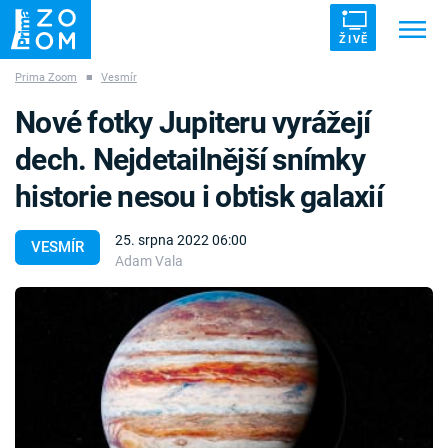
ŽIVĚ
Prima Zoom
■
Vesmír
Trendy:
ZRÁDCI
UFO
DRUHÁ SVĚTOVÁ VÁLKA
Nové fotky Jupiteru vyrážejí
ZÁHADY
VETŘELCI DÁVNOVĚKU
dech. Nejdetailnější snímky
historie nesou i obtisk galaxií
25. srpna 2022 06:00
VESMÍR
Adam Vala
Témata
Témata
Pořady
TV Program