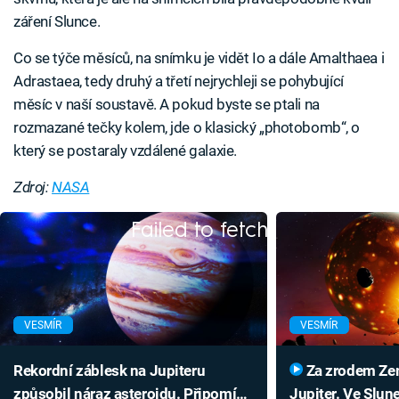
záření Slunce.
Co se týče měsíců, na snímku je vidět Io a dále Amalthaea i
Adrastaea, tedy druhý a třetí nejrychleji se pohybující
měsíc v naší soustavě. A pokud byste se ptali na
rozmazané tečky kolem, jde o klasický „photobomb“, o
který se postaraly vzdálené galaxie.
Zdroj:
NASA
Failed to fetch
VESMÍR
VESMÍR
Rekordní záblesk na Jupiteru
Za zrodem Země může být
způsobil náraz asteroidu. Připomíná
Jupiter. Ve Slun