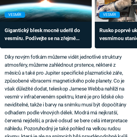
VESMÍR
VESMÍR
Gigantický blesk mocně udeřil do
Rusko poprvé u
vesmíru. Podívejte se na zřejmě
vesmírnou stani
nejsilnější výboj dějin
plnit i vojenské 
akce?
Díky novým fotkám můžeme vidět jednotlivé struktury
atmosféry, můžeme zahlédnout prstence, některé z
měsíců a také pro Jupiter specifické plazmatické záře,
způsobené vibracemi magnetického pole planety. Co je
však důležité dodat, teleskop Jamese Webba nahlíží na
vesmír v infračerveném spektru, které je pro lidské oko
neviditelné, takže i barvy na snímku musí být dopočítány
odhadem podle vlnových délek. Modrá má nejkratší,
červená nejdelší, a právě odsud se bere celá interpretace
náhledu. Pozoruhodný je také pohled na velkou rudou
skvrnu, která je ale na snímcích bílá pravděpodobně kvůli