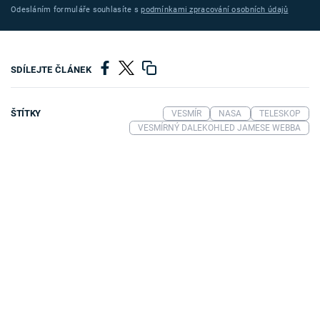
Odesláním formuláře souhlasíte s
podmínkami zpracování osobních údajů
SDÍLEJTE ČLÁNEK
ŠTÍTKY
VESMÍR
NASA
TELESKOP
VESMÍRNÝ DALEKOHLED JAMESE WEBBA