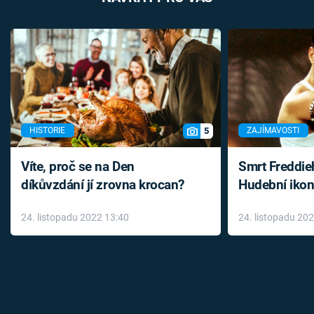
5
HISTORIE
ZAJÍMAVOSTI
Víte, proč se na Den
Smrt Freddie
díkůvzdání jí zrovna krocan?
Hudební ikon
až do konce 
24. listopadu 2022 13:40
24. listopadu 20
léky