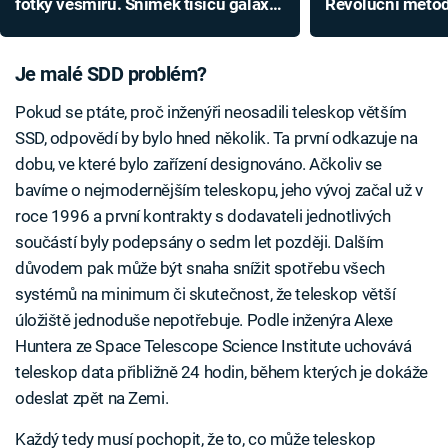
fotky vesmíru. Snímek tisíců galaxií
Revoluční metoda
je jen začátek
dostatek energi
Je malé SDD problém?
Pokud se ptáte, proč inženýři neosadili teleskop větším
SSD, odpovědí by bylo hned několik. Ta první odkazuje na
dobu, ve které bylo zařízení designováno. Ačkoliv se
bavíme o nejmodernějším teleskopu, jeho vývoj začal už v
roce 1996 a první kontrakty s dodavateli jednotlivých
součástí byly podepsány o sedm let později. Dalším
důvodem pak může být snaha snížit spotřebu všech
systémů na minimum či skutečnost, že teleskop větší
úložiště jednoduše nepotřebuje. Podle inženýra Alexe
Huntera ze Space Telescope Science Institute uchovává
teleskop data přibližně 24 hodin, během kterých je dokáže
odeslat zpět na Zemi.
Každý tedy musí pochopit, že to, co může teleskop