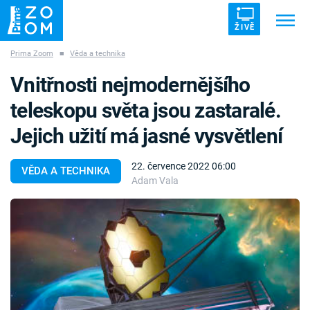
ŽIVĚ
Prima Zoom
■
Věda a technika
Trendy:
ZRÁDCI
UFO
DRUHÁ SVĚTOVÁ VÁLKA
Vnitřnosti nejmodernějšího
ZÁHADY
VETŘELCI DÁVNOVĚKU
teleskopu světa jsou zastaralé.
Jejich užití má jasné vysvětlení
22. července 2022 06:00
VĚDA A TECHNIKA
Adam Vala
Témata
Témata
Pořady
TV Program