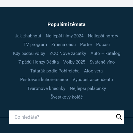
Populární témata
Jak zhubnout
Nejlepší filmy 2024
Nejlepší horory
TV program
Změna času
Partie
Počasí
Kdy budou volby
ZOO Nové začátky
Auto – katalog
7 pádů Honzy Dědka
Volby 2025
Svařené víno
Tatarák podle Pohlreicha
Aloe vera
Pěstování lichořeřišnice
Výpočet ascendentu
Tvarohové knedlíky
Nejlepší palačinky
Švestkový koláč