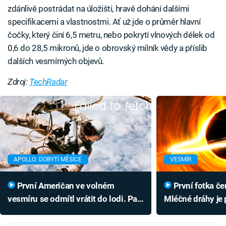
zdánlivě postrádat na úložišti, hravě dohání dalšími
specifikacemi a vlastnostmi. Ať už jde o průměr hlavní
čočky, který činí 6,5 metru, nebo pokrytí vlnových délek od
0,6 do 28,5 mikronů, jde o obrovský milník vědy a příslib
dalších vesmírných objevů.
Zdroj:
TechRadar
Failed to fetch
APOLLO: DOBYTÍ MĚSÍCE
VESMÍR
První Američan ve volném
První fotka černé díry uvnitř
vesmíru se odmítl vrátit do lodi. Pak
Mléčné dráhy je 
si ho pletli s černochem
bylo neskutečně 