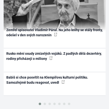
Zemřel spisovatel Vladimír Páral. Na jeho knihy se stály fronty,
odešel v den svých narozenin
Rusko mění osudy zmizelých vojáků. Z padlých dělá dezertéry,
rodiny přicházejí o miliony
Babiš si chce posvítit na Klempířovu kulturní politiku.
Samozřejmě budu reagovat, uvedl