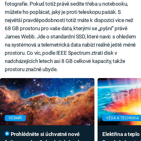
fotografie. Pokud totiž právě sedíte třeba u notebooku,
můžete ho poplácat, jaký je proti teleskopu pašák. S
největší pravděpodobností totiž máte k dispozici více než
68 GB prostoru pro vaše data, kterými se „pyšní“ právě
James Webb. Jde o standardní SSD, které navíc s ohledem
na systémová a telemetrická data nabízí reálně ještě méně
prostoru. Co víc, podle IEEE Spectrum ztratí disk v
nadcházejících letech asi 8 GB celkové kapacity, takže
prostoru značně ubyde.
VESMÍR
VĚDA A TECHNIKA
Prohlédněte si úchvatné nové
Elektřina a teplo