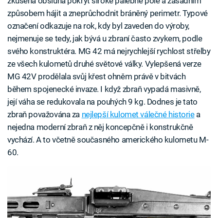
zkušená obsluha pokrýt široké palebné pole a zásadním
způsobem hájit a zneprůchodnit bráněný perimetr. Typové
označení odkazuje na rok, kdy byl zaveden do výroby,
nejmenuje se tedy, jak bývá u zbraní často zvykem, podle
svého konstruktéra. MG 42 má nejrychlejší rychlost střelby
ze všech kulometů druhé světové války. Vylepšená verze
MG 42V prodělala svůj křest ohněm právě v bitvách
během spojenecké invaze. I když zbraň vypadá masivně,
její váha se redukovala na pouhých 9 kg. Dodnes je tato
zbraň považována za
nejlepší kulomet válečné historie
a
nejedna moderní zbraň z něj koncepčně i konstrukčně
vychází. A to včetně současného amerického kulometu M-
60.