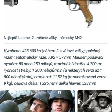
Nejlepší kulomet 2. světové války - německý M42
Vyrobeno: 423 600 ks (během 2. světové války); palebný
režim: automatický; ráže: 7,92 × 57 mm Mauser; podávací
systém: 50 nebo 250 nábojů; maximální dostřel: 4 700 m;
rychlost střelby: 1 200 nábojů/min (u některých verzí až 1
800 nábojů/min); hmotnost: 11,57 kg (modernizovaná verze
9 kg); celková délka: 1 225 mm; délka hlavně: 533 mm