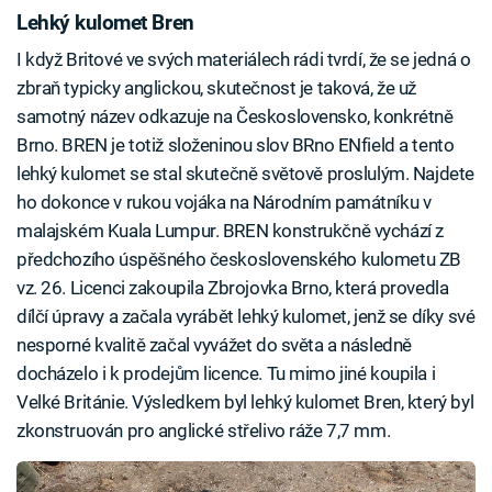
Lehký kulomet Bren
I když Britové ve svých materiálech rádi tvrdí, že se jedná o
zbraň typicky anglickou, skutečnost je taková, že už
samotný název odkazuje na Československo, konkrétně
Brno. BREN je totiž složeninou slov BRno ENfield a tento
lehký kulomet se stal skutečně světově proslulým. Najdete
ho dokonce v rukou vojáka na Národním památníku v
malajském Kuala Lumpur. BREN konstrukčně vychází z
předchozího úspěšného československého kulometu ZB
vz. 26. Licenci zakoupila Zbrojovka Brno, která provedla
dílčí úpravy a začala vyrábět lehký kulomet, jenž se díky své
nesporné kvalitě začal vyvážet do světa a následně
docházelo i k prodejům licence. Tu mimo jiné koupila i
Velké Británie. Výsledkem byl lehký kulomet Bren, který byl
zkonstruován pro anglické střelivo ráže 7,7 mm.