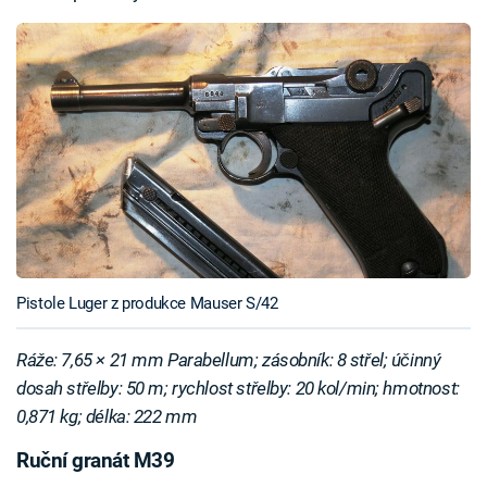
Pistole Luger z produkce Mauser S/42
Ráže: 7,65 × 21 mm Parabellum; zásobník: 8 střel; účinný
dosah střelby: 50 m; rychlost střelby: 20 kol/min; hmotnost:
0,871 kg; délka: 222 mm
Ruční granát M39