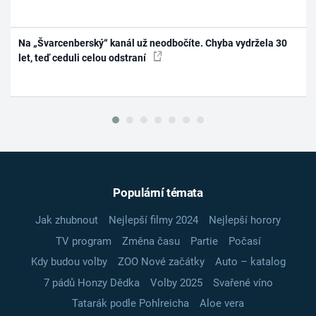
Na „Švarcenberský“ kanál už neodbočíte. Chyba vydržela 30
let, teď ceduli celou odstraní
Populární témata
Jak zhubnout
Nejlepší filmy 2024
Nejlepší horory
TV program
Změna času
Partie
Počasí
Kdy budou volby
ZOO Nové začátky
Auto – katalog
7 pádů Honzy Dědka
Volby 2025
Svařené víno
Tatarák podle Pohlreicha
Aloe vera