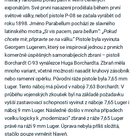
exponátům. Své první nasazení prodělala během první
světové války, neboť pistole P-08 se začala vyrábět od
roku 1898. Jméno Parabellum pochází ze slavného
latinského motta „
Si vis pacem, para bellum
“
: „Pokud
chcete mír, připravte se na válku
.“ Pistole byla vyvinuta
Georgem Lugerem, který se inspiroval jednou z prvních
komerčně úspěšných samonabíjecích zbraní – pistolí
Borchardt C-93 vynálezce Huga Borchardta. Zbraň měla
mnoho variant, včetně možnosti nasadit kruhový zásobník
nebo ramenní opěrku. Původní ráže pistole byla 7,65 mm
Luger. Tento náboj má původ v náboji 7,63 Borchardt. V
průběhu vojenských zkoušek byl na základě požadavku
vyšší zastavovací schopnosti vyvinut z náboje 7,65 Luger i
náboj 9 mm Luger. Následně došlo v mnoha případech
vcelku logicky k „modernizaci“ zbraně z ráže 7,65 Luger
právě na ráži 9 mm Luger. Úprava nebyla příliš složitá,
stačilo pouze vyměnit hlaveň.