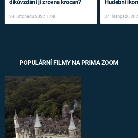
díkůvzdání jí zrovna krocan?
Hudební ikon
až do konce 
24. listopadu 2022 13:40
24. listopadu 20
léky
POPULÁRNÍ FILMY NA PRIMA ZOOM