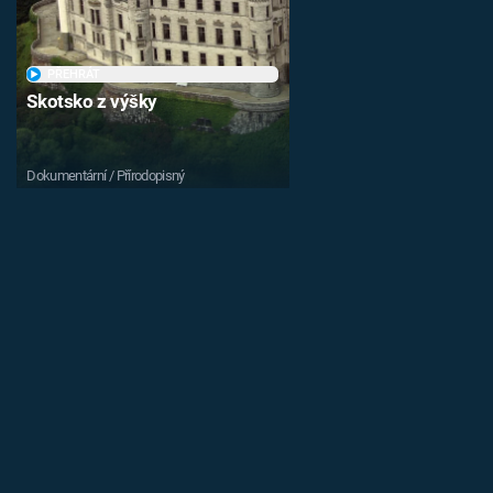
PŘEHRÁT
Skotsko z výšky
Dokumentární / Přírodopisný