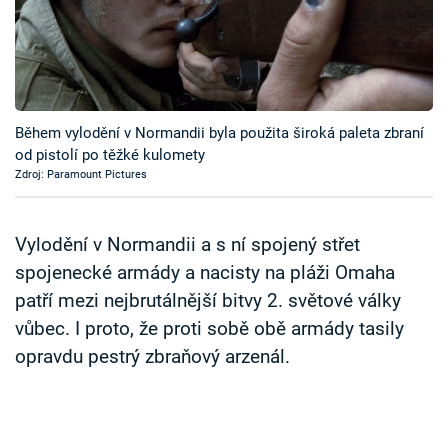
Časopis
Sledujte prima+
Přihlášení
Během vylodění v Normandii byla použita široká paleta zbraní
od pistolí po těžké kulomety
Zdroj: Paramount Pictures
Sledujte nás
Vylodění v Normandii a s ní spojený střet
spojenecké armády a nacisty na pláži Omaha
patří mezi nejbrutálnější bitvy 2. světové války
vůbec. I proto, že proti sobě obě armády tasily
opravdu pestrý zbraňový arzenál.