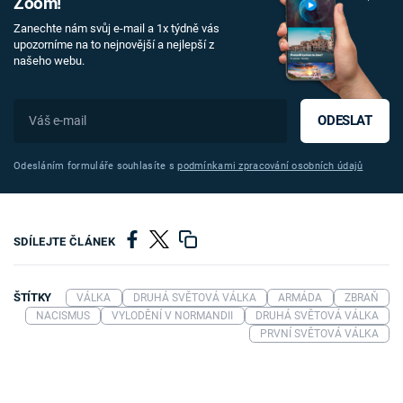
Zoom!
Zanechte nám svůj e-mail a 1x týdně vás
upozorníme na to nejnovější a nejlepší z
našeho webu.
ODESLAT
Odesláním formuláře souhlasíte s
podmínkami zpracování osobních údajů
SDÍLEJTE ČLÁNEK
ŠTÍTKY
VÁLKA
DRUHÁ SVĚTOVÁ VÁLKA
ARMÁDA
ZBRAŇ
NACISMUS
VYLODĚNÍ V NORMANDII
DRUHÁ SVĚTOVÁ VÁLKA
PRVNÍ SVĚTOVÁ VÁLKA