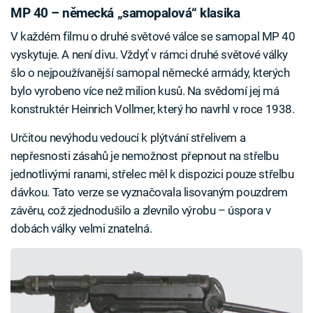
MP 40 – německá „samopalová“ klasika
V každém filmu o druhé světové válce se samopal MP 40
vyskytuje. A není divu. Vždyť v rámci druhé světové války
šlo o nejpoužívanější samopal německé armády, kterých
bylo vyrobeno více než milion kusů. Na svědomí jej má
konstruktér Heinrich Vollmer, který ho navrhl v roce 1938.
Určitou nevýhodu vedoucí k plýtvání střelivem a
nepřesnosti zásahů je nemožnost přepnout na střelbu
jednotlivými ranami, střelec měl k dispozici pouze střelbu
dávkou. Tato verze se vyznačovala lisovaným pouzdrem
závěru, což zjednodušilo a zlevnilo výrobu – úspora v
dobách války velmi znatelná.