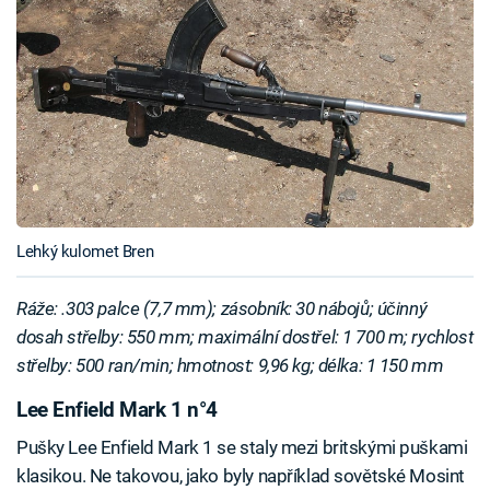
Lehký kulomet Bren
Ráže: .303 palce (7,7 mm); zásobník: 30 nábojů; účinný
dosah střelby: 550 mm; maximální dostřel: 1 700 m; rychlost
střelby: 500 ran/min; hmotnost: 9,96 kg; délka: 1 150 mm
Lee Enfield Mark 1 n°4
Pušky Lee Enfield Mark 1 se staly mezi britskými puškami
klasikou. Ne takovou, jako byly například sovětské Mosint