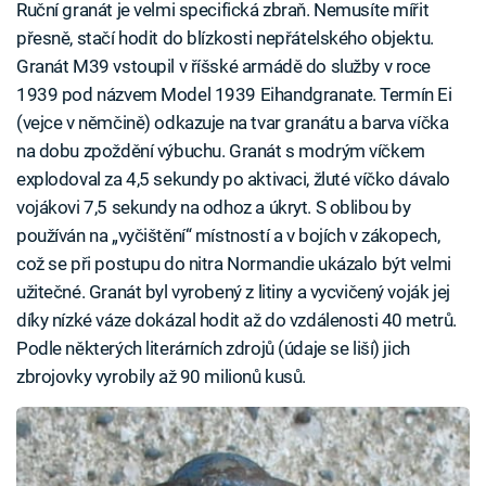
Ruční granát je velmi specifická zbraň. Nemusíte mířit
přesně, stačí hodit do blízkosti nepřátelského objektu.
Granát M39 vstoupil v říšské armádě do služby v roce
1939 pod názvem Model 1939 Eihandgranate. Termín Ei
(vejce v němčině) odkazuje na tvar granátu a barva víčka
na dobu zpoždění výbuchu. Granát s modrým víčkem
explodoval za 4,5 sekundy po aktivaci, žluté víčko dávalo
vojákovi 7,5 sekundy na odhoz a úkryt. S oblibou by
používán na „vyčištění“ místností a v bojích v zákopech,
což se při postupu do nitra Normandie ukázalo být velmi
užitečné. Granát byl vyrobený z litiny a vycvičený voják jej
díky nízké váze dokázal hodit až do vzdálenosti 40 metrů.
Podle některých literárních zdrojů (údaje se liší) jich
zbrojovky vyrobily až 90 milionů kusů.