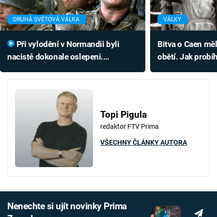
DRUHÁ SVĚTOVÁ VÁLKA
VÁLKY
Při vylodění v Normandii byli
Bitva o Caen měl
nacisté dokonale oslepeni.
obětí. Jak probíh
Podívejte se na lest spojenců
vylodění v Norm
Topi Pigula
redaktor FTV Prima
VŠECHNY ČLÁNKY AUTORA
Nenechte si ujít novinky Prima