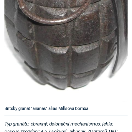
Britský granát "ananas" alias Millsova bomba
Typ granátu: obranný; detonační mechanismus: jehla;
časové zpoždění: 4 a 7 sekund; výbušný: 70 gramů TNT;