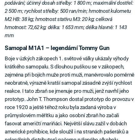
podávání; účinný dosah střelby: 1 800 m; maximální dostřel:
2 500 m; rychlost střelby: 500 ran/min; hmotnost kulometu
M2 HB: 38 kg; hmotnost stativu M3: 20 kg; celková
hmotnost: 72,62 kg; délka: 1 653 mm; délka hlavně: 1 143
mm
Samopal M1A1 – legendární Tommy Gun
Boje v úzkých zákopech 1. světové války ukázaly výhody
krátkého samopalu. S dlouhou puškou se v zákopech,
zejména při bojích muže proti muži, manévrovalo poměrně
neobratně, výrazně kratší samopal zásadně zvýší rychlost
reakce. I tato zbraň se jmenuje pro muži, jenž navrhl jeho
prototyp. John T. Thompson dostal prototyp do provozu v
roce 1920 a ještě téhož roku byla zadaná výroba v
průmyslovém měřítku a jako osobní zbraň ho začali
fasovat američtí mariňáci. Největší slávu zažil v dobách
americké prohibice, kde sloužil i na stranách pašeráků a
nelegálních distributorů načerno páleného alkoholu.