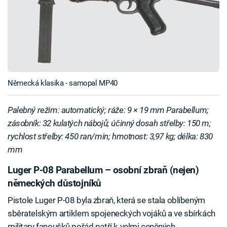
Německá klasika - samopal MP40
Palebný režim: automatický; ráže: 9 × 19 mm Parabellum;
zásobník: 32 kulatých nábojů; účinný dosah střelby: 150 m;
rychlost střelby: 450 ran/min; hmotnost: 3,97 kg; délka: 830
mm
Luger P-08 Parabellum – osobní zbraň (nejen)
německých důstojníků
Pistole Luger P-08 byla zbraň, která se stala oblíbeným
sběratelským artiklem spojeneckých vojáků a ve sbírkách
military fanoušků pořád patří k velmi ceněných