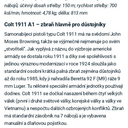
nábojů; účinný dosah střelby: 150 m; rychlost střelby: 700
kol/min; hmotnost: 4,78 kg; délka: 813 mm
Colt 1911 A1 – zbraň hlavně pro důstojníky
Samonabíjecí pistoli typu Colt 1911 má na svědomí John
Moses Browning, takže se výjimečně nejmenuje po svém
„stvořiteli“. Jak vyplývá z názvu, do výzbroje americké
armády se dostala roku 1911 a díky své spolehlivosti s
jedinou výraznou modernizací v roce 1924 sloužila jako
standardní osobní krátká palná zbraň zejména důstojníků
až do roku 1985, kdy ji nahradila Beretta 92 F (M9) ráže 9
mm Luger. Tu některé speciální armádní jednotky používají
dodnes. Colt 1911 se dočkal nasazení během čtyř velkých
válek (první i druhé světové války, korejské války a války ve
Vietnamu) a nespočtu dalších ozbrojených konfliktů. Zbraň
má standardní zásobník na 7 nábojů a je vybavena
manuální a dlaňovou pojistkou.