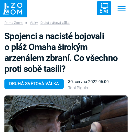
ŽIVĚ
Prima Zoom
■
Války
Druhá světová válka
Trendy:
ZRÁDCI
UFO
DRUHÁ SVĚTOVÁ VÁLKA
Spojenci a nacisté bojovali
ZÁHADY
VETŘELCI DÁVNOVĚKU
o pláž Omaha širokým
arzenálem zbraní. Co všechno
proti sobě tasili?
Témata
30. června 2022 06:00
DRUHÁ SVĚTOVÁ VÁLKA
Topi Pigula
Témata
Pořady
TV Program