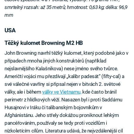
smrtelný rozsah: až 35 metrů; hmotnost: 0,63 kg; délka: 96,9
mm
USA
Těžký kulomet Browning M2 HB
John Browning navrhl těžký kulomet, který podobně jako v
případech mnoha jiných konstruktérů (například
nejslavnějšího Kalašnikova) nese jméno svého tvůrce.
Američtí vojáci mu přezdívají „kalibr padesát“ (fifty-cal) a
své válečné vavříny si připsal nejen v bitvách 2. světové
války, ale i během
války ve Vietnamu,
kde často bránil
perimetr z hlídkových věží. Nasazen byl i proti Saddámu
Husajnovi v Iráku či talibanským bojovníkům v
Afghánistánu. Jeho střely dokážou proniknout lehkým
pancéřováním, používaly se tedy proti vozidlům i
nízkoletícím cílům. Literatura udává, že nejvzdálenější cíl