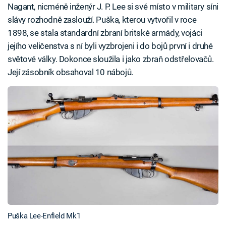
Nagant, nicméně inženýr J. P. Lee si své místo v military síni
slávy rozhodně zaslouží. Puška, kterou vytvořil v roce
1898, se stala standardní zbraní britské armády, vojáci
jejího veličenstva s ní byli vyzbrojeni i do bojů první i druhé
světové války. Dokonce sloužila i jako zbraň odstřelovačů.
Její zásobník obsahoval 10 nábojů.
Puška Lee-Enfield Mk1