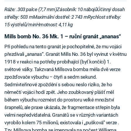
Ráže: .303 palce (7,7 mm)Zásobník: 10 nábojůÚčinný dosah
střelby: 503 mMaximální dostřel: 2 743 mRychlost střelby:
15 výstřelů/minHmotnost: 4,11 kg
Mills bomb No. 36 Mk. 1 – ruční granát „ananas“
Při pohledu na tento granát je pochopitelné, že mu vojáci
přezdívali „ananas“. Granát Mills No. 36 byl vyvinut v květnu
1918 v reakci na potřeby probíhající (byť končící) 1.
světové války. Takzvaná Millsova bomba měla dvě verze
zpožďovače výbuchu – čtyři a sedm sekund.
Sedmivteřinové zpoždění s sebou neslo riziko, že ho
němečtí vojáci hodí zpět. Jeho zoubkovaný plášť měl
během výbuchu rozmést do prostoru velké množství
šrapnelů, ale praxe ukázala, že fragmentace střepin byla
velmi nepředvídatelná. Granátů se v různých variantách
vyrobilo kolem 75 milionů, existovala i „pušková“ verze .
Tzv. Millsova bomba se jmenovala na počest Williama