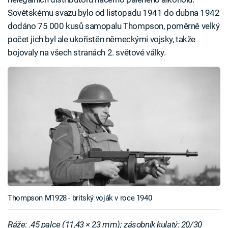
Sovětskému svazu bylo od listopadu 1941 do dubna 1942
dodáno 75 000 kusů samopalu Thompson, poměrně velký
počet jich byl ale ukořistěn německými vojsky, takže
bojovaly na všech stranách 2. světové války.
Thompson M1928 - britský voják v roce 1940
Ráže: .45 palce (11,43 × 23 mm); zásobník kulatý: 20/30