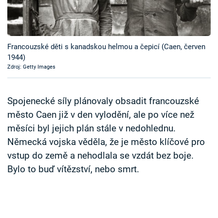
Časopis
Sledujte prima+
Francouzské děti s kanadskou helmou a čepicí (Caen, červen
1944)
Přihlášení
Zdroj: Getty Images
Sledujte nás
Spojenecké síly plánovaly obsadit francouzské
město Caen již v den vylodění, ale po více než
měsíci byl jejich plán stále v nedohlednu.
Německá vojska věděla, že je město klíčové pro
vstup do země a nehodlala se vzdát bez boje.
Bylo to buď vítězství, nebo smrt.