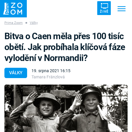
ŽIVĚ
Prima Zoom
■
Války
Trendy:
ZRÁDCI
UFO
DRUHÁ SVĚTOVÁ VÁLKA
Bitva o Caen měla přes 100 tisíc
ZÁHADY
VETŘELCI DÁVNOVĚKU
obětí. Jak probíhala klíčová fáze
vylodění v Normandii?
19. srpna 2021 16:15
VÁLKY
Tamara Fränzlová
Témata
Témata
Pořady
TV Program