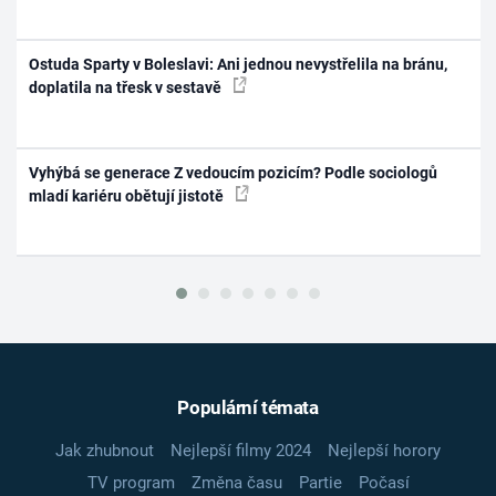
Ostuda Sparty v Boleslavi: Ani jednou nevystřelila na bránu,
doplatila na třesk v sestavě
Vyhýbá se generace Z vedoucím pozicím? Podle sociologů
mladí kariéru obětují jistotě
Populární témata
Jak zhubnout
Nejlepší filmy 2024
Nejlepší horory
TV program
Změna času
Partie
Počasí