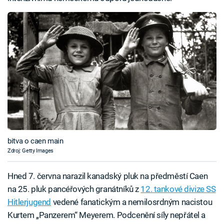
bitva o caen main
Zdroj: Getty Images
Hned 7. června narazil kanadský pluk na předměstí Caen
na 25. pluk pancéřových granátníků z
12. tankové divize SS
Hitlerjugend
vedené fanatickým a nemilosrdným nacistou
Kurtem „Panzerem“ Meyerem. Podcenění síly nepřátel a