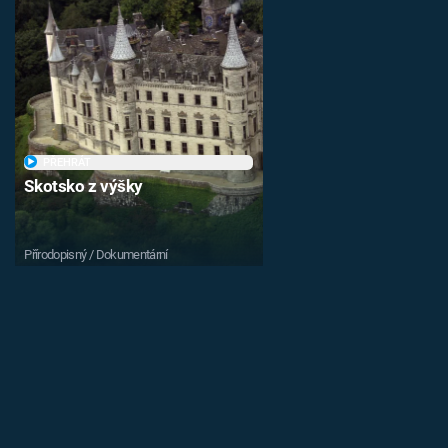
PŘEHRÁT
Skotsko z výšky
Přírodopisný / Dokumentární