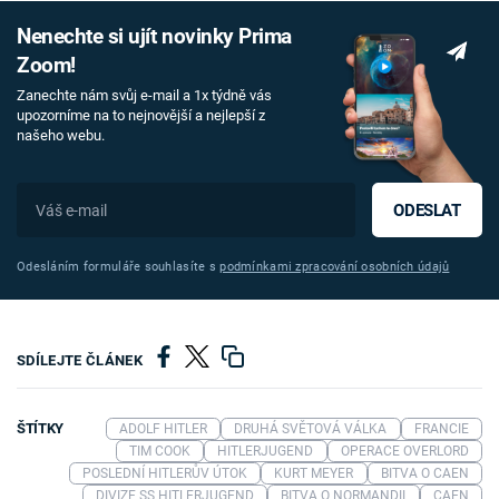
Nenechte si ujít novinky Prima
Zoom!
Zanechte nám svůj e-mail a 1x týdně vás
upozorníme na to nejnovější a nejlepší z
našeho webu.
ODESLAT
Odesláním formuláře souhlasíte s
podmínkami zpracování osobních údajů
SDÍLEJTE ČLÁNEK
ŠTÍTKY
ADOLF HITLER
DRUHÁ SVĚTOVÁ VÁLKA
FRANCIE
TIM COOK
HITLERJUGEND
OPERACE OVERLORD
POSLEDNÍ HITLERŮV ÚTOK
KURT MEYER
BITVA O CAEN
DIVIZE SS HITLERJUGEND
BITVA O NORMANDII
CAEN