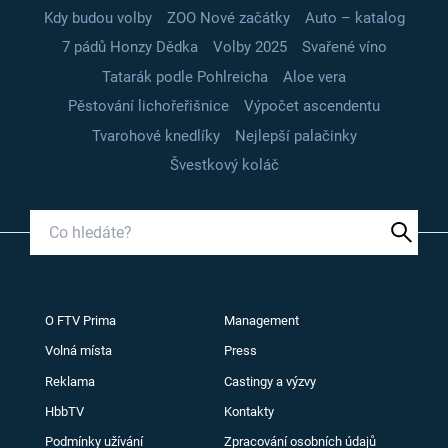
Kdy budou volby
ZOO Nové začátky
Auto – katalog
7 pádů Honzy Dědka
Volby 2025
Svařené víno
Tatarák podle Pohlreicha
Aloe vera
Pěstování lichořeřišnice
Výpočet ascendentu
Tvarohové knedlíky
Nejlepší palačinky
Švestkový koláč
O FTV Prima
Management
Volná místa
Press
Reklama
Castingy a výzvy
HbbTV
Kontakty
Podmínky užívání
Zpracování osobních údajů