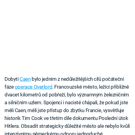
Dobytí
Caen
bylo jedním z nedůležitějších cílů počáteční
fáze
operace Overlord
. Francouzské město, ležící přibližně
dvacet kilometrů od pobřeží, bylo významným železničním
a silničním uzlem. Spojenci i nacisté chápali, že pokud jste
měli Caen, měli jste přístup do zbytku Francie, vysvětluje
historik Tim Cook ve třetím díle dokumentu Poslední útok
Hitlera. Obsadit strategicky důležité město ale nebylo kvůli
intenzivnímu německému odporu jednoduché.