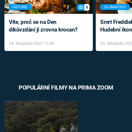
5
HISTORIE
ZAJÍMAVOSTI
Víte, proč se na Den
Smrt Freddie
díkůvzdání jí zrovna krocan?
Hudební ikon
až do konce 
24. listopadu 2022 13:40
24. listopadu 20
léky
POPULÁRNÍ FILMY NA PRIMA ZOOM