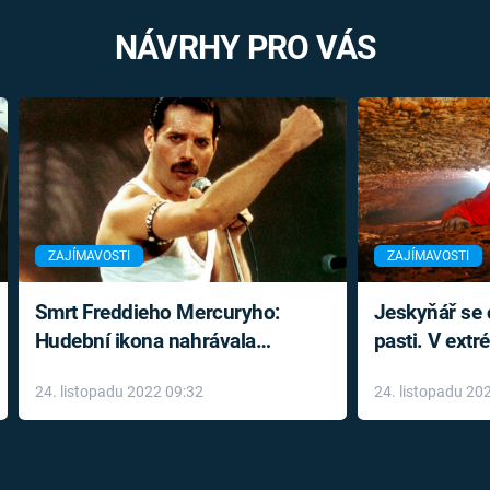
NÁVRHY PRO VÁS
ZAJÍMAVOSTI
ZAJÍMAVOSTI
Smrt Freddieho Mercuryho:
Jeskyňář se c
Hudební ikona nahrávala
pasti. V ext
až do konce života a odmítala
prožil noční
24. listopadu 2022 09:32
24. listopadu 20
léky
klaustrofobi