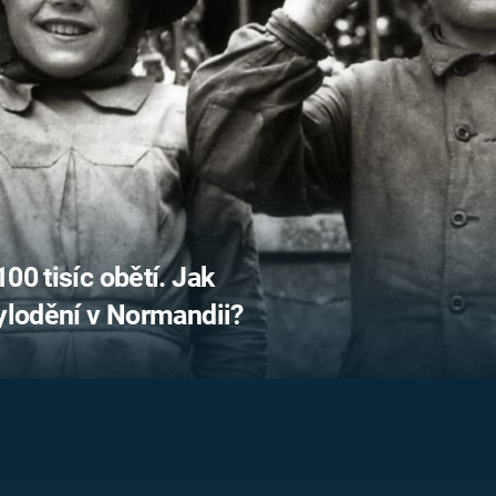
FILMY VERS
REALITA
UFO A
MIMOZEMŠŤANÉ
HORORY VE
REALITA
UTAJENÉ PŘÍBĚHY
ČESKÝCH DĚJIN
OPTICKÉ ILU
KLAMY
ALTERNATIVNÍ
HISTORIE
00 tisíc obětí. Jak
vylodění v Normandii?