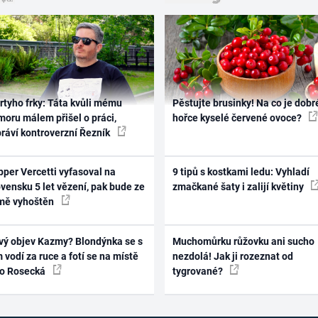
rtyho frky: Táta kvůli mému
Pěstujte brusinky! Na co je dobr
oru málem přišel o práci,
hořce kyselé červené ovoce?
práví kontroverzní Řezník
per Vercetti vyfasoval na
9 tipů s kostkami ledu: Vyhladí
vensku 5 let vězení, pak bude ze
zmačkané šaty i zalijí květiny
mě vyhoštěn
vý objev Kazmy? Blondýnka se s
Muchomůrku růžovku ani sucho
 vodí za ruce a fotí se na místě
nezdolá! Jak ji rozeznat od
ko Rosecká
tygrované?