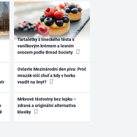
Tartaletky z lineckého těsta s
vanilkovým krémem a lesním
ovocem podle Bread Society
Oslavte Mezinárodní den piva: Proč
mrazák ničí chuť a kdy v horku
atr
vsadit na šnyt?
Mrkvové těstoviny bez lepku –
o
zdravá a originální alternativa
ně
klasiky