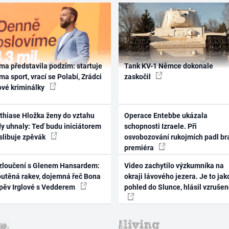
ma představila podzim: startuje
Tank KV-1 Němce dokonale
ma sport, vrací se Polabí, Zrádci
zaskočil
ové kriminálky
thiase Hložka ženy do vztahu
Operace Entebbe ukázala
dy uhnaly: Teď budu iniciátorem
schopnosti Izraele. Při
 slibuje zpěvák
osvobozování rukojmích padl br
premiéra
zloučení s Glenem Hansardem:
Video zachytilo výzkumníka na
outěná rakev, dojemná řeč Bona
okraji lávového jezera. Je to jak
zpěv Irglové s Vedderem
pohled do Slunce, hlásil vzruše