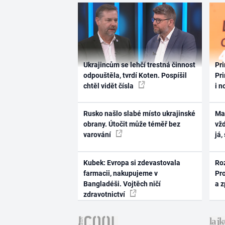
Ukrajincům se lehčí trestná činnost
Pri
odpouštěla, tvrdí Koten. Pospíšil
Pri
chtěl vidět čísla
i n
Rusko našlo slabé místo ukrajinské
Ma
obrany. Útočit může téměř bez
vž
varování
já,
Kubek: Evropa si zdevastovala
Ro
farmacii, nakupujeme v
Pr
Bangladéši. Vojtěch ničí
a 
zdravotnictví