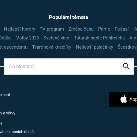
Populární témata
Nejlepší horory
TV program
Změna času
Partie
Počasí
K
Dědka
Volby 2025
Svařené víno
Tatarák podle Pohlreicha
Alo
t ascendentu
Tvarohové knedlíky
Nejlepší palačinky
Švestkov
ement
App
y a výzvy
ty
vání osobních údajů