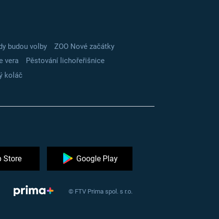
dy budou volby
ZOO Nové začátky
e vera
Pěstování lichořeřišnice
ý koláč
 Store
Google Play
© FTV Prima spol. s r.o.