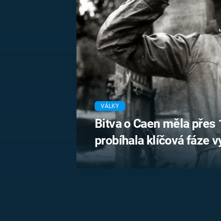
MARIE TEREZIE
ADOLF HITLER
NAPOLEON
BONAPARTE
ATENTÁT NA
REINHARDA
BRITSKÁ
HEYDRICHA
KRÁLOVSKÁ
RODINA
PRVNÍ SVĚTOVÁ
VÁLKA
VÁLKY
Bitva o Caen měla přes 1
probíhala klíčová fáze 