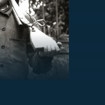
US
RSUS
ZE A