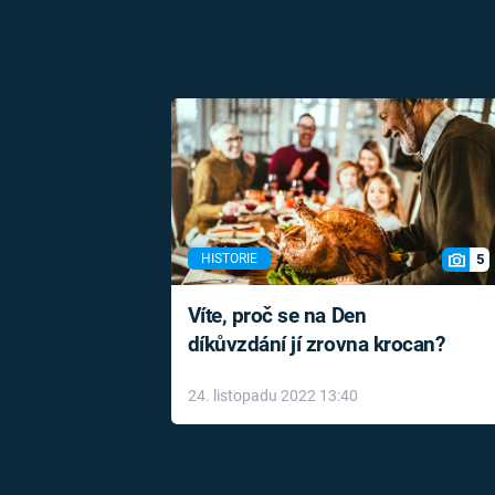
5
HISTORIE
Víte, proč se na Den
díkůvzdání jí zrovna krocan?
24. listopadu 2022 13:40