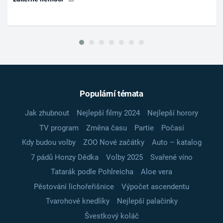
Populární témata
Jak zhubnout
Nejlepší filmy 2024
Nejlepší horory
TV program
Změna času
Partie
Počasí
Kdy budou volby
ZOO Nové začátky
Auto – katalog
7 pádů Honzy Dědka
Volby 2025
Svařené víno
Tatarák podle Pohlreicha
Aloe vera
Pěstování lichořeřišnice
Výpočet ascendentu
Tvarohové knedlíky
Nejlepší palačinky
Švestkový koláč