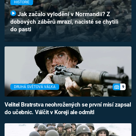
HISTORIE
Časopis
Jak začalo vylodění v Normandii? Z
Sledujte prima+
dobových záběrů mrazí, nacisté se chytili
do pasti
Přihlášení
Sledujte nás
9
DRUHÁ SVĚTOVÁ VÁLKA
Velitel Bratrstva neohrožených se první misí zapsal
do učebnic. Válčit v Koreji ale odmítl