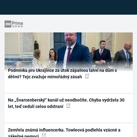
Podmínka pro Ukrajince za útok zápalnou lahví na dům s
dětmi? Tejc zvažuje mimořádný zásah
Na „Švarcenberský“ kanál už neodbočíte. Chyba vydržela 30
let, teď ceduli celou odstraní
Zemřela známá influencerka. Towleová podlehla vzácné a
zákeřné nemoci