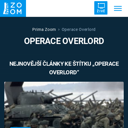
ŽIVĚ
Trendy:
ZRÁDCI
UFO
DRUHÁ SVĚTOVÁ VÁLKA
Prima Zoom
Operace Overlord
OPERACE OVERLORD
ZÁHADY
VETŘELCI DÁVNOVĚKU
NEJNOVĚJŠÍ ČLÁNKY KE ŠTÍTKU „OPERACE
OVERLORD“
Témata
Témata
Pořady
TV Program