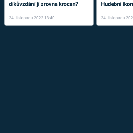
díkůvzdání jí zrovna krocan?
Hudební ikon
až do konce 
24. listopadu 2022 13:40
24. listopadu 20
léky