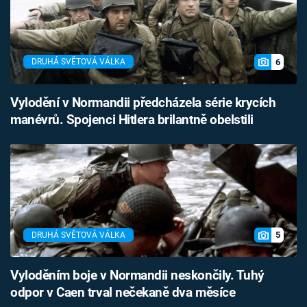
6
DRUHÁ SVĚTOVÁ VÁLKA
Vylodění v Normandii předcházela série krycích
manévrů. Spojenci Hitlera brilantně obelstili
5
DRUHÁ SVĚTOVÁ VÁLKA
Vyloděním boje v Normandii neskončily. Tuhý
odpor v Caen trval nečekaně dva měsíce