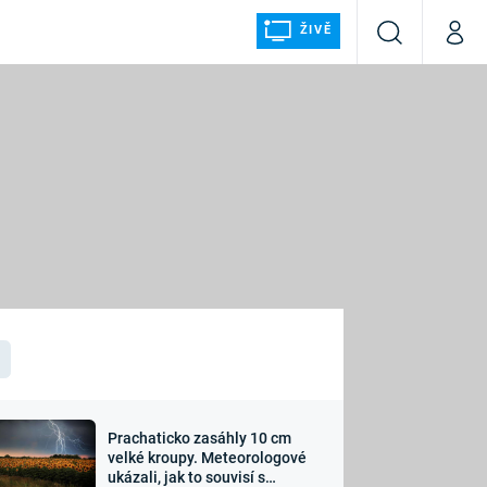
ŽIVĚ
Vyhledávání
Můj p
Prima+
ÁLKA
CNN Prima NEWS
Prima FRESH
Prima LIVING
LMY A
Prima Ženy
Prima LAJK
Prachaticko zasáhly 10 cm
osti
velké kroupy. Meteorologové
Sledujte nás
ukázali, jak to souvisí s