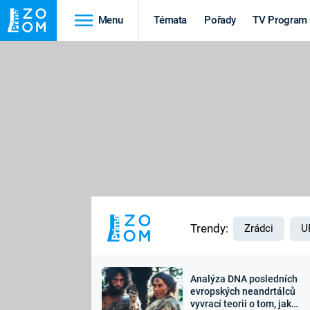
Menu
Témata
Pořady
TV Program
Cestování
Historie
HRADY A ZÁMKY
VIKINGOVÉ
HEDVÁBNÁ STEZKA
EPIDEMIE A
PANDEMIE
PŘÍRODA
STAROVĚKÝ EGYPT
Trendy:
Zrádci
U
Analýza DNA posledních
Druhá
Výročí
evropských neandrtálců
vyvrací teorii o tom, jak
světová válka