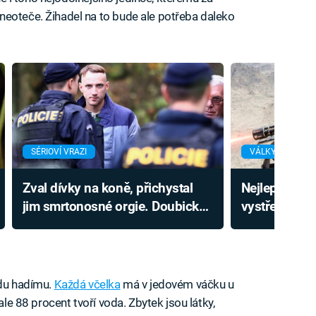
neoteče. Žihadel na to bude ale potřeba daleko
SÉRIOVÍ VRAZI
VÁLKY
Zval dívky na koně, přichystal
Nejlepší rot
jim smrtonosné orgie. Doubický
vystřelí i 11
vrah Chlouba
Podívejte se
palbu
edu hadímu.
Každá včelka
má v jedovém váčku u
 ale 88 procent tvoří voda. Zbytek jsou látky,