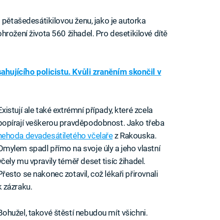
 pětašedesátikilovou ženu, jako je autorka
rožení života 560 žihadel. Pro desetikilové dítě
sahujícího policistu. Kvůli zraněním skončil v
Existují ale také extrémní případy, které zcela
popírají veškerou pravděpodobnost. Jako třeba
nehoda devadesátiletého včelaře
z Rakouska.
Omylem spadl přímo na svoje úly a jeho vlastní
včely mu vpravily téměř deset tisíc žihadel.
Přesto se nakonec zotavil, což lékaři přirovnali
k zázraku.
Bohužel, takové štěstí nebudou mít všichni.