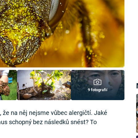
9 fotografií
ě, že na něj nejsme vůbec alergičtí. Jaké
smus schopný bez následků snést? To