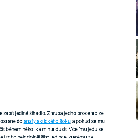
ůže zabít jediné žihadlo. Zhruba jedno procento ze
 dostane do
anafylaktického šoku
, a pokud se mu
t během několika minut dusit. Včelímu jedu se
dne i toho nejodolnějšího jedince, kterému za