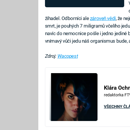
žihadel. Odborníci ale
zároveň vědí
, že ne
smrt, je pouhých 7 miligramů včelího jedu
navíc do nemocnice pošle i jedno jediné 
vnímavý vůči jedu náš organismus bude, a t
Zdroj:
Wacopest
Klára Oc
redaktorka FT
VŠECHNY ČL