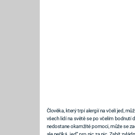
Člověka, který trpí alergií na včelí jed, m
všech lidí na světě se po včelím bodnutí
nedostane okamžité pomoci, může se začí
ale neříká „jed“ pro nic za nic. Zabít zvlá