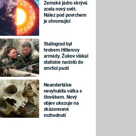
Zemské jádro skrývá
zcela nový svět.
Nález pod povrchem
je ohromující
Stalingrad byl
hrobem Hitlerovy
armády. Žukov vlákal
statisíce nacistů do
smrtící pasti
Neandertálce
nevyhubila válka s
člověkem. Nový
objev ukazuje na
zkázonosné
rozhodnutí