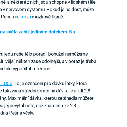
é, a některé z nich jsou schopné v lidském těle
 a v nervovém systému. Pokud je ho dost, může
třeba i
nekrózu
mozkové tkáně.
ina světa zabíjí jediným dotekem. Na
mi jedu naše tělo poradí, bohužel nemůžeme
livější, někteří zase odolnější, a v potaz je třeba
odhad ale vypočítat můžeme.
 LD50
. To je označení pro dávku látky, která
takzvaná střední smrtelná dávka je u lidí 2,8
váhy. Maximální dávka, kterou ze žihadla můžete
 si jej nevytáhnete, což znamená, že 2,8
dna třetina včely.