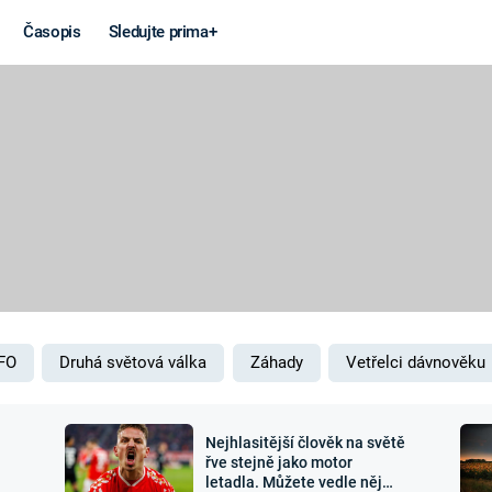
Časopis
Sledujte prima+
Věda a
Války
technika
STUDENÁ V
KORONAVIRUS
VÁLKA VE
VIETNAMU
VESMÍR
VÁLEČNÉ FI
MARS
SERIÁLY
FO
Druhá světová válka
Záhady
Vetřelci dávnověku
Nejhlasitější člověk na světě
Záhady a
Zajímav
řve stejně jako motor
letadla. Můžete vedle něj
konspirace