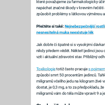
které považujeme za farmakologicky účinn
napáchat značné škody v krevním řečišti
způsobit problémy s látkovou výměnou a 
Přečtěte si také:
Nejnebezpečnější rostl
nesnesitelná muka neexistuje lék
Jak dobře či špatně si s vysokými dávka
nikdy předem vědět. Někteří jedinci jsou cit
vzít i aktuální zdravotní stav. Přibližný 
Toxikologie
totiž často pracuje
s pojmem
způsobí smrt 50 procentům jedinců. Tahle 
miligramů včelího jedu na kilogram živé 
dostat, je 0,3 mg, a to za předpokladu, že
miligramů vám do těla může vpravit 9 a je