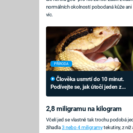
normálních okolností pobodaná kůže ani 
víc.
PŘÍRODA
Člověka usmrtí do 10 minut.
Podívejte se, jak útočí jeden z
nejsmrtonosnějších hadů světa
2,8 miligramu na kilogram
Včelí jed se vlastně tak trochu podobá j
žihadla
3 nebo 4 miligramy
tekutiny, z níž