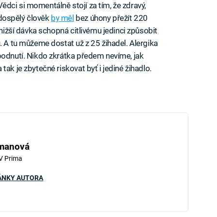
Vědci si momentálně stojí za tím, že zdravý,
dospělý člověk
by měl
bez úhony přežít 220
jnižší dávka schopná citlivému jedinci způsobit
. A tu můžeme dostat už z 25 žihadel. Alergika
bodnutí. Nikdo zkrátka předem nevíme, jak
ak je zbytečné riskovat byť i jediné žihadlo.
hmanová
V Prima
ÁNKY AUTORA