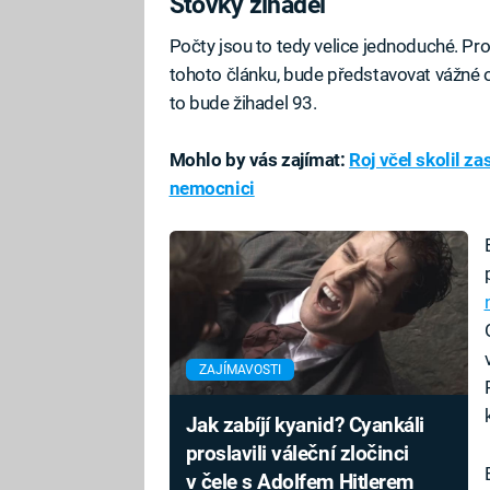
Stovky žihadel
Počty jsou to tedy velice jednoduché. Pro
tohoto článku, bude představovat vážné oh
to bude žihadel 93.
Mohlo by vás zajímat:
Roj včel skolil za
nemocnici
ZAJÍMAVOSTI
Jak zabíjí kyanid? Cyankáli
proslavili váleční zločinci
v čele s Adolfem Hitlerem