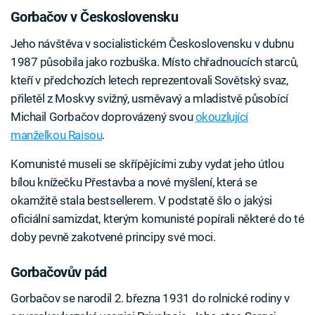
Gorbačov v Československu
Jeho návštěva v socialistickém Československu v dubnu
1987 působila jako rozbuška. Místo chřadnoucích starců,
kteří v předchozích letech reprezentovali Sovětský svaz,
přiletěl z Moskvy svižný, usměvavý a mladistvě působící
Michail Gorbačov doprovázený svou
okouzlující
manželkou Raisou
.
Komunisté museli se skřípějícími zuby vydat jeho útlou
bílou knížečku Přestavba a nové myšlení, která se
okamžitě stala bestsellerem. V podstatě šlo o jakýsi
oficiální samizdat, kterým komunisté popírali některé do té
doby pevně zakotvené principy své moci.
Gorbačovův pád
Gorbačov se narodil 2. března 1931 do rolnické rodiny v