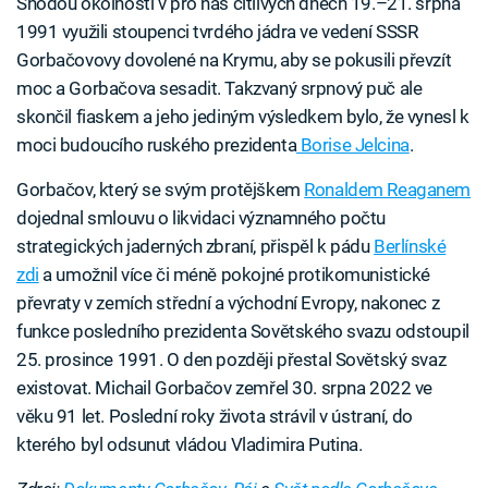
Shodou okolností v pro nás citlivých dnech 19.–21. srpna
1991 využili stoupenci tvrdého jádra ve vedení SSSR
Gorbačovovy dovolené na Krymu, aby se pokusili převzít
moc a Gorbačova sesadit. Takzvaný srpnový puč ale
skončil fiaskem a jeho jediným výsledkem bylo, že vynesl k
moci budoucího ruského prezidenta
Borise Jelcina
.
Gorbačov, který se svým protějškem
Ronaldem Reaganem
dojednal smlouvu o likvidaci významného počtu
strategických jaderných zbraní, přispěl k pádu
Berlínské
zdi
a umožnil více či méně pokojné protikomunistické
převraty v zemích střední a východní Evropy, nakonec z
funkce posledního prezidenta Sovětského svazu odstoupil
25. prosince 1991. O den později přestal Sovětský svaz
existovat. Michail Gorbačov zemřel 30. srpna 2022 ve
věku 91 let. Poslední roky života strávil v ústraní, do
kterého byl odsunut vládou Vladimira Putina.