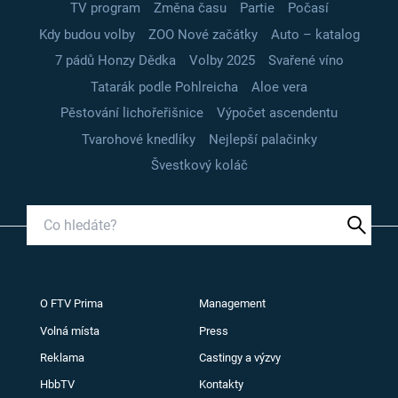
TV program
Změna času
Partie
Počasí
Kdy budou volby
ZOO Nové začátky
Auto – katalog
7 pádů Honzy Dědka
Volby 2025
Svařené víno
Tatarák podle Pohlreicha
Aloe vera
Pěstování lichořeřišnice
Výpočet ascendentu
Tvarohové knedlíky
Nejlepší palačinky
Švestkový koláč
O FTV Prima
Management
Volná místa
Press
Reklama
Castingy a výzvy
HbbTV
Kontakty