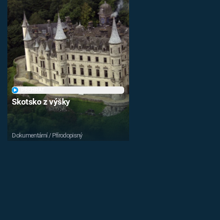
PŘEHRÁT
Skotsko z výšky
Dokumentární / Přírodopisný