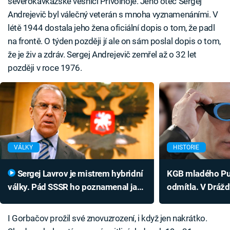
severokavkazské vesnici Privolnoje. Jeho otec Sergej
Andrejevič byl válečný veterán s mnoha vyznamenáními. V
létě 1944 dostala jeho žena oficiální dopis o tom, že padl
na frontě. O týden později jí ale on sám poslal dopis o tom,
že je živ a zdráv. Sergej Andrejevič zemřel až o 32 let
později v roce 1976.
VÁLKY
HISTORIE
Sergej Lavrov je mistrem hybridní
KGB mladého Put
války. Pád SSSR ho poznamenal jako
odmítla. V Drážď
Putina
a pálením svazk
I Gorbačov prožil své znovuzrození, i když jen nakrátko.