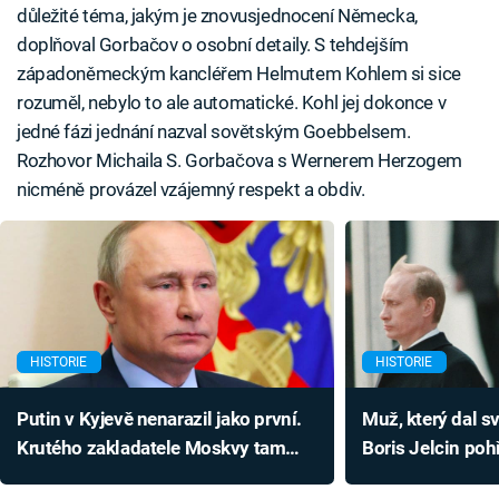
důležité téma, jakým je znovusjednocení Německa,
doplňoval Gorbačov o osobní detaily. S tehdejším
západoněmeckým kancléřem Helmutem Kohlem si sice
rozuměl, nebylo to ale automatické. Kohl jej dokonce v
jedné fázi jednání nazval sovětským Goebbelsem.
Rozhovor Michaila S. Gorbačova s Wernerem Herzogem
nicméně provázel vzájemný respekt a obdiv.
HISTORIE
HISTORIE
Putin v Kyjevě nenarazil jako první.
Muž, který dal s
Krutého zakladatele Moskvy tam
Boris Jelcin pohř
čekala bolestivá smrt
na záchranu Ru