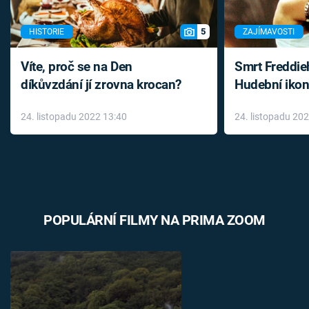
5
HISTORIE
ZAJÍMAVOSTI
Víte, proč se na Den
Smrt Freddie
díkůvzdání jí zrovna krocan?
Hudební ikon
až do konce 
24. listopadu 2022 13:40
24. listopadu 20
léky
POPULÁRNÍ FILMY NA PRIMA ZOOM