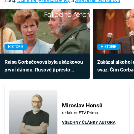
Zdroj:
Dokumenty Gorbačov. Ráj
a
Svět podle Gorbačova
Failed to fetch
HISTORIE
HISTORIE
Raisa Gorbačovová byla ukázkovou
Zakázal alkohol 
první dámou. Rusové ji přesto
svaz. Čím Gorba
nenáviděli
československé
Miroslav Honsů
redaktor FTV Prima
VŠECHNY ČLÁNKY AUTORA