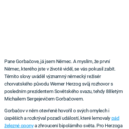
Pane Gorbačove, já jsem Němec. A myslím, že první
Němec, kterého jste v životě viděl, se vás pokusil zabít.
Těmito slovy uváděl významný německý režisér
chorvatského původu Werner Herzog svůj rozhovor s
posledním prezidentem Sovětského svazu, tehdy 88letým
Michailem Sergejevičem Gorbačovem.
Gorbačov v něm otevřeně hovořil o svých omylech i
úspěších a rozkrýval pozadí událostí, které lemovaly
pád
železné opony
a zhroucení bipolárního světa. Pro Herzoga