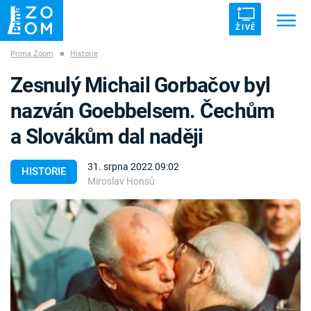
ŽIVĚ
Prima Zoom
■
Historie
Trendy:
ZRÁDCI
UFO
DRUHÁ SVĚTOVÁ VÁLKA
Zesnulý Michail Gorbačov byl
ZÁHADY
VETŘELCI DÁVNOVĚKU
nazván Goebbelsem. Čechům
a Slovákům dal naději
31. srpna 2022 09:02
HISTORIE
Miroslav Honsů
Témata
Témata
Pořady
TV Program