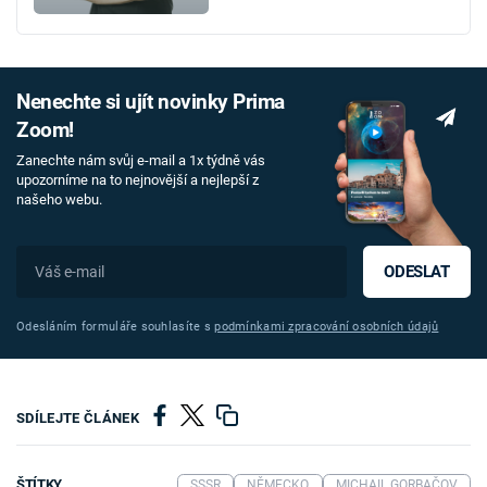
Nenechte si ujít novinky Prima
Zoom!
Zanechte nám svůj e-mail a 1x týdně vás
upozorníme na to nejnovější a nejlepší z
našeho webu.
ODESLAT
Odesláním formuláře souhlasíte s
podmínkami zpracování osobních údajů
SDÍLEJTE ČLÁNEK
ŠTÍTKY
SSSR
NĚMECKO
MICHAIL GORBAČOV