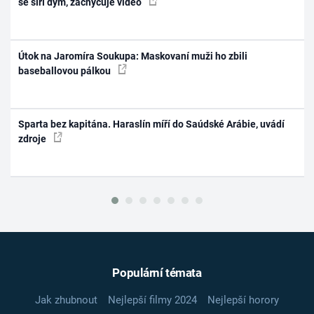
se šíří dým, zachycuje video
Útok na Jaromíra Soukupa: Maskovaní muži ho zbili
baseballovou pálkou
Sparta bez kapitána. Haraslín míří do Saúdské Arábie, uvádí
zdroje
Populární témata
Jak zhubnout
Nejlepší filmy 2024
Nejlepší horory