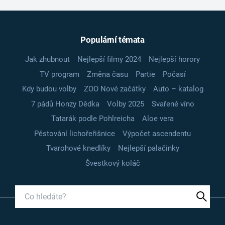
Populární témata
Jak zhubnout
Nejlepší filmy 2024
Nejlepší horory
TV program
Změna času
Partie
Počasí
Kdy budou volby
ZOO Nové začátky
Auto – katalog
7 pádů Honzy Dědka
Volby 2025
Svařené víno
Tatarák podle Pohlreicha
Aloe vera
Pěstování lichořeřišnice
Výpočet ascendentu
Tvarohové knedlíky
Nejlepší palačinky
Švestkový koláč