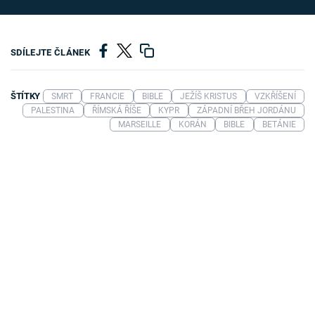
SDÍLEJTE ČLÁNEK
ŠTÍTKY
SMRT
FRANCIE
BIBLE
JEŽÍŠ KRISTUS
VZKŘÍŠENÍ
PALESTINA
ŘÍMSKÁ ŘÍŠE
KYPR
ZÁPADNÍ BŘEH JORDÁNU
MARSEILLE
KORÁN
BIBLE
BETÁNIE