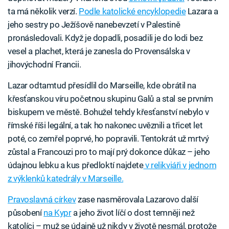
ta má několik verzí.
Podle katolické encyklopedie
Lazara a
jeho sestry po Ježíšově nanebevzetí v Palestině
pronásledovali. Když je dopadli, posadili je do lodi bez
vesel a plachet, která je zanesla do Provensálska v
jihovýchodní Francii.
Lazar odtamtud přesídlil do Marseille, kde obrátil na
křesťanskou víru početnou skupinu Galů a stal se prvním
biskupem ve městě. Bohužel tehdy křesťanství nebylo v
římské říši legální, a tak ho nakonec uvěznili a třicet let
poté, co zemřel poprvé, ho popravili. Tentokrát už mrtvý
zůstal a Francouzi pro to mají prý dokonce důkaz – jeho
údajnou lebku a kus předloktí najdete
v relikviáři v jednom
z výklenků katedrály v Marseille.
Pravoslavná církev
zase nasměrovala Lazarovo další
působení
na Kypr
a jeho život líčí o dost temněji než
katolíci – muž se údajně už nikdy v životě nesmál, protože