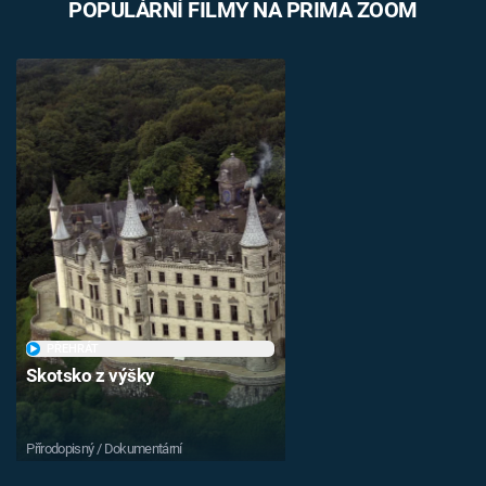
POPULÁRNÍ FILMY NA PRIMA ZOOM
PŘEHRÁT
Skotsko z výšky
Přírodopisný / Dokumentární