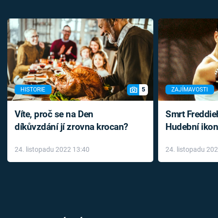
5
HISTORIE
ZAJÍMAVOSTI
Víte, proč se na Den
Smrt Freddie
díkůvzdání jí zrovna krocan?
Hudební ikon
až do konce 
24. listopadu 2022 13:40
24. listopadu 20
léky