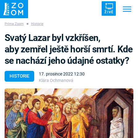
ŽIVĚ
Prima Zoom
■
Historie
Trendy:
ZRÁDCI
UFO
DRUHÁ SVĚTOVÁ VÁLKA
Svatý Lazar byl vzkříšen,
ZÁHADY
VETŘELCI DÁVNOVĚKU
aby zemřel ještě horší smrtí. Kde
se nachází jeho údajné ostatky?
17. prosince 2022 12:30
HISTORIE
Klára Ochmanová
Témata
Témata
Pořady
TV Program