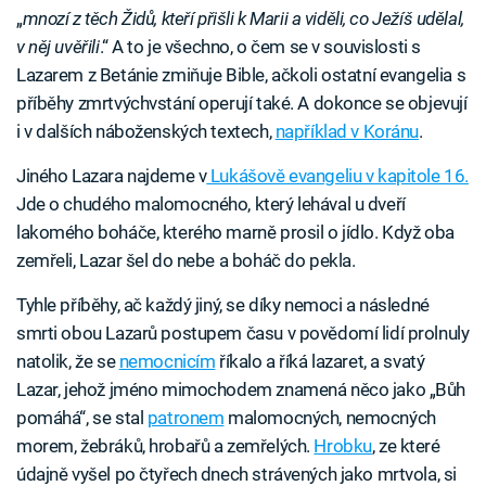
„
mnozí z těch Židů, kteří přišli k Marii a viděli, co Ježíš udělal,
v něj uvěřili
.“ A to je všechno, o čem se v souvislosti s
Lazarem z Betánie zmiňuje Bible, ačkoli ostatní evangelia s
příběhy zmrtvýchvstání operují také. A dokonce se objevují
i v dalších náboženských textech,
například v Koránu
.
Jiného Lazara najdeme v
Lukášově evangeliu v kapitole 16.
Jde o chudého malomocného, který lehával u dveří
lakomého boháče, kterého marně prosil o jídlo. Když oba
zemřeli, Lazar šel do nebe a boháč do pekla.
Tyhle příběhy, ač každý jiný, se díky nemoci a následné
smrti obou Lazarů postupem času v povědomí lidí prolnuly
natolik, že se
nemocnicím
říkalo a říká lazaret, a svatý
Lazar, jehož jméno mimochodem znamená něco jako „Bůh
pomáhá“, se stal
patronem
malomocných, nemocných
morem, žebráků, hrobařů a zemřelých.
Hrobku
, ze které
údajně vyšel po čtyřech dnech strávených jako mrtvola, si