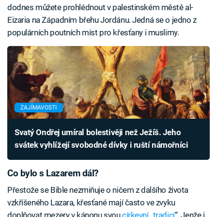
dodnes můžete prohlédnout v palestinském městě al-
Eizaria na Západním břehu Jordánu. Jedná se o jedno z
populárních poutních míst pro křesťany i muslimy.
ZAJÍMAVOSTI
Svatý Ondřej umíral bolestivěji než Ježíš. Jeho
svátek vyhlížejí svobodné dívky i ruští námořníci
Co bylo s Lazarem dál?
Přestože se Bible nezmiňuje o ničem z dalšího života
vzkříšeného Lazara, křesťané mají často ve zvyku
doplňovat mezery v kánonu svou
církevní „tradicí
“. Jenže i