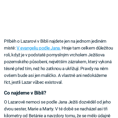
Příběh o Lazarovi v Bibli najdete jen na jednom jediném
místě:
V evangeliu podle Jana.
Hraje tam celkem důležitou
roli, když je v podstatě pomyslným vrcholem Ježíšova
pozemského působení, největším zázrakem, který vykoná
těsně před tím, než ho zatknou a ukřižují. Pravdy na něm
ovšem bude asi jen maličko. A vlastně ani nedokážeme
říct, jestli Lazar vůbec existoval.
Co najdeme v Bibli?
O Lazarově nemoci se podle Jana Ježíš dozvěděl od jeho
dvou sester, Marie a Marty. V té době se nacházel asi tři
kilometry od Betánie a navzdory tomu, že se mělo údajně