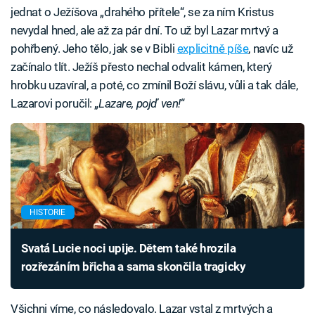
jednat o Ježíšova „drahého přítele“, se za ním Kristus
nevydal hned, ale až za pár dní. To už byl Lazar mrtvý a
pohřbený. Jeho tělo, jak se v Bibli
explicitně píše
, navíc už
začínalo tlít. Ježíš přesto nechal odvalit kámen, který
hrobku uzavíral, a poté, co zmínil Boží slávu, vůli a tak dále,
Lazarovi poručil: „
Lazare, pojď ven!
“
HISTORIE
Svatá Lucie noci upije. Dětem také hrozila
rozřezáním břicha a sama skončila tragicky
Všichni víme, co následovalo. Lazar vstal z mrtvých a