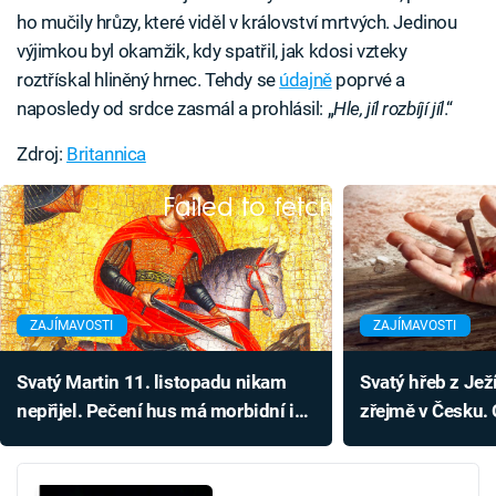
ho mučily hrůzy, které viděl v království mrtvých. Jedinou
výjimkou byl okamžik, kdy spatřil, jak kdosi vzteky
roztřískal hliněný hrnec. Tehdy se
údajně
poprvé a
naposledy od srdce zasmál a prohlásil: „
Hle, jíl rozbíjí jíl
.“
Zdroj:
Britannica
Failed to fetch
ZAJÍMAVOSTI
ZAJÍMAVOSTI
Svatý Martin 11. listopadu nikam
Svatý hřeb z Jež
nepřijel. Pečení hus má morbidní i
zřejmě v Česku. 
legrační základ
jeho vzácné sch