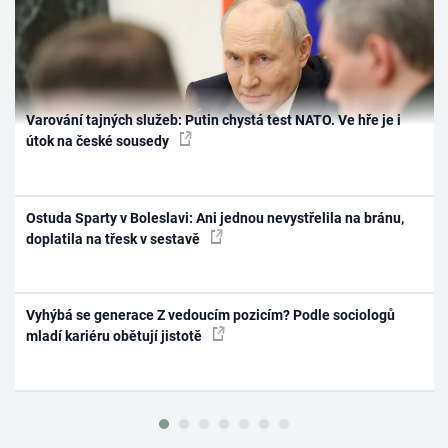
Varování tajných služeb: Putin chystá test NATO. Ve hře je i
útok na české sousedy
Ostuda Sparty v Boleslavi: Ani jednou nevystřelila na bránu,
doplatila na třesk v sestavě
Vyhýbá se generace Z vedoucím pozicím? Podle sociologů
mladí kariéru obětují jistotě