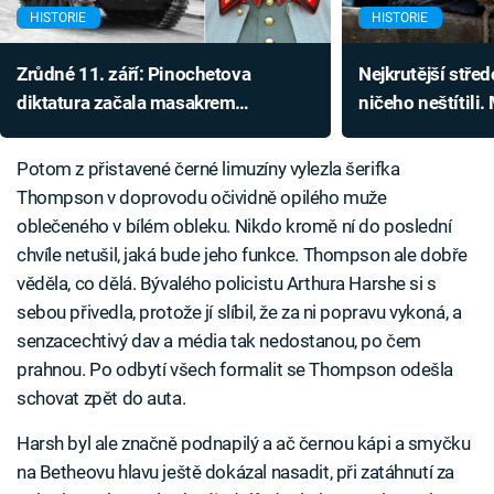
HISTORIE
HISTORIE
Zrůdné 11. září: Pinochetova
Nejkrutější stře
diktatura začala masakrem
ničeho neštítili
a mučením dětí, ze stadionu udělal
žaludku bylo je
koncentrační tábor
Potom z přistavené černé limuzíny vylezla šerifka
Thompson v doprovodu očividně opilého muže
oblečeného v bílém obleku. Nikdo kromě ní do poslední
chvíle netušil, jaká bude jeho funkce. Thompson ale dobře
věděla, co dělá. Bývalého policistu Arthura Harshe si s
sebou přivedla, protože jí slíbil, že za ni popravu vykoná, a
senzacechtivý dav a média tak nedostanou, po čem
prahnou. Po odbytí všech formalit se Thompson odešla
schovat zpět do auta.
Harsh byl ale značně podnapilý a ač černou kápi a smyčku
na Betheovu hlavu ještě dokázal nasadit, při zatáhnutí za