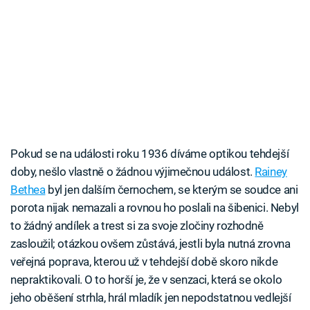
Pokud se na události roku 1936 díváme optikou tehdejší
doby, nešlo vlastně o žádnou výjimečnou událost.
Rainey
Bethea
byl jen dalším černochem, se kterým se soudce ani
porota nijak nemazali a rovnou ho poslali na šibenici. Nebyl
to žádný andílek a trest si za svoje zločiny rozhodně
zasloužil; otázkou ovšem zůstává, jestli byla nutná zrovna
veřejná poprava, kterou už v tehdejší době skoro nikde
nepraktikovali. O to horší je, že v senzaci, která se okolo
jeho oběšení strhla, hrál mladík jen nepodstatnou vedlejší