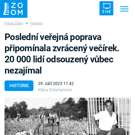
ŽIVĚ
Prima Zoom
■
Historie
Trendy:
ZRÁDCI
UFO
DRUHÁ SVĚTOVÁ VÁLKA
Poslední veřejná poprava
ZÁHADY
VETŘELCI DÁVNOVĚKU
připomínala zvrácený večírek.
20 000 lidí odsouzený vůbec
nezajímal
Témata
29. září 2023 11:42
HISTORIE
Klára Ochmanová
Témata
Pořady
TV Program