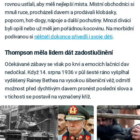
rovnou ustlali, aby měli nejlepší místa. Místní obchodníci si
mnuli ruce, procházeli davem a prodávali klobásky,
popcorn, hot-dogy, nápoje a další pochutiny. Mnozí diváci
byli opilí nebo už měli jen pořádnou kocovinu. Na morbidní
podívanou si
někteří dokonce přivedli i svoje děti
.
Thompson měla lidem dát zadostiučinění
Očekávané zábavy se však po krvi a emocích lačnící dav
nedočkal. Když 14. srpna 1936 v půl šesté ráno vyšplhal
vyděšený Rainey Bethea na vysokou šibeniční věž, odmítl
možnost před dychtivým davem pronést poslední slova a
v tichosti se postavil na vyznačený kříž.