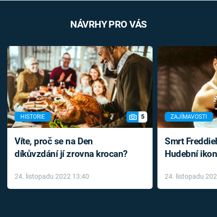
NÁVRHY PRO VÁS
5
HISTORIE
ZAJÍMAVOSTI
Víte, proč se na Den
Smrt Freddie
díkůvzdání jí zrovna krocan?
Hudební ikon
až do konce 
24. listopadu 2022 13:40
24. listopadu 20
léky