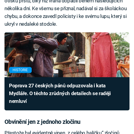
otisků prstů, díky níž vraha dopadli během následujících
několika dní. Ke všemu se přiznal, nadával si za školáckou
chybu, a dokonce zavedl policisty i ke svému lupu, který si
ukryl v nedaleké stodole.
HISTORIE
Poprava 27 českých pánů odpuzovala i kata
Mydláře. O těchto zrůdných detailech se raději
nemluví
Obvinění jen z jednoho zločinu
Přestože byl evidentně vinen „z celého balíčku“ zločinů,