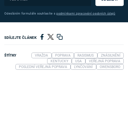
Odesláním formuláře souhlasíte s
podmínkami zpracování osobních údajů
SDÍLEJTE ČLÁNEK
ŠTÍTKY
VRAŽDA
POPRAVA
RASISMUS
ZNÁSILNĚNÍ
KENTUCKY
USA
VEŘEJNÁ POPRAVA
POSLEDNÍ VEŘEJNÁ POPRAVA
LYNČOVÁNÍ
OWENSBORO