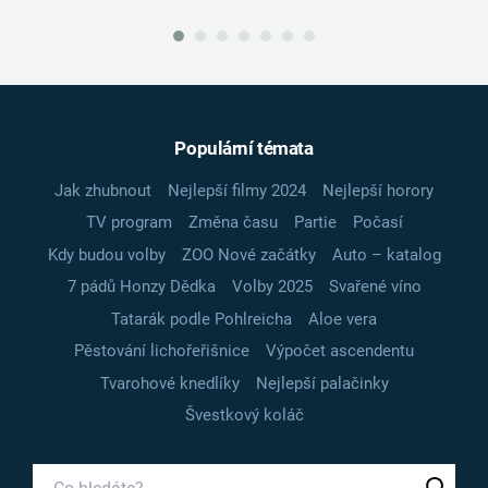
Populární témata
Jak zhubnout
Nejlepší filmy 2024
Nejlepší horory
TV program
Změna času
Partie
Počasí
Kdy budou volby
ZOO Nové začátky
Auto – katalog
7 pádů Honzy Dědka
Volby 2025
Svařené víno
Tatarák podle Pohlreicha
Aloe vera
Pěstování lichořeřišnice
Výpočet ascendentu
Tvarohové knedlíky
Nejlepší palačinky
Švestkový koláč