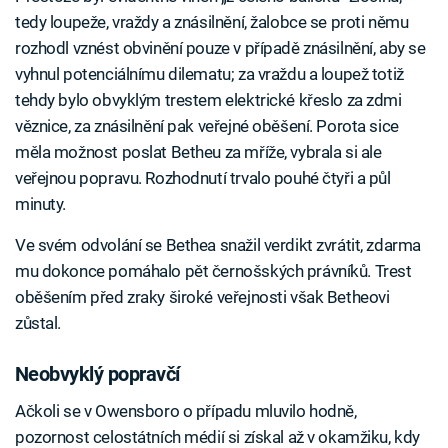
tedy loupeže, vraždy a znásilnění, žalobce se proti němu
rozhodl vznést obvinění pouze v případě znásilnění, aby se
vyhnul potenciálnímu dilematu; za vraždu a loupež totiž
tehdy bylo obvyklým trestem elektrické křeslo za zdmi
věznice, za znásilnění pak veřejné oběšení. Porota sice
měla možnost poslat Betheu za mříže, vybrala si ale
veřejnou popravu. Rozhodnutí trvalo pouhé čtyři a půl
minuty.
Ve svém odvolání se Bethea snažil verdikt zvrátit, zdarma
mu dokonce pomáhalo pět černošských právníků. Trest
oběšením před zraky široké veřejnosti však Betheovi
zůstal.
Neobvyklý popravčí
Ačkoli se v Owensboro o případu mluvilo hodně,
pozornost celostátních médií si získal až v okamžiku, kdy