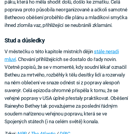
páku, která ho měla shodit dolů, došlo ke zmatku. Celá
poprava proto působila neorganizovaně a ačkoli samotné
Betheovo oběšení proběhlo dle plánu a mladíkovi smyčka
ihned zlomila vaz, přihlížející se neubránili zklamání.
Stud a důsledky
V městečku o této kapitole místních dějin
stále neradi
mluví
. Chování přihlížejících se dostalo do řady novin.
Včetně popisů, že se v momentě, kdy soudní lékař označil
Betheu za mrtvého, rozběhly k tělu desítky lidí a rozervaly
na něm oblečení ve snaze odnést si z popravy alespoň
suvenýr. Celá epizoda ohromně přispěla k tomu, že se
veřejné popravy v USA úplně přestaly praktikovat. Oběšení
Raineyho Bethey tak považujeme za poslední řádným
soudem nařízenou veřejnou popravu, která se ve
Spojených státech (i na celém světě) konala.
Zdroj:
NPR
/
The Atlantic
/
DPIC