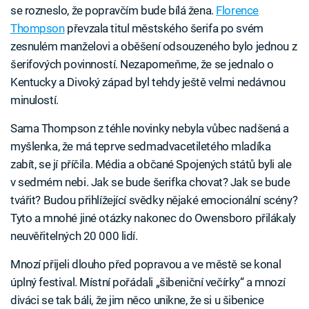
se rozneslo, že popravčím bude bílá žena.
Florence
Thompson
převzala titul městského šerifa po svém
zesnulém manželovi a oběšení odsouzeného bylo jednou z
šerifových povinností. Nezapomeňme, že se jednalo o
Kentucky a Divoký západ byl tehdy ještě velmi nedávnou
minulostí.
Sama Thompson z téhle novinky nebyla vůbec nadšená a
myšlenka, že má teprve sedmadvacetiletého mladíka
zabít, se jí příčila. Média a občané Spojených států byli ale
v sedmém nebi. Jak se bude šerifka chovat? Jak se bude
tvářit? Budou přihlížející svědky nějaké emocionální scény?
Tyto a mnohé jiné otázky nakonec do Owensboro přilákaly
neuvěřitelných 20 000 lidí.
Mnozí přijeli dlouho před popravou a ve městě se konal
úplný festival. Místní pořádali „šibeniční večírky“ a mnozí
diváci se tak báli, že jim něco unikne, že si u šibenice