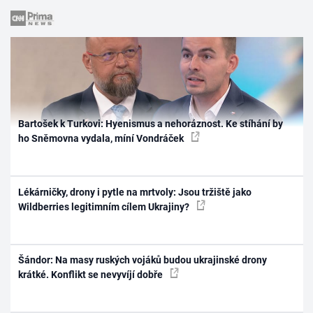
Bartošek k Turkovi: Hyenismus a nehoráznost. Ke stíhání by
ho Sněmovna vydala, míní Vondráček
Lékárničky, drony i pytle na mrtvoly: Jsou tržiště jako
Wildberries legitimním cílem Ukrajiny?
Šándor: Na masy ruských vojáků budou ukrajinské drony
krátké. Konflikt se nevyvíjí dobře