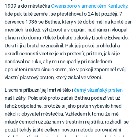
1909 a do městečka
Owensboro v americkém Kentucky,
kde pak také zemřel, se přestěhoval o 24 let později. 7.
července 1936 se Bethea, který v té době měl na kontě pár
menších krádeží, výtržnost a vloupání, nad ránem vloupal
oknem do domu 70leté bohaté bělošky Lischie Edwards.
Uškrtil ji a brutálně znásilnil. Pak její pokoj prohledal a
ukradl cennosti včetně jejích prstenů; při tom, jak si je
nandával na ruku, aby mu neupadly při následném
opouštění místa činu oknem, ale v pokoji zapomněl svůj
vlastní plastový prsten, který získal ve vězení.
Lischiini příbuzní její mrtvé tělo i
černý vězeňský prsten
našli záhy. Policisté proto začali Betheu podezřívat už
téhož odpoledne, protože si jeho prsten vybavilo hned
několik obyvatel městečka. Vzhledem k tomu, že měl
mladý černoch už záznam v trestním rejstříku, rozhodli se
použít tehdy ještě celkem novou metodu porovnávání