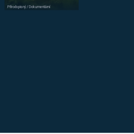
Přírodopisný / Dokumentární