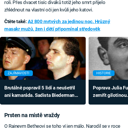
roli. Přes dvacet tisíc diváků totiž jeho smrt přijelo
zhlédnout na vlastní oči jen kvůli jeho katovi.
Čtěte také:
Až 800 mrtvých za jedinou noc. Hrůzný
masakr mužů, žen i dětí připomínal středověk
ZAJÍMAVOSTI
HISTORIE
Brutálně popravil 5 lidí a neušetřil
Poprava Julia F
ani kamaráda. Sadista Biederman
zemřít gilotinou
nyní lituje a chce na svobodu
zinscenované sm
Prsten na místě vraždy
O Raineym Betheovi se toho ví jen málo. Narodil se v roce