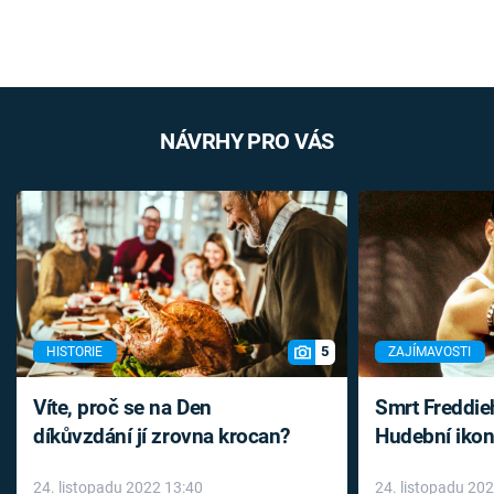
NÁVRHY PRO VÁS
5
HISTORIE
ZAJÍMAVOSTI
Víte, proč se na Den
Smrt Freddie
díkůvzdání jí zrovna krocan?
Hudební ikon
až do konce 
24. listopadu 2022 13:40
24. listopadu 20
léky