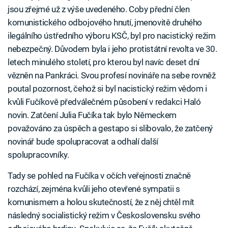
jsou zřejmé už z výše uvedeného. Coby přední člen
komunistického odbojového hnutí, jmenovitě druhého
ilegálního ústředního výboru KSČ, byl pro nacistický režim
nebezpečný. Důvodem byla i jeho protistátní revolta ve 30.
letech minulého století, pro kterou byl navíc deset dní
vězněn na Pankráci. Svou profesí novináře na sebe rovněž
poutal pozornost, čehož si byl nacistický režim vědom i
kvůli Fučíkově předválečném působení v redakci Haló
novin. Zatčení Julia Fučíka tak bylo Německem
považováno za úspěch a gestapo si slibovalo, že zatčený
novinář bude spolupracovat a odhalí další
spolupracovníky.
Tady se pohled na Fučíka v očích veřejnosti značně
rozchází, zejména kvůli jeho otevřené sympatii s
komunismem a holou skutečností, že z něj chtěl mít
následný socialistický režim v Československu svého