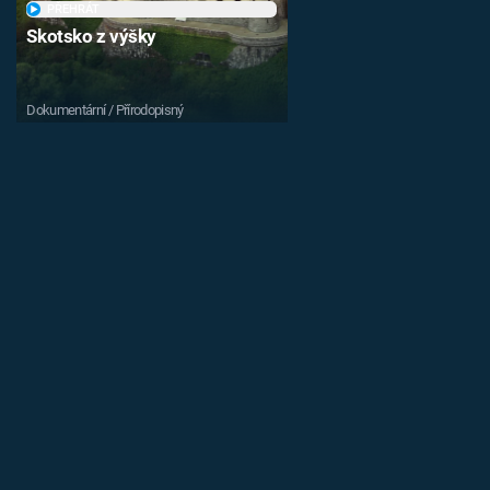
PŘEHRÁT
Skotsko z výšky
Dokumentární / Přírodopisný