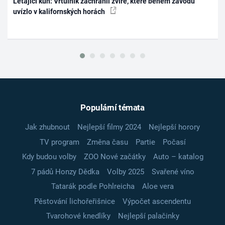
Létající kůň: Vrtulník zachránil zvíře, které během závodu
uvízlo v kalifornských horách
Populární témata
Jak zhubnout
Nejlepší filmy 2024
Nejlepší horory
TV program
Změna času
Partie
Počasí
Kdy budou volby
ZOO Nové začátky
Auto – katalog
7 pádů Honzy Dědka
Volby 2025
Svařené víno
Tatarák podle Pohlreicha
Aloe vera
Pěstování lichořeřišnice
Výpočet ascendentu
Tvarohové knedlíky
Nejlepší palačinky