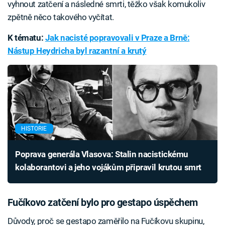
vyhnout zatčení a následné smrti, těžko však komukoliv
zpětně něco takového vyčítat.
K tématu:
Jak nacisté popravovali v Praze a Brně:
Nástup Heydricha byl razantní a krutý
HISTORIE
Poprava generála Vlasova: Stalin nacistickému
kolaborantovi a jeho vojákům připravil krutou smrt
Fučíkovo zatčení bylo pro gestapo úspěchem
Důvody, proč se gestapo zaměřilo na Fučíkovu skupinu,