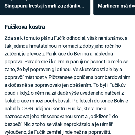
Singapuru trestají smrtí za zdánlivě
Martinem má dvě
malicherné zločiny
Čáslavská kontr
neunesla
Fučíkova kostra
Zda se k tomuto plánu Fučík odhodlal, však není známo, a
tak jedinou hmatatelnou informací z doby jeho ročního
zatčení, je převoz z Pankráce do Berlína a následná
poprava. Paradoxně i kolem ní panují nejasnosti a mělo se
za to, že byl popraven gilotinou. Ve skutečnosti ale byla
popravčí místnost v Plötzensee poničena bombardováním
a dočasně se popravovalo jen oběšením. To byl i Fučíkův
osud, i když o něm na základě výše uvedeného nařčení z
kolaborace mnozí pochybovali. Po letech dokonce Bolívie
nabídla ČSSR údajnou kostru Fučíka, která měla
naznačovat jeho zinscenovanou smrt a „odklizení“ do
bezpečí. Nic z toho se však neprokázalo a je téměř
vyloučeno, že Fučík zemřel jinde než na popravišti.