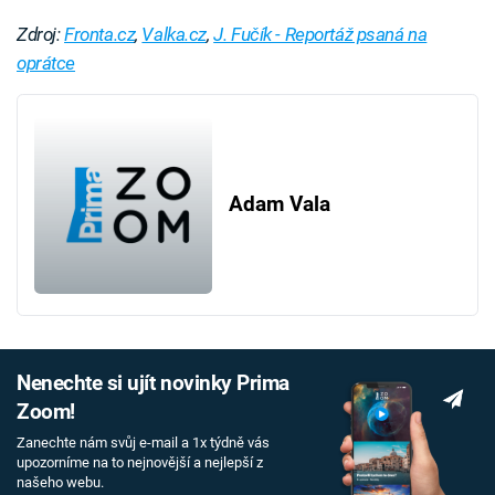
Zdroj:
Fronta.cz
,
Valka.cz
,
J. Fučík - Reportáž psaná na
oprátce
Adam Vala
Nenechte si ujít novinky Prima
Zoom!
Zanechte nám svůj e-mail a 1x týdně vás
upozorníme na to nejnovější a nejlepší z
našeho webu.