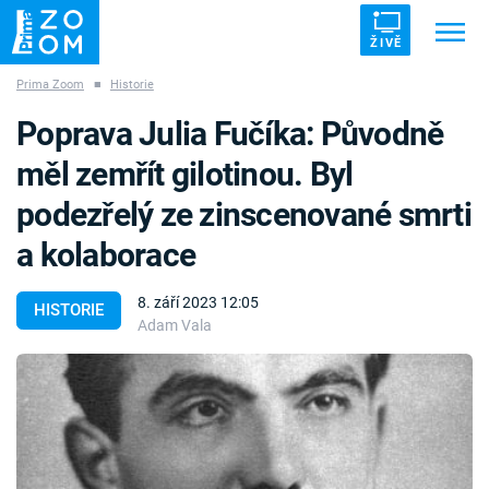
ŽIVĚ
Prima Zoom
■
Historie
Trendy:
ZRÁDCI
UFO
DRUHÁ SVĚTOVÁ VÁLKA
Poprava Julia Fučíka: Původně
ZÁHADY
VETŘELCI DÁVNOVĚKU
měl zemřít gilotinou. Byl
podezřelý ze zinscenované smrti
a kolaborace
Témata
8. září 2023 12:05
HISTORIE
Adam Vala
Témata
Pořady
TV Program