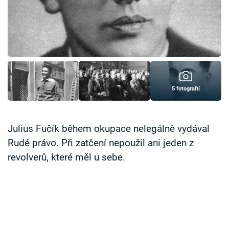
Časopis
Sledujte prima+
Přihlášení
5 fotografií
Sledujte nás
Julius Fučík během okupace nelegálně vydával
Rudé právo. Při zatčení nepoužil ani jeden z
revolverů, které měl u sebe.