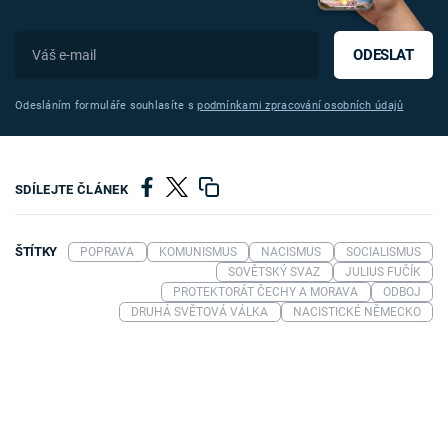
ODESLAT
Odesláním formuláře souhlasíte s
podmínkami zpracování osobních údajů
SDÍLEJTE ČLÁNEK
ŠTÍTKY
POPRAVA
KOMUNISMUS
NACISMUS
SOCIALISMUS
SOVĚTSKÝ SVAZ
JULIUS FUČÍK
PROTEKTORÁT ČECHY A MORAVA
ODBOJ
DRUHÁ SVĚTOVÁ VÁLKA
NACISTICKÉ NĚMECKO