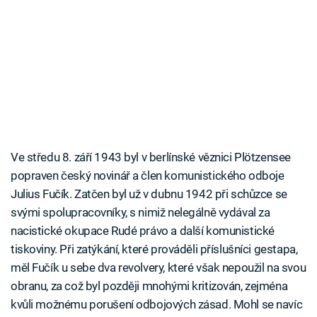
Ve středu 8. září 1943 byl v berlínské věznici Plötzensee
popraven český novinář a člen komunistického odboje
Julius Fučík. Zatčen byl už v dubnu 1942 při schůzce se
svými spolupracovníky, s nimiž nelegálně vydával za
nacistické okupace Rudé právo a další komunistické
tiskoviny. Při zatýkání, které prováděli příslušníci gestapa,
měl Fučík u sebe dva revolvery, které však nepoužil na svou
obranu, za což byl později mnohými kritizován, zejména
kvůli možnému porušení odbojových zásad. Mohl se navíc