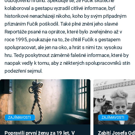
odbojového hrdinu. Spekuluje se, že Fučík skutečně
kolaboroval a gestapu vyzradil citlivé informace, byť
historikové nenacházejí nikoho, koho by svým případným
přiznáním Fučík poškodil. Také plné znění jeho slavné
Reportáže psané na oprátce, které bylo zveřejněno až v
roce 1995, poukazuje na to, že chtěl Fučík s gestapem
spolupracovat, ale jen na oko, a hrát s nimi tzv. vysokou
hru. Tedy poskytnout záměrně falešné informace, které by
naopak vedly k tomu, aby z některých spolupracovníků stín
podezření sejmul.
ZAJÍMAVOSTI
ZAJÍMAVOSTI
Popravili první ženu za 19 let. V
Zabití Josefa Od