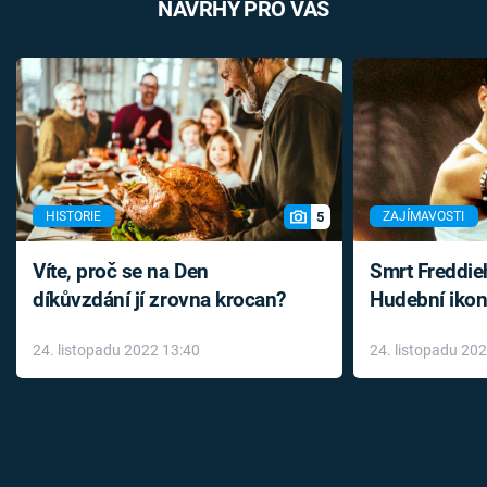
NÁVRHY PRO VÁS
5
HISTORIE
ZAJÍMAVOSTI
Víte, proč se na Den
Smrt Freddie
díkůvzdání jí zrovna krocan?
Hudební ikon
až do konce 
24. listopadu 2022 13:40
24. listopadu 20
léky