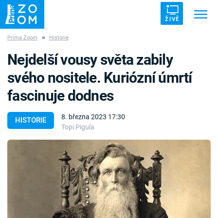
ŽIVĚ
Prima Zoom
■
Historie
Trendy:
ZRÁDCI
UFO
DRUHÁ SVĚTOVÁ VÁLKA
Nejdelší vousy světa zabily
ZÁHADY
VETŘELCI DÁVNOVĚKU
svého nositele. Kuriózní úmrtí
fascinuje dodnes
8. března 2023 17:30
HISTORIE
Topi Pigula
Témata
Témata
Pořady
TV Program