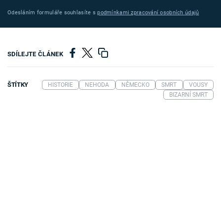
Odesláním formuláře souhlasíte s
podmínkami zpracování osobních údajů
SDÍLEJTE ČLÁNEK
ŠTÍTKY
HISTORIE
NEHODA
NĚMECKO
SMRT
VOUSY
BIZARNÍ SMRT