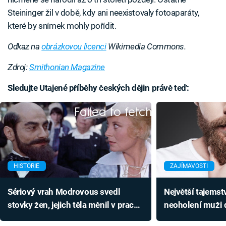
Steininger žil v době, kdy ani neexistovaly fotoaparáty,
které by snímek mohly pořídit.
Odkaz na
obrázkovou licenci
Wikimedia Commons.
Zdroj:
Smithonian Magazine
Sledujte Utajené příběhy českých dějin právě teď:
Failed to fetch
HISTORIE
ZAJÍMAVOSTI
Sériový vrah Modrovous svedl
Největší tajemst
stovky žen, jejich těla měnil v prach.
neoholení muži
Chtěl být vynálezcem
navrch?