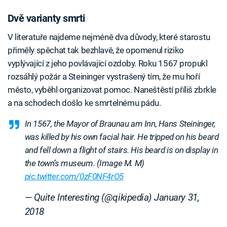
Dvě varianty smrti
V literatuře najdeme nejméně dva důvody, které starostu
přiměly spěchat tak bezhlavě, že opomenul riziko
vyplývající z jeho povlávající ozdoby. Roku 1567 propukl
rozsáhlý požár a Steininger vystrašený tím, že mu hoří
město, vyběhl organizovat pomoc. Naneštěstí příliš zbrkle
a na schodech došlo ke smrtelnému pádu.
In 1567, the Mayor of Braunau am Inn, Hans Steininger,
was killed by his own facial hair. He tripped on his beard
and fell down a flight of stairs. His beard is on display in
the town’s museum. (Image M. M)
pic.twitter.com/0zF0NF4rO5
— Quite Interesting (@qikipedia)
January 31,
2018