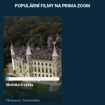
POPULÁRNÍ FILMY NA PRIMA ZOOM
PŘEHRÁT
Skotsko z výšky
Přírodopisný / Dokumentární