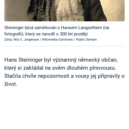
Časopis
Sledujte prima+
Steininger bývá zaměňován s Hansem Langsethem (na
fotografii), který se narodil o 300 let později
Přihlášení
Zdroj: Nils C. Jorgenson / Wikimedia Commons / Public Domain
Sledujte nás
Hans Steininger byl významný německý občan,
který si zakládal na svém dlouhém plnovousu.
Stačila chvíle nepozornosti a vousy jej připravily o
život.