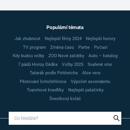
Populární témata
Jak zhubnout
Nejlepší filmy 2024
Nejlepší horory
TV program
Změna času
Partie
Počasí
Kdy budou volby
ZOO Nové začátky
Auto – katalog
7 pádů Honzy Dědka
Volby 2025
Svařené víno
Tatarák podle Pohlreicha
Aloe vera
Pěstování lichořeřišnice
Výpočet ascendentu
Tvarohové knedlíky
Nejlepší palačinky
Švestkový koláč