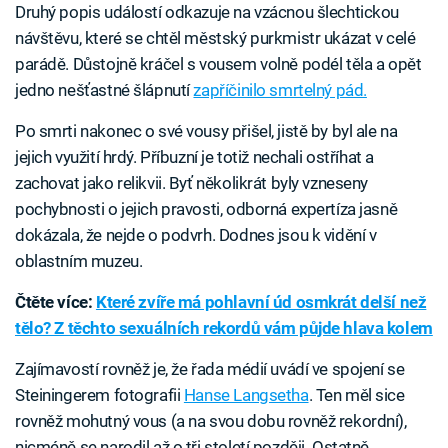
Druhý popis událostí odkazuje na vzácnou šlechtickou
návštěvu, které se chtěl městský purkmistr ukázat v celé
parádě. Důstojně kráčel s vousem volně podél těla a opět
jedno nešťastné šlápnutí
zapříčinilo smrtelný pád.
Po smrti nakonec o své vousy přišel, jistě by byl ale na
jejich využití hrdý. Příbuzní je totiž nechali ostříhat a
zachovat jako relikvii. Byť několikrát byly vzneseny
pochybnosti o jejich pravosti, odborná expertíza jasně
dokázala, že nejde o podvrh. Dodnes jsou k vidění v
oblastním muzeu.
Čtěte více:
Které zvíře má pohlavní úd osmkrát delší než
tělo? Z těchto sexuálních rekordů vám půjde hlava kolem
Zajímavostí rovněž je, že řada médií uvádí ve spojení se
Steiningerem fotografii
Hanse Langsetha
. Ten měl sice
rovněž mohutný vous (a na svou dobu rovněž rekordní),
nicméně se narodil až o tři století později. Ostatně