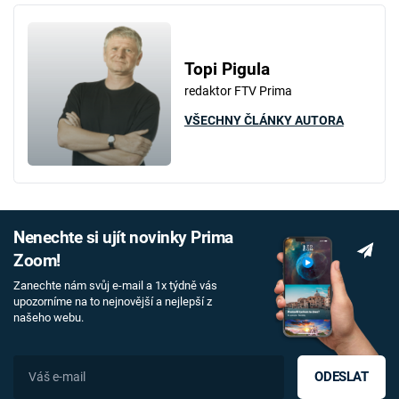
Topi Pigula
redaktor FTV Prima
VŠECHNY ČLÁNKY AUTORA
Nenechte si ujít novinky Prima
Zoom!
Zanechte nám svůj e-mail a 1x týdně vás
upozorníme na to nejnovější a nejlepší z
našeho webu.
ODESLAT