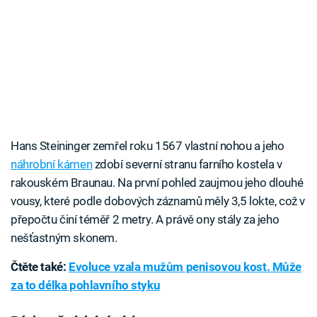
Hans Steininger zemřel roku 1567 vlastní nohou a jeho
náhrobní kámen
zdobí severní stranu farního kostela v
rakouském Braunau. Na první pohled zaujmou jeho dlouhé
vousy, které podle dobových záznamů měly 3,5 lokte, což v
přepočtu činí téměř 2 metry. A právě ony stály za jeho
nešťastným skonem.
Čtěte také:
Evoluce vzala mužům penisovou kost. Může
za to délka pohlavního styku