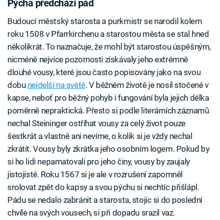
Pýcha předchází pád
Budoucí městský starosta a purkmistr se narodil kolem
roku 1508 v Pfarrkirchenu a starostou města se stal hned
několikrát. To naznačuje, že mohl být starostou úspěšným,
nicméně nejvíce pozornosti získávaly jeho extrémně
dlouhé vousy, které jsou často popisovány jako na svou
dobu
nejdelší na světě
. V běžném životě je nosil stočené v
kapse, neboť pro běžný pohyb i fungování byla jejich délka
poměrně nepraktická. Přesto si podle literárních záznamů
nechal Steininger ostříhat vousy za celý život pouze
šestkrát a vlastně ani nevíme, o kolik si je vždy nechal
zkrátit. Vousy byly zkrátka jeho osobním logem. Pokud by
si ho lidi nepamatovali pro jeho činy, vousy by zaujaly
jistojistě. Roku 1567 si je ale v rozrušení zapomněl
srolovat zpět do kapsy a svou pýchu si nechtíc přišlápl.
Pádu se nedalo zabránit a starosta, stojíc si do poslední
chvíle na svých vousech, si při dopadu srazil vaz.