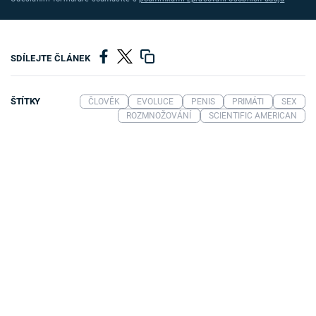
SDÍLEJTE ČLÁNEK
ŠTÍTKY
ČLOVĚK
EVOLUCE
PENIS
PRIMÁTI
SEX
ROZMNOŽOVÁNÍ
SCIENTIFIC AMERICAN