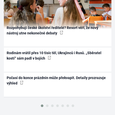
Rozpohybují české školství ředitelé? Resort věří, že nový
nástroj utne nekonečné debaty
Rodinám vrátil přes 10 tisíc těl, Ukrajinců i Rusů. „Sběratel
kostí“ sám padl v bojích
Počasí do konce prázdnin může překvapit. Detaily prozrazuje
výhled