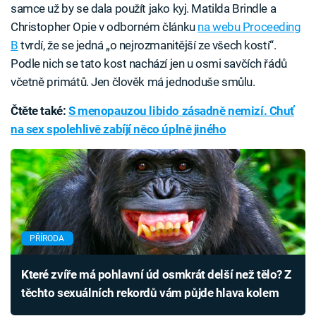
samce už by se dala použít jako kyj. Matilda Brindle a
Christopher Opie v odborném článku
na webu Proceeding
B
tvrdí, že se jedná „o nejrozmanitější ze všech kostí“.
Podle nich se tato kost nachází jen u osmi savčích řádů
včetně primátů. Jen člověk má jednoduše smůlu.
Čtěte také:
S menopauzou libido zásadně nemizí. Chuť
na sex spolehlivě zabíjí něco úplně jiného
PŘÍRODA
Které zvíře má pohlavní úd osmkrát delší než tělo? Z
těchto sexuálních rekordů vám půjde hlava kolem