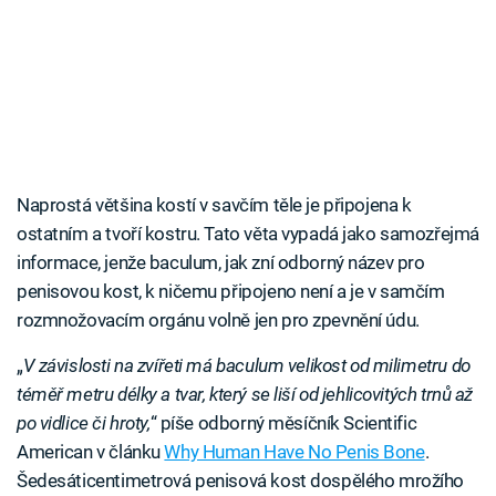
Naprostá většina kostí v savčím těle je připojena k
ostatním a tvoří kostru. Tato věta vypadá jako samozřejmá
informace, jenže baculum, jak zní odborný název pro
penisovou kost, k ničemu připojeno není a je v samčím
rozmnožovacím orgánu volně jen pro zpevnění údu.
„
V závislosti na zvířeti má baculum velikost od milimetru do
téměř metru délky a tvar, který se liší od jehlicovitých trnů až
po vidlice či hroty,
“ píše odborný měsíčník Scientific
American v článku
Why Human Have No Penis Bone
.
Šedesáticentimetrová penisová kost dospělého mrožího