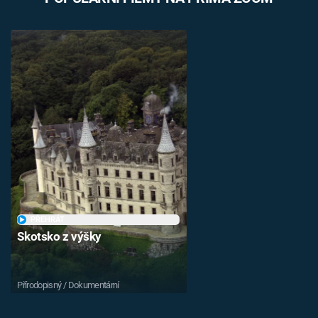
PŘEHRÁT
Skotsko z výšky
Přírodopisný / Dokumentární