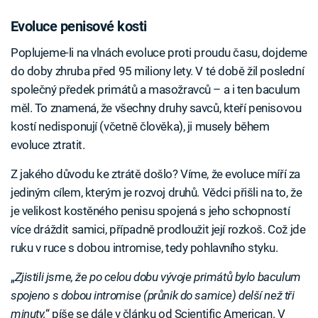
Evoluce penisové kosti
Poplujeme-li na vlnách evoluce proti proudu času, dojdeme
do doby zhruba před 95 miliony lety. V té době žil poslední
společný předek primátů a masožravců – a i ten baculum
měl. To znamená, že všechny druhy savců, kteří penisovou
kostí nedisponují (včetně člověka), ji musely během
evoluce ztratit.
Z jakého důvodu ke ztrátě došlo? Víme, že evoluce míří za
jediným cílem, kterým je rozvoj druhů. Vědci přišli na to, že
je velikost kostěného penisu spojená s jeho schopností
více dráždit samici, případně prodloužit její rozkoš. Což jde
ruku v ruce s dobou intromise, tedy pohlavního styku.
„
Zjistili jsme, že po celou dobu vývoje primátů bylo baculum
spojeno s dobou intromise (průnik do samice) delší než tři
minuty,
“ píše se dále v článku od Scientific American. V