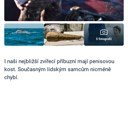
Časopis
Sledujte prima+
Přihlášení
5 fotografií
Sledujte nás
I naši nejbližší zvířecí příbuzní mají penisovou
kost. Současným lidským samcům nicméně
chybí.