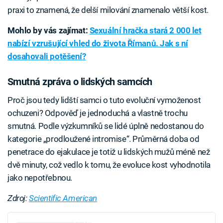
praxi to znamená, že delší milování znamenalo větší kost.
Mohlo by vás zajímat:
Sexuální hračka stará 2 000 let
nabízí vzrušující vhled do života Římanů. Jak s ní
dosahovali potěšení?
Smutná zpráva o lidských samcích
Proč jsou tedy lidští samci o tuto evoluční vymoženost
ochuzeni? Odpověď je jednoduchá a vlastně trochu
smutná. Podle výzkumníků se lidé úplně nedostanou do
kategorie „prodloužené intromise“. Průměrná doba od
penetrace do ejakulace je totiž u lidských mužů méně než
dvě minuty, což vedlo k tomu, že evoluce kost vyhodnotila
jako nepotřebnou.
Zdroj:
Scientific American
Failed to fetch