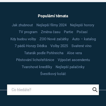
Populární témata
Jak zhubnout
Nejlepší filmy 2024
Nejlepší horory
TV program
Změna času
Partie
Počasí
Kdy budou volby
ZOO Nové začátky
Auto – katalog
7 pádů Honzy Dědka
Volby 2025
Svařené víno
Tatarák podle Pohlreicha
Aloe vera
Pěstování lichořeřišnice
Výpočet ascendentu
Tvarohové knedlíky
Nejlepší palačinky
Švestkový koláč