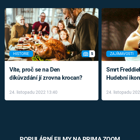
5
HISTORIE
ZAJÍMAVOSTI
Víte, proč se na Den
Smrt Freddie
díkůvzdání jí zrovna krocan?
Hudební ikon
až do konce 
24. listopadu 2022 13:40
24. listopadu 20
léky
POPULÁRNÍ FILMY NA PRIMA ZOOM