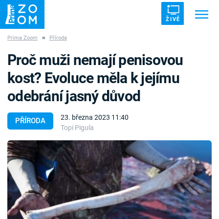
ŽIVĚ
Prima Zoom
■
Příroda
Trendy:
ZRÁDCI
UFO
DRUHÁ SVĚTOVÁ VÁLKA
Proč muži nemají penisovou
ZÁHADY
VETŘELCI DÁVNOVĚKU
kost? Evoluce měla k jejímu
odebrání jasný důvod
23. března 2023 11:40
PŘÍRODA
Topi Pigula
Témata
Témata
Pořady
TV Program