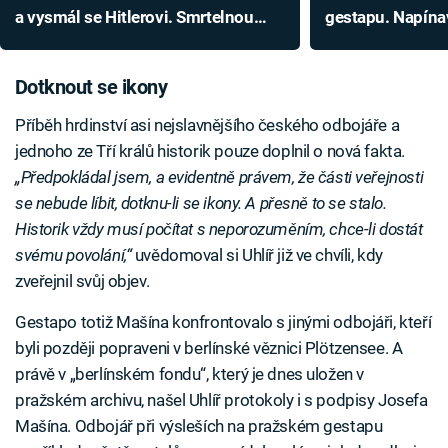
a vysmál se Hitlerovi. Smrtelnou
gestapu. Napínav
chorobu chtěl léčit jedem
by vypadla z ho
Dotknout se ikony
Příběh hrdinství asi nejslavnějšího českého odbojáře a
jednoho ze Tří králů historik pouze doplnil o nová fakta.
„Předpokládal jsem, a evidentně právem, že části veřejnosti
se nebude líbit, dotknu-li se ikony. A přesně to se stalo.
Historik vždy musí počítat s neporozuměním, chce-li dostát
svému povolání,“
uvědomoval si Uhlíř již ve chvíli, kdy
zveřejnil svůj objev.
Gestapo totiž Mašína konfrontovalo s jinými odbojáři, kteří
byli později popraveni v berlínské věznici Plötzensee. A
právě v „berlínském fondu“, který je dnes uložen v
pražském archivu, našel Uhlíř protokoly i s podpisy Josefa
Mašína. Odbojář při výsleších na pražském gestapu