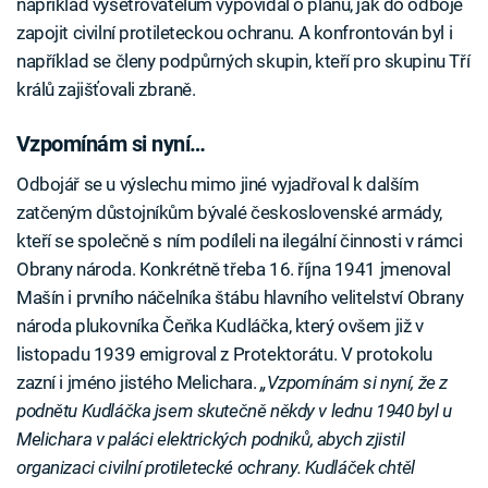
například vyšetřovatelům vypovídal o plánu, jak do odboje
zapojit civilní protileteckou ochranu. A konfrontován byl i
například se členy podpůrných skupin, kteří pro skupinu Tří
králů zajišťovali zbraně.
Vzpomínám si nyní…
Odbojář se u výslechu mimo jiné vyjadřoval k dalším
zatčeným důstojníkům bývalé československé armády,
kteří se společně s ním podíleli na ilegální činnosti v rámci
Obrany národa. Konkrétně třeba 16. října 1941 jmenoval
Mašín i prvního náčelníka štábu hlavního velitelství Obrany
národa plukovníka Čeňka Kudláčka, který ovšem již v
listopadu 1939 emigroval z Protektorátu. V protokolu
zazní i jméno jistého Melichara.
„Vzpomínám si nyní, že z
podnětu Kudláčka jsem skutečně někdy v lednu 1940 byl u
Melichara v paláci elektrických podniků, abych zjistil
organizaci civilní protiletecké ochrany. Kudláček chtěl