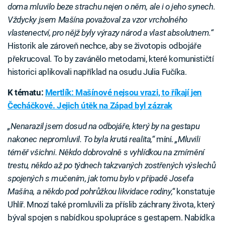
doma mluvilo beze strachu nejen o něm, ale i o jeho synech.
Vždycky jsem Mašína považoval za vzor vrcholného
vlastenectví, pro nějž byly výrazy národ a vlast absolutnem.“
Historik ale zároveň nechce, aby se životopis odbojáře
překrucoval. To by zavánělo metodami, které komunističtí
historici aplikovali například na osudu Julia Fučíka.
K tématu:
Mertlík: Mašínové nejsou vrazi, to říkají jen
Čecháčkové. Jejich útěk na Západ byl zázrak
„Nenarazil jsem dosud na odbojáře, který by na gestapu
nakonec nepromluvil. To byla krutá realita,“
míní.
„Mluvili
téměř všichni. Někdo dobrovolně s vyhlídkou na zmírnění
trestu, někdo až po týdnech takzvaných zostřených výslechů
spojených s mučením, jak tomu bylo v případě Josefa
Mašína, a někdo pod pohrůžkou likvidace rodiny,“
konstatuje
Uhlíř. Mnozí také promluvili za příslib záchrany života, který
býval spojen s nabídkou spolupráce s gestapem. Nabídka