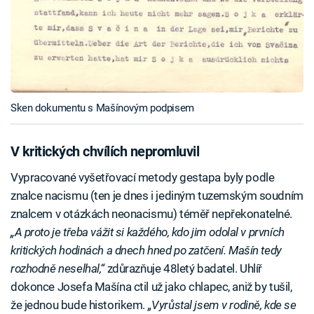
Sken dokumentu s Mašínovým podpisem
V kritických chvílích nepromluvil
Vypracované vyšetřovací metody gestapa byly podle
znalce nacismu (ten je dnes i jediným tuzemským soudním
znalcem v otázkách neonacismu) téměř nepřekonatelné.
„A proto je třeba vážit si každého, kdo jim odolal v prvních
kritických hodinách a dnech hned po zatčení. Mašín tedy
rozhodně neselhal,“
zdůrazňuje 48letý badatel. Uhlíř
dokonce Josefa Mašína ctil už jako chlapec, aniž by tušil,
že jednou bude historikem.
„Vyrůstal jsem v rodině, kde se