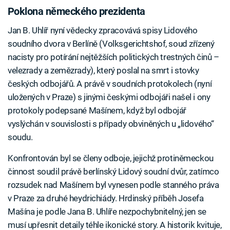
Poklona německého prezidenta
Jan B. Uhlíř nyní vědecky zpracovává spisy Lidového
soudního dvora v Berlíně (Volksgerichtshof, soud zřízený
nacisty pro potírání nejtěžších politických trestných činů –
velezrady a zemězrady), který poslal na smrt i stovky
českých odbojářů. A právě v soudních protokolech (nyní
uložených v Praze) s jinými českými odbojáři našel i ony
protokoly podepsané Mašínem, když byl odbojář
vyslýchán v souvislosti s případy obviněných u „lidového“
soudu.
Konfrontován byl se členy odboje, jejichž protiněmeckou
činnost soudil právě berlínský Lidový soudní dvůr, zatímco
rozsudek nad Mašínem byl vynesen podle stanného práva
v Praze za druhé heydrichiády. Hrdinský příběh Josefa
Mašína je podle Jana B. Uhlíře nezpochybnitelný, jen se
musí upřesnit detaily téhle ikonické story. A historik kvituje,