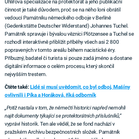
Uhlířova specializace na protektorát a jeho publikační
činnost je také důvodem, proč se na něho loni obrátil
vedoucí Památníku německého odboje v Berlíně
(Gedenkstätte Deutscher Widerstand) Johannes Tuchel.
Památník spravuje i bývalou věznici Plötzensee a Tuchel se
rozhodl interaktivně přiblížit příběhy všech asi 2 800
popravených v tomto areálu během nacistické éry.
Příbuzný, badatel či turista si pouze zadá jméno a dostane
digitální informace o celém procesu, který skončil
nejvyšším trestem.
Čtěte také:
Lidé si musí uvědomit, co byl odboj. Mašíny
ovlivnili i Píka a Horáková, říká odborník
„Potíž nastala v tom, že němečtí historici napřed nemohli
najít dokumenty týkající se protektorátních příslušníků,“
vypráví historik. Ten ale věděl, že se fond nachází v
pražském Archivu bezpečnostních složek. Památník