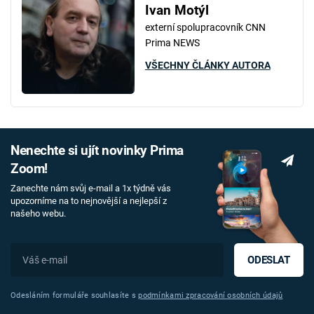
Ivan Motýl
externí spolupracovník CNN
Prima NEWS
VŠECHNY ČLÁNKY AUTORA
Nenechte si ujít novinky Prima
Zoom!
Zanechte nám svůj e-mail a 1x týdně vás
upozorníme na to nejnovější a nejlepší z
našeho webu.
ODESLAT
Odesláním formuláře souhlasíte s
podmínkami zpracování osobních údajů