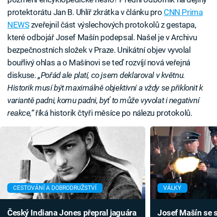
protektorátu Jan B. Uhlíř zkrátka v článku pro
CNN Prima
NEWS
zveřejnil část výslechových protokolů z gestapa,
které odbojář Josef Mašín podepsal. Našel je v Archivu
bezpečnostních složek v Praze. Unikátní objev vyvolal
bouřlivý ohlas a o Mašínovi se teď rozvíjí nová veřejná
diskuse.
„Pořád ale platí, co jsem deklaroval v květnu.
Historik musí být maximálně objektivní a vždy se přiklonit k
variantě padni, komu padni, byť to může vyvolat i negativní
reakce,“
říká historik čtyři měsíce po nálezu protokolů.
CESTOVÁNÍ A DOBRODRUŽSTVÍ
VÁLKY
Český Indiana Jones přepral jaguára
Josef Mašín se 