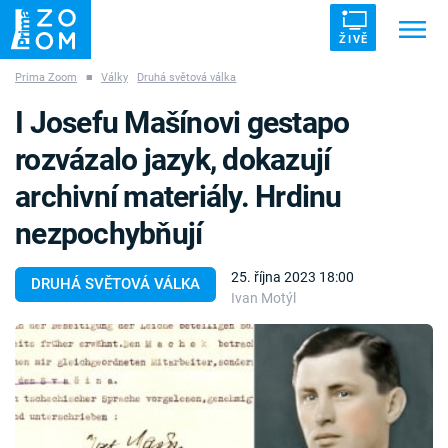
ŽIVĚ
Prima Zoom
■
Války
Druhá světová válka
Trendy:
ZRÁDCI
UFO
DRUHÁ SVĚTOVÁ VÁLKA
I Josefu Mašínovi gestapo
ZÁHADY
VETŘELCI DÁVNOVĚKU
rozvázalo jazyk, dokazují
archivní materiály. Hrdinu
nezpochybňují
Témata
25. října 2023 18:00
DRUHÁ SVĚTOVÁ VÁLKA
Ivan Motýl
Témata
Pořady
TV Program