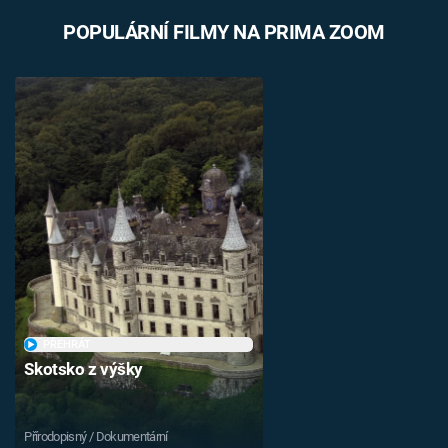
POPULÁRNÍ FILMY NA PRIMA ZOOM
PŘEHRÁT
Skotsko z výšky
Přírodopisný / Dokumentární