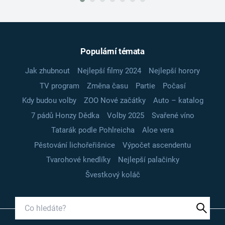
Populární témata
Jak zhubnout
Nejlepší filmy 2024
Nejlepší horory
TV program
Změna času
Partie
Počasí
Kdy budou volby
ZOO Nové začátky
Auto – katalog
7 pádů Honzy Dědka
Volby 2025
Svařené víno
Tatarák podle Pohlreicha
Aloe vera
Pěstování lichořeřišnice
Výpočet ascendentu
Tvarohové knedlíky
Nejlepší palačinky
Švestkový koláč