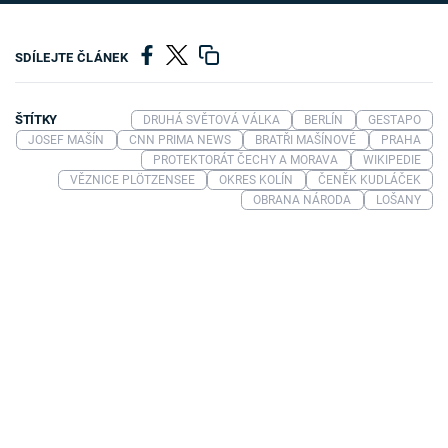
SDÍLEJTE ČLÁNEK
ŠTÍTKY
DRUHÁ SVĚTOVÁ VÁLKA
BERLÍN
GESTAPO
JOSEF MAŠÍN
CNN PRIMA NEWS
BRATŘI MAŠÍNOVÉ
PRAHA
PROTEKTORÁT ČECHY A MORAVA
WIKIPEDIE
VĚZNICE PLÖTZENSEE
OKRES KOLÍN
ČENĚK KUDLÁČEK
OBRANA NÁRODA
LOŠANY