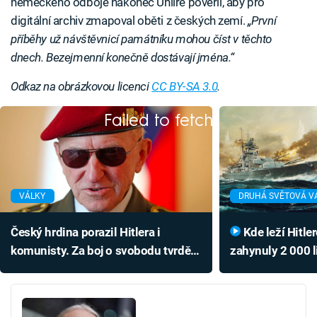
německého odboje nakonec Uhlíře pověřil, aby pro
digitální archiv zmapoval oběti z českých zemí.
„První
příběhy už návštěvnicí památníku mohou číst v těchto
dnech. Bezejmenní konečně dostávají jména.“
Odkaz na obrázkovou licenci
CC BY-SA 3.0
.
Failed to fetch
VÁLKY
DRUHÁ SVĚTOVÁ V
Český hrdina porazil Hitlera i
Kde leží Hitlerova chlouba, na níž
komunisty. Za boj o svobodu tvrdě
zahynuly 2 000 l
zaplatil
bitevníku Bisma
tajemstvím