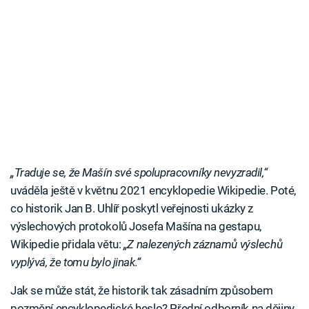
„Traduje se, že Mašín své spolupracovníky nevyzradil,“
uváděla ještě v květnu 2021 encyklopedie Wikipedie. Poté,
co historik Jan B. Uhlíř poskytl veřejnosti ukázky z
výslechových protokolů Josefa Mašína na gestapu,
Wikipedie přidala větu:
„Z nalezených záznamů výslechů
vyplývá, že tomu bylo jinak.“
Jak se může stát, že historik tak zásadním způsobem
pozmění encyklopedické heslo? Přední odborník na dějiny