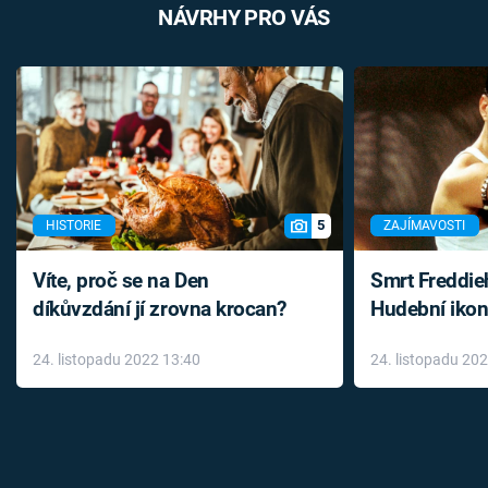
NÁVRHY PRO VÁS
5
HISTORIE
ZAJÍMAVOSTI
Víte, proč se na Den
Smrt Freddie
díkůvzdání jí zrovna krocan?
Hudební ikon
až do konce 
24. listopadu 2022 13:40
24. listopadu 20
léky