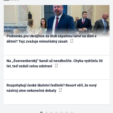
Podmínka pro Ukrajince za útok zápalnou lahví na dům s
dětmi? Tejc zvažuje mimořádný zásah
Na „Švarcenberský“ kanál už neodbočíte. Chyba vydržela 30
let, teď ceduli celou odstraní
Rozpohybují české školství ředitelé? Resort věří, že nový
nástroj utne nekonečné debaty