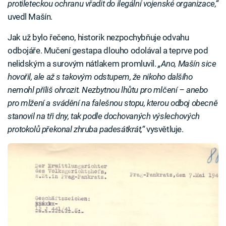
protileteckou ochranu vřadit do ilegální vojenské organizace,“
uvedl Mašín.
Jak už bylo řečeno, historik nezpochybňuje odvahu
odbojáře. Mučení gestapa dlouho odolával a teprve pod
nelidským a surovým nátlakem promluvil.
„Ano, Mašín sice
hovořil, ale až s takovým odstupem, že nikoho dalšího
nemohl příliš ohrozit. Nezbytnou lhůtu pro mlčení – anebo
pro mlžení a svádění na falešnou stopu, kterou odboj obecně
stanovil na tři dny, tak podle dochovaných výslechových
protokolů překonal zhruba padesátkrát,“
vysvětluje.