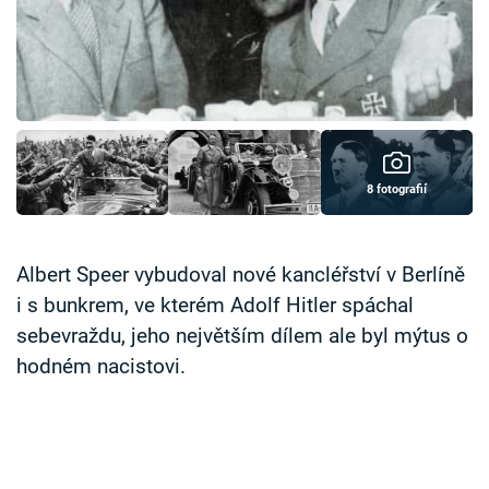
Časopis
Sledujte prima+
Přihlášení
8 fotografií
Sledujte nás
Albert Speer vybudoval nové kancléřství v Berlíně
i s bunkrem, ve kterém Adolf Hitler spáchal
sebevraždu, jeho největším dílem ale byl mýtus o
hodném nacistovi.