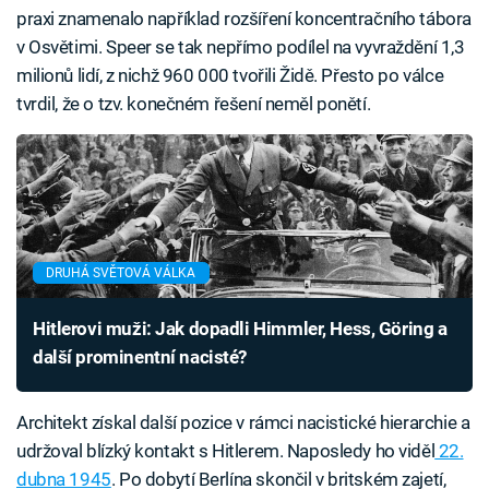
praxi znamenalo například rozšíření koncentračního tábora
v Osvětimi. Speer se tak nepřímo podílel na vyvraždění 1,3
milionů lidí, z nichž 960 000 tvořili Židě. Přesto po válce
tvrdil, že o tzv. konečném řešení neměl ponětí.
DRUHÁ SVĚTOVÁ VÁLKA
Hitlerovi muži: Jak dopadli Himmler, Hess, Göring a
další prominentní nacisté?
Architekt získal další pozice v rámci nacistické hierarchie a
udržoval blízký kontakt s Hitlerem. Naposledy ho viděl
22.
dubna 1945
. Po dobytí Berlína skončil v britském zajetí,