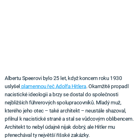
Albertu Speerovi bylo 25 let, když koncem roku 1930
uslyšel
plamennou řeč Adolfa Hitlera
. Okamžitě propadl
nacistické ideologii a brzy se dostal do společnosti
nejbližších führerových spolupracovníků. Mladý muž,
kterého jeho otec – také architekt – neustále shazoval,
přilnul k nacistické straně a stal se vůdcovým oblíbencem.
Architekt to nebyl údajně nijak dobrý, ale Hitler mu
přenechával ty největší říšské zakázky.