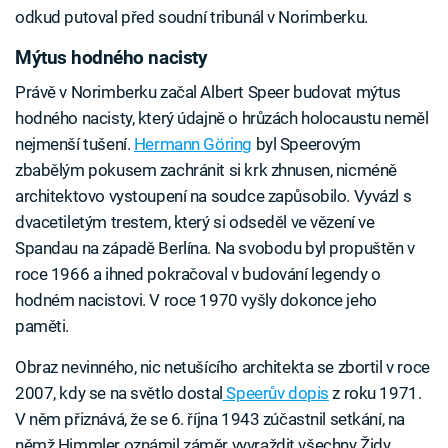
odkud putoval před soudní tribunál v Norimberku.
Mýtus hodného nacisty
Právě v Norimberku začal Albert Speer budovat mýtus
hodného nacisty, který údajně o hrůzách holocaustu neměl
nejmenší tušení.
Hermann Göring
byl Speerovým
zbabělým pokusem zachránit si krk zhnusen, nicméně
architektovo vystoupení na soudce zapůsobilo. Vyvázl s
dvacetiletým trestem, který si odseděl ve vězení ve
Spandau na západě Berlína. Na svobodu byl propuštěn v
roce 1966 a ihned pokračoval v budování legendy o
hodném nacistovi. V roce 1970 vyšly dokonce jeho
paměti.
Obraz nevinného, nic netušícího architekta se zbortil v roce
2007, kdy se na světlo dostal
Speerův dopis
z roku 1971.
V něm přiznává, že se 6. října 1943 zúčastnil setkání, na
němž Himmler oznámil záměr vyvraždit všechny Židy.