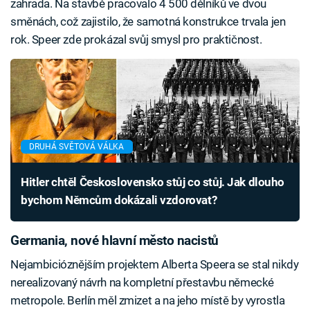
zahrada. Na stavbě pracovalo 4 500 dělníků ve dvou
směnách, což zajistilo, že samotná konstrukce trvala jen
rok. Speer zde prokázal svůj smysl pro praktičnost.
DRUHÁ SVĚTOVÁ VÁLKA
Hitler chtěl Československo stůj co stůj. Jak dlouho
bychom Němcům dokázali vzdorovat?
Germania, nové hlavní město nacistů
Nejambicióznějším projektem Alberta Speera se stal nikdy
nerealizovaný návrh na kompletní přestavbu německé
metropole. Berlín měl zmizet a na jeho místě by vyrostla