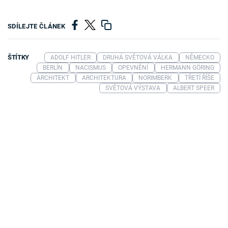
SDÍLEJTE ČLÁNEK
ŠTÍTKY
ADOLF HITLER
DRUHÁ SVĚTOVÁ VÁLKA
NĚMECKO
BERLÍN
NACISMUS
OPEVNĚNÍ
HERMANN GÖRING
ARCHITEKT
ARCHITEKTURA
NORIMBERK
TŘETÍ ŘÍŠE
SVĚTOVÁ VÝSTAVA
ALBERT SPEER