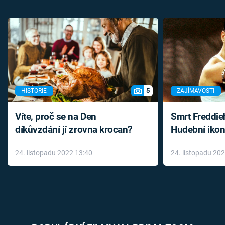
5
HISTORIE
ZAJÍMAVOSTI
Víte, proč se na Den
Smrt Freddie
díkůvzdání jí zrovna krocan?
Hudební ikon
až do konce 
24. listopadu 2022 13:40
24. listopadu 20
léky