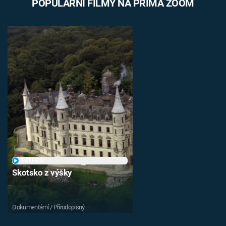
POPULÁRNÍ FILMY NA PRIMA ZOOM
PŘEHRÁT
Skotsko z výšky
Dokumentární / Přírodopisný