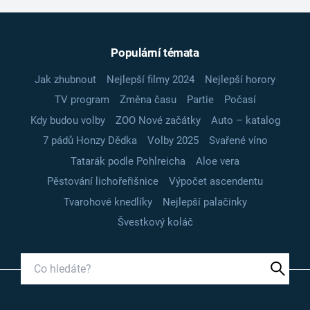
Populární témata
Jak zhubnout
Nejlepší filmy 2024
Nejlepší horory
TV program
Změna času
Partie
Počasí
Kdy budou volby
ZOO Nové začátky
Auto – katalog
7 pádů Honzy Dědka
Volby 2025
Svařené víno
Tatarák podle Pohlreicha
Aloe vera
Pěstování lichořeřišnice
Výpočet ascendentu
Tvarohové knedlíky
Nejlepší palačinky
Švestkový koláč