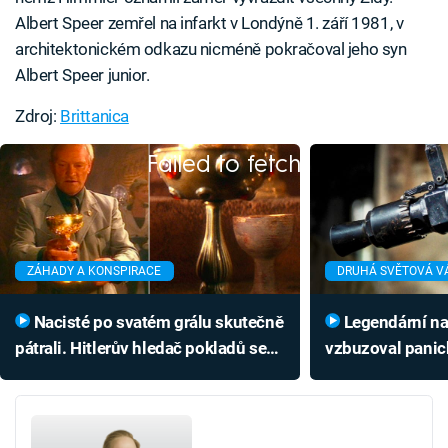
Albert Speer zemřel na infarkt v Londýně 1. září 1981, v
architektonickém odkazu nicméně pokračoval jeho syn
Albert Speer junior.
Zdroj:
Brittanica
Failed to fetch
ZÁHADY A KONSPIRACE
DRUHÁ SVĚTOVÁ V
Nacisté po svatém grálu skutečně
Legendární nacistický kulomet
pátrali. Hitlerův hledač pokladů se
vzbuzoval panic
střetl s fanatickým Himmlerem
Podívejte se, jak