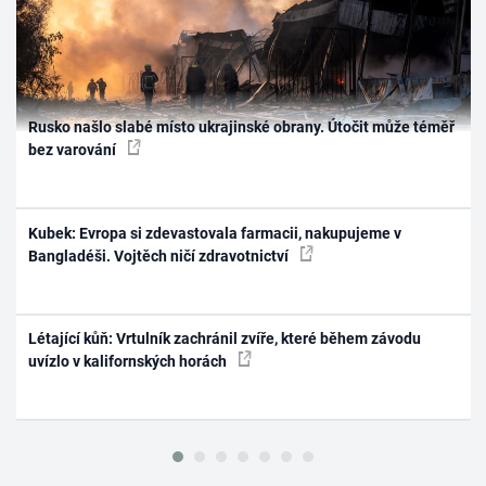
Rusko našlo slabé místo ukrajinské obrany. Útočit může téměř
bez varování
Kubek: Evropa si zdevastovala farmacii, nakupujeme v
Bangladéši. Vojtěch ničí zdravotnictví
Létající kůň: Vrtulník zachránil zvíře, které během závodu
uvízlo v kalifornských horách