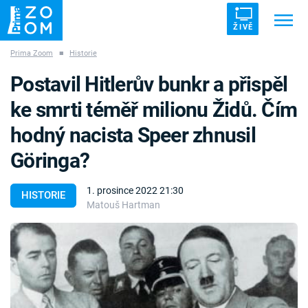
ŽIVĚ
Prima Zoom
■
Historie
Trendy:
ZRÁDCI
UFO
DRUHÁ SVĚTOVÁ VÁLKA
Postavil Hitlerův bunkr a přispěl
ZÁHADY
VETŘELCI DÁVNOVĚKU
ke smrti téměř milionu Židů. Čím
hodný nacista Speer zhnusil
Göringa?
Témata
1. prosince 2022 21:30
HISTORIE
Matouš Hartman
Témata
Pořady
TV Program