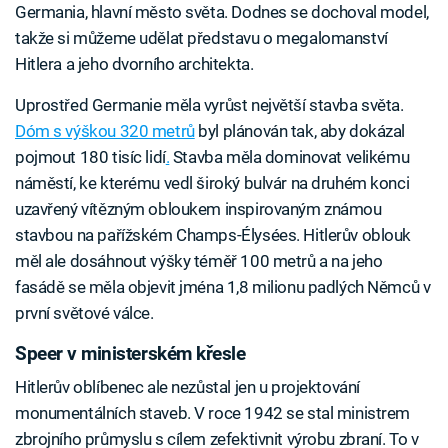
Germania, hlavní město světa. Dodnes se dochoval model,
takže si můžeme udělat představu o megalomanství
Hitlera a jeho dvorního architekta.
Uprostřed Germanie měla vyrůst největší stavba světa.
Dóm s výškou 320 metrů
byl plánován tak, aby dokázal
pojmout 180 tisíc lidí
.
Stavba měla dominovat velikému
náměstí, ke kterému vedl široký bulvár na druhém konci
uzavřený vítězným obloukem inspirovaným známou
stavbou na pařížském Champs-Élysées. Hitlerův oblouk
měl ale dosáhnout výšky téměř 100 metrů a na jeho
fasádě se měla objevit jména 1,8 milionu padlých Němců v
první světové válce.
Speer v ministerském křesle
Hitlerův oblíbenec ale nezůstal jen u projektování
monumentálních staveb. V roce 1942 se stal ministrem
zbrojního průmyslu s cílem zefektivnit výrobu zbraní. To v