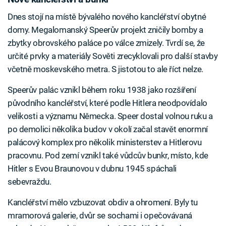
Dnes stojí na místě bývalého nového kancléřství obytné
domy. Megalomanský Speerův projekt zničily bomby a
zbytky obrovského paláce po válce zmizely. Tvrdí se, že
určité prvky a materiály Sověti zrecyklovali pro další stavby
včetně moskevského metra. S jistotou to ale říct nelze.
Speerův palác vznikl během roku 1938 jako rozšíření
původního kancléřství, které podle Hitlera neodpovídalo
velikosti a významu Německa. Speer dostal volnou ruku a
po demolici několika budov v okolí začal stavět enormní
palácový komplex pro několik ministerstev a Hitlerovu
pracovnu. Pod zemí vznikl také vůdcův bunkr, místo, kde
Hitler s Evou Braunovou v dubnu 1945 spáchali
sebevraždu.
Kancléřství mělo vzbuzovat obdiv a ohromení. Byly tu
mramorová galerie, dvůr se sochami i opečovávaná