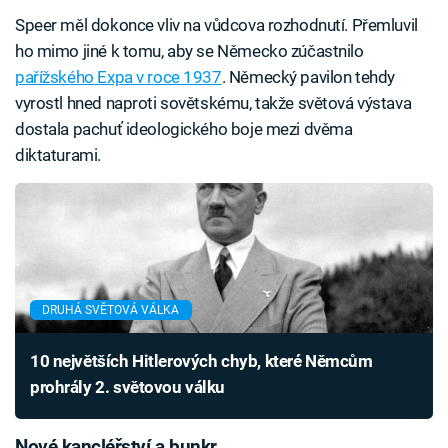
Speer měl dokonce vliv na vůdcova rozhodnutí. Přemluvil
ho mimo jiné k tomu, aby se Německo zúčastnilo
pařížského Expa v roce 1937
. Německý pavilon tehdy
vyrostl hned naproti sovětskému, takže světová výstava
dostala pachuť ideologického boje mezi dvěma
diktaturami.
DRUHÁ SVĚTOVÁ VÁLKA
10 největších Hitlerových chyb, které Němcům
prohrály 2. světovou válku
Nové kancléřství a bunkr