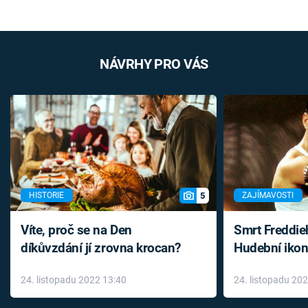
NÁVRHY PRO VÁS
5
HISTORIE
ZAJÍMAVOSTI
Víte, proč se na Den
Smrt Freddie
díkůvzdání jí zrovna krocan?
Hudební ikon
až do konce 
24. listopadu 2022 13:40
24. listopadu 20
léky