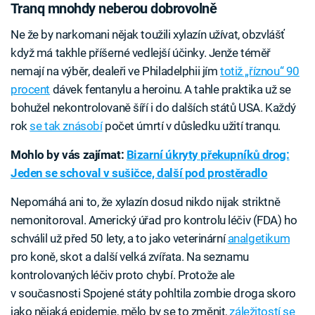
Tranq mnohdy neberou dobrovolně
Ne že by narkomani nějak toužili xylazín užívat, obzvlášť
když má takhle příšerné vedlejší účinky. Jenže téměř
nemají na výběr, dealeři ve Philadelphii jím
totiž „říznou“ 90
procent
dávek fentanylu a heroinu. A tahle praktika už se
bohužel nekontrolovaně šíří i do dalších států USA. Každý
rok
se tak znásobí
počet úmrtí v důsledku užití tranqu.
Mohlo by vás zajímat:
Bizarní úkryty překupníků drog:
Jeden se schoval v sušičce, další pod prostěradlo
Nepomáhá ani to, že xylazín dosud nikdo nijak striktně
nemonitoroval. Americký úřad pro kontrolu léčiv (FDA) ho
schválil už před 50 lety, a to jako veterinární
analgetikum
pro koně, skot a další velká zvířata. Na seznamu
kontrolovaných léčiv proto chybí. Protože ale
v současnosti Spojené státy pohltila zombie droga skoro
jako nějaká epidemie, mělo by se to změnit,
záležitostí se