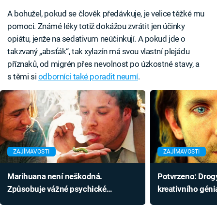
A bohužel, pokud se člověk předávkuje, je velice těžké mu
pomoci. Známé léky totiž dokážou zvrátit jen účinky
opiátu, jenže na sedativum neúčinkují. A pokud jde o
takzvaný „absťák“, tak xylazín má svou vlastní plejádu
příznaků, od migrén přes nevolnost po úzkostné stavy, a
s těmi si
odborníci také poradit neumí
.
ZAJÍMAVOSTI
ZAJÍMAVOSTI
Marihuana není neškodná.
Potvrzeno: Drogy
Způsobuje vážné psychické
kreativního génia
problémy, varování patří hlavně
úspěchu je úplně
mužům