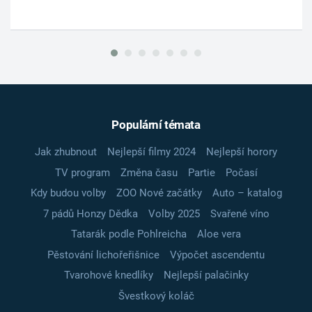
Populární témata
Jak zhubnout
Nejlepší filmy 2024
Nejlepší horory
TV program
Změna času
Partie
Počasí
Kdy budou volby
ZOO Nové začátky
Auto – katalog
7 pádů Honzy Dědka
Volby 2025
Svařené víno
Tatarák podle Pohlreicha
Aloe vera
Pěstování lichořeřišnice
Výpočet ascendentu
Tvarohové knedlíky
Nejlepší palačinky
Švestkový koláč