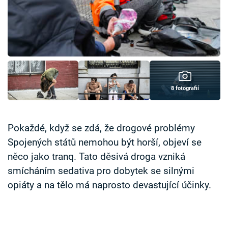
Časopis
Sledujte prima+
Přihlášení
8 fotografií
Sledujte nás
Pokaždé, když se zdá, že drogové problémy
Spojených států nemohou být horší, objeví se
něco jako tranq. Tato děsivá droga vzniká
smícháním sedativa pro dobytek se silnými
opiáty a na tělo má naprosto devastující účinky.