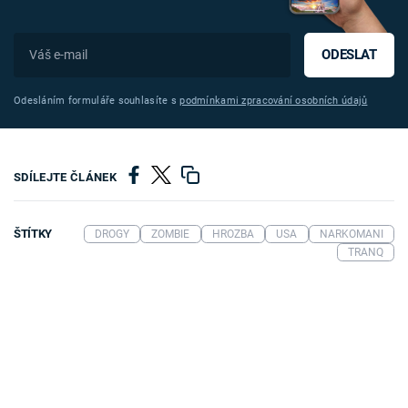
ODESLAT
Odesláním formuláře souhlasíte s
podmínkami zpracování osobních údajů
SDÍLEJTE ČLÁNEK
ŠTÍTKY
DROGY
ZOMBIE
HROZBA
USA
NARKOMANI
TRANQ