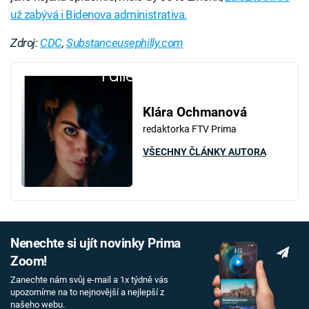
už zabývá i Bidenova administrativa.
Zdroj:
CDC
,
Substanceusephilly.com
Failed to fetch
Klára Ochmanová
redaktorka FTV Prima
VŠECHNY ČLÁNKY AUTORA
Nenechte si ujít novinky Prima
Zoom!
Zanechte nám svůj e-mail a 1x týdně vás
upozorníme na to nejnovější a nejlepší z
našeho webu.