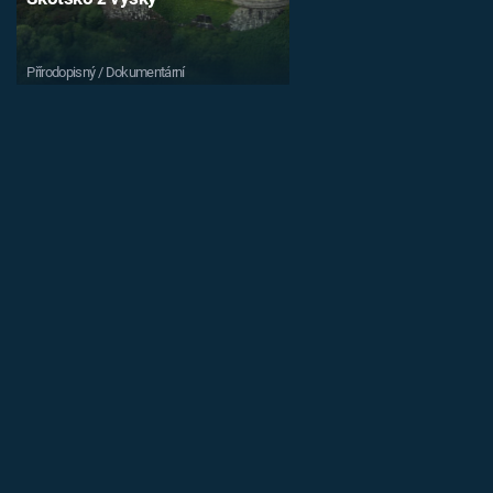
Přírodopisný / Dokumentární