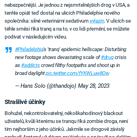
nebezpečnější. Je jednou z nejsmrtelnějších drog v USA, a
tenhle opiát teď dostal na ulicích Philadelphie nového
společníka: silné veterinární sedativum
xylazín
. V ulicích se
téhle směsi říká tranq a na to, v co lidi přemění, se můžete
podívat v následujícím videu.
#Philadelphia
's 'tranq' epidemic hellscape: Disturbing
new footage shows devastating scale of
#drug
crisis
as
#addicts
crowd filthy footpaths and shoot up in
broad daylight
pic.twitter.com/fYKWLuw8Ow
— Hans Solo (@thandojo)
May 28, 2023
Strašlivé účinky
Bohužel, nekontrolovatelný, několikahodinový blackout
uživatelů, kvůli kterému se tranqu říká zombie droga, není
tím nejhorším z jeho účinků. Jakmile se drogově závislý