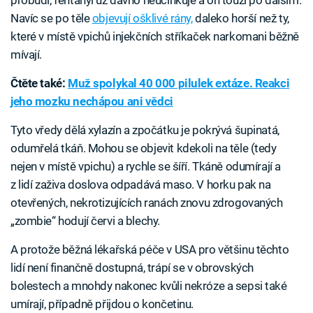
probudí, fentanyl už dávno neúčinkuje a on touží po dalším.
Navíc se po těle
objevují ošklivé rány,
daleko horší než ty,
které v místě vpichů injekčních stříkaček narkomani běžně
mívají.
Čtěte také:
Muž spolykal 40 000 pilulek extáze. Reakci
jeho mozku nechápou ani vědci
Tyto vředy dělá xylazín a zpočátku je pokrývá šupinatá,
odumřelá tkáň. Mohou se objevit kdekoli na těle (tedy
nejen v místě vpichu) a rychle se šíří. Tkáně odumírají a
z lidí zaživa doslova odpadává maso. V horku pak na
otevřených, nekrotizujících ranách znovu zdrogovaných
„zombie“ hodují červi a blechy.
A protože běžná lékařská péče v USA pro většinu těchto
lidí není finančně dostupná, trápí se v obrovských
bolestech a mnohdy nakonec kvůli nekróze a sepsi také
umírají, případně přijdou o končetinu.