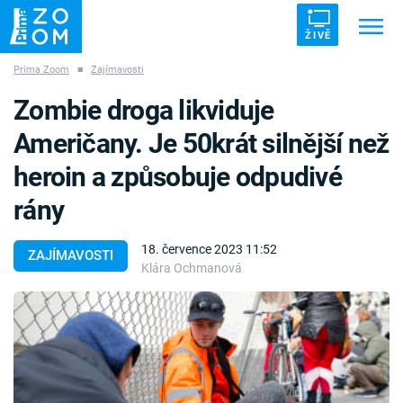
ŽIVĚ
Prima Zoom
■
Zajímavosti
Trendy:
ZRÁDCI
UFO
DRUHÁ SVĚTOVÁ VÁLKA
Zombie droga likviduje
ZÁHADY
VETŘELCI DÁVNOVĚKU
Američany. Je 50krát silnější než
heroin a způsobuje odpudivé
rány
Témata
18. července 2023 11:52
ZAJÍMAVOSTI
Klára Ochmanová
Témata
Pořady
TV Program