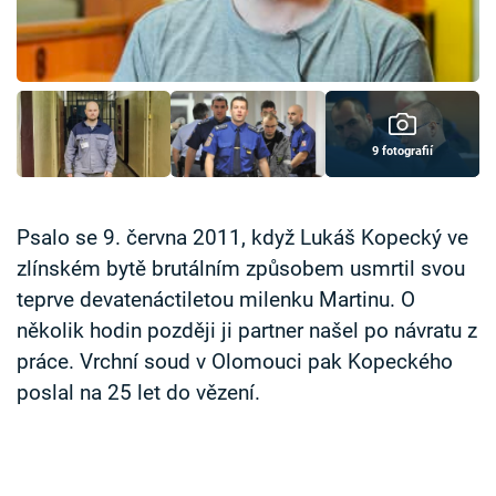
Časopis
Sledujte prima+
Přihlášení
9 fotografií
Sledujte nás
Psalo se 9. června 2011, když Lukáš Kopecký ve
zlínském bytě brutálním způsobem usmrtil svou
teprve devatenáctiletou milenku Martinu. O
několik hodin později ji partner našel po návratu z
práce. Vrchní soud v Olomouci pak Kopeckého
poslal na 25 let do vězení.