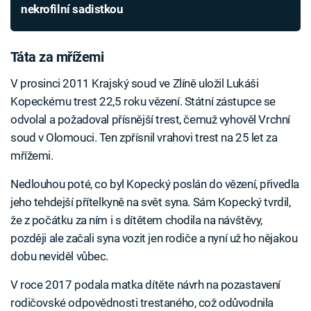
nekrofilní sadistkou
Táta za mřížemi
V prosinci 2011 Krajský soud ve Zlíně uložil Lukáši
Kopeckému trest 22,5 roku vězení. Státní zástupce se
odvolal a požadoval přísnější trest, čemuž vyhověl Vrchní
soud v Olomouci. Ten zpřísnil vrahovi trest na 25 let za
mřížemi.
Nedlouhou poté, co byl Kopecký poslán do vězení, přivedla
jeho tehdejší přítelkyně na svět syna. Sám Kopecký tvrdil,
že z počátku za ním i s dítětem chodila na návštěvy,
později ale začali syna vozit jen rodiče a nyní už ho nějakou
dobu neviděl vůbec.
V roce 2017 podala matka dítěte návrh na pozastavení
rodičovské odpovědnosti trestaného, což odůvodnila