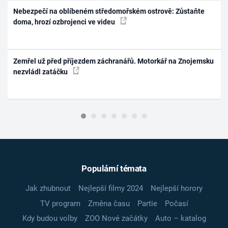
Nebezpečí na oblíbeném středomořském ostrově: Zůstaňte
doma, hrozí ozbrojenci ve videu
Zemřel už před příjezdem záchranářů. Motorkář na Znojemsku
nezvládl zatáčku
Populární témata
Jak zhubnout
Nejlepší filmy 2024
Nejlepší horory
TV program
Změna času
Partie
Počasí
Kdy budou volby
ZOO Nové začátky
Auto – katalog