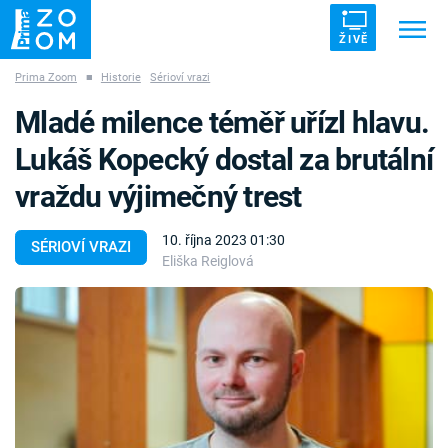
ŽIVĚ
Prima Zoom
■
Historie
Sérioví vrazi
Trendy:
ZRÁDCI
UFO
DRUHÁ SVĚTOVÁ VÁLKA
Mladé milence téměř uřízl hlavu.
ZÁHADY
VETŘELCI DÁVNOVĚKU
Lukáš Kopecký dostal za brutální
vraždu výjimečný trest
10. října 2023 01:30
SÉRIOVÍ VRAZI
Eliška Reiglová
Témata
Témata
Pořady
TV Program