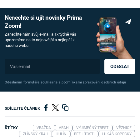
Nenechte si ujít novinky Prima
Zoom!
Zanechte nám svůj e-mail a 1x týdně vás
upozorníme na to nejnovější a nejlepší z
našeho webu.
ODESLAT
Odesláním formuláře souhlasíte s
podmínkami zpracování osobních údajů
SDÍLEJTE ČLÁNEK
ŠTÍTKY
VRAŽDA
VRAH
VÝJIMEČNÝ TREST
VĚZNICE
ZLÍNSKÝ KRAJ
HULÍN
BEZ LÍTOSTI
LUKÁŠ KOPECKÝ