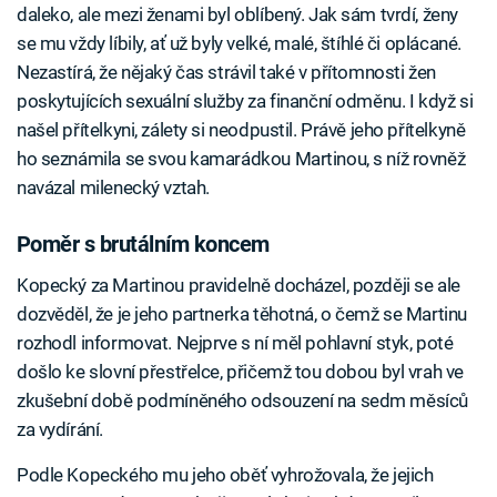
daleko, ale mezi ženami byl oblíbený. Jak sám tvrdí, ženy
se mu vždy líbily, ať už byly velké, malé, štíhlé či oplácané.
Nezastírá, že nějaký čas strávil také v přítomnosti žen
poskytujících sexuální služby za finanční odměnu. I když si
našel přítelkyni, zálety si neodpustil. Právě jeho přítelkyně
ho seznámila se svou kamarádkou Martinou, s níž rovněž
navázal milenecký vztah.
Poměr s brutálním koncem
Kopecký za Martinou pravidelně docházel, později se ale
dozvěděl, že je jeho partnerka těhotná, o čemž se Martinu
rozhodl informovat. Nejprve s ní měl pohlavní styk, poté
došlo ke slovní přestřelce, přičemž tou dobou byl vrah ve
zkušební době podmíněného odsouzení na sedm měsíců
za vydírání.
Podle Kopeckého mu jeho oběť vyhrožovala, že jejich