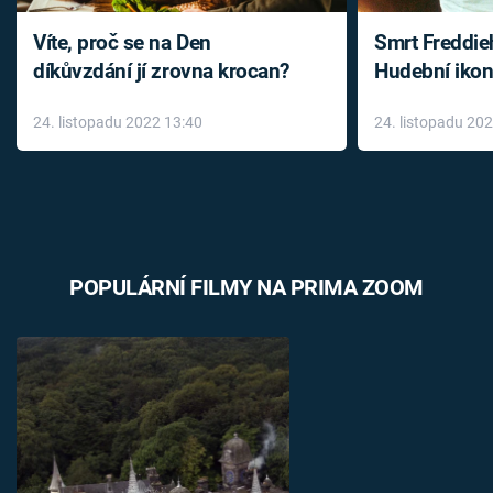
Víte, proč se na Den
Smrt Freddie
díkůvzdání jí zrovna krocan?
Hudební ikon
až do konce 
24. listopadu 2022 13:40
24. listopadu 20
léky
POPULÁRNÍ FILMY NA PRIMA ZOOM