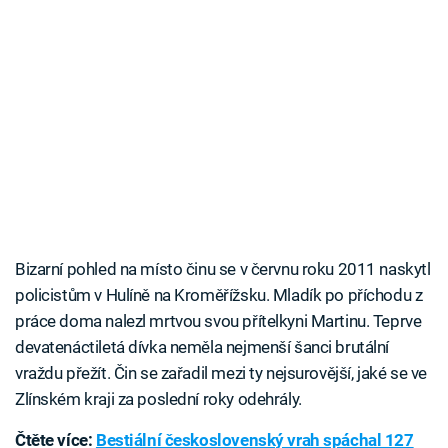
Bizarní pohled na místo činu se v červnu roku 2011 naskytl
policistům v Hulíně na Kroměřížsku. Mladík po příchodu z
práce doma nalezl mrtvou svou přítelkyni Martinu. Teprve
devatenáctiletá dívka neměla nejmenší šanci brutální
vraždu přežít. Čin se zařadil mezi ty nejsurovější, jaké se ve
Zlínském kraji za poslední roky odehrály.
Čtěte více:
Bestiální československý vrah spáchal 127