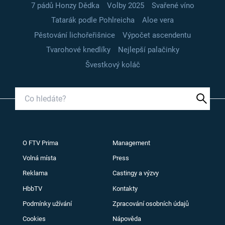
7 pádů Honzy Dědka
Volby 2025
Svařené víno
Tatarák podle Pohlreicha
Aloe vera
Pěstování lichořeřišnice
Výpočet ascendentu
Tvarohové knedlíky
Nejlepší palačinky
Švestkový koláč
O FTV Prima
Management
Volná místa
Press
Reklama
Castingy a výzvy
HbbTV
Kontakty
Podmínky užívání
Zpracování osobních údajů
Cookies
Nápověda