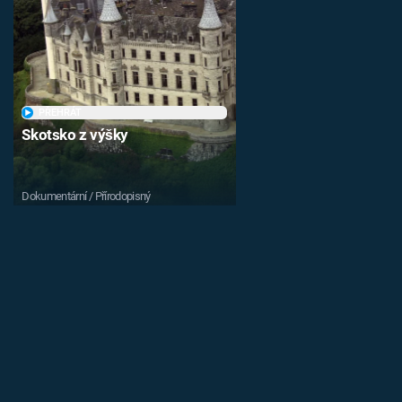
PŘEHRÁT
Skotsko z výšky
Dokumentární / Přírodopisný