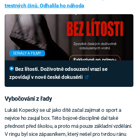
trestných činů. Odhalila ho náhoda
SERIÁLY A FILMY
Bez lítosti. Doživotně odsouzení vrazi se
zpovídají v nové české dokusérii
Vybočování z řady
Lukáš Kopecký se už jako dítě začal zajímat o sport a
nejvíce ho zaujal box. Této bojové disciplíně dal také
přednost před školou, a proto má pouze základní vzdělání.
V ringu byl sice zápasníkem, který nešel pro tvrdou ránu