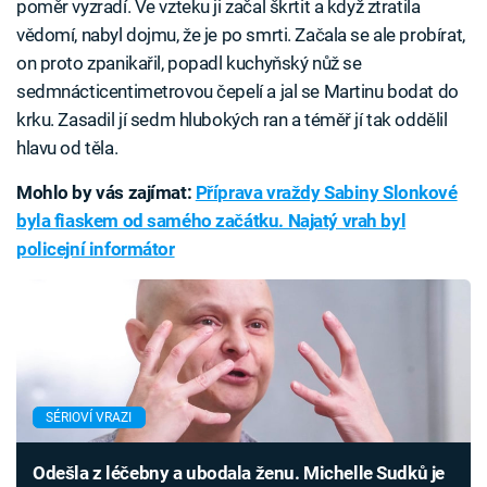
poměr vyzradí. Ve vzteku ji začal škrtit a když ztratila
vědomí, nabyl dojmu, že je po smrti. Začala se ale probírat,
on proto zpanikařil, popadl kuchyňský nůž se
sedmnácticentimetrovou čepelí a jal se Martinu bodat do
krku. Zasadil jí sedm hlubokých ran a téměř jí tak oddělil
hlavu od těla.
Mohlo by vás zajímat:
Příprava vraždy Sabiny Slonkové
byla fiaskem od samého začátku. Najatý vrah byl
policejní informátor
SÉRIOVÍ VRAZI
Odešla z léčebny a ubodala ženu. Michelle Sudků je