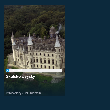
PŘEHRÁT
Skotsko z výšky
Přírodopisný / Dokumentární