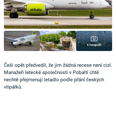
Časopis
Sledujte prima+
Přihlášení
6 fotografií
Sledujte nás
Češi opět předvedli, že jim žádná recese není cizí.
Manažeři letecké společnosti v Pobaltí chtě
nechtě přejmenují letadlo podle přání českých
vtipálků.