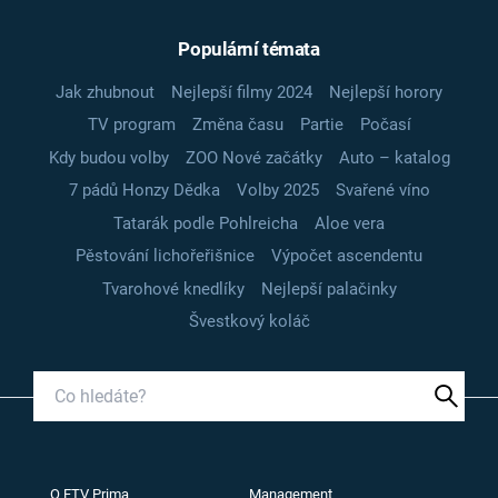
Populární témata
Jak zhubnout
Nejlepší filmy 2024
Nejlepší horory
TV program
Změna času
Partie
Počasí
Kdy budou volby
ZOO Nové začátky
Auto – katalog
7 pádů Honzy Dědka
Volby 2025
Svařené víno
Tatarák podle Pohlreicha
Aloe vera
Pěstování lichořeřišnice
Výpočet ascendentu
Tvarohové knedlíky
Nejlepší palačinky
Švestkový koláč
O FTV Prima
Management