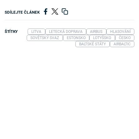
SDÍLEJTE ČLÁNEK
ŠTÍTKY
LITVA
LETECKÁ DOPRAVA
AIRBUS
HLASOVÁNÍ
SOVĚTSKÝ SVAZ
ESTONSKO
LOTYŠSKO
ČESKO
BALTSKÉ STÁTY
AIRBALTIC