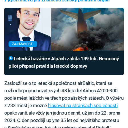
ZAJÍMAVOSTI
Letecká havárie v Alpách zabila 149 lidí. Nemocný
pilot přepsal pravidla letecké dopravy
Zaslouží se o to letecká společnost airBaltic, která se
rozhodla pojmenovat svých 48 letadel Airbus A200-300
podle měst ležících ve třech pobaltských státech. O výběru
z 232 měst je možné
hlasovat na stránkách společnosti
opakovaně, ale vždy jen jednou denně, už jen do 22. srpna
2024. O den později uplyne 35 let od největšího protestu
v Sovětském svazu, kdy dva miliony obyvatel Pobaltí