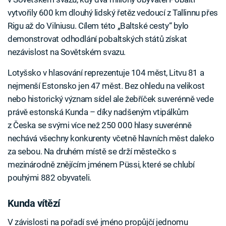
vytvořily 600 km dlouhý lidský řetěz vedoucí z Tallinnu přes
Rigu až do Vilniusu. Cílem této „Baltské cesty“ bylo
demonstrovat odhodlání pobaltských států získat
nezávislost na Sovětském svazu.
Lotyšsko v hlasování reprezentuje 104 měst, Litvu 81 a
nejmenší Estonsko jen 47 měst. Bez ohledu na velikost
nebo historický význam sídel ale žebříček suverénně vede
právě estonská Kunda – díky nadšeným vtipálkům
z Česka se svými více než 250 000 hlasy suverénně
nechává všechny konkurenty včetně hlavních měst daleko
za sebou. Na druhém místě se drží městečko s
mezinárodně znějícím jménem Püssi, které se chlubí
pouhými 882 obyvateli.
Kunda vítězí
V závislosti na pořadí své jméno propůjčí jednomu