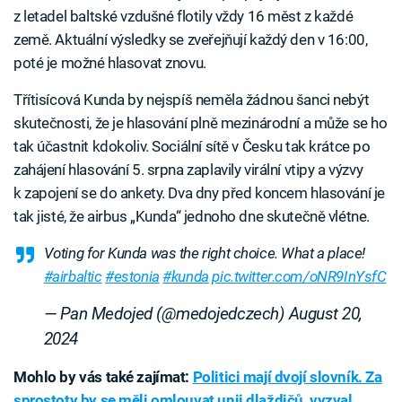
z letadel baltské vzdušné flotily vždy 16 měst z každé
země. Aktuální výsledky se zveřejňují každý den v 16:00,
poté je možné hlasovat znovu.
Třítisícová Kunda by nejspíš neměla žádnou šanci nebýt
skutečnosti, že je hlasování plně mezinárodní a může se ho
tak účastnit kdokoliv. Sociální sítě v Česku tak krátce po
zahájení hlasování 5. srpna zaplavily virální vtipy a výzvy
k zapojení se do ankety. Dva dny před koncem hlasování je
tak jisté, že airbus „Kunda“ jednoho dne skutečně vlétne.
Voting for Kunda was the right choice. What a place!
#airbaltic
#estonia
#kunda
pic.twitter.com/oNR9InYsfC
— Pan Medojed (@medojedczech)
August 20,
2024
Mohlo by vás také zajímat:
Politici mají dvojí slovník. Za
sprostoty by se měli omlouvat unii dlaždičů, vyzval