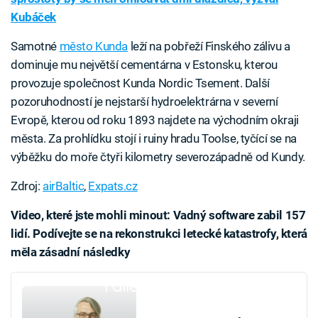
Kubáček
Samotné
město Kunda
leží na pobřeží Finského zálivu a
dominuje mu největší cementárna v Estonsku, kterou
provozuje společnost Kunda Nordic Tsement. Další
pozoruhodností je nejstarší hydroelektrárna v severní
Evropě, kterou od roku 1893 najdete na východním okraji
města. Za prohlídku stojí i ruiny hradu Toolse, tyčící se na
výběžku do moře čtyři kilometry severozápadně od Kundy.
Zdroj:
airBaltic
,
Expats.cz
Video, které jste mohli minout: Vadný software zabil 157
lidí. Podívejte se na rekonstrukci letecké katastrofy, která
měla zásadní následky
Failed to fetch