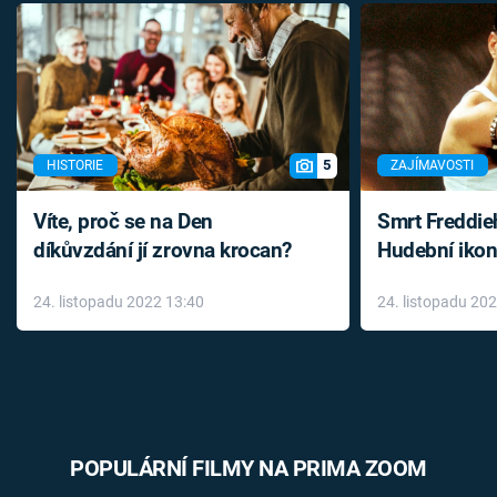
5
HISTORIE
ZAJÍMAVOSTI
Víte, proč se na Den
Smrt Freddie
díkůvzdání jí zrovna krocan?
Hudební ikon
až do konce 
24. listopadu 2022 13:40
24. listopadu 20
léky
POPULÁRNÍ FILMY NA PRIMA ZOOM