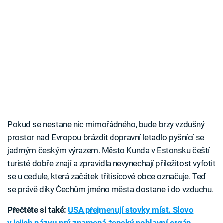
Pokud se nestane nic mimořádného, bude brzy vzdušný
prostor nad Evropou brázdit dopravní letadlo pyšnící se
jadrným českým výrazem. Město Kunda v Estonsku čeští
turisté dobře znají a zpravidla nevynechají příležitost vyfotit
se u cedule, která začátek třítisícové obce označuje. Teď
se právě díky Čechům jméno města dostane i do vzduchu.
Přečtěte si také:
USA přejmenují stovky míst. Slovo
v jejich názvu prý znamená ženský pohlavní orgán