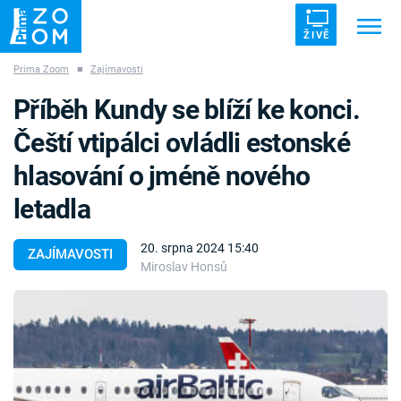
ŽIVĚ
Prima Zoom
■
Zajímavosti
Trendy:
ZRÁDCI
UFO
DRUHÁ SVĚTOVÁ VÁLKA
Příběh Kundy se blíží ke konci.
ZÁHADY
VETŘELCI DÁVNOVĚKU
Čeští vtipálci ovládli estonské
hlasování o jméně nového
letadla
Témata
20. srpna 2024 15:40
ZAJÍMAVOSTI
Miroslav Honsů
Témata
Pořady
TV Program