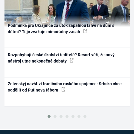
Podmínka pro Ukrajince za útok zápalnou lahví na dům s
dětmi? Tejc zvažuje mimořádný zásah
Rozpohybují české školství ředitelé? Resort věří, že nový
nástroj utne nekonečné debaty
Zelenskyj navštíví tradičního ruského spojence: Srbsko chce
oddělit od Putinova tábora