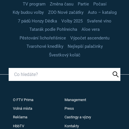
TV program
Změna času
Partie
Počasí
Kdy budou volby
ZOO Nové začátky
Auto – katalog
7 pádů Honzy Dědka
Volby 2025
Svařené víno
Tatarák podle Pohlreicha
Aloe vera
Pěstování lichořeřišnice
Výpočet ascendentu
Tvarohové knedlíky
Nejlepší palačinky
Švestkový koláč
O FTV Prima
Management
Volná místa
Press
Reklama
Castingy a výzvy
HbbTV
Kontakty