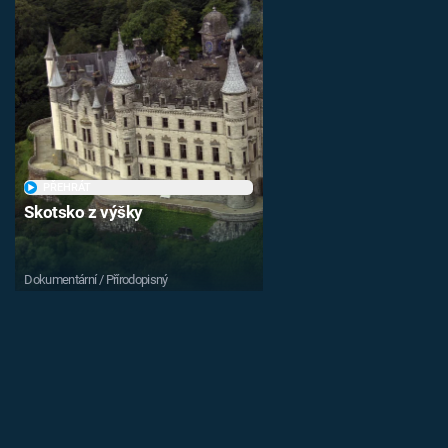
PŘEHRÁT
Skotsko z výšky
Dokumentární / Přírodopisný