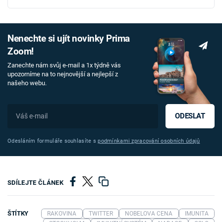
Nenechte si ujít novinky Prima
Zoom!
Zanechte nám svůj e-mail a 1x týdně vás
upozorníme na to nejnovější a nejlepší z
našeho webu.
ODESLAT
Odesláním formuláře souhlasíte s
podmínkami zpracování osobních údajů
SDÍLEJTE ČLÁNEK
ŠTÍTKY
RAKOVINA
TWITTER
NOBELOVA CENA
IMUNITA