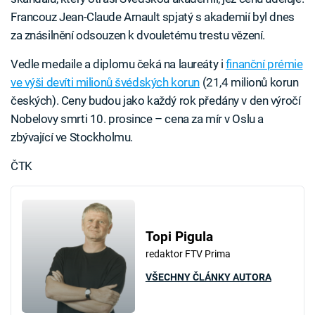
Francouz Jean-Claude Arnault spjatý s akademií byl dnes
za znásilnění odsouzen k dvouletému trestu vězení.
Vedle medaile a diplomu čeká na laureáty i
finanční prémie
ve výši devíti milionů švédských korun
(21,4 milionů korun
českých). Ceny budou jako každý rok předány v den výročí
Nobelovy smrti 10. prosince – cena za mír v Oslu a
zbývající ve Stockholmu.
ČTK
Topi Pigula
redaktor FTV Prima
VŠECHNY ČLÁNKY AUTORA