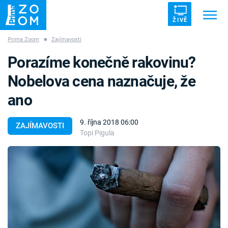
ŽIVĚ
Prima Zoom
■
Zajímavosti
Trendy:
ZRÁDCI
UFO
DRUHÁ SVĚTOVÁ VÁLKA
Porazíme konečně rakovinu?
ZÁHADY
VETŘELCI DÁVNOVĚKU
Nobelova cena naznačuje, že
ano
9. října 2018 06:00
ZAJÍMAVOSTI
Topi Pigula
Témata
Témata
Pořady
TV Program