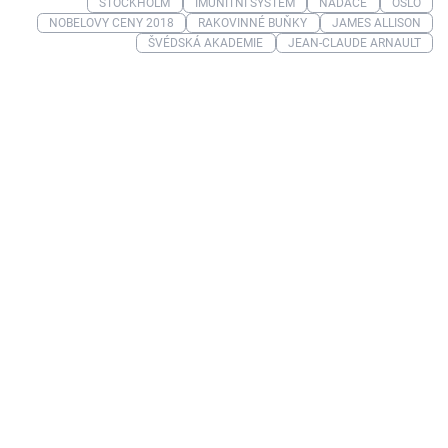
STOCKHOLM
IMUNITNÍ SYSTÉM
NADACE
OSLO
NOBELOVY CENY 2018
RAKOVINNÉ BUŇKY
JAMES ALLISON
ŠVÉDSKÁ AKADEMIE
JEAN-CLAUDE ARNAULT