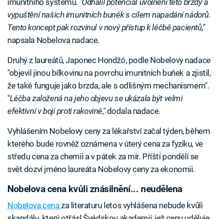
imunitního systému. "
Odhalil potenciál uvolnění této brzdy a
vypuštění našich imunitních buněk s cílem napadání nádorů.
Tento koncept pak rozvinul v nový přístup k léčbě pacientů,
"
napsala Nobelova nadace.
Druhý z laureátů, Japonec Hondžó, podle Nobelovy nadace
"objevil jinou bílkovinu na povrchu imunitních buňek a zjistil,
že také funguje jako brzda, ale s odlišným mechanismem".
"
Léčba založená na jeho objevu se ukázala být velmi
efektivní v boji proti rakovině
," dodala nadace.
Vyhlášením Nobelovy ceny za lékařství začal týden, během
kterého bude rovněž oznámena v úterý cena za fyziku, ve
středu cena za chemii a v pátek za mír. Příští pondělí se
svět dozví jméno laureáta Nobelovy ceny za ekonomii.
Nobelova cena kvůli znásilnění... neudělena
Nobelova cena
za literaturu letos vyhlášena nebude kvůli
skandálu, který otřásl Švédskou akademií, jež cenu uděluje.