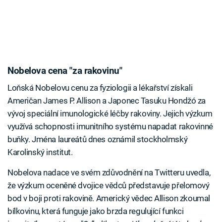
Nobelova cena "za rakovinu"
Loňská Nobelovu cenu za fyziologii a lékařství získali
Američan James P. Allison a Japonec Tasuku Hondžó za
vývoj speciální imunologické léčby rakoviny. Jejich výzkum
využívá schopnosti imunitního systému napadat rakovinné
buňky. Jména laureátů dnes oznámil stockholmský
Karolinský institut.
Nobelova nadace ve svém zdůvodnění na Twitteru uvedla,
že výzkum oceněné dvojice vědců představuje přelomový
bod v boji proti rakovině. Americký vědec Allison zkoumal
bílkovinu, která funguje jako brzda regulující funkci