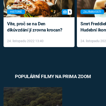
5
HISTORIE
ZAJÍMAVOSTI
Víte, proč se na Den
Smrt Freddie
díkůvzdání jí zrovna krocan?
Hudební ikon
až do konce 
24. listopadu 2022 13:40
24. listopadu 20
léky
POPULÁRNÍ FILMY NA PRIMA ZOOM