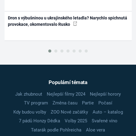
Dron s výbušninou u ukrajinského letadla? Narychlo spíchnutá
provokace, okomentovalo Rusko
Populární témata
Jak zhubnout
Nejlepší filmy 2024
Nejlepší horory
TV program
Změna času
Partie
Počasí
Kdy budou volby
ZOO Nové začátky
Auto – katalog
7 pádů Honzy Dědka
Volby 2025
Svařené víno
Tatarák podle Pohlreicha
Aloe vera