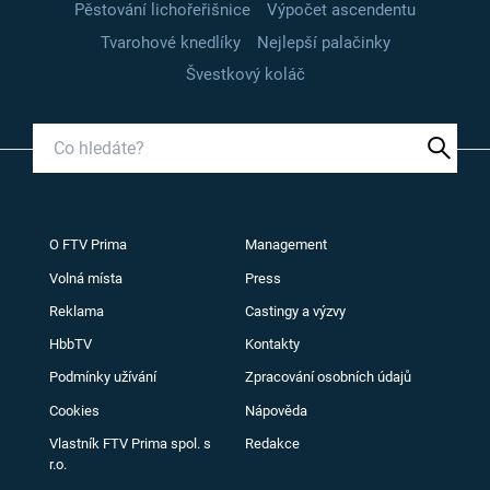
Pěstování lichořeřišnice
Výpočet ascendentu
Tvarohové knedlíky
Nejlepší palačinky
Švestkový koláč
O FTV Prima
Management
Volná místa
Press
Reklama
Castingy a výzvy
HbbTV
Kontakty
Podmínky užívání
Zpracování osobních údajů
Cookies
Nápověda
Vlastník FTV Prima spol. s
Redakce
r.o.