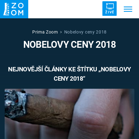
ŽIVĚ
Trendy:
ZRÁDCI
UFO
DRUHÁ SVĚTOVÁ VÁLKA
Prima Zoom
Nobelovy ceny 2018
NOBELOVY CENY 2018
ZÁHADY
VETŘELCI DÁVNOVĚKU
NEJNOVĚJŠÍ ČLÁNKY KE ŠTÍTKU „NOBELOVY
CENY 2018“
Témata
Témata
Pořady
TV Program