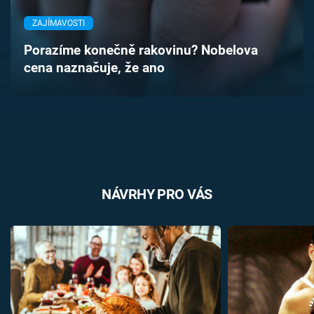
Časopis
ZAJÍMAVOSTI
Sledujte prima+
Porazíme konečně rakovinu? Nobelova
cena naznačuje, že ano
Přihlášení
Sledujte nás
NÁVRHY PRO VÁS