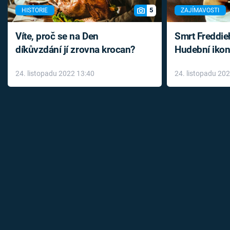
5
HISTORIE
ZAJÍMAVOSTI
Víte, proč se na Den
Smrt Freddie
díkůvzdání jí zrovna krocan?
Hudební ikon
až do konce 
24. listopadu 2022 13:40
24. listopadu 20
léky