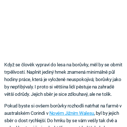
Když se člověk vypraví do lesa na borůvky, měl by se obrnit
trpělivostí. Naplnit jediný hrnek znamená minimálně půl
hodiny práce, která je vyloženě neuspokojivá; borůvky jako
by nepřibývaly. I proto si většina lidí pěstuje na zahradě
větší odrůdy. Jejich sběr je sice zdlouhavý, ale ne tolik.
Pokud byste si ovšem borůvky rozhodli natrhat na farmě v
australském Corindi v
Novém Jižním Walesu
, byl by jejich
sběr o dost rychlejší. Do hrnku by se vám vešly tak dvě a