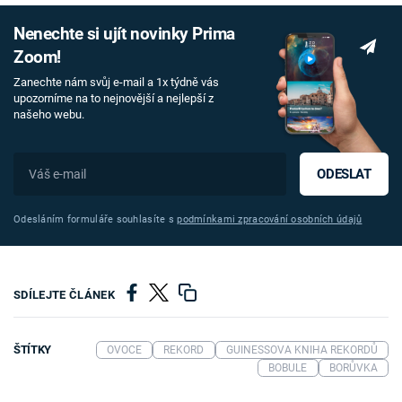
Nenechte si ujít novinky Prima
Zoom!
Zanechte nám svůj e-mail a 1x týdně vás
upozorníme na to nejnovější a nejlepší z
našeho webu.
ODESLAT
Odesláním formuláře souhlasíte s
podmínkami zpracování osobních údajů
SDÍLEJTE ČLÁNEK
ŠTÍTKY
OVOCE
REKORD
GUINESSOVA KNIHA REKORDŮ
BOBULE
BORŮVKA