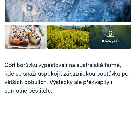
Časopis
Sledujte prima+
Přihlášení
8 fotografií
Sledujte nás
Obří borůvku vypěstovali na australské farmě,
kde se snaží uspokojit zákaznickou poptávku po
větších bobulích. Výsledky ale překvapily i
samotné pěstitele.