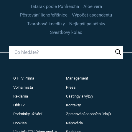
Tatarák podle Pohlreicha
Aloe vera
Pěstování lichořeřišnice
Výpočet ascendentu
Tvarohové knedlíky
Nejlepší palačinky
Švestkový koláč
O FTV Prima
Management
Volná místa
Press
Reklama
Castingy a výzvy
HbbTV
Kontakty
Podmínky užívání
Zpracování osobních údajů
Cookies
Nápověda
Vlastník FTV Prima spol. s
Redakce