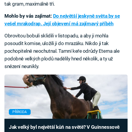
tak gram, maximálně tři.
Mohlo by vás zajímat:
Do největší jeskyně světa by se
vešel mrakodrap. Její objevení má zajímavý příběh
Obrovitou bobuli sklidili v listopadu, a aby ji mohla
posoudit komise, uložili ji do mrazáku. Nikdo ji tak
pochopitelně neochutnal. Tamní keře odrůdy Eterna ale
podobně velkých plodů nadělily hned několik, a ty už
snězení neunikly.
PŘÍRODA
Jak velký byl největší kůň na světě? V Guinnessově