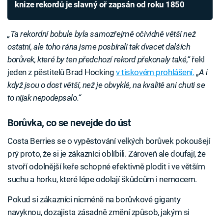
knize rekordů je slavný oř zapsán od roku 1850
„Ta rekordní bobule byla samozřejmě očividně větší než
ostatní, ale toho rána jsme posbírali tak dvacet dalších
borůvek, které by ten předchozí rekord překonaly také,“
řekl
jeden z pěstitelů Brad Hocking
v tiskovém prohlášení.
„
A i
když jsou o dost větší, než je obvyklé, na kvalitě ani chuti se
to nijak nepodepsalo.“
Borůvka, co se nevejde do úst
Costa Berries se o vypěstování velkých borůvek pokoušejí
prý proto, že si je zákazníci oblíbili. Zároveň ale doufají, že
stvoří odolnější keře schopné efektivně plodit i ve větším
suchu a horku, které lépe odolají škůdcům i nemocem.
Pokud si zákazníci nicméně na borůvkové giganty
navyknou, dozajista zásadně změní způsob, jakým si