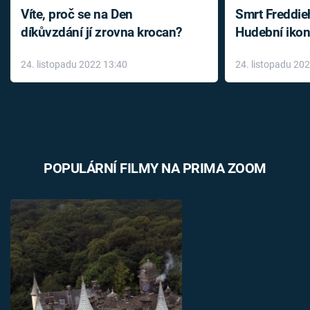
Víte, proč se na Den
Smrt Freddie
díkůvzdání jí zrovna krocan?
Hudební ikon
až do konce 
24. listopadu 2022 13:40
24. listopadu 20
léky
POPULÁRNÍ FILMY NA PRIMA ZOOM