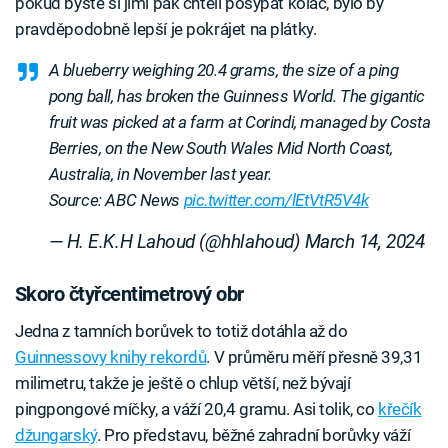
pokud byste si jimi pak chtěli posypat koláč, bylo by
pravděpodobně lepší je pokrájet na plátky.
A blueberry weighing 20.4 grams, the size of a ping
pong ball, has broken the Guinness World. The gigantic
fruit was picked at a farm at Corindi, managed by Costa
Berries, on the New South Wales Mid North Coast,
Australia, in November last year.
Source: ABC News
pic.twitter.com/lEtVtR5V4k
— H. E.K.H Lahoud (@hhlahoud)
March 14, 2024
Skoro čtyřcentimetrový obr
Jedna z tamních borůvek to totiž dotáhla až do
Guinnessovy knihy rekordů
. V průměru měří přesně 39,31
milimetru, takže je ještě o chlup větší, než bývají
pingpongové míčky, a váží 20,4 gramu. Asi tolik, co
křečík
džungarský
. Pro představu, běžné zahradní borůvky váží