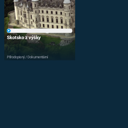
PŘEHRÁT
Skotsko z výšky
Přírodopisný / Dokumentární