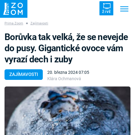
ŽIVĚ
Prima Zoom
■
Zajímavosti
Trendy:
ZRÁDCI
UFO
DRUHÁ SVĚTOVÁ VÁLKA
Borůvka tak velká, že se nevejde
ZÁHADY
VETŘELCI DÁVNOVĚKU
do pusy. Gigantické ovoce vám
vyrazí dech i zuby
20. března 2024 07:05
ZAJÍMAVOSTI
Klára Ochmanová
Témata
Témata
Pořady
TV Program