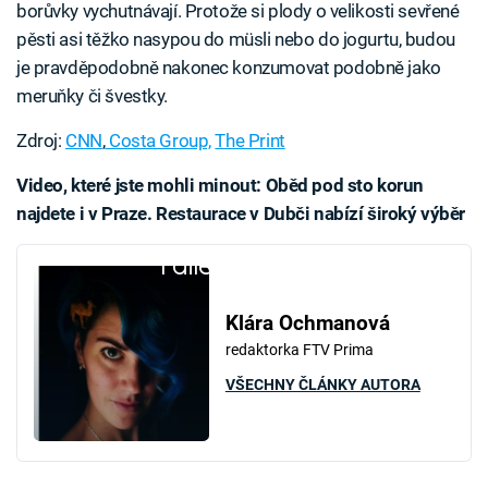
borůvky vychutnávají. Protože si plody o velikosti sevřené
pěsti asi těžko nasypou do müsli nebo do jogurtu, budou
je pravděpodobně nakonec konzumovat podobně jako
meruňky či švestky.
Zdroj:
CNN
,
Costa Group,
The Print
Video, které jste mohli minout: Oběd pod sto korun
najdete i v Praze. Restaurace v Dubči nabízí široký výběr
Failed to fetch
Klára Ochmanová
redaktorka FTV Prima
VŠECHNY ČLÁNKY AUTORA