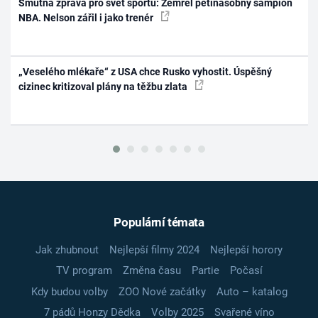
Smutná zpráva pro svět sportu: Zemřel pětinásobný šampion
NBA. Nelson zářil i jako trenér
„Veselého mlékaře“ z USA chce Rusko vyhostit. Úspěšný
cizinec kritizoval plány na těžbu zlata
Populární témata
Jak zhubnout
Nejlepší filmy 2024
Nejlepší horory
TV program
Změna času
Partie
Počasí
Kdy budou volby
ZOO Nové začátky
Auto – katalog
7 pádů Honzy Dědka
Volby 2025
Svařené víno