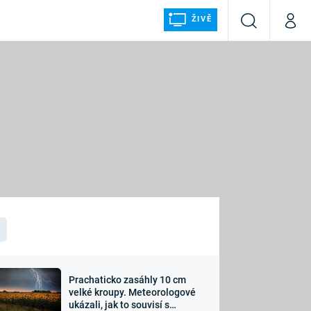
ŽIVĚ
Vyhledávání
Můj p
Prima+
ÁLKA
CNN Prima NEWS
Prima FRESH
Prima LIVING
LMY A
Prima Ženy
Prima LAJK
Prachaticko zasáhly 10 cm
osti
velké kroupy. Meteorologové
Sledujte nás
ukázali, jak to souvisí s