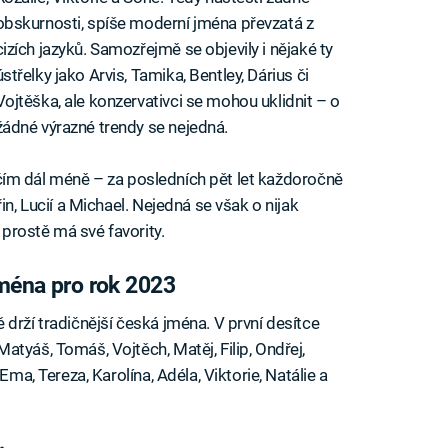
obskurnosti, spíše moderní jména převzatá z
cizích jazyků. Samozřejmě se objevily i nějaké ty
ústřelky jako Arvis, Tamika, Bentley, Dárius či
Vojtěška, ale konzervativci se mohou uklidnit – o
žádné výrazné trendy se nejedná.
je čím dál méně – za posledních pět let každoročně
in, Lucií a Michael. Nejedná se však o nijak
prostě má své favority.
jména pro rok 2023
drží tradičnější česká jména. V první desítce
tyáš, Tomáš, Vojtěch, Matěj, Filip, Ondřej,
Ema, Tereza, Karolína, Adéla, Viktorie, Natálie a