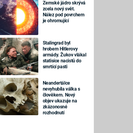
Zemské jádro skrývá
zcela nový svět.
Nález pod povrchem
je ohromující
Stalingrad byl
hrobem Hitlerovy
armády. Žukov vlákal
statisíce nacistů do
smrtící pasti
Neandertálce
nevyhubila válka s
člověkem. Nový
objev ukazuje na
zkázonosné
rozhodnutí