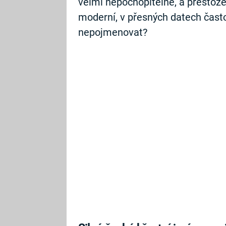
velmi nepochopitelné, a přestože 
moderní, v přesných datech často
nepojmenovat?