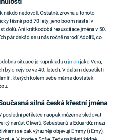
inulosti
ak někdo nedovolí. Ostatně, zrovna u tohoto
cky těsně pod 70 lety; jeho boom nastal v
ost dolů. Ani krátkodobá resuscitace jména v 50.
ch pár dekád se u nás ročně narodí Adolfů, co
bdobná situace je kupříkladu u
jmen
jako Věra,
h bylo nejvíce ve 40. letech. V dalším desetiletí
adimíři, kterých kolem sebe máme dostatek i
bou.
Současná silná česká křestní jména
V poslední pětiletce naopak můžeme sledovat
velký nárůst Oliverů, Sebastianů a Eduardů; mezi
dívkami se pak výrazněji objevují Emmy (i Emy),
Rozálie, Viktorie a Sofie. Tedy naštěstí žádné