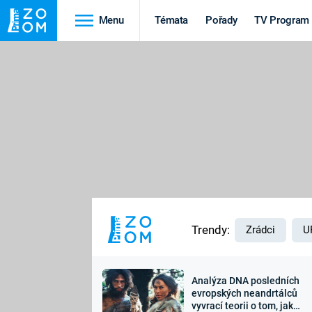
Menu
Témata
Pořady
TV Program
Cestování
Historie
HRADY A ZÁMKY
VIKINGOVÉ
HEDVÁBNÁ STEZKA
EPIDEMIE A
PANDEMIE
PŘÍRODA
STAROVĚKÝ EGYPT
Trendy:
Zrádci
U
Analýza DNA posledních
Druhá
Výročí
evropských neandrtálců
vyvrací teorii o tom, jak
světová válka