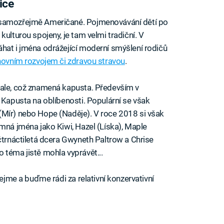
ice
 samozřejmě Američané. Pojmenovávání dětí po
kulturou spojeny, je tam velmi tradiční. V
hat i jména odrážející moderní smýšlení rodičů
ovním rozvojem či zdravou stravou
.
Kale, což znamená kapusta. Především v
 Kapusta na oblíbenosti. Populární se však
(Mír) nebo Hope (Naděje). V roce 2018 si však
umná jména jako Kiwi, Hazel (Líska), Maple
čtrnáctiletá dcera Gwyneth Paltrow a Chrise
 téma jistě mohla vyprávět...
vejme a buďme rádi za relativní konzervativní