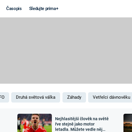
Časopis
Sledujte prima+
Věda a
Války
technika
STUDENÁ V
KORONAVIRUS
VÁLKA VE
VIETNAMU
VESMÍR
VÁLEČNÉ FI
MARS
SERIÁLY
FO
Druhá světová válka
Záhady
Vetřelci dávnověku
Nejhlasitější člověk na světě
Záhady a
Zajímav
řve stejně jako motor
letadla. Můžete vedle něj
konspirace