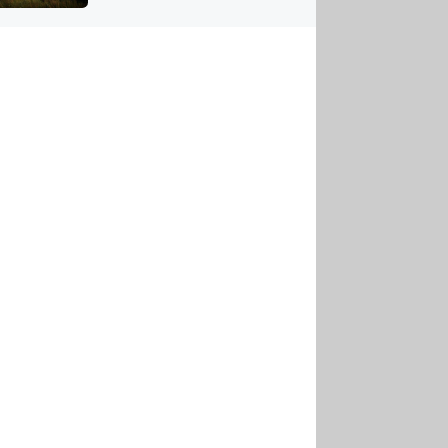
US
tornádem
RSUS
ZE A