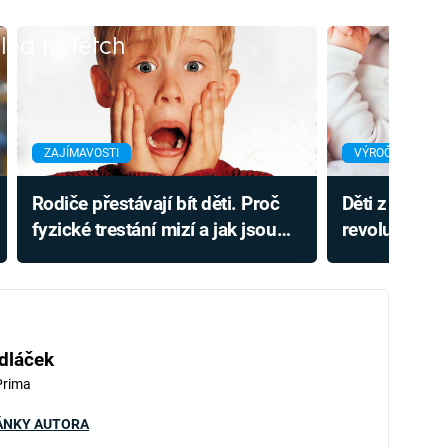
iled to fetch
ZAJÍMAVOSTI
VÝROČÍ
Rodiče přestávají bít děti. Proč
Děti z mrazn
fyzické trestání mizí a jak jsou
revoluci v po
na tom Češi?
bylo u ledu d
dláček
Prima
ÁNKY AUTORA