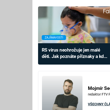
Fa
ZAJÍMAVOSTI
RS virus neohrožuje jen malé
děti. Jak poznáte příznaky a kdy
vyhledat lékaře?
Mojmír Se
redaktor FTV 
VŠECHNY ČL