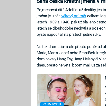
Silná česká křestní jména v m
Pojmenovat dítě Adolf si už desítky jen t
jména je u nás
věkový průměr
celkem logi
letech 1939 a 1940, pak už šla jeho četn
letech se dlouhodobě nechytla a poslední
byste napočítali na prstech jedné ruky.
Ne tak dramatická, ale přesto poněkud o
Marie, Marta, Josef nebo František, kterýc
dominovaly Hany, Evy, Jany, Heleny či Vl
dnes, přesto největší boom mají už za se
ZAJÍMAVOSTI