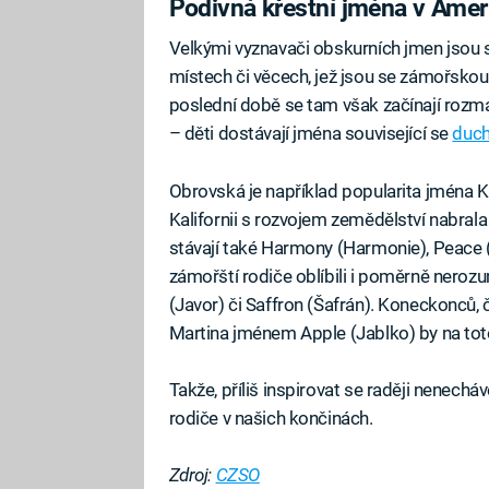
Podivná křestní jména v Amer
Velkými vyznavači obskurních jmen jsou
místech či věcech, jež jsou se zámořskou 
poslední době se tam však začínají rozmá
– děti dostávají jména související se
duch
Obrovská je například popularita jména 
Kalifornii s rozvojem zemědělství nabrala
stávají také Harmony (Harmonie), Peace 
zámořští rodiče oblíbili i poměrně neroz
(Javor) či Saffron (Šafrán). Koneckonců, 
Martina jménem Apple (Jablko) by na toto
Takže, příliš inspirovat se raději nenechá
rodiče v našich končinách.
Zdroj:
CZSO