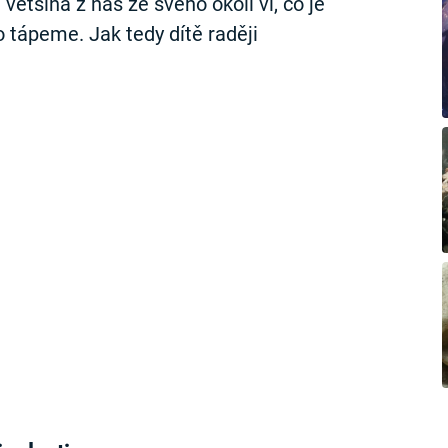
většina z nás ze svého okolí ví, co je
 tápeme. Jak tedy dítě raději