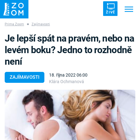
ŽIVĚ
Prima Zoom
■
Zajímavosti
Trendy:
ZRÁDCI
UFO
DRUHÁ SVĚTOVÁ VÁLKA
Je lepší spát na pravém, nebo na
ZÁHADY
VETŘELCI DÁVNOVĚKU
levém boku? Jedno to rozhodně
není
18. října 2022 06:00
ZAJÍMAVOSTI
Klára Ochmanová
Témata
Témata
Pořady
TV Program