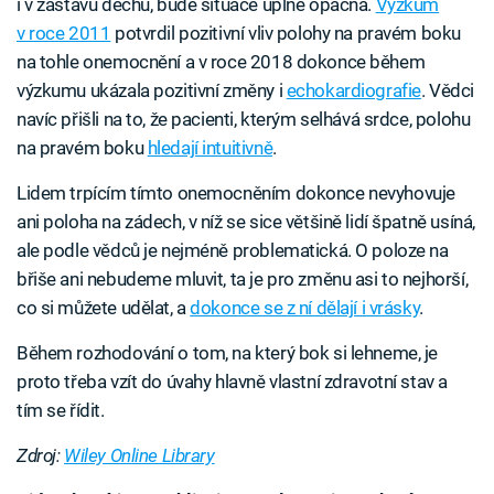
i v zástavu dechu, bude situace úplně opačná.
Výzkum
v roce 2011
potvrdil pozitivní vliv polohy na pravém boku
na tohle onemocnění a v roce 2018 dokonce během
výzkumu ukázala pozitivní změny i
echokardiografie
. Vědci
navíc přišli na to, že pacienti, kterým selhává srdce, polohu
na pravém boku
hledají intuitivně
.
Lidem trpícím tímto onemocněním dokonce nevyhovuje
ani poloha na zádech, v níž se sice většině lidí špatně usíná,
ale podle vědců je nejméně problematická. O poloze na
břiše ani nebudeme mluvit, ta je pro změnu asi to nejhorší,
co si můžete udělat, a
dokonce se z ní dělají i vrásky
.
Během rozhodování o tom, na který bok si lehneme, je
proto třeba vzít do úvahy hlavně vlastní zdravotní stav a
tím se řídit.
Zdroj:
Wiley Online Library