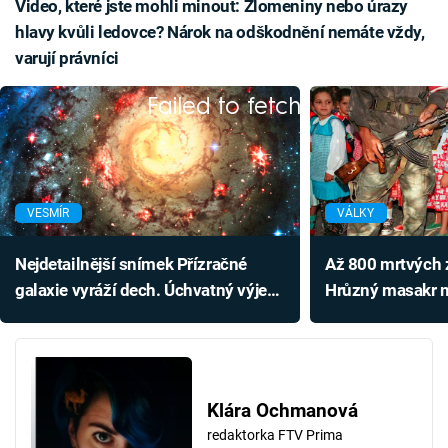
Video, které jste mohli minout: Zlomeniny nebo úrazy
hlavy kvůli ledovce? Nárok na odškodnění nemáte vždy,
varují právníci
Failed to fetch
VESMÍR
VÁLKY
Nejdetailnější snímek Přízračné
Až 800 mrtvých 
galaxie vyráží dech. Úchvatný výjev
Hrůzný masakr m
je vzdálen 30 milionů světelných let
připomínal stře
Klára Ochmanová
redaktorka FTV Prima