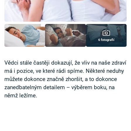
Časopis
Sledujte prima+
Přihlášení
6 fotografií
Sledujte nás
Vědci stále častěji dokazují, že vliv na naše zdraví
má i pozice, ve které rádi spíme. Některé neduhy
můžete dokonce značně zhoršit, a to dokonce
zanedbatelným detailem – výběrem boku, na
němž ležíme.