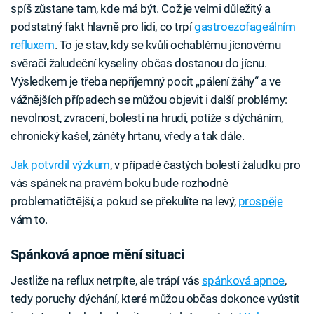
spíš zůstane tam, kde má být. Což je velmi důležitý a
podstatný fakt hlavně pro lidi, co trpí
gastroezofageálním
refluxem
. To je stav, kdy se kvůli ochablému jícnovému
svěrači žaludeční kyseliny občas dostanou do jícnu.
Výsledkem je třeba nepříjemný pocit „pálení žáhy“ a ve
vážnějších případech se můžou objevit i další problémy:
nevolnost, zvracení, bolesti na hrudi, potíže s dýcháním,
chronický kašel, záněty hrtanu, vředy a tak dále.
Jak potvrdil výzkum
, v případě častých bolestí žaludku pro
vás spánek na pravém boku bude rozhodně
problematičtější, a pokud se překulíte na levý,
prospěje
vám to.
Spánková apnoe mění situaci
Jestliže na reflux netrpíte, ale trápí vás
spánková apnoe
,
tedy poruchy dýchání, které můžou občas dokonce vyústit