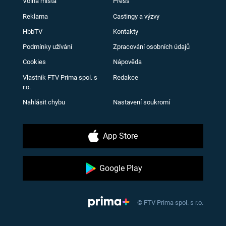
Volná místa
Press
Reklama
Castingy a výzvy
HbbTV
Kontakty
Podmínky užívání
Zpracování osobních údajů
Cookies
Nápověda
Vlastník FTV Prima spol. s
Redakce
r.o.
Nahlásit chybu
Nastavení soukromí
App Store
Google Play
© FTV Prima spol. s r.o.