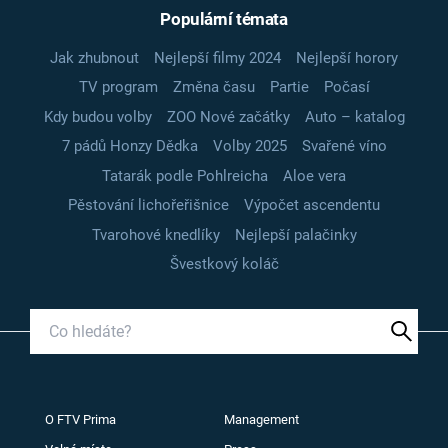
Populární témata
Jak zhubnout
Nejlepší filmy 2024
Nejlepší horory
TV program
Změna času
Partie
Počasí
Kdy budou volby
ZOO Nové začátky
Auto – katalog
7 pádů Honzy Dědka
Volby 2025
Svařené víno
Tatarák podle Pohlreicha
Aloe vera
Pěstování lichořeřišnice
Výpočet ascendentu
Tvarohové knedlíky
Nejlepší palačinky
Švestkový koláč
O FTV Prima
Management