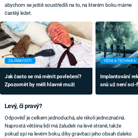
abychom se ještě soustředili na to, na kterém boku máme
častěji ležet.
ZAJÍMAVOSTI
VĚDA A TECHNIKA
Jak často se má měnit povlečení?
Implantování re
Zpozornět by měli hlavně muži
snů už není sci-fi
funguje a před č
Levý, či pravý?
Odpověď je celkem jednoduchá, ale nikoli jednoznačná.
Naprostá většina lidí má žaludek na levé straně, takže
pokud spí na levém boku, díky gravitaci jeho obsah daleko