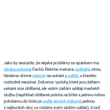
Jako by nestačilo, že nějaké problémy se spánkem má
zhruba polovina
Čechů. Řešíme matrace,
polštáře
, stres,
hledáme účinné
metody
na usínání
a světlo
, u kterého
rozhodně neusínat. Dokonce i polohy, které jsou během
usínání sice oblíbené, ale vašim zádům udělají medvědí
službu (například oblíbená poloha na břiše s jednou nohou
položenou do boku je
podle nových výzkumů
jednou
z nejhorších věcí, co můžete svým zádům udělat). A teď