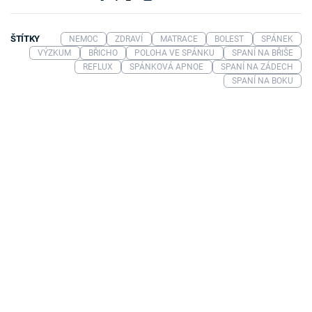
ŠTÍTKY
NEMOC
ZDRAVÍ
MATRACE
BOLEST
SPÁNEK
VÝZKUM
BŘICHO
POLOHA VE SPÁNKU
SPANÍ NA BŘIŠE
REFLUX
SPÁNKOVÁ APNOE
SPANÍ NA ZÁDECH
SPANÍ NA BOKU