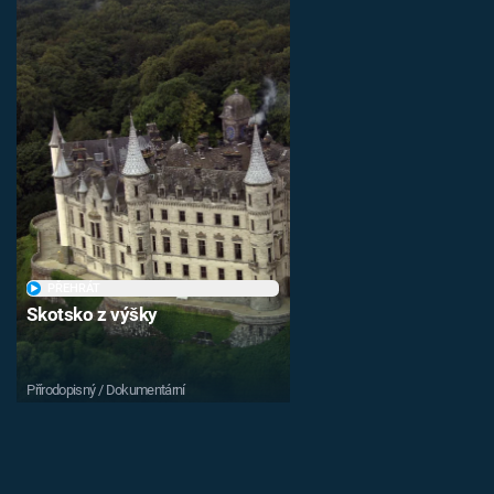
PŘEHRÁT
Skotsko z výšky
Přírodopisný / Dokumentární