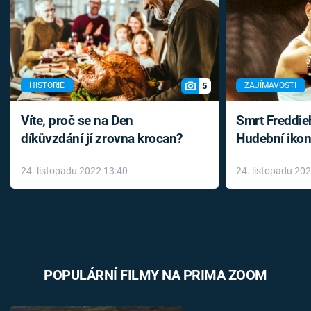
5
HISTORIE
ZAJÍMAVOSTI
Víte, proč se na Den
Smrt Freddie
díkůvzdání jí zrovna krocan?
Hudební ikon
až do konce 
24. listopadu 2022 13:40
24. listopadu 20
léky
POPULÁRNÍ FILMY NA PRIMA ZOOM