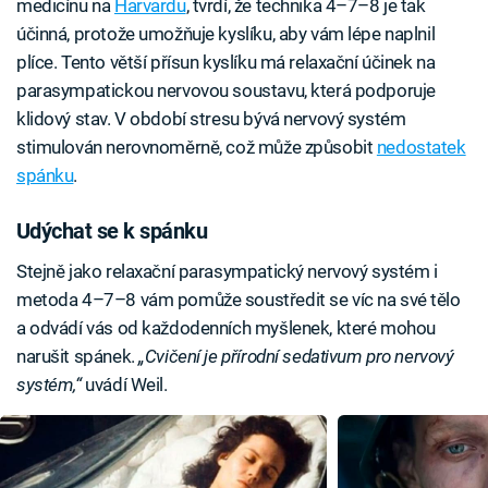
medicínu na
Harvardu
, tvrdí, že technika 4–7–8 je tak
účinná, protože umožňuje kyslíku, aby vám lépe naplnil
plíce. Tento větší přísun kyslíku má relaxační účinek na
parasympatickou nervovou soustavu, která podporuje
klidový stav. V období stresu bývá nervový systém
stimulován nerovnoměrně, což může způsobit
nedostatek
spánku
.
Udýchat se k spánku
Stejně jako relaxační parasympatický nervový systém i
metoda 4–7–8 vám pomůže soustředit se víc na své tělo
a odvádí vás od každodenních myšlenek, které mohou
narušit spánek.
„Cvičení je přírodní sedativum pro nervový
systém,“
uvádí Weil.