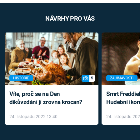
NÁVRHY PRO VÁS
5
HISTORIE
ZAJÍMAVOSTI
Víte, proč se na Den
Smrt Freddie
díkůvzdání jí zrovna krocan?
Hudební ikon
až do konce 
24. listopadu 2022 13:40
24. listopadu 20
léky