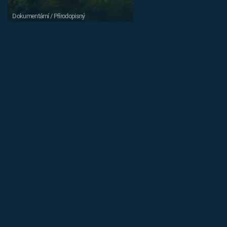
Dokumentární / Přírodopisný