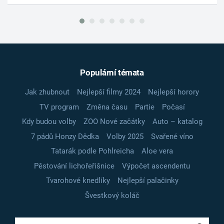
Populární témata
Jak zhubnout
Nejlepší filmy 2024
Nejlepší horory
TV program
Změna času
Partie
Počasí
Kdy budou volby
ZOO Nové začátky
Auto – katalog
7 pádů Honzy Dědka
Volby 2025
Svařené víno
Tatarák podle Pohlreicha
Aloe vera
Pěstování lichořeřišnice
Výpočet ascendentu
Tvarohové knedlíky
Nejlepší palačinky
Švestkový koláč