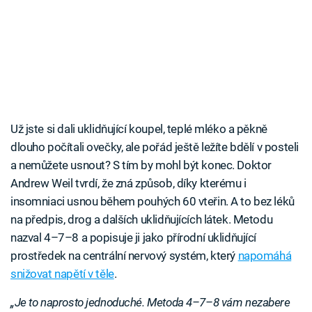
Už jste si dali uklidňující koupel, teplé mléko a pěkně
dlouho počítali ovečky, ale pořád ještě ležíte bdělí v posteli
a nemůžete usnout? S tím by mohl být konec. Doktor
Andrew Weil tvrdí, že zná způsob, díky kterému i
insomniaci usnou během pouhých 60 vteřin. A to bez léků
na předpis, drog a dalších uklidňujících látek. Metodu
nazval 4–7–8 a popisuje ji jako přírodní uklidňující
prostředek na centrální nervový systém, který
napomáhá
snižovat napětí v těle
.
„Je to naprosto jednoduché. Metoda 4–7–8 vám nezabere