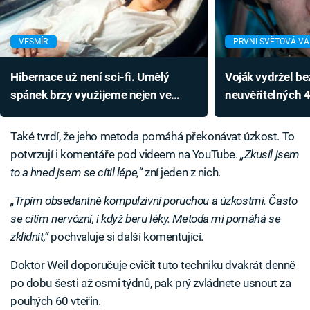
VESMÍR
PRVNÍ SVĚTOVÁ V
Hibernace už není sci-fi. Umělý
Voják vydržel b
spánek brzy využijeme nejen ve
neuvěřitelných 4
vesmíru
popírá všechny 
Také tvrdí, že jeho metoda pomáhá překonávat úzkost. To
potvrzují i komentáře pod videem na YouTube.
„Zkusil jsem
to a hned jsem se cítil lépe,“
zní jeden z nich.
„Trpím obsedantně kompulzivní poruchou a úzkostmi. Často
se cítím nervózní, i když beru léky. Metoda mi pomáhá se
zklidnit,“
pochvaluje si další komentující.
Doktor Weil doporučuje cvičit tuto techniku dvakrát denně
po dobu šesti až osmi týdnů, pak prý zvládnete usnout za
pouhých 60 vteřin.