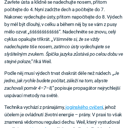
Zavřete ústa a klidně se nadechujte nosem, přitom
počítejte do 4. Nyní zadržte dech a počítejte do 7.
Nakonec vydechujte ústy, přitom napočítejte do 8. Výdech
by měl být dlouhý, v celku a během něj by se vám z pusy
mělo ozvat „šššššššššššš“. Nadechněte se znovu, celý
cyklus opakujte třikrát.
„Všimněte si, že se vždy
nadechujete tiše nosem, zatímco ústy vydechujete se
slyšitelným zvukem. Špička jazyka zůstává po celou dobu ve
stejné poloze,“
říká Weil.
Podle něj musí výdech trvat dvakrát déle než nádech.
„Je
jedno, jak rychle budete počítat, záleží na tom, abyste
zachovali poměr 4–7–8,“
popisuje propagátor nejrychlejší
uspávací metody na světě.
Technika vychází z pránajámy,
jogínského cvičení
, jehož
účelem je ovládnutí životní energie – prány. V praxi to však
znamená vědomou regulaci dechu. Weil, který vystudoval