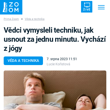
ŽIVĚ
Prima Zoom
■
Věda a technika
Trendy:
ZRÁDCI
UFO
DRUHÁ SVĚTOVÁ VÁLKA
Vědci vymysleli techniku, jak
ZÁHADY
VETŘELCI DÁVNOVĚKU
usnout za jednu minutu. Vychází
z jógy
7. srpna 2023 11:51
VĚDA A TECHNIKA
Lucie Kořistová
Témata
Témata
Pořady
TV Program