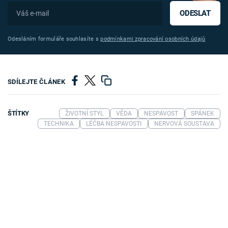
ODESLAT
Odesláním formuláře souhlasíte s
podmínkami zpracování osobních údajů
SDÍLEJTE ČLÁNEK
ŠTÍTKY
ŽIVOTNÍ STYL
VĚDA
NESPAVOST
SPÁNEK
TECHNIKA
LÉČBA NESPAVOSTI
NERVOVÁ SOUSTAVA