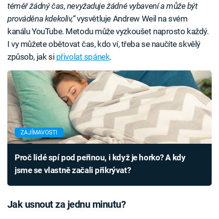
téměř žádný čas, nevyžaduje žádné vybavení a může být
prováděna kdekoliv,“
vysvětluje Andrew Weil na svém
kanálu YouTube. Metodu může vyzkoušet naprosto každý.
I vy můžete obětovat čas, kdo ví, třeba se naučíte skvělý
způsob, jak si
přivolat spánek
.
ZAJÍMAVOSTI
Proč lidé spí pod peřinou, i když je horko? A kdy
jsme se vlastně začali přikrývat?
Jak usnout za jednu minutu?