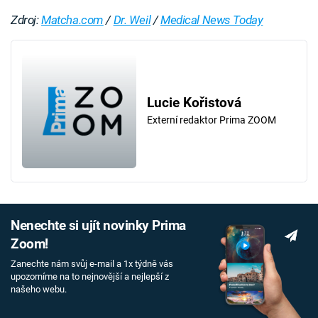
Zdroj:
Matcha.com
/
Dr. Weil
/
Medical News Today
Lucie Kořistová
Externí redaktor Prima ZOOM
Nenechte si ujít novinky Prima
Zoom!
Zanechte nám svůj e-mail a 1x týdně vás
upozorníme na to nejnovější a nejlepší z
našeho webu.